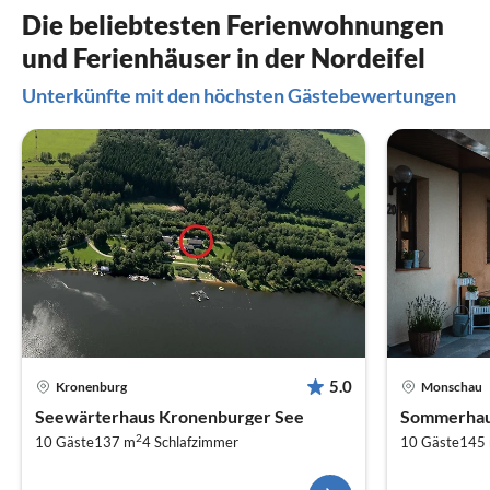
Die beliebtesten Ferienwohnungen
und Ferienhäuser in der Nordeifel
Unterkünfte mit den höchsten Gästebewertungen
5.0
Kronenburg
Monschau
Seewärterhaus Kronenburger See
Sommerhaus
2
10 Gäste
137 m
4
Schlafzimmer
10 Gäste
145