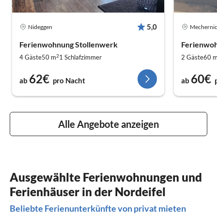
5,0
Nideggen
Mecherni
Ferienwohnung Stollenwerk
Ferienwoh
2
4 Gäste
50 m
1
Schlafzimmer
2 Gäste
60 
62€
60€
ab
pro Nacht
ab
Alle Angebote anzeigen
Ausgewählte Ferienwohnungen und
Ferienhäuser in der Nordeifel
Beliebte Ferienunterkünfte von privat mieten