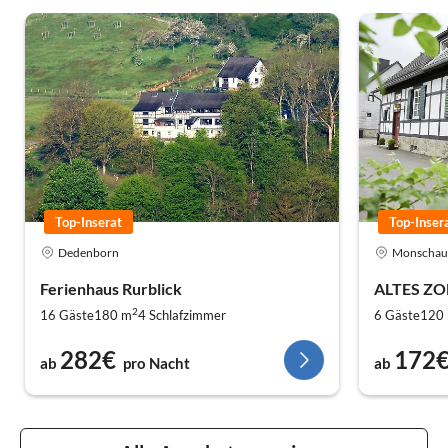
Top-Inserat
Top-Inser
Dedenborn
Monschau
Ferienhaus Rurblick
ALTES ZO
2
16 Gäste
180 m
4
Schlafzimmer
6 Gäste
120
282€
172
ab
pro Nacht
ab