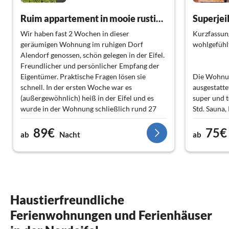
Ruim appartement in mooie rustige omgeving en natuur
Superjei
Wir haben fast 2 Wochen in dieser
Kurzfassun
geräumigen Wohnung im ruhigen Dorf
wohlgefühlt
Alendorf genossen, schön gelegen in der Eifel.
Freundlicher und persönlicher Empfang der
Eigentümer. Praktische Fragen lösen sie
Die Wohnung
schnell. In der ersten Woche war es
ausgestatte
(außergewöhnlich) heiß in der Eifel und es
super und t
wurde in der Wohnung schließlich rund 27
Std. Sauna
Grad, trotz der tagsüber geschlossenen
19 Euro St
89€
75€
Fensterläden, um die Hitze so gut wie möglich
etwas skept
ab
Nacht
ab
draußen zu halten. Die Einrichtung der
Wohnung ist ausgezeichnet, nur die
Wir haben t
Duschkabine ist etwas klein. Von der
Essen gehen
Wohnung aus haben wir (als es kühler war)
Vermieter
schöne Spaziergänge gemacht, zu den Gipfeln
der Hügel mit Wacholderbeeren und schönen
Den Kamin h
Haustierfreundliche
Ausblicken und in den grünen Tälern, darunter
sah verlock
Ferienwohnungen und Ferienhäuser
das schöne Lampertsdal. Man kommt dort
vollkommen zur Ruhe.
Eine absol