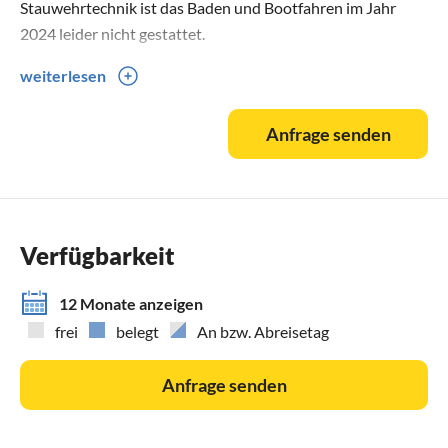
Stauwehrtechnik ist das Baden und Bootfahren im Jahr
2024 leider nicht gestattet.
weiterlesen
Doch lassen Sie sich davon nicht entmutigen – die
besondere Lage unseres Biber-Camps direkt am See bietet
Anfrage senden
Ihnen dennoch eine Vielzahl an wunderbaren Erlebnissen.
Eingebettet in eine wunderschöne Naturlandschaft,
umgeben von dichten Wäldern und sanften Hügeln, lädt die
Umgebung zu zahlreichen Aktivitäten ein:
Verfügbarkeit
Wanderungen und Spaziergänge: Erkunden Sie die
umliegenden Wälder und genießen Sie die frische Luft bei
12 Monate anzeigen
ausgedehnten Wanderungen oder gemütlichen
frei
belegt
An bzw. Abreisetag
Spaziergängen.
Anfrage senden
Radfahren: Die hügelige Landschaft bietet zahlreiche
Radwege für sowohl entspannte als auch anspruchsvolle