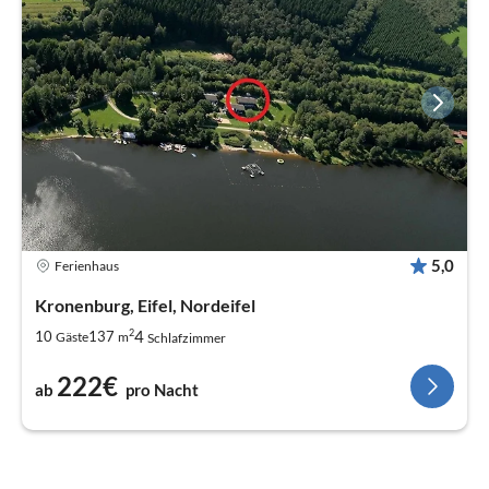
5,0
Ferienhaus
Kronenburg, Eifel, Nordeifel
2
4
10
137
Gäste
m
Schlafzimmer
222€
ab
pro Nacht