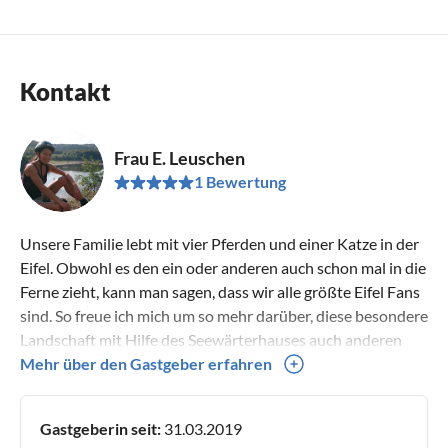
Kontakt
Frau E. Leuschen
1 Bewertung
Unsere Familie lebt mit vier Pferden und einer Katze in der
Eifel. Obwohl es den ein oder anderen auch schon mal in die
Ferne zieht, kann man sagen, dass wir alle größte Eifel Fans
sind. So freue ich mich um so mehr darüber, diese besondere
Landschaft mit Hilfe des Seewärterhauses auch anderen
Menschen näher bringen zu können. Sehr gerne stehe ich
Mehr über den Gastgeber erfahren
für Fragen und Ausflugstipps zur Verfügung. Besuchen Sie
uns auch auf unserer Homepage Mit lieben Grüßen aus der
Gastgeberin seit:
31.03.2019
Eifel Elke Leuschen