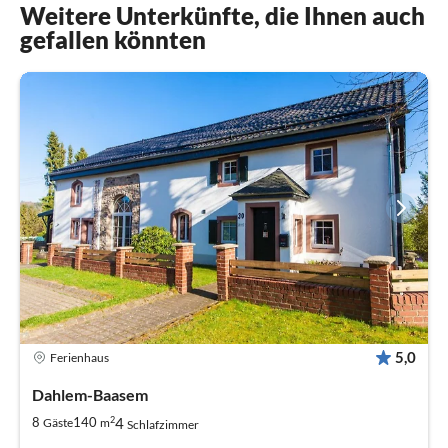
Weitere Unterkünfte, die Ihnen auch
gefallen könnten
5,0
Ferienhaus
Dahlem-Baasem
2
4
8
140
Gäste
m
Schlafzimmer