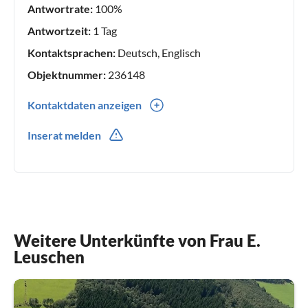
Antwortrate:
100%
Antwortzeit:
1 Tag
Kontaktsprachen:
Deutsch, Englisch
Objektnummer:
236148
Kontaktdaten anzeigen
0049(0) 151 59 44 77 66
Inserat melden
0049(0) 151 59 44 77 66
Weitere Unterkünfte von Frau E.
Leuschen