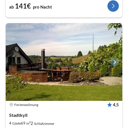
141€
ab
pro Nacht
4,5
Ferienwohnung
Stadtkyll
2
2
4
69
Gäste
m
Schlafzimmer