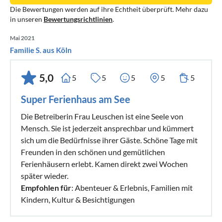
Die Bewertungen werden auf ihre Echtheit überprüft. Mehr dazu
vielfältigen Freizeitmöglichkeiten der Umgebung Ihren
in unseren
Bewertungsrichtlinien
.
Aufenthalt zu einem unvergesslichen Erlebnis machen
werden. Trotz der Einschränkungen im Bade- und
Mai 2021
Bootbetrieb bietet unser Ferienhaus die perfekte
Familie S. aus Köln
Gelegenheit, sich zu erholen und die Natur in vollen Zügen
zu genießen.
5,0
5
5
5
5
5
Super Ferienhaus am See
Wir freuen uns auf Ihren Besuch und stehen Ihnen für
weitere Informationen gerne zur Verfügung.
Die Betreiberin Frau Leuschen ist eine Seele von
Mensch. Sie ist jederzeit ansprechbar und kümmert
Den Wasserstand des Sees können Sie sich per Webcam
sich um die Bedürfnisse ihrer Gäste. Schöne Tage mit
Freunden in den schönen und gemütlichen
ansehen.
Ferienhäusern erlebt. Kamen direkt zwei Wochen
später wieder.
Empfohlen für
: Abenteuer & Erlebnis, Familien mit
Kindern, Kultur & Besichtigungen