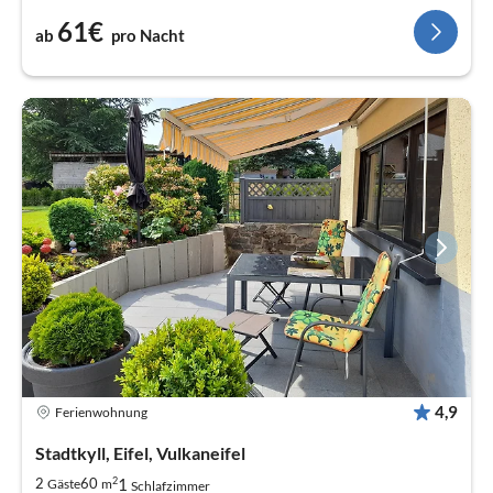
61€
ab
pro Nacht
4,9
Ferienwohnung
Stadtkyll, Eifel, Vulkaneifel
2
1
2
60
Gäste
m
Schlafzimmer