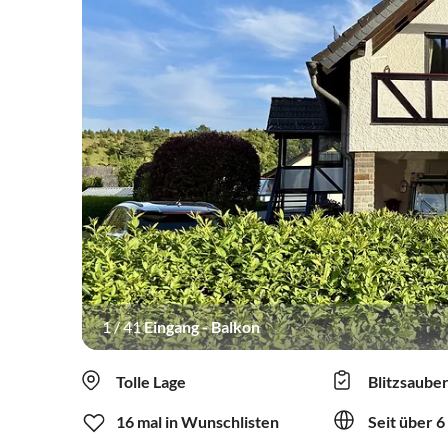
1
/
41
Eingang - Balkon
Tolle Lage
Blitzsaube
16 mal in Wunschlisten
Seit über 6