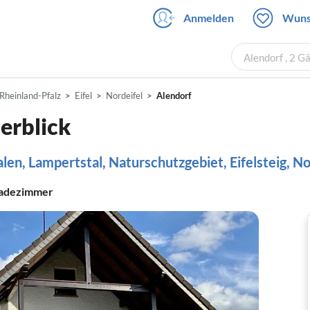
Anmelden
Wuns
Alendorf , 2 G
Rheinland-Pfalz
Eifel
Nordeifel
Alendorf
erblick
n, Lampertstal, Naturschutzgebiet, Eifelsteig, No
adezimmer