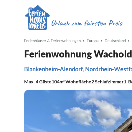
Ferienhäuser & Ferienwohnungen
Europa
Deutschland
Ferienwohnung Wachold
Blankenheim-Alendorf, Nordrhein-Westfale
Max.
4
Gäste
104m²
Wohnfläche
2
Schlafzimmer
1
B