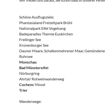
Wir freuen uns darauf, Sie schon bald in unserer Fer
Schöne Ausflugsziele:
Phantasialand Freizeitpark Brühl
Nationalpark Eifel Vogelsang
Badeparadies Therme Euskirchen
Freilinger See
Kronenburger See
Dauner Maare, Schalkenmehrener Maar, Gemündener
Ruhrsee
Monschau
Bad Münstereifel
Nürburgring
Ahrtal/ Rotweinwanderweg
Cochem
/ Mosel
Trier
Wanderwege: