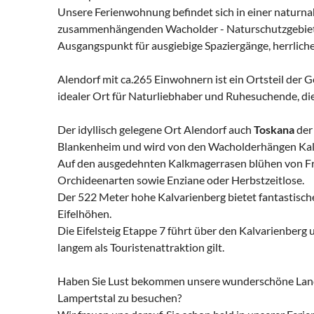
Unsere Ferienwohnung befindet sich in einer naturn
zusammenhängenden Wacholder - Naturschutzgebietes
Ausgangspunkt für ausgiebige Spaziergänge, herrlich
Alendorf mit ca.265 Einwohnern ist ein Ortsteil der
idealer Ort für Naturliebhaber und Ruhesuchende, die
Der idyllisch gelegene Ort Alendorf auch
Toskana
der 
Blankenheim und wird von den Wacholderhängen Kal
Auf den ausgedehnten Kalkmagerrasen blühen von Fr
Orchideenarten sowie Enziane oder Herbstzeitlose.
Der 522 Meter hohe Kalvarienberg bietet fantastisch
Eifelhöhen.
Die Eifelsteig Etappe 7 führt über den Kalvarienberg 
langem als Touristenattraktion gilt.
Haben Sie Lust bekommen unsere wunderschöne Land
Lampertstal zu besuchen?