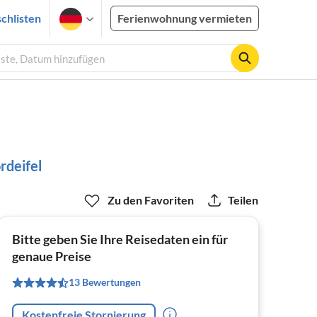
chlisten
Ferienwohnung vermieten
äste, Datum hinzufügen
rdeifel
Zu den Favoriten
Teilen
Bitte geben Sie Ihre Reisedaten ein für
genaue Preise
13 Bewertungen
Kostenfreie Stornierung