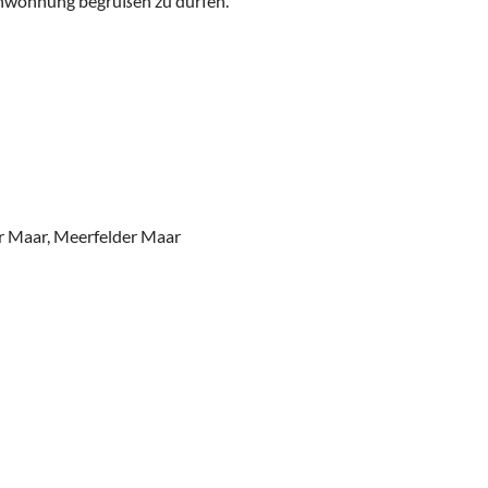
ienwohnung begrüßen zu dürfen.
 Maar, Meerfelder Maar