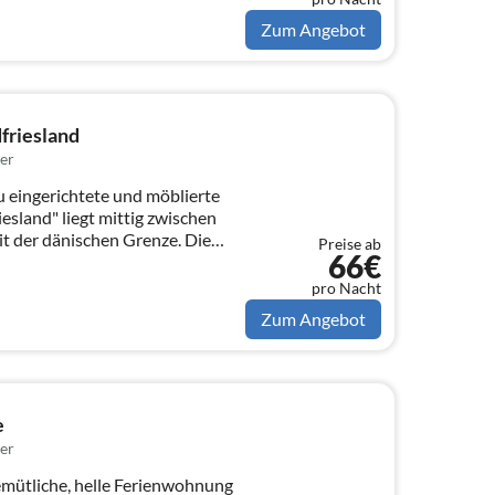
Zum Angebot
friesland
er
 eingerichtete und möblierte
sland" liegt mittig zwischen
t der dänischen Grenze. Die
Preise ab
66€
pro Nacht
Zum Angebot
e
er
emütliche, helle Ferienwohnung