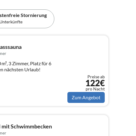
stenfreie Stornierung
Unterkünfte
Fasssauna
mer
 m², 3 Zimmer, Platz für 6
ren nächsten Urlaub!
Preise ab
122€
pro Nacht
Zum Angebot
ll mit Schwimmbecken
mer