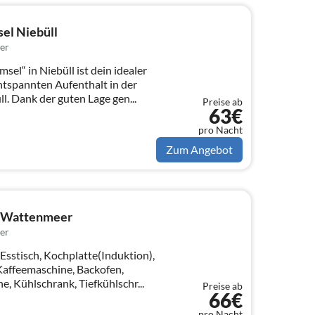
el Niebüll
er
el“ in Niebüll ist dein idealer
ntspannten Aufenthalt in der
l. Dank der guten Lage gen...
Preise ab
63€
pro Nacht
Zum Angebot
e Wattenmeer
er
Esstisch, Kochplatte(Induktion),
Kaffeemaschine, Backofen,
, Kühlschrank, Tiefkühlschr...
Preise ab
66€
pro Nacht