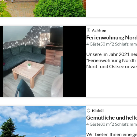
Achtrup
Ferienwohnung Nord
2
4 Gäste
50 m
2
Schlafzimm
Unsere im Jahr 2021 neu
"Ferienwohnung Nordfrie
Nord- und Ostsee unwei
OG-...
Klixbüll
Gemütliche und hell
2
4 Gäste
80 m
2
Schlafzimm
Wir bieten Ihnen eine g