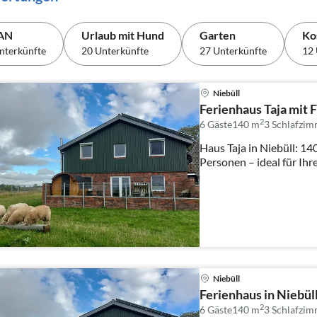
AN
Urlaub mit Hund
Garten
Ko
nterkünfte
20 Unterkünfte
27 Unterkünfte
12 
Niebüll
Ferienhaus Taja mit 
2
6 Gäste
140 m
3
Schlafzim
Haus Taja in Niebüll: 140
Personen – ideal für Ih
Niebüll
Ferienhaus in Niebü
2
6 Gäste
140 m
3
Schlafzim