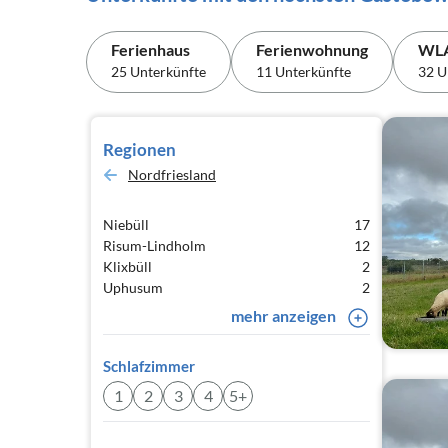
Ferienhaus
Ferienwohnung
WL
25 Unterkünfte
11 Unterkünfte
32 U
Regionen
Nordfriesland
Niebüll
17
Risum-Lindholm
12
Klixbüll
2
Uphusum
2
mehr anzeigen
Schlafzimmer
1
2
3
4
5+