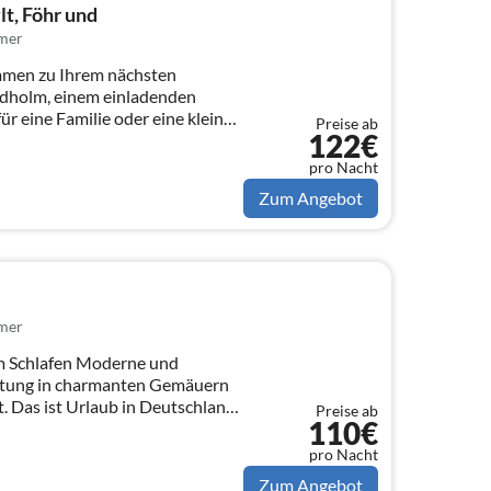
lt, Föhr und
mer
mmen zu Ihrem nächsten
ndholm, einem einladenden
ür eine Familie oder eine kleine
Preise ab
122€
pro Nacht
Zum Angebot
mer
en Moderne und
ttung in charmanten Gemäuern
. Das ist Urlaub in Deutschland
Preise ab
110€
pro Nacht
Zum Angebot