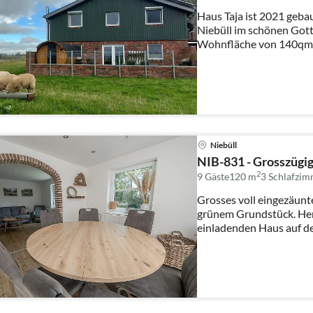
Haus Taja ist 2021 geba
Niebüll im schönen Gott
Wohnfläche von 140qm2
sich ein ...
Niebüll
NIB-831 - Grosszügige
2
9 Gäste
120 m
3
Schlafzim
Grosses voll eingezäunte
grünem Grundstück. Herzlich Willkommen in diesem
einladenden Haus auf de