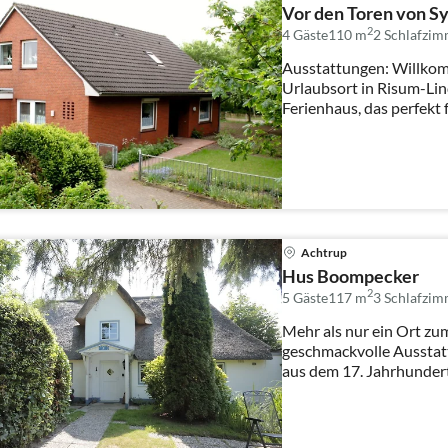
Vor den Toren von Sy
2
4 Gäste
110 m
2
Schlafzim
Ausstattungen: Willko
Urlaubsort in Risum-Li
Ferienhaus, das perfekt f
Gruppe ...
Achtrup
Hus Boompecker
2
5 Gäste
117 m
3
Schlafzim
Mehr als nur ein Ort zum Schlaf
geschmackvolle Aussta
aus dem 17. Jahrhundert
auf e...