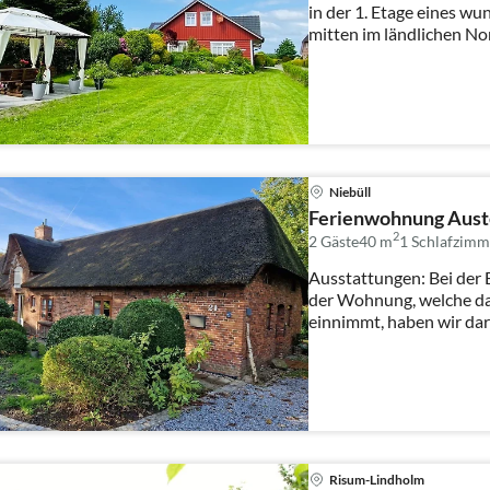
in der 1. Etage eines w
mitten im ländlichen No
Niebüll
Ferienwohnung Aust
2
2 Gäste
40 m
1
Schlafzimm
Ausstattungen: Bei der
der Wohnung, welche das
einnimmt, haben wir dar
ursprünglichen ...
Risum-Lindholm