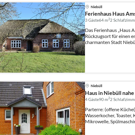
Niebüll
Ferienhaus Haus Ams
2
3 Gäste
64 m
2
Schlafzimm
Das Ferienhaus „Haus Ams
Rückzugsort für einen e
charmanten Stadt Niebül
Niebüll
Haus in Niebüll nah
2
4 Gäste
90 m
2
Schlafzimm
Parterre: (offene Küche(
Wasserkocher, Toaster, 
Mikrowelle, Spülmaschine