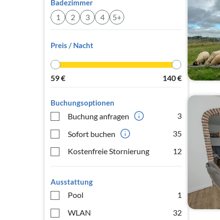
Badezimmer
1
2
3
4
5+
Preis / Nacht
59
€
140
€
Buchungsoptionen
3
Buchung anfragen
35
Sofort buchen
Kostenfreie Stornierung
12
Ausstattung
Pool
1
WLAN
32