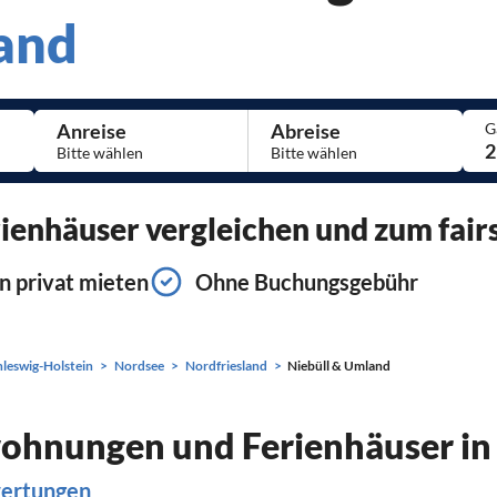
land
Anreise
Abreise
G
2
enhäuser vergleichen und zum fairs
n privat mieten
Ohne Buchungsgebühr
hleswig-Holstein
Nordsee
Nordfriesland
Niebüll & Umland
wohnungen und Ferienhäuser in
wertungen