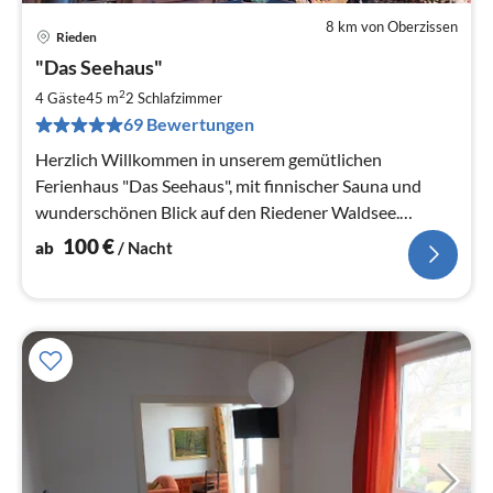
8 km von Oberzissen
Rieden
Pre
"Das Seehaus"
ab
1
2
4 Gäste
45 m
2
Schlafzimmer
pr
69 Bewertungen
Na
Herzlich Willkommen in unserem gemütlichen
Ferienhaus "Das Seehaus", mit finnischer Sauna und
wunderschönen Blick auf den Riedener Waldsee.
Ankommen, Durchatmen, Wohlfühlen...
100
€
ab
/ Nacht