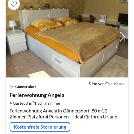
5 km von Oberzissen
Pre
Gönnersdorf
ab
5
Ferienwohnung Angela
pr
2
4 Gäste
80 m
1
Schlafzimmer
Na
Ferienwohnung Angela in Gönnersdorf: 80 m², 2
Zimmer, Platz für 4 Personen – ideal für Ihren Urlaub!
Kostenfreie Stornierung