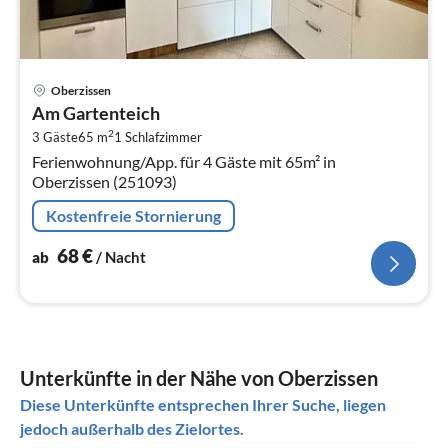
Pre
Oberzissen
ab
Am Gartenteich
6
2
3 Gäste
65 m
1
Schlafzimmer
pr
Ferienwohnung/App. für 4 Gäste mit 65m² in
Na
Oberzissen (251093)
Kostenfreie Stornierung
68
€
ab
/ Nacht
Unterkünfte in der Nähe von Oberzissen
Diese Unterkünfte entsprechen Ihrer Suche, liegen
jedoch außerhalb des Zielortes.