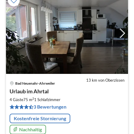
13 km von Oberzissen
Bad Neuenahr-Ahrweiler
Pre
Urlaub im Ahrtal
ab
7
2
4 Gäste
75 m
1
Schlafzimmer
pr
3 Bewertungen
Na
Kostenfreie Stornierung
Nachhaltig