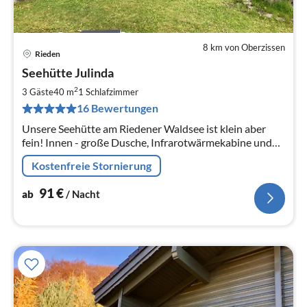
8 km von Oberzissen
Rieden
Pre
Seehütte Julinda
ab
9
2
3 Gäste
40 m
1
Schlafzimmer
pr
16 Bewertungen
Na
Unsere Seehütte am Riedener Waldsee ist klein aber
fein! Innen - große Dusche, Infrarotwärmekabine und
gemütliches Sofa. Außen - Iglusauna, Sonnenliegen und
Kostenfreie Stornierung
Sitzecken.
91
€
ab
/ Nacht