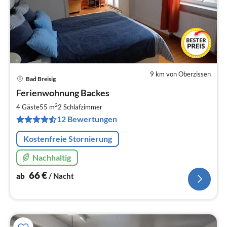
9 km von Oberzissen
Bad Breisig
Pre
Ferienwohnung Backes
ab
6
2
4 Gäste
55 m
2
Schlafzimmer
pr
12 Bewertungen
Na
Kostenfreie Stornierung
Nachhaltig
66
€
ab
/ Nacht