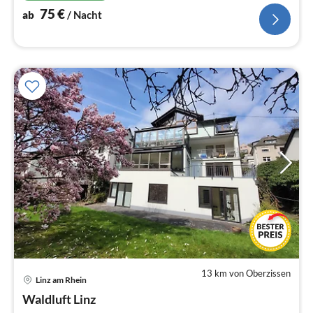
75
€
ab
/ Nacht
13 km von Oberzissen
Linz am Rhein
Pre
Waldluft Linz
ab