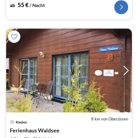
55
€
ab
/ Nacht
8 km von Oberzissen
Rieden
Pre
Ferienhaus Waldsee
ab
2