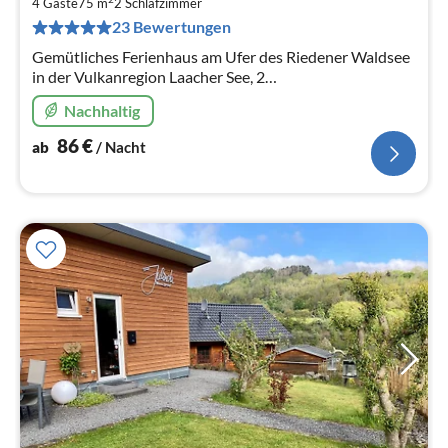
8
4 Gäste
75 m
2
Schlafzimmer
pr
23 Bewertungen
Na
Gemütliches Ferienhaus am Ufer des Riedener Waldsee
in der Vulkanregion Laacher See, 2
Schlafzimmer.,Wellness & Entspannung in der Infrarot-
Nachhaltig
Wärmekabine, Pellet-Ofen
86
€
ab
/ Nacht