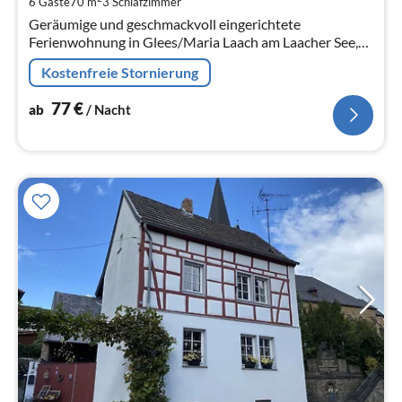
6 Gäste
70 m
3
Schlafzimmer
Na
Geräumige und geschmackvoll eingerichtete
Ferienwohnung in Glees/Maria Laach am Laacher See,
bis 70 m² gross und für 2 bis 6 Personen geeignet.
Kostenfreie Stornierung
77
€
ab
/ Nacht