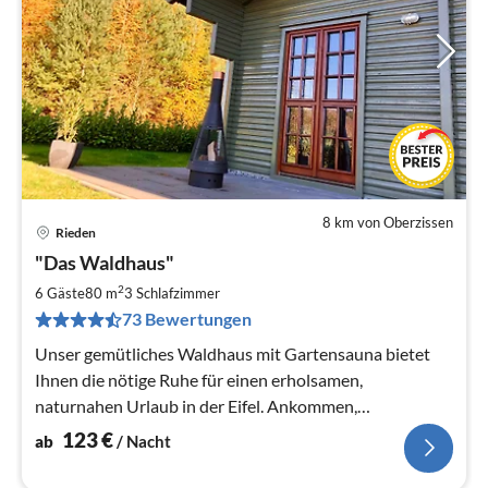
8 km von Oberzissen
Rieden
Pre
"Das Waldhaus"
ab
1
2
6 Gäste
80 m
3
Schlafzimmer
pr
73 Bewertungen
Na
Unser gemütliches Waldhaus mit Gartensauna bietet
Ihnen die nötige Ruhe für einen erholsamen,
naturnahen Urlaub in der Eifel. Ankommen,
Durchatmen, Wohlfühlen ...
123
€
ab
/ Nacht