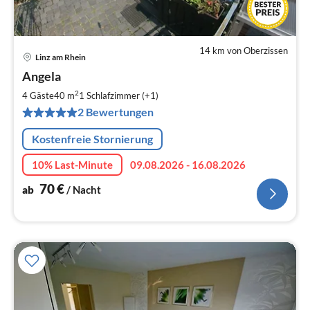
14 km von Oberzissen
Linz am Rhein
Pre
Angela
ab
7
2
4 Gäste
40 m
1
Schlafzimmer (+1)
pr
2 Bewertungen
Na
Kostenfreie Stornierung
10% Last-Minute
09.08.2026 - 16.08.2026
70
€
ab
/ Nacht