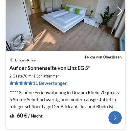
14 km von Oberzissen
Linz am Rhein
Pre
Auf der Sonnenseite von Linz EG 5*
ab
6
2
2 Gäste
70 m
1
Schlafzimmer
pr
11 Bewertungen
Na
***** Schöne Ferienwohnung in Linz am Rhein 70qm dtv
5 Sterne Sehr hochwertig und modern ausgestattet in
ruhiger schöner Lage Der Blick auf Linz und Rhein ist
Erholung pur
60
€
ab
/ Nacht