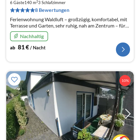
8
2
6 Gäste
140 m
3
Schlafzimmer
pr
8 Bewertungen
Na
Ferienwohnung Waldluft – großzügig, komfortabel, mit
Terrasse und Garten, sehr ruhig, nah am Zentrum – für
bis sechs Personen
Nachhaltig
81
€
ab
/ Nacht
10%