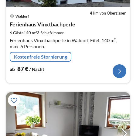
4 km von Oberzissen
Pre
Waldorf
ab
8
Ferienhaus Vinxtbachperle
pr
2
6 Gäste
140 m
3
Schlafzimmer
Na
Ferienhaus Vinxtbachperle in Waldorf, Eifel: 140 m²,
max. 6 Personen.
Kostenfreie Stornierung
87
€
ab
/ Nacht