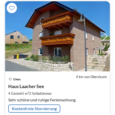
4 km von Oberzissen
Pre
Glees
ab
6
Haus Laacher See
pr
2
4 Gäste
65 m
2
Schlafzimmer
Na
Sehr schöne und ruhige Ferienwohung.
Kostenfreie Stornierung