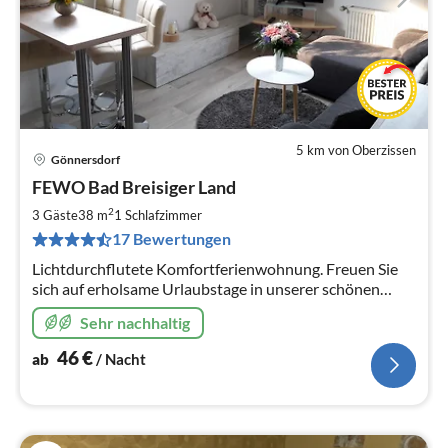
5 km von Oberzissen
Gönnersdorf
Pre
FEWO Bad Breisiger Land
ab
4
2
3 Gäste
38 m
1
Schlafzimmer
pr
17 Bewertungen
Na
Lichtdurchflutete Komfortferienwohnung. Freuen Sie
sich auf erholsame Urlaubstage in unserer schönen
Ferienwohnung. Hier finden Sie Aktivitäten und Ruhe in
Sehr nachhaltig
malerischer Umgebung.
46
€
ab
/ Nacht