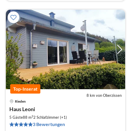
Top-Inserat
8 km von Oberzissen
Rieden
Pre
Haus Leoni
ab
1
2
5 Gäste
88 m
2
Schlafzimmer (+1)
pr
3 Bewertungen
Na