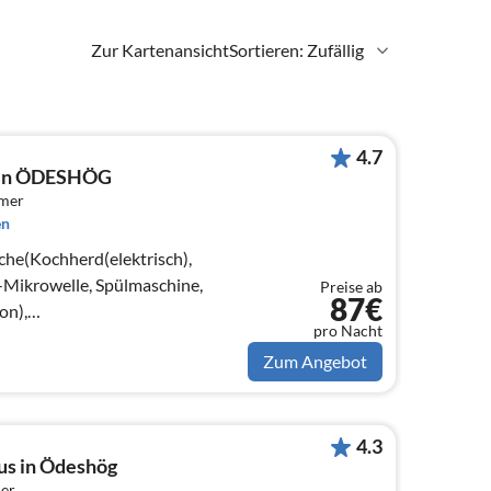
Zur Kartenansicht
Sortieren: Zufällig
4.7
s in ÖDESHÖG
mmer
en
che(Kochherd(elektrisch),
Mikrowelle, Spülmaschine,
Preise ab
87€
on),
pro Nacht
rd(Holz), Chromecast)
Zum Angebot
4.3
us in Ödeshög
er