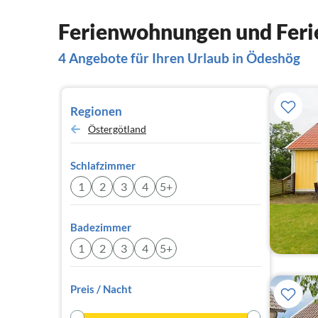
Ferienwohnungen und Feri
4 Angebote für Ihren Urlaub in Ödeshög
Regionen
Östergötland
Schlafzimmer
1
2
3
4
5+
Badezimmer
1
2
3
4
5+
Preis / Nacht