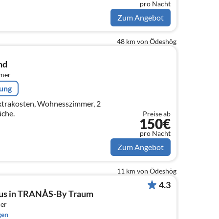
pro Nacht
Zum Angebot
48 km von Ödeshög
nd
mmer
rung
Extrakosten, Wohnesszimmer, 2
üche.
Preise ab
150€
pro Nacht
Zum Angebot
11 km von Ödeshög
4.3
aus in TRANÅS-By Traum
er
gen