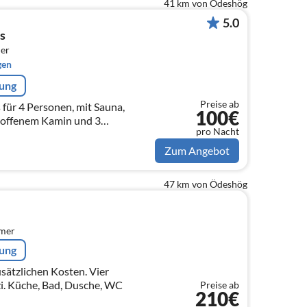
41 km von Ödeshög
5.0
s
er
gen
rung
Preise ab
für 4 Personen, mit Sauna,
100€
offenem Kamin und 3
pro Nacht
lplatz am Haus und ein
hören ebenfalls dazu.
Zum Angebot
47 km von Ödeshög
mmer
rung
sätzlichen Kosten. Vier
. Küche, Bad, Dusche, WC
Preise ab
210€