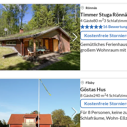
Rönnäs
Timmer Stuga Rönnä
2
4 Gäste
80 m
3
Schlafzimm
16 Bewertun
Kostenfreie Stornie
Gemütliches Ferienhaus 
großem Wohnraum mit 
Schlafzimmern. Autostel
Ruderboot mit Motor ge
Flisby
Göstas Hus
2
8 Gäste
240 m
4
Schlafzi
Kostenfreie Stornie
Für 8 Personen, keine zu
Schlafräume, Wohn-Eßzi