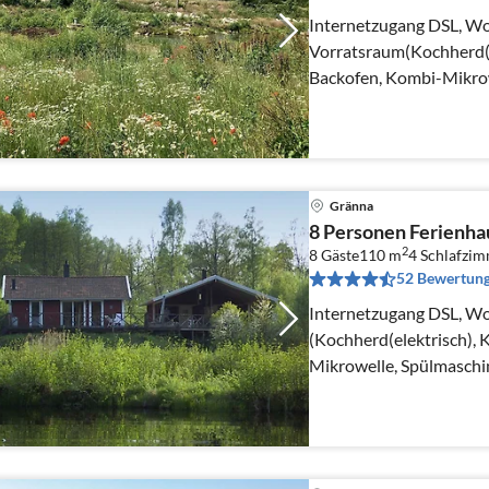
Internetzugang DSL, Wo
Vorratsraum(Kochherd(e
Backofen, Kombi-Mikrow
Tiefkühlschrank(1-59L)
Gränna
8 Personen Ferienh
2
8 Gäste
110 m
4
Schlafzi
52 Bewertun
Internetzugang DSL, W
(Kochherd(elektrisch),
Mikrowelle, Spülmaschi
Trockner, Waschmaschi