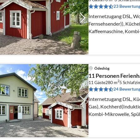
23 Bewertun
Internetzugang DSL, W
Fernsehsender)), Küche
Kaffeemaschine, Kombi
Kühl-/Gefrierkombinat
Ödeshög
11 Personen Ferienh
2
11 Gäste
280 m
5
Schlafz
24 Bewertun
Internetzugang DSL, Kü
Gas), Kochherd(Induktio
Kombi-Mikrowelle, Spül
Kühl-/Gefrierkombinatio