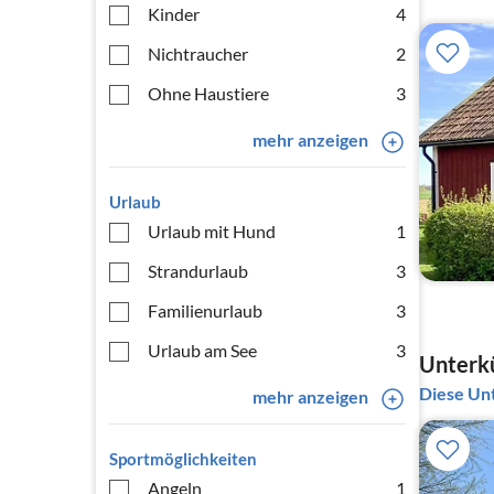
Kinder
4
Nichtraucher
2
Ohne Haustiere
3
mehr anzeigen
Urlaub
Urlaub mit Hund
1
Strandurlaub
3
Familienurlaub
3
Urlaub am See
3
Unterkü
Diese Unt
mehr anzeigen
Sportmöglichkeiten
Angeln
1