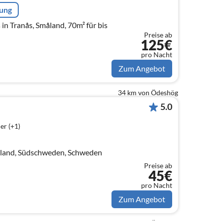
rung
in Tranås, Småland, 70m² für bis
Preise ab
125€
pro Nacht
Zum Angebot
34 km von Ödeshög
5.0
er (+1)
aland, Südschweden, Schweden
Preise ab
45€
pro Nacht
Zum Angebot