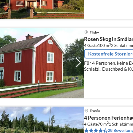
Flisby
Rosen Skog in Småla
2
4 Gäste
100 m
2
Schlafzi
Kostenfreie Stornie
Für 4 Personen, keine 
Schlafzi., Duschbad & K
Tranås
4 Personen Ferienh
2
4 Gäste
70 m
1
Schlafzimm
28 Bewertun