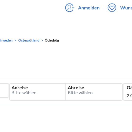
Anmelden
Wuns
chweden
Östergötland
Ödeshög
Anreise
Abreise
Gä
2 