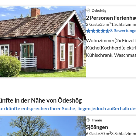
Ödeshög
2 Personen Ferienh
2
2 Gäste
35 m
1
Schlafzimm
8 Bewertung
Wohnzimmer(2x Einzelb
Küche(Kochherd(elektri
Kühlschrank, Waschmas
Badezimmer(Waschbecken
Heizung(elektrisch)
nfte in der Nähe von Ödeshög
erkünfte entsprechen Ihrer Suche, liegen jedoch außerhalb des
Tranås
Sjöängen
2
6 Gäste
70 m
3
Schlafzimm