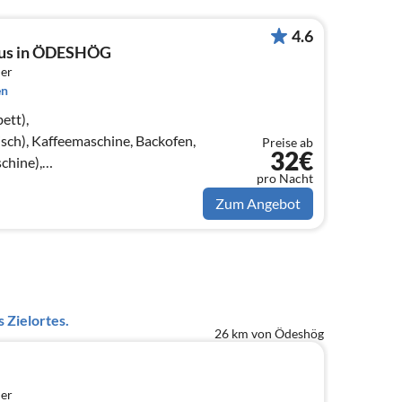
4.6
aus in ÖDESHÖG
er
en
ett),
sch), Kaffeemaschine, Backofen,
Preise ab
32€
chine),
pro Nacht
, Dusche, Toilette),
Zum Angebot
 Zielortes.
26 km von Ödeshög
er