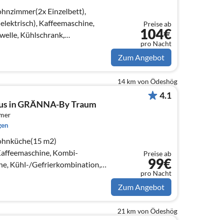
hnzimmer(2x Einzelbett),
lektrisch), Kaffeemaschine,
Preise ab
104€
elle, Kühlschrank,
pro Nacht
Zum Angebot
14 km von Ödeshög
4.1
aus in GRÄNNA-By Traum
mmer
gen
ohnküche(15 m2)
 Kaffeemaschine, Kombi-
Preise ab
99€
ne, Kühl-/Gefrierkombination,
pro Nacht
ne, Wasser vom Brunnen)
Zum Angebot
21 km von Ödeshög