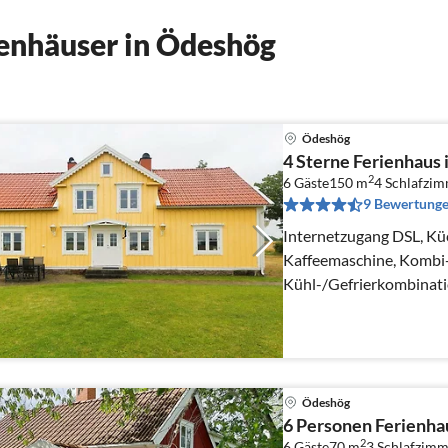
enhäuser in Ödeshög
Ödeshög
4 Sterne Ferienhau
2
6 Gäste
150 m
4
Schlafzi
9 Bewertung
Internetzugang DSL, Kü
Kaffeemaschine, Kombi-
Kühl-/Gefrierkombinati
Wohn-/Schlafzimmer(He
Ödeshög
6 Personen Ferienha
2
6 Gäste
70 m
3
Schlafzimm