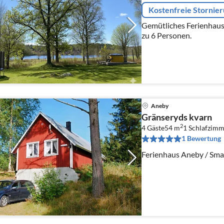
Kostenfreie Stornie
Gemütliches Ferienhaus 
zu 6 Personen.
Aneby
Gränseryds kvarn
2
4 Gäste
54 m
1
Schlafzimm
1 Bewertung
Ferienhaus Aneby / Sm