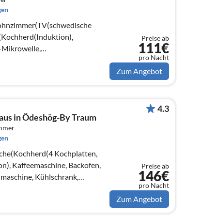
gen
ohnzimmer(TV(schwedische
(Kochherd(Induktion),
Preise ab
111€
-Mikrowelle,
pro Nacht
ion, Wasser vom Brunnen)
Zum Angebot
4.3
aus in Ödeshög-By Traum
immer
gen
che(Kochherd(4 Kochplatten,
n), Kaffeemaschine, Backofen,
Preise ab
146€
maschine, Kühlschrank,
pro Nacht
n, Hochst...
Zum Angebot