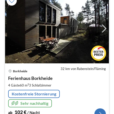
32 km von Rabenstein/Fläming
Pre
Borkheide
ab
1
Ferienhaus Borkheide
pr
2
4 Gäste
60 m
3
Schlafzimmer
Na
Kostenfreie Stornierung
Sehr nachhaltig
102
€
ab
/ Nacht