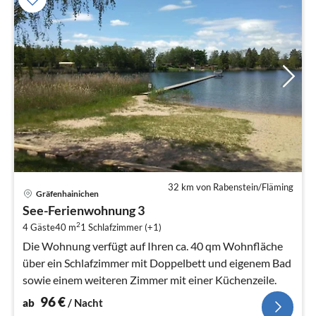
32 km von Rabenstein/Fläming
Pre
Gräfenhainichen
ab
See-Ferienwohnung 3
9
2
4 Gäste
40 m
1
Schlafzimmer (+1)
pr
Na
Die Wohnung verfügt auf Ihren ca. 40 qm Wohnfläche
über ein Schlafzimmer mit Doppelbett und eigenem Bad
sowie einem weiteren Zimmer mit einer Küchenzeile.
96
€
ab
/ Nacht