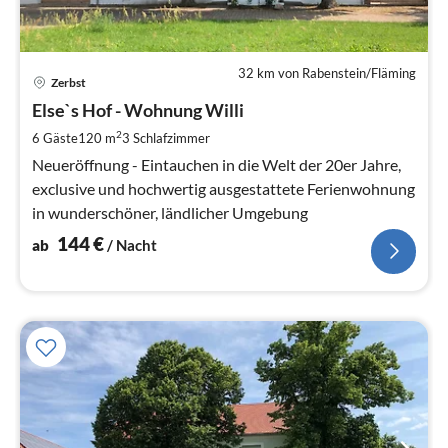
32 km von Rabenstein/Fläming
Pre
Zerbst
ab
1
Else`s Hof - Wohnung Willi
pr
2
6 Gäste
120 m
3
Schlafzimmer
Na
Neueröffnung - Eintauchen in die Welt der 20er Jahre,
exclusive und hochwertig ausgestattete Ferienwohnung
in wunderschöner, ländlicher Umgebung
144
€
ab
/ Nacht