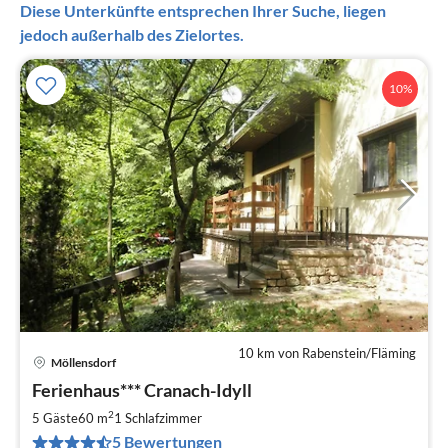
Diese Unterkünfte entsprechen Ihrer Suche, liegen
jedoch außerhalb des Zielortes.
10%
10 km von Rabenstein/Fläming
Möllensdorf
Pre
Ferienhaus*** Cranach-Idyll
ab
7
2
5 Gäste
60 m
1
Schlafzimmer
pr
5 Bewertungen