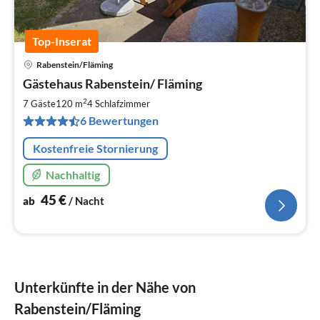
Top-Inserat
Rabenstein/Fläming
Pre
Gästehaus Rabenstein/ Fläming
ab
4
2
7 Gäste
120 m
4
Schlafzimmer
pr
6 Bewertungen
Na
Kostenfreie Stornierung
Nachhaltig
45
€
ab
/ Nacht
Unterkünfte in der Nähe von
Rabenstein/Fläming