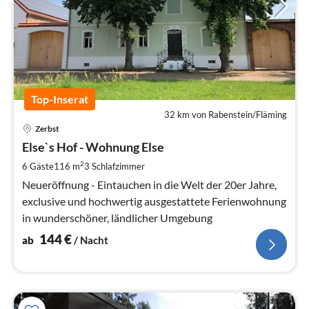
Top-Inserat
32 km von Rabenstein/Fläming
Pre
Zerbst
ab
1
Else`s Hof - Wohnung Else
pr
2
6 Gäste
116 m
3
Schlafzimmer
Na
Neueröffnung - Eintauchen in die Welt der 20er Jahre,
exclusive und hochwertig ausgestattete Ferienwohnung
in wunderschöner, ländlicher Umgebung
144
€
ab
/ Nacht