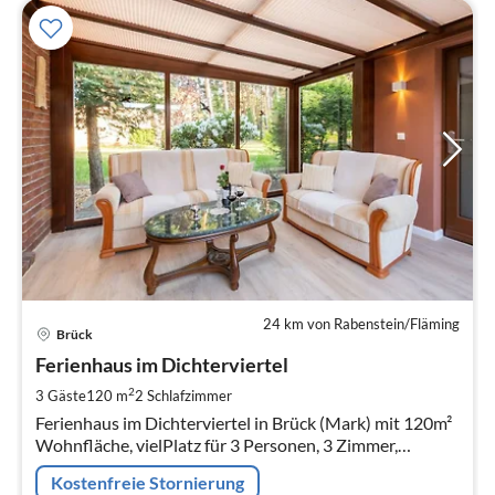
24 km von Rabenstein/Fläming
Pre
Brück
ab
1
Ferienhaus im Dichterviertel
pr
2
3 Gäste
120 m
2
Schlafzimmer
Na
Ferienhaus im Dichterviertel in Brück (Mark) mit 120m²
Wohnfläche, vielPlatz für 3 Personen, 3 Zimmer,
Wintergarten, Sauna, Atrium-Innenhof, Garten mit
Kostenfreie Stornierung
Liegewiese und Grillplatz