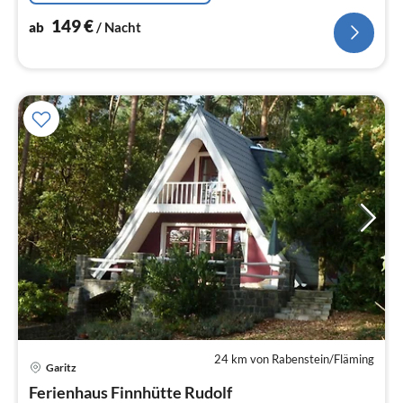
149
€
ab
/ Nacht
24 km von Rabenstein/Fläming
Garitz
Pre
Ferienhaus Finnhütte Rudolf
ab