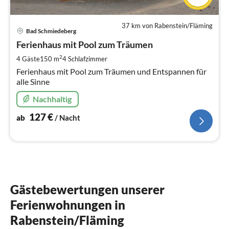
37 km von Rabenstein/Fläming
Pre
Bad Schmiedeberg
ab
1
Ferienhaus mit Pool zum Träumen
pr
2
4 Gäste
150 m
4
Schlafzimmer
Na
Ferienhaus mit Pool zum Träumen und Entspannen für
alle Sinne
Nachhaltig
127
€
ab
/ Nacht
Gästebewertungen unserer
Ferienwohnungen in
Rabenstein/Fläming