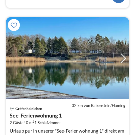
32 km von Rabenstein/Fläming
Pre
Gräfenhainichen
ab
See-Ferienwohnung 1
9
2
2 Gäste
40 m
1
Schlafzimmer
pr
Na
Urlaub pur in unserer "See-Ferienwohnung 1" direkt am