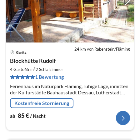
24 km von Rabenstein/Fläming
Garitz
Pre
Blockhütte Rudolf
ab
8
2
4 Gäste
65 m
2
Schlafzimmer
pr
1 Bewertung
Na
Ferienhaus im Naturpark Fläming, ruhige Lage, inmitten
der Kulturstädte Bauhausstadt Dessau, Lutherstadt
Wittenberg und Katharinastadt Zerbst
Kostenfreie Stornierung
85
€
ab
/ Nacht