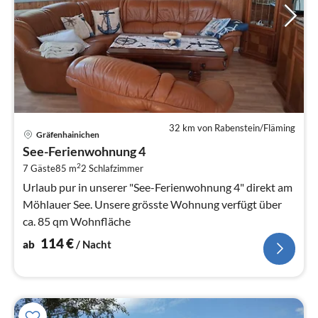
32 km von Rabenstein/Fläming
Pre
Gräfenhainichen
ab
See-Ferienwohnung 4
1
2
7 Gäste
85 m
2
Schlafzimmer
pr
Na
Urlaub pur in unserer "See-Ferienwohnung 4" direkt am
Möhlauer See. Unsere grösste Wohnung verfügt über
ca. 85 qm Wohnfläche
114
€
ab
/ Nacht