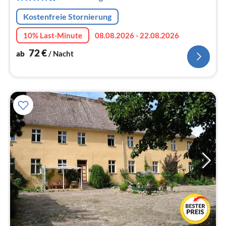
Na
Kostenfreie Stornierung
10% Last-Minute
08.08.2026 - 22.08.2026
72
€
ab
/ Nacht