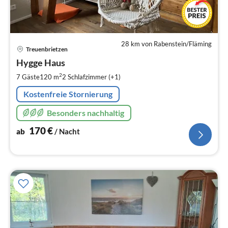
28 km von Rabenstein/Fläming
Pre
Treuenbrietzen
ab
1
Hygge Haus
pr
2
7 Gäste
120 m
2
Schlafzimmer (+1)
Na
Kostenfreie Stornierung
Besonders nachhaltig
170
€
ab
/ Nacht