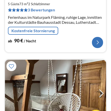
9
2
5 Gäste
73 m
2
Schlafzimmer
pr
3 Bewertungen
Na
Ferienhaus im Naturpark Fläming, ruhige Lage, inmitten
der Kulturstädte Bauhausstadt Dessau, Lutherstadt
Wittenberg und Katharinastadt Zerbst
Kostenfreie Stornierung
90
€
ab
/ Nacht