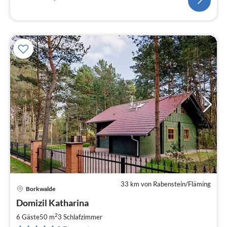
33 km von Rabenstein/Fläming
Borkwalde
Pre
Domizil Katharina
ab
8
2
6 Gäste
50 m
3
Schlafzimmer
pr