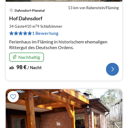
13 km von Rabenstein/Fläming
Dahnsdorf-Planetal
Pre
Hof Dahnsdorf
ab
9
2
34 Gäste
410 m
9
Schlafzimmer
pr
1 Bewertung
Na
Ferienhaus im Fläming in historischem ehemaligen
Rittergut des Deutschen Ordens.
Nachhaltig
98
€
ab
/ Nacht