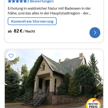
2 Bewertungen
Na
Erholung in waldreicher Natur mit Badeseen in der
Nähe, und das alles in der Hauptstadtregion - der
deutschen Hauptstadt Berlin und der Landeshauptstadt
Kostenfreie Stornierung
von Brandenburg - Potsdam.
82
€
ab
/ Nacht