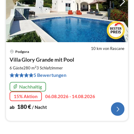
10 km von Rascane
Podgora
Pre
Villa Glory Grande mit Pool
ab
1
2
6 Gäste
280 m
3
Schlafzimmer
pr
5 Bewertungen
Na
Nachhaltig
15% Aktion
06.08.2026 - 14.08.2026
180
€
ab
/ Nacht