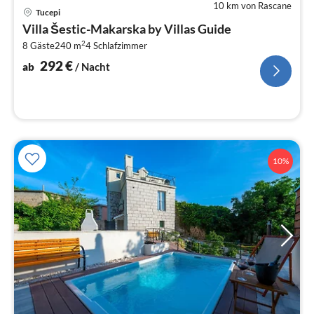
10 km von Rascane
Pre
Tucepi
ab
Villa Šestic-Makarska by Villas Guide
2
2
8 Gäste
240 m
4
Schlafzimmer
pr
Na
292
€
ab
/ Nacht
10%