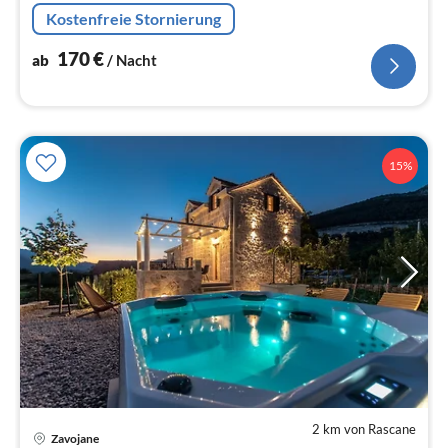
Kostenfreie Stornierung
170
€
ab
/ Nacht
15%
2 km von Rascane
Pre
Zavojane