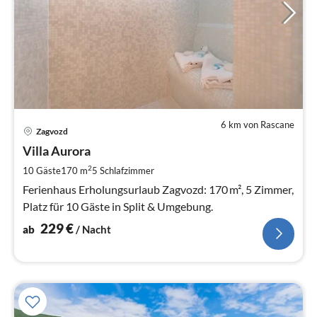
6 km von Rascane
Pre
Zagvozd
ab
2
Villa Aurora
pr
2
10 Gäste
170 m
5
Schlafzimmer
Na
Ferienhaus Erholungsurlaub Zagvozd: 170 m², 5 Zimmer,
Platz für 10 Gäste in Split & Umgebung.
229
€
ab
/ Nacht