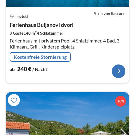
9 km von Rascane
Pre
Imotski
ab
2
Ferienhaus Buljanovi dvori
pr
2
8 Gäste
140 m
4
Schlafzimmer
Na
Ferienhaus mit privatem Pool, 4 Shlafzimmer, 4 Bad, 3
Klimaan., Grill, Kinderspielplatz
Kostenfreie Stornierung
240
€
ab
/ Nacht
10%