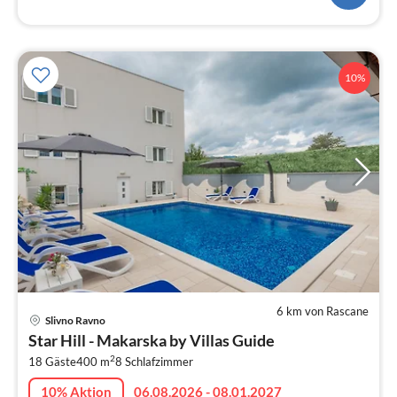
10%
6 km von Rascane
Pre
Slivno Ravno
ab
Star Hill - Makarska by Villas Guide
4
2
18 Gäste
400 m
8
Schlafzimmer
pr
Na
10% Aktion
06.08.2026 - 08.01.2027