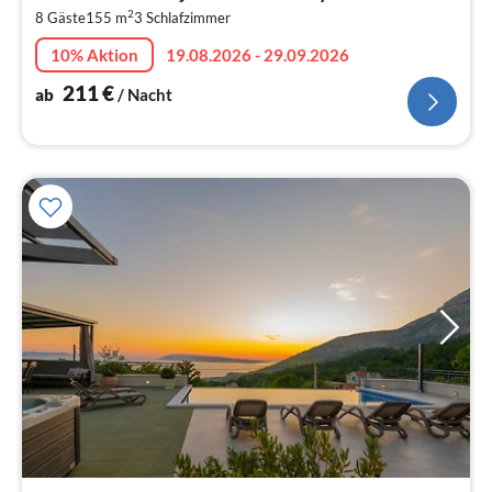
2
2
8 Gäste
155 m
3
Schlafzimmer
pr
Na
10% Aktion
19.08.2026 - 29.09.2026
211
€
ab
/ Nacht