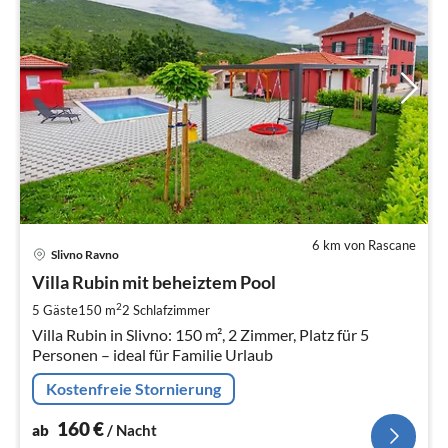
6 km von Rascane
Pre
Slivno Ravno
ab
1
Villa Rubin mit beheiztem Pool
pr
2
5 Gäste
150 m
2
Schlafzimmer
Na
Villa Rubin in Slivno: 150 m², 2 Zimmer, Platz für 5
Personen – ideal für Familie Urlaub
Kostenfreie Stornierung
160
€
ab
/ Nacht