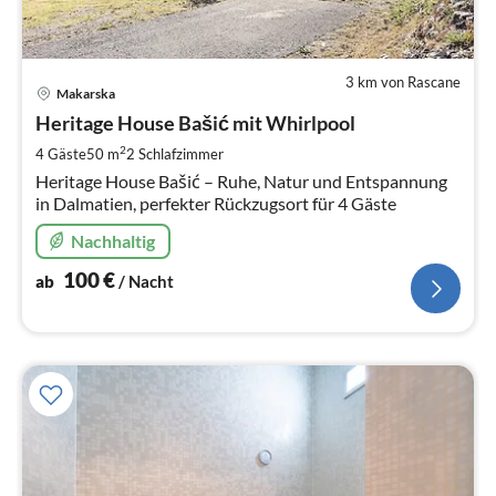
3 km von Rascane
Pre
Makarska
ab
1
Heritage House Bašić mit Whirlpool
pr
2
4 Gäste
50 m
2
Schlafzimmer
Na
Heritage House Bašić – Ruhe, Natur und Entspannung
in Dalmatien, perfekter Rückzugsort für 4 Gäste
Nachhaltig
100
€
ab
/ Nacht