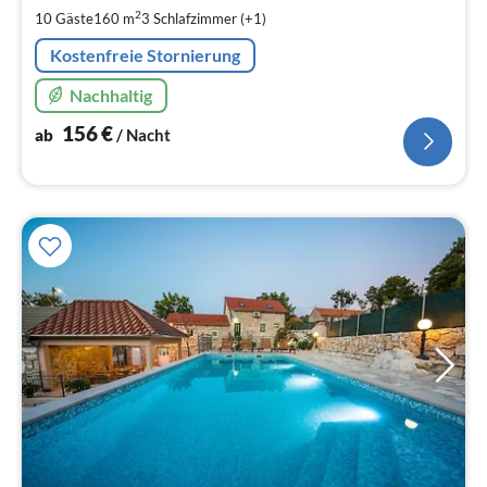
pr
2
10 Gäste
160 m
3
Schlafzimmer (+1)
Na
Kostenfreie Stornierung
Nachhaltig
156
€
ab
/ Nacht