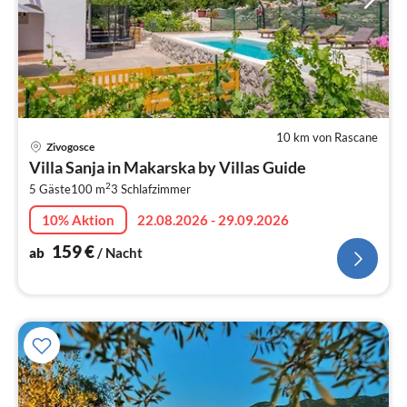
10 km von Rascane
Pre
Zivogosce
ab
Villa Sanja in Makarska by Villas Guide
1
2
5 Gäste
100 m
3
Schlafzimmer
pr
Na
10% Aktion
22.08.2026 - 29.09.2026
159
€
ab
/ Nacht