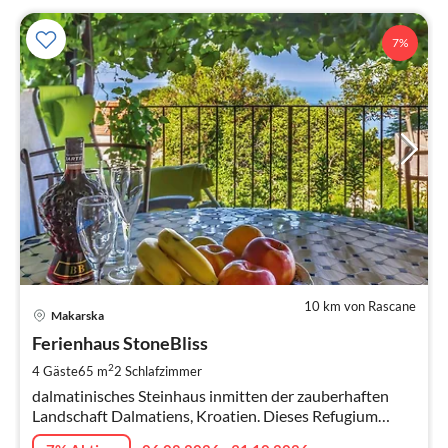
7%
10 km von Rascane
Pre
Makarska
ab
6
Ferienhaus StoneBliss
pr
2
4 Gäste
65 m
2
Schlafzimmer
Na
dalmatinisches Steinhaus inmitten der zauberhaften
Landschaft Dalmatiens, Kroatien. Dieses Refugium
bietet charmante Annehmlichkeiten für einen