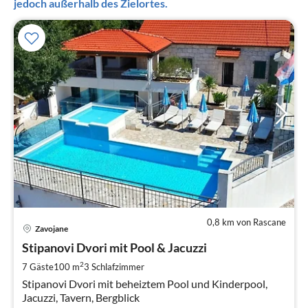
jedoch außerhalb des Zielortes.
0,8 km von Rascane
Pre
Zavojane
ab
1
Stipanovi Dvori mit Pool & Jacuzzi
pr
2
7 Gäste
100 m
3
Schlafzimmer
Na
Stipanovi Dvori mit beheiztem Pool und Kinderpool,
Jacuzzi, Tavern, Bergblick