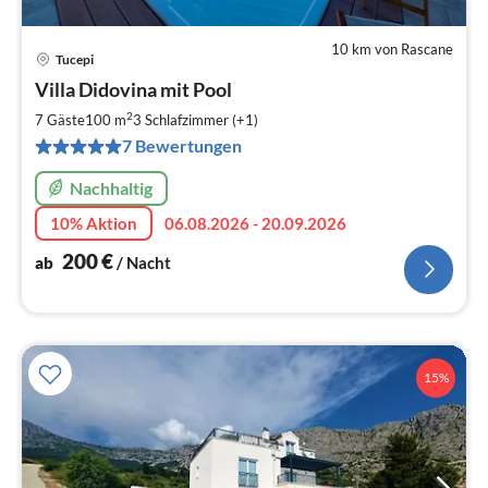
10 km von Rascane
Tucepi
Pre
Villa Didovina mit Pool
ab
2
2
7 Gäste
100 m
3
Schlafzimmer (+1)
pr
7 Bewertungen
Na
Nachhaltig
10% Aktion
06.08.2026 - 20.09.2026
200
€
ab
/ Nacht
15%