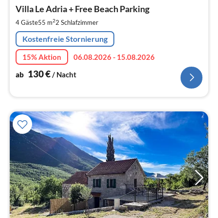
ab
1
Villa Le Adria + Free Beach Parking
pr
2
4 Gäste
55 m
2
Schlafzimmer
Na
Kostenfreie Stornierung
15% Aktion
06.08.2026 - 15.08.2026
130
€
ab
/ Nacht