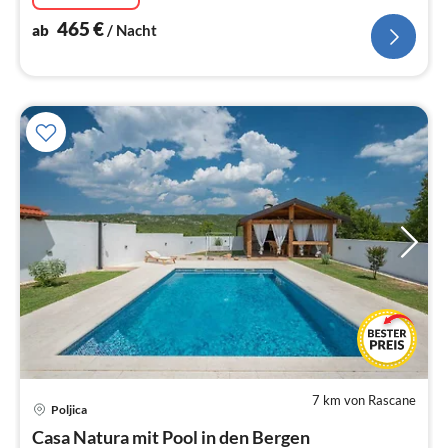
465
€
ab
/ Nacht
7 km von Rascane
Pre
Poljica
ab
1
Casa Natura mit Pool in den Bergen