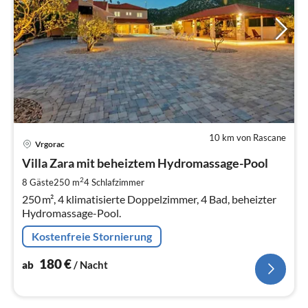
10 km von Rascane
Pre
Vrgorac
ab
1
Villa Zara mit beheiztem Hydromassage-Pool
pr
2
8 Gäste
250 m
4
Schlafzimmer
Na
250 m², 4 klimatisierte Doppelzimmer, 4 Bad, beheizter
Hydromassage-Pool.
Kostenfreie Stornierung
180
€
ab
/ Nacht