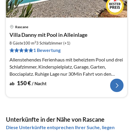
Rascane
Pre
Villa Danny mit Pool in Alleinlage
ab
1
2
8 Gäste
100 m
3
Schlafzimmer (+1)
pr
1 Bewertung
Na
Allenstehendes Ferienhaus mit beheiztem Pool und drei
Schlafzimmer, Kinderspielplatz, Garage, Garten,
Bocciaplatz. Ruhige Lage nur 30Min Fahrt von den
Stränden der Makarska Riviera
150
€
ab
/ Nacht
Unterkünfte in der Nähe von Rascane
Diese Unterkünfte entsprechen Ihrer Suche, liegen