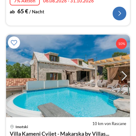
7% Aktion
06.08.2026 - 31.10.2026
unvergesslichen Aufenthalt.
65
€
ab
/ Nacht
10%
10 km von Rascane
Pre
Imotski
ab
Villa Kameni Cvijet - Makarska by Villas...