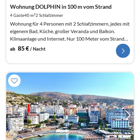
ab
8
Wohnung DOLPHIN in 100 m vom Strand
pr
2
4 Gäste
40 m
2
Schlafzimmer
Na
Wohnung für 4 Personen mit 2 Schlafzimmern, jedes mit
eigenem Bad, Küche, großer Veranda und Balkon.
Klimaanlage und Internet. Nur 100 Meter vom Strand
von A. Triada entfernt.
85
€
ab
/ Nacht