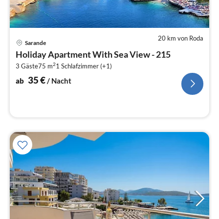
20 km von Roda
Pre
Sarande
ab
Holiday Apartment With Sea View - 215
3
2
3 Gäste
75 m
1
Schlafzimmer (+1)
pr
Na
35
€
ab
/ Nacht