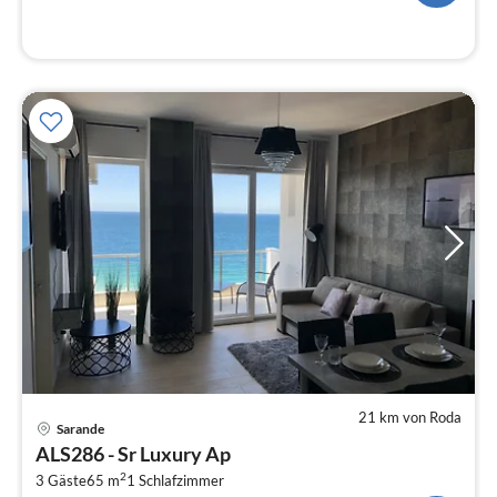
21 km von Roda
Pre
Sarande
ab
ALS286 - Sr Luxury Ap
8
2
3 Gäste
65 m
1
Schlafzimmer
pr