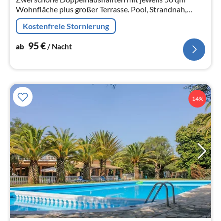
Wohnfläche plus großer Terrasse. Pool, Strandnah,
idyllische Natur, Wanderwege direkt vor der Tür.
Kostenfreie Stornierung
Klimaanlage und Fußbodenheizung
95
€
ab
/ Nacht
14%