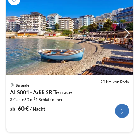
20 km von Roda
Pre
Sarande
ab
ALS001 - Adili SR Terrace
6
2
3 Gäste
60 m
1
Schlafzimmer
pr
Na
60
€
ab
/ Nacht