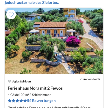
jedoch außerhalb des Zielortes.
7 km von Roda
Agios Spiridon
Pre
Ferienhaus Nora mit 2 Fewos
ab
9
2
4 Gäste
100 m
2
Schlafzimmer
pr
54 Bewertungen
Na
Zwei schöne Doppelhaushälften mit jeweils 50 qm