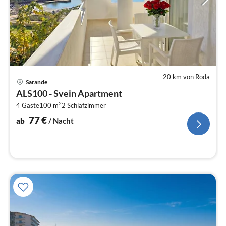
20 km von Roda
Pre
Sarande
ab
ALS100 - Svein Apartment
7
2
4 Gäste
100 m
2
Schlafzimmer
pr
Na
77
€
ab
/ Nacht