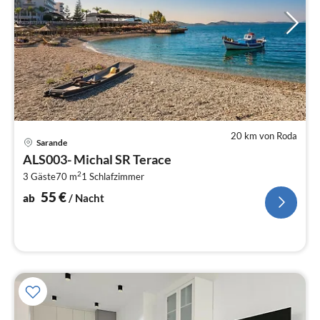
20 km von Roda
Pre
Sarande
ab
ALS003- Michal SR Terace
5
2
3 Gäste
70 m
1
Schlafzimmer
pr
Na
55
€
ab
/ Nacht