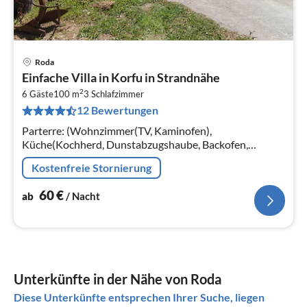
Roda
Pre
Einfache Villa in Korfu in Strandnähe
ab
2
6
6 Gäste
100 m
3
Schlafzimmer
12 Bewertungen
pr
Na
Parterre: (Wohnzimmer(TV, Kaminofen),
Küche(Kochherd, Dunstabzugshaube, Backofen,
Kühlschrank), Schlafzimmer(Doppelbett),
Kostenfreie Stornierung
Schlafzimmer(Doppelbett)
60
€
ab
/ Nacht
Unterkünfte in der Nähe von Roda
Diese Unterkünfte entsprechen Ihrer Suche, liegen