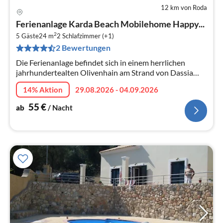
12 km von Roda
Pre
Ferienanlage Karda Beach Mobilehome Happy...
ab
2
5
5 Gäste
24 m
2
Schlafzimmer (+1)
2 Bewertungen
pr
Na
Die Ferienanlage befindet sich in einem herrlichen
jahrhundertealten Olivenhain am Strand von Dassia
und ist ein idealer Ausgangspunkt für Ausflüge, um die
14% Aktion
29.08.2026 - 04.09.2026
Insel Korfu zu entdecken...
55
€
ab
/ Nacht