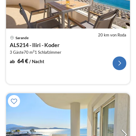
20 km von Roda
Pre
Sarande
ab
ALS214 - Iliri - Koder
6
2
3 Gäste
70 m
1
Schlafzimmer
pr
Na
64
€
ab
/ Nacht