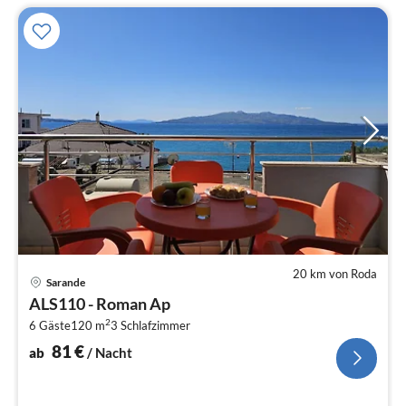
20 km von Roda
Pre
Sarande
ab
ALS110 - Roman Ap
8
2
6 Gäste
120 m
3
Schlafzimmer
pr
Na
81
€
ab
/ Nacht