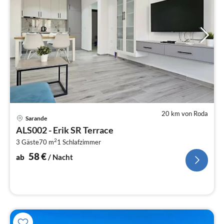
20 km von Roda
Pre
Sarande
ab
ALS002 - Erik SR Terrace
5
2
3 Gäste
70 m
1
Schlafzimmer
pr
Na
58
€
ab
/ Nacht