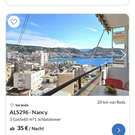
20 km von Roda
Pre
Sarande
ab
ALS296 - Nancy
3
2
3 Gäste
60 m
1
Schlafzimmer
pr
Na
35
€
ab
/ Nacht