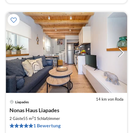
14 km von Roda
Liapades
Pre
Nonas Haus Liapades
ab
8
2
2 Gäste
55 m
1
Schlafzimmer
pr
1 Bewertung
Na