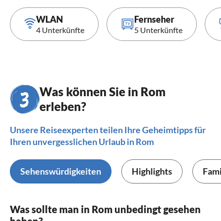
WLAN
Fernseher
4 Unterkünfte
5 Unterkünfte
Was können Sie in Rom
erleben?
Unsere Reiseexperten teilen Ihre Geheimtipps für
Ihren unvergesslichen Urlaub in Rom
Sehenswürdigkeiten
Highlights
Fami
Was sollte man in Rom unbedingt gesehen
haben?