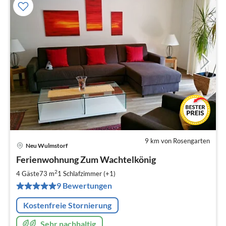
9 km von Rosengarten
Neu Wulmstorf
Pre
Ferienwohnung Zum Wachtelkönig
ab
7
2
4 Gäste
73 m
1
Schlafzimmer (+1)
pr
9 Bewertungen
Na
Kostenfreie Stornierung
Sehr nachhaltig