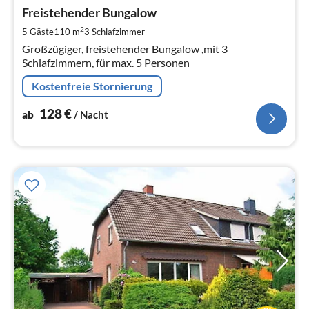
ab
1
Freistehender Bungalow
pr
2
5 Gäste
110 m
3
Schlafzimmer
Na
Großzügiger, freistehender Bungalow ,mit 3
Schlafzimmern, für max. 5 Personen
Kostenfreie Stornierung
128
€
ab
/ Nacht