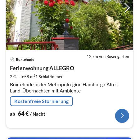
12 km von Rosengarten
Pre
Buxtehude
ab
6
Ferienwohnung ALLEGRO
pr
2
2 Gäste
58 m
1
Schlafzimmer
Na
Buxtehude in der Metropolregion Hamburg / Altes
Land. Übernachten mit Ambiente
Kostenfreie Stornierung
64
€
ab
/ Nacht