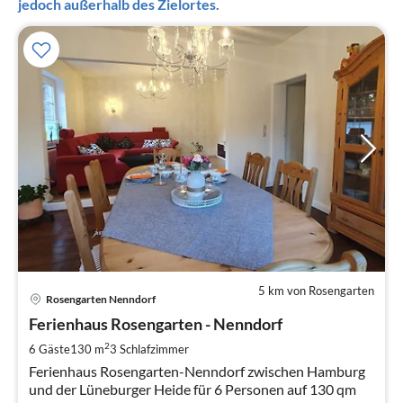
jedoch außerhalb des Zielortes.
5 km von Rosengarten
Pre
Rosengarten Nenndorf
ab
2
Ferienhaus Rosengarten - Nenndorf
pr
2
6 Gäste
130 m
3
Schlafzimmer
Na
Ferienhaus Rosengarten-Nenndorf zwischen Hamburg
und der Lüneburger Heide für 6 Personen auf 130 qm