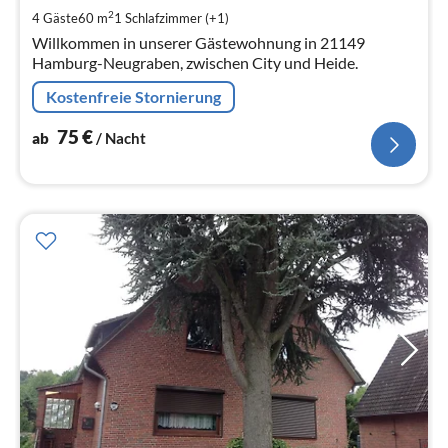
pr
2
4 Gäste
60 m
1
Schlafzimmer (+1)
Na
Willkommen in unserer Gästewohnung in 21149
Hamburg-Neugraben, zwischen City und Heide.
Kostenfreie Stornierung
75
€
ab
/ Nacht