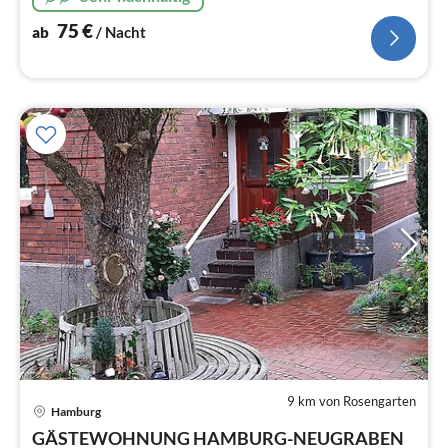
75
€
ab
/ Nacht
9 km von Rosengarten
Pre
Hamburg
ab
7
GÄSTEWOHNUNG HAMBURG-NEUGRABEN