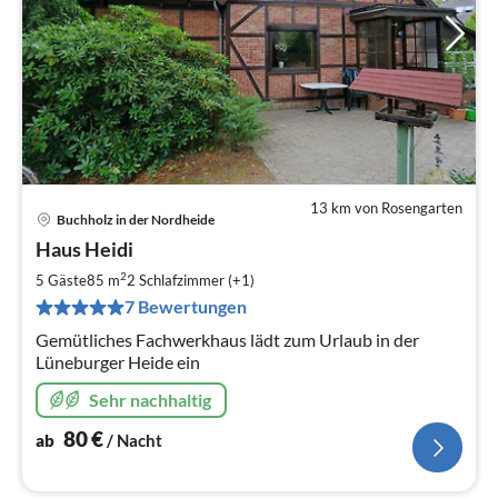
13 km von Rosengarten
Buchholz in der Nordheide
Pre
Haus Heidi
ab
8
2
5 Gäste
85 m
2
Schlafzimmer (+1)
pr
7 Bewertungen
Na
Gemütliches Fachwerkhaus lädt zum Urlaub in der
Lüneburger Heide ein
Sehr nachhaltig
80
€
ab
/ Nacht