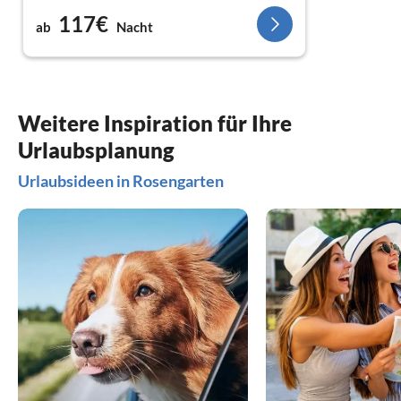
Dieser achtet auch sehr auf die gepflegte
117€
Umgebung und gibt auch super Vorschläge zu
ab
Nacht
Ausflügen in der Umgebung.
Ebenfalls sehr zu Empfehlen für Familien mit
Kindern.
Absolut Empfehlenswert.
Weitere Inspiration für Ihre
Urlaubsplanung
Urlaubsideen in Rosengarten