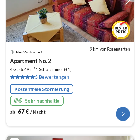
9 km von Rosengarten
Neu Wulmstorf
Pre
Apartment No. 2
ab
6
2
4 Gäste
49 m
1
Schlafzimmer (+1)
pr
5 Bewertungen
Na
Kostenfreie Stornierung
Sehr nachhaltig
67
€
ab
/ Nacht