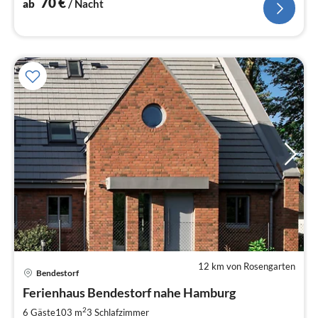
70
€
ab
/ Nacht
12 km von Rosengarten
Bendestorf
Pre
Ferienhaus Bendestorf nahe Hamburg
ab
1
2
6 Gäste
103 m
3
Schlafzimmer