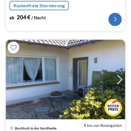
Kostenfreie Stornierung
204
€
ab
/ Nacht
8 km von Rosengarten
Pre
Buchholz in der Nordheide