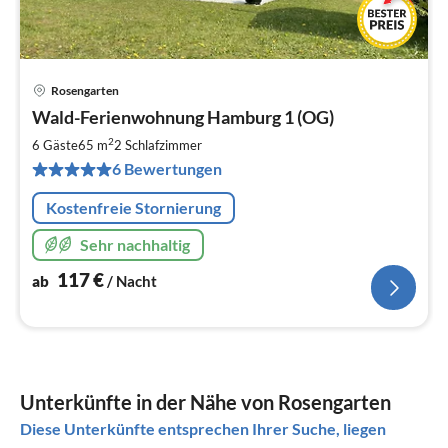
Rosengarten
Pre
Wald-Ferienwohnung Hamburg 1 (OG)
ab
1
2
6 Gäste
65 m
2
Schlafzimmer
pr
6 Bewertungen
Na
Kostenfreie Stornierung
Sehr nachhaltig
117
€
ab
/ Nacht
Unterkünfte in der Nähe von Rosengarten
Diese Unterkünfte entsprechen Ihrer Suche, liegen