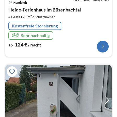
Pre
Handeloh
ab
1
Heide-Ferienhaus im Büsenbachtal
pr
2
4 Gäste
120 m
2
Schlafzimmer
Na
Kostenfreie Stornierung
Sehr nachhaltig
124
€
ab
/ Nacht