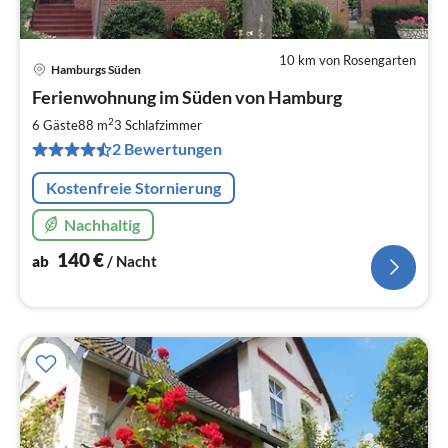
10 km von Rosengarten
Hamburgs Süden
Pre
Ferienwohnung im Süden von Hamburg
ab
1
2
6 Gäste
88 m
3
Schlafzimmer
pr
2 Bewertungen
Na
Kostenfreie Stornierung
Nachhaltig
140
€
ab
/ Nacht