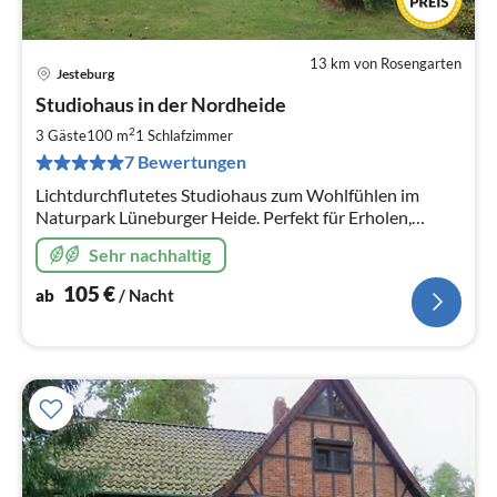
13 km von Rosengarten
Jesteburg
Pre
Studiohaus in der Nordheide
ab
1
2
3 Gäste
100 m
1
Schlafzimmer
pr
7 Bewertungen
Na
Lichtdurchflutetes Studiohaus zum Wohlfühlen im
Naturpark Lüneburger Heide. Perfekt für Erholen,
Wandern & Radeln. Die Kunststätte Bossard, Hamburg
Sehr nachhaltig
& Lüneburg sind gut zu erreichen
105
€
ab
/ Nacht