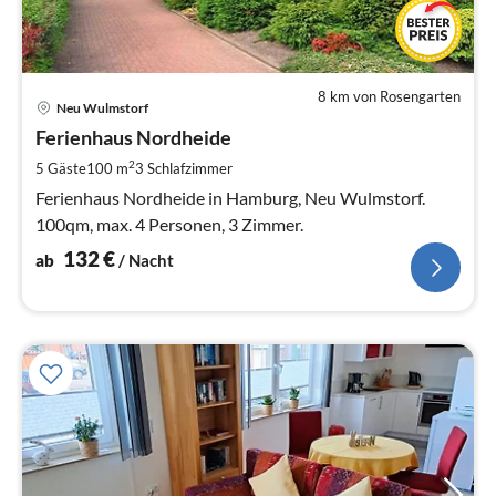
8 km von Rosengarten
Pre
Neu Wulmstorf
ab
1
Ferienhaus Nordheide
pr
2
5 Gäste
100 m
3
Schlafzimmer
Na
Ferienhaus Nordheide in Hamburg, Neu Wulmstorf.
100qm, max. 4 Personen, 3 Zimmer.
132
€
ab
/ Nacht