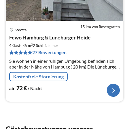
15 km von Rosengarten
Seevetal
Pre
Fewo Hamburg & Lüneburger Heide
ab
7
2
4 Gäste
85 m
2
Schlafzimmer
pr
27 Bewertungen
Na
Sie wohnen in einer ruhigen Umgebung, befinden sich
aber in der Nähe von Hamburg ( 20 km) Die Lüneburger
Heide bietet sich zum wandern an oder Sie besuchen
Kostenfreie Stornierung
weitere Aktivitäten
72
€
ab
/ Nacht
Gästebewertungen unserer