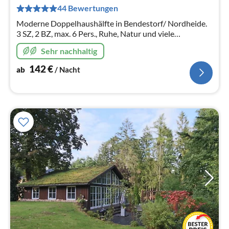
pr
44 Bewertungen
Na
Moderne Doppelhaushälfte in Bendestorf/ Nordheide.
3 SZ, 2 BZ, max. 6 Pers., Ruhe, Natur und viele
Freizeitmöglichkeiten. Hamburg 30km entfernt. Hunde-
Sehr nachhaltig
Sitter-Service!
142
€
ab
/ Nacht