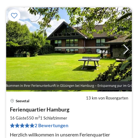
13 km von Rosengarten
Seevetal
Pre
Ferienquartier Hamburg
ab
7
2
16 Gäste
550 m
1
Schlafzimmer
pr
2 Bewertungen
Na
Herzlich willkommen in unserem Ferienquartier