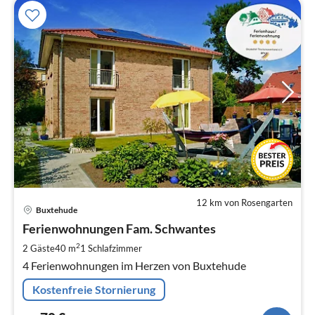
12 km von Rosengarten
Pre
Buxtehude
ab
7
Ferienwohnungen Fam. Schwantes
pr
2
2 Gäste
40 m
1
Schlafzimmer
Na
4 Ferienwohnungen im Herzen von Buxtehude
Kostenfreie Stornierung