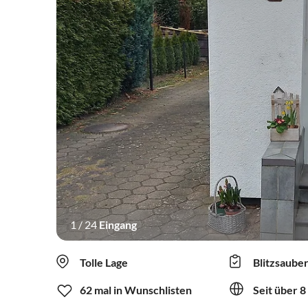
1
/
24
Eingang
Tolle Lage
Blitzsaube
62 mal in Wunschlisten
Seit über 8