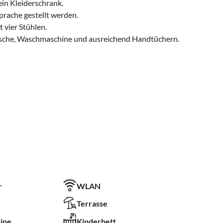
 ein Kleiderschrank.
rache gestellt werden.
t vier Stühlen.
Dusche, Waschmaschine und ausreichend Handtüchern.
r
WLAN
Terrasse
ine
Kinderbett