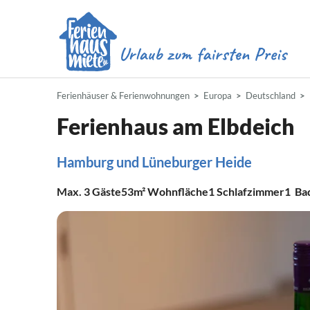
Ferienhäuser & Ferienwohnungen
Europa
Deutschland
Ferienhaus am Elbdeich
Hamburg und Lüneburger Heide
Max.
3
Gäste
53m²
Wohnfläche
1
Schlafzimmer
1
Ba