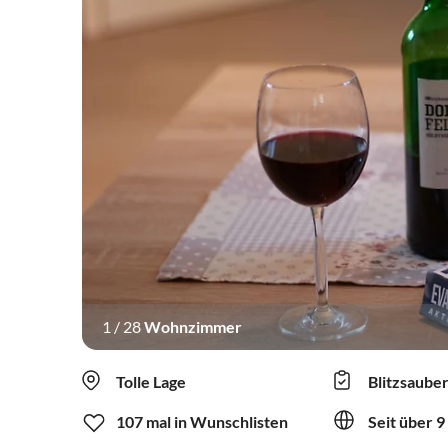
1
/
28
Wohnzimmer
Tolle Lage
Blitzsaube
107 mal in Wunschlisten
Seit über 9