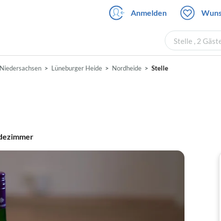
Anmelden
Wuns
Stelle , 2 Gäs
Niedersachsen
Lüneburger Heide
Nordheide
Stelle
dezimmer