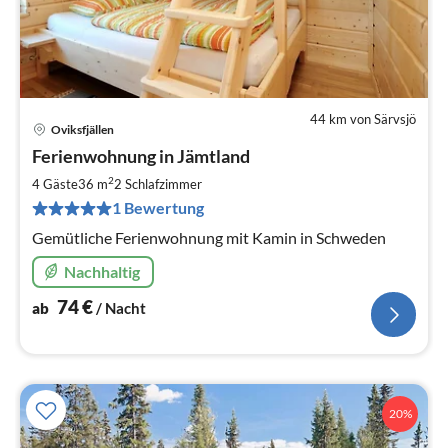
44 km von Särvsjö
Oviksfjällen
Pre
Ferienwohnung in Jämtland
ab
7
2
4 Gäste
36 m
2
Schlafzimmer
pr
1 Bewertung
Na
Gemütliche Ferienwohnung mit Kamin in Schweden
Nachhaltig
74
€
ab
/ Nacht
20%