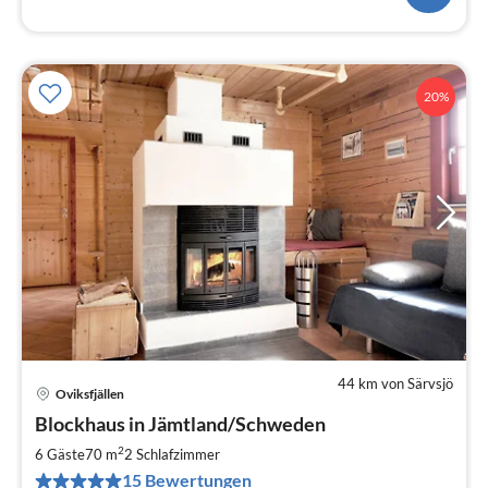
20%
44 km von Särvsjö
Oviksfjällen
Pre
Blockhaus in Jämtland/Schweden
ab
9
2
6 Gäste
70 m
2
Schlafzimmer
pr
15 Bewertungen