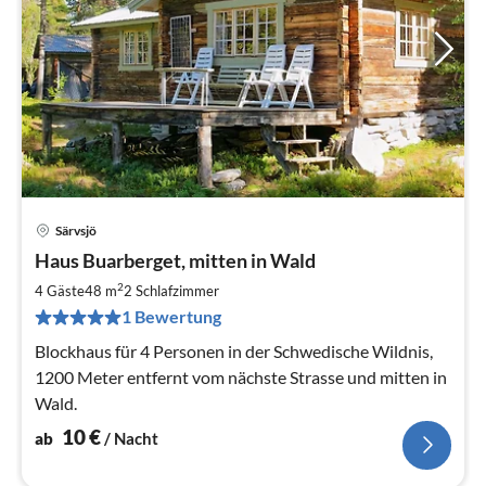
Särvsjö
Pre
Haus Buarberget, mitten in Wald
ab
1
2
4 Gäste
48 m
2
Schlafzimmer
pr
1 Bewertung
Na
Blockhaus für 4 Personen in der Schwedische Wildnis,
1200 Meter entfernt vom nächste Strasse und mitten in
Wald.
10
€
ab
/ Nacht