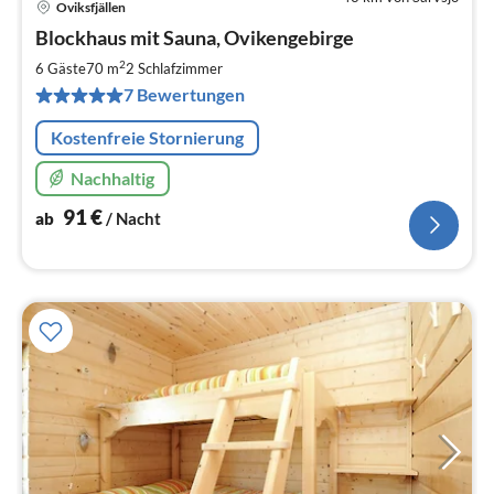
Oviksfjällen
Pre
Blockhaus mit Sauna, Ovikengebirge
ab
9
2
6 Gäste
70 m
2
Schlafzimmer
pr
7 Bewertungen
Na
Kostenfreie Stornierung
Nachhaltig
91
€
ab
/ Nacht