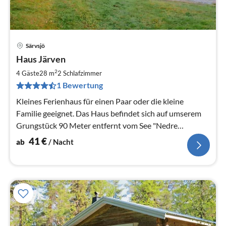
Särvsjö
Pre
Haus Järven
ab
4
2
4 Gäste
28 m
2
Schlafzimmer
pr
1 Bewertung
Na
Kleines Ferienhaus für einen Paar oder die kleine
Familie geeignet. Das Haus befindet sich auf umserem
Grungstück 90 Meter entfernt vom See "Nedre
Särvsjön".
41
€
ab
/ Nacht