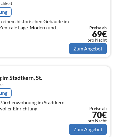
ichkeit
rung
in einem historischen Gebäude im
 Zentrale Lage. Modern und
Preise ab
69€
 Kleiner Innenhof mit Bank zum
pro Nacht
Zum Angebot
m Stadtkern, St.
er
rung
/Pärchenwohnung im Stadtkern
voller Einrichtung.
Preise ab
70€
pro Nacht
Zum Angebot