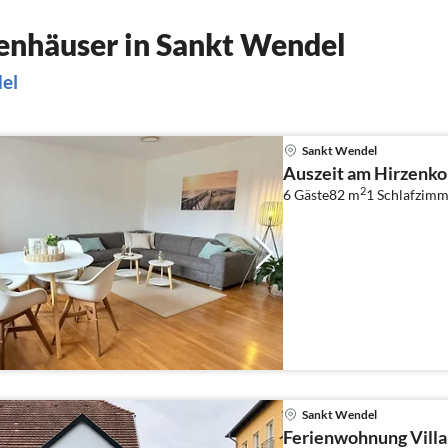
enhäuser in Sankt Wendel
del
Sankt Wendel
Auszeit am Hirzenko
2
6 Gäste
82 m
1
Schlafzimm
Sankt Wendel
Ferienwohnung Vill