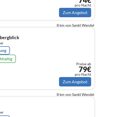
74€
pro Nacht
Zum Angebot
8 km von Sankt Wendel
bergblick
er
rung
hhaltig
Preise ab
79€
pro Nacht
Zum Angebot
8 km von Sankt Wendel
er