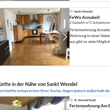
Sankt Wendel
FeWo Annabell
2
2 Gäste
65 m
1
Schlafzimm
Ferienwohnung Annabell Schöne ruhige Erdgesch
Wohnung in einer Neben
aus gibt es viele Möglic
nfte in der Nähe von Sankt Wendel
erkünfte entsprechen Ihrer Suche, liegen jedoch außerhalb des
St. Wendel Stadt
Ferienwohnung Am 
2