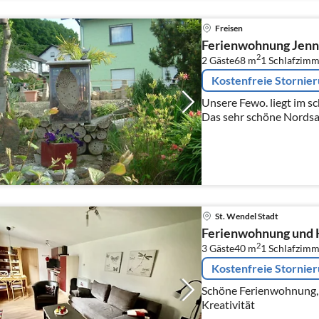
Freisen
Ferienwohnung Jen
2
2 Gäste
68 m
1
Schlafzimm
Kostenfreie Stornie
Unsere Fewo. liegt im 
Das sehr schöne Nordsa
leichten Hügeln,Wäldern
Stauseen.
St. Wendel Stadt
Ferienwohnung und 
2
3 Gäste
40 m
1
Schlafzimm
Kostenfreie Stornie
Schöne Ferienwohnung, 
Kreativität