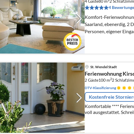
4 Gäste
80 m
2
Schlafzimm
4 Bewertung
Komfort-Ferienwohnung 
Saarland, ebenerdig, 2 
Personen, eigener Eing
St. Wendel Stadt
Ferienwohnung Kirsc
2
2 Gäste
100 m
2
Schlafzi
DTV-Klassifizierung
Kostenfreie Stornie
Komfortable **** Ferienwohn
voll ausgestattet. Schre
DU/WC, Bettwäsch