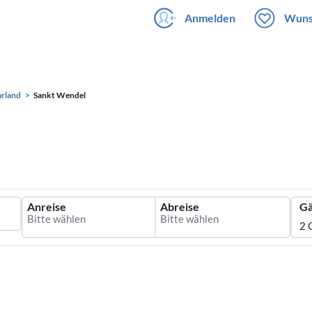
Anmelden
Wuns
arland
Sankt Wendel
Anreise
Abreise
Gä
2 