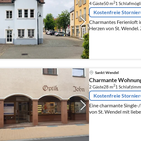
2
4 Gäste
50 m
1
Schlafmögl
Kostenfreie Stornie
Charmantes Ferienloft 
Herzen von St. Wendel.
gemütlich eingerichtet.
Verweilen.
Sankt Wendel
Charmante Wohnung i
2
2 Gäste
28 m
1
Schlafzimm
Kostenfreie Stornie
Eine charmante Single-
von St. Wendel mit liebe