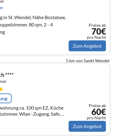
er
en
in St. Wendel, Nähe Bostalsee,
Doppelzimmer, 80 qm, 2 - 4
Preise ab
70€
ang
pro Nacht
Zum Angebot
5 km von Sankt Wendel
h ****
mmer
rung
Preise ab
ung ca. 100 qm EZ, Küche
60€
ibzimmer, Wlan -Zugang, Safe,
pro Nacht
e, Handtücher, Geschirrtücher
Zum Angebot