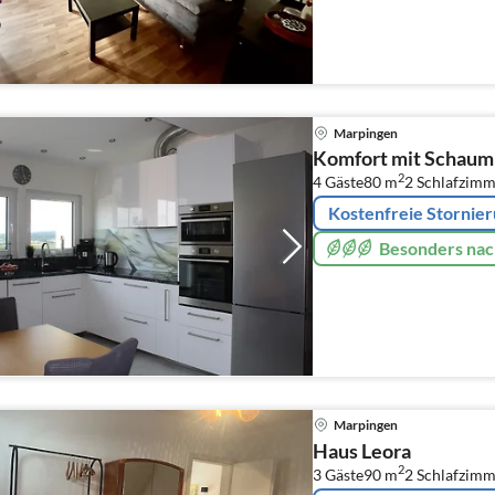
Marpingen
Komfort mit Schaum
2
4 Gäste
80 m
2
Schlafzimm
Kostenfreie Stornie
Besonders nac
Marpingen
Haus Leora
2
3 Gäste
90 m
2
Schlafzimm