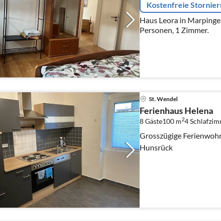
Kostenfreie Stornie
Haus Leora in Marpingen:
Personen, 1 Zimmer.
St. Wendel
Ferienhaus Helena
2
8 Gäste
100 m
4
Schlafzi
Grosszügige Ferienwohn
Hunsrück