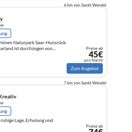
6 km von Sankt Wendel
ny
er
rung
schönen Naturpark Saar-Hunsrück.
arland ist durchzogen von
Preise ab
45€
 u. Feldern,sowie herrlichen
pro Nacht
Zum Angebot
7 km von Sankt Wendel
Kreativ
er
rung
ruhige Lage, Erholung und
Preise ab