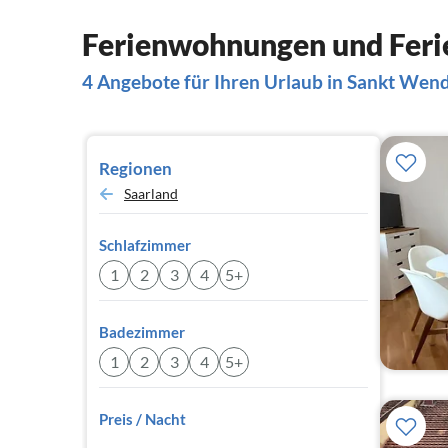
Ferienwohnungen und Feri
4 Angebote für Ihren Urlaub in Sankt Wen
Regionen
Saarland
Schlafzimmer
1
2
3
4
5+
Badezimmer
1
2
3
4
5+
Preis / Nacht