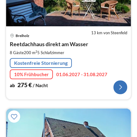
13 km von Steenfeld
Pre
Breiholz
ab
2
Reetdachhaus direkt am Wasser
pr
2
8 Gäste
200 m
5
Schlafzimmer
Na
Kostenfreie Stornierung
10% Frühbucher
01.06.2027 - 31.08.2027
275
€
ab
/ Nacht