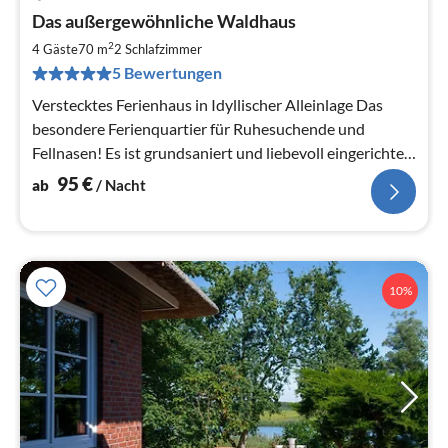
Pre
Das außergewöhnliche Waldhaus
ab
9
2
4 Gäste
70 m
2
Schlafzimmer
pr
5 Bewertungen
Na
Verstecktes Ferienhaus in Idyllischer Alleinlage Das
besondere Ferienquartier für Ruhesuchende und
Fellnasen! Es ist grundsaniert und liebevoll eingerichtet
2500qm eingez.Grundstück
95
€
ab
/ Nacht
10%