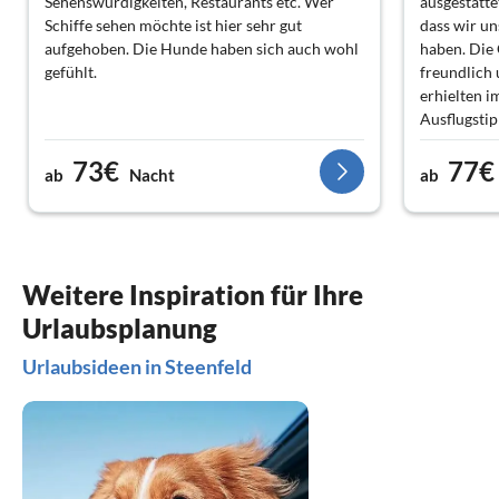
Sehenswürdigkeiten, Restaurants etc. Wer
ausgestatte
Schiffe sehen möchte ist hier sehr gut
dass wir u
aufgehoben. Die Hunde haben sich auch wohl
haben. Die
gefühlt.
freundlich 
erhielten 
Ausflugstip
Beschreibu
73€
77€
eindrucksv
ab
Nacht
ab
Erforschen 
der Haustür
und Ostsee
(Emil-Nold
Kirchen, St
Weitere Inspiration für Ihre
sind gut ma
Urlaubsplanung
vorbeifahre
Fernsehpr
Urlaubsideen in Steenfeld