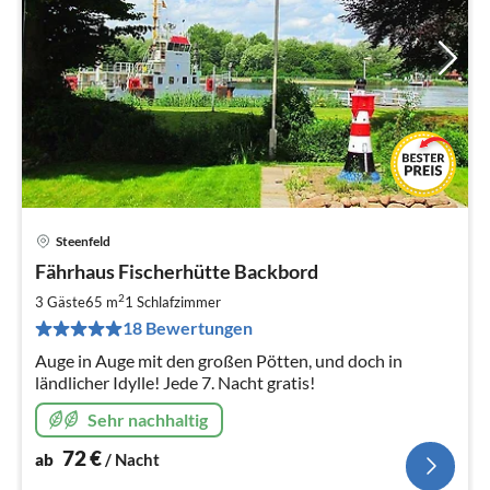
Steenfeld
Pre
Fährhaus Fischerhütte Backbord
ab
7
2
3 Gäste
65 m
1
Schlafzimmer
pr
18 Bewertungen
Na
Auge in Auge mit den großen Pötten, und doch in
ländlicher Idylle! Jede 7. Nacht gratis!
Sehr nachhaltig
72
€
ab
/ Nacht