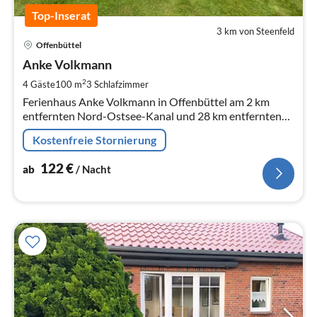
Top-Inserat
3 km von Steenfeld
Pre
Offenbüttel
ab
1
Anke Volkmann
pr
2
4 Gäste
100 m
3
Schlafzimmer
Na
Ferienhaus Anke Volkmann in Offenbüttel am 2 km
entfernten Nord-Ostsee-Kanal und 28 km entfernten
Nordsee, 100m² Wohnfläche, Platz für 4 Personen. Mit
Kostenfreie Stornierung
Wintergarten, Sauna und Ofen
122
€
ab
/ Nacht