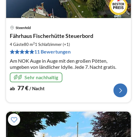
Steenfeld
Pre
Fährhaus Fischerhütte Steuerbord
ab
7
2
4 Gäste
80 m
1
Schlafzimmer (+1)
pr
11 Bewertungen
Na
Am NOK Auge in Auge mit den großen Pötten,
umgeben von ländlicher Idylle. Jede 7. Nacht gratis.
Sehr nachhaltig
77
€
ab
/ Nacht