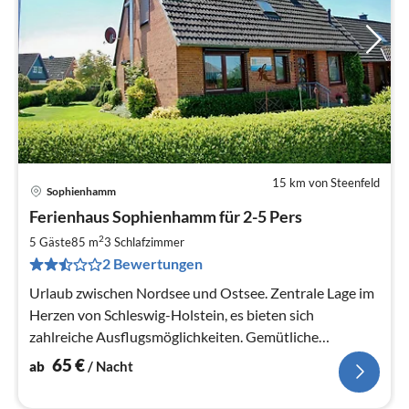
15 km von Steenfeld
Sophienhamm
Pre
Ferienhaus Sophienhamm für 2-5 Pers
ab
6
2
5 Gäste
85 m
3
Schlafzimmer
pr
2 Bewertungen
Na
Urlaub zwischen Nordsee und Ostsee. Zentrale Lage im
Herzen von Schleswig-Holstein, es bieten sich
zahlreiche Ausflugsmöglichkeiten. Gemütliche
Haushälfte mit Garten und Terrasse.
65
€
ab
/ Nacht