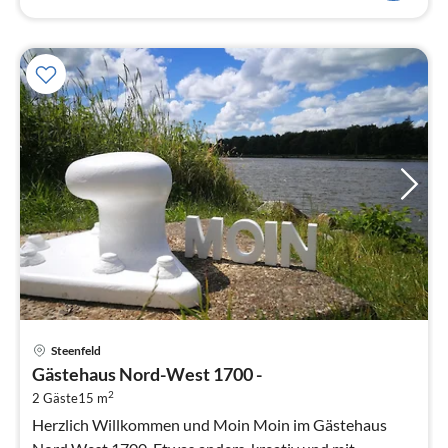
Pre
Steenfeld
ab
Gästehaus Nord-West 1700 -
8
2
2 Gäste
15 m
pr
Na
Herzlich Willkommen und Moin Moin im Gästehaus