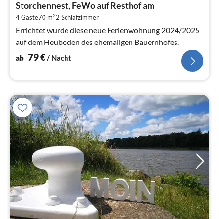
Storchennest, FeWo auf Resthof am
7
2
4 Gäste
70 m
2
Schlafzimmer
pr
Na
Errichtet wurde diese neue Ferienwohnung 2024/2025
auf dem Heuboden des ehemaligen Bauernhofes.
79
€
ab
/ Nacht