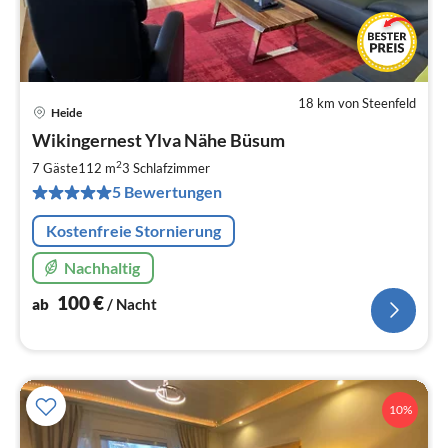
18 km von Steenfeld
Heide
Pre
Wikingernest Ylva Nähe Büsum
ab
1
2
7 Gäste
112 m
3
Schlafzimmer
pr
5 Bewertungen
Na
Kostenfreie Stornierung
Nachhaltig
100
€
ab
/ Nacht
10%