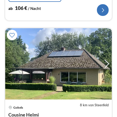
106
€
ab
/ Nacht
8 km von Steenfeld
Pre
Gokels
ab
1
Cousine Helmi