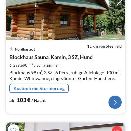
11 km von Steenfeld
Pre
Nordhastedt
ab
1
Blockhaus Sauna, Kamin, 3 SZ, Hund
pr
2
6 Gäste
98 m
3
Schlafzimmer
Na
Blockhaus 98 m², 3 SZ., 6 Pers., ruhige Alleinlage. 100 m²,
Kamin, Whirlwanne, eingezäunter Garten, Haustiere
WLAN
Kostenfreie Stornierung
103
€
ab
/ Nacht