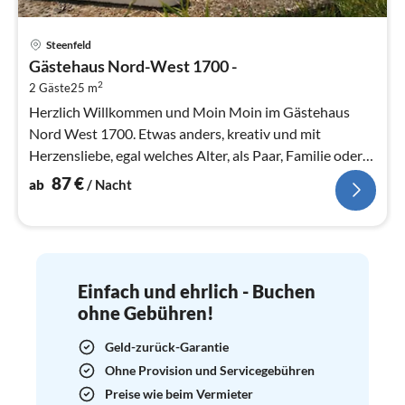
Pre
Steenfeld
ab
Gästehaus Nord-West 1700 -
8
2
2 Gäste
25 m
pr
Na
Herzlich Willkommen und Moin Moin im Gästehaus
Nord West 1700. Etwas anders, kreativ und mit
Herzensliebe, egal welches Alter, als Paar, Familie oder
Gruppe bieten wir euch die id...
87
€
ab
/ Nacht
Einfach und ehrlich - Buchen
ohne Gebühren!
Geld-zurück-Garantie
Ohne Provision und Servicegebühren
Preise wie beim Vermieter