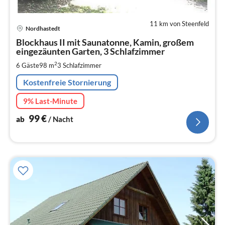
11 km von Steenfeld
Pre
Nordhastedt
ab
1
Blockhaus II mit Saunatonne, Kamin, großem
eingezäunten Garten, 3 Schlafzimmer
pr
Na
2
6 Gäste
98 m
3
Schlafzimmer
Kostenfreie Stornierung
9% Last-Minute
99
€
ab
/ Nacht