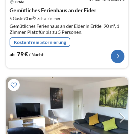
Erfde
ab
7
Gemütliches Ferienhaus an der Eider
pr
2
5 Gäste
90 m
2
Schlafzimmer
Na
Gemütliches Ferienhaus an der Eider in Erfde: 90 m², 1
Zimmer, Platz für bis zu 5 Personen.
Kostenfreie Stornierung
79
€
ab
/ Nacht