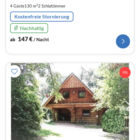
pr
2
4 Gäste
130 m
2
Schlafzimmer
Na
Kostenfreie Stornierung
Nachhaltig
147
€
ab
/ Nacht
9%