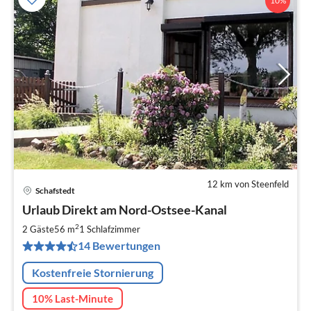
10%
12 km von Steenfeld
Schafstedt
Pre
Urlaub Direkt am Nord-Ostsee-Kanal
ab
7
2
2 Gäste
56 m
1
Schlafzimmer
pr
14 Bewertungen
Na
Kostenfreie Stornierung
10% Last-Minute