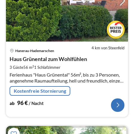
4 km von Steenfeld
Pre
Hanerau-Hademarschen
ab
9
Haus Grünental zum Wohlfühlen
pr
2
3 Gäste
56 m
1
Schlafzimmer
Na
Ferienhaus "Haus Grünental" 56m², bis zu 3 Personen,
angenehme Raumaufteilung, hell und freundlich, einzeln
gelegen, 200 m zum NOK Kanal, Blick auf Felder und
Kostenfreie Stornierung
Natur in der 1.Saison
96
€
ab
/ Nacht