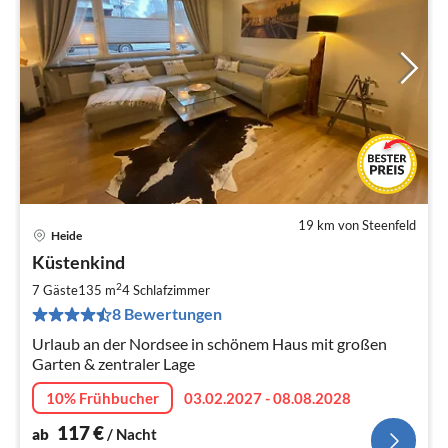
19 km von Steenfeld
Heide
Pre
Küstenkind
ab
1
2
7 Gäste
135 m
4
Schlafzimmer
pr
8 Bewertungen
Na
Urlaub an der Nordsee in schönem Haus mit großen
Garten & zentraler Lage
10% Frühbucher
03.02.2027 - 08.08.2028
117
€
ab
/ Nacht