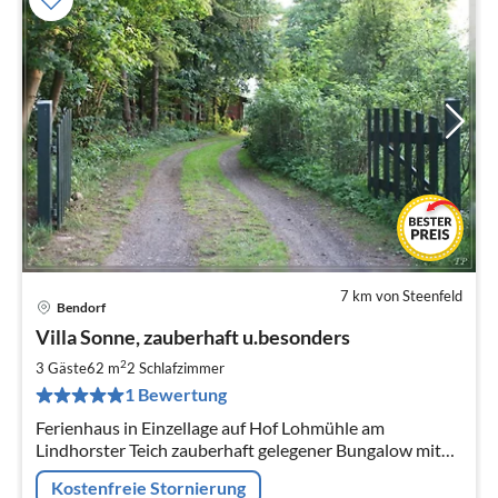
7 km von Steenfeld
Bendorf
Pre
Villa Sonne, zauberhaft u.besonders
ab
1
2
3 Gäste
62 m
2
Schlafzimmer
pr
1 Bewertung
Na
Ferienhaus in Einzellage auf Hof Lohmühle am
Lindhorster Teich zauberhaft gelegener Bungalow mit
Kaminofen und eigener Zufahrt Für Hunde ein
Kostenfreie Stornierung
Badetraum im Natursee