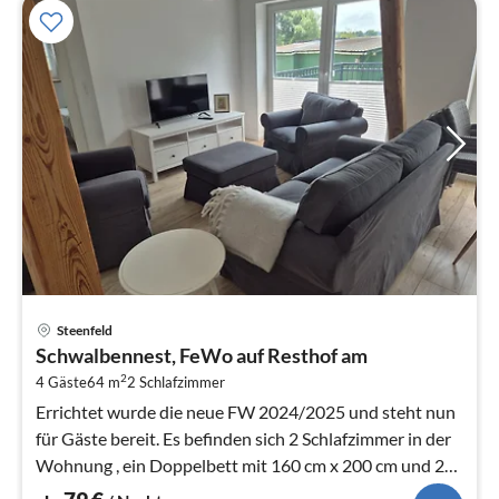
Pre
Steenfeld
ab
Schwalbennest, FeWo auf Resthof am
7
2
4 Gäste
64 m
2
Schlafzimmer
pr
Na
Errichtet wurde die neue FW 2024/2025 und steht nun
für Gäste bereit. Es befinden sich 2 Schlafzimmer in der
Wohnung , ein Doppelbett mit 160 cm x 200 cm und 2
Einzelbetten.