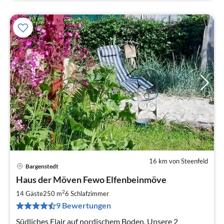
16 km von Steenfeld
Bargenstedt
Pre
Haus der Möven Fewo Elfenbeinmöve
ab
1
2
14 Gäste
250 m
6
Schlafzimmer
pr
9 Bewertungen
Na
Südliches Flair auf nordischem Boden. Unsere 2