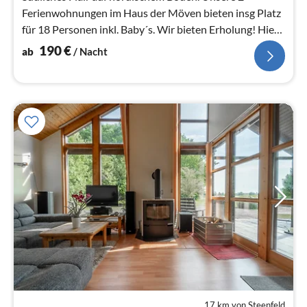
Ferienwohnungen im Haus der Möven bieten insg Platz
für 18 Personen inkl. Baby´s. Wir bieten Erholung! Hier
die Fewo Elfenbeinmöve.
190
€
ab
/ Nacht
17 km von Steenfeld
Pre