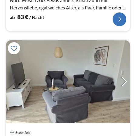
Nord West 1700. Etwas anders, kreativ und mit
Herzensliebe, egal welches Alter, als Paar, Familie oder
Gruppe bieten wir euch die id...
83
€
ab
/ Nacht
Pre
Steenfeld
ab