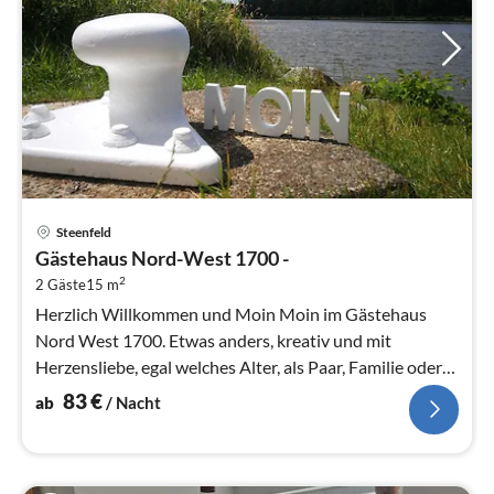
Pre
Steenfeld
ab
Gästehaus Nord-West 1700 -
8
2
2 Gäste
15 m
pr
Na
Herzlich Willkommen und Moin Moin im Gästehaus
Nord West 1700. Etwas anders, kreativ und mit
Herzensliebe, egal welches Alter, als Paar, Familie oder
Gruppe bieten wir euch die id...
83
€
ab
/ Nacht