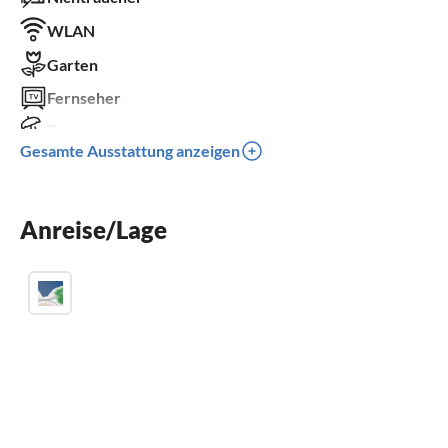
WLAN
Garten
Fernseher
Terrasse
Gesamte Ausstattung anzeigen
Spülmaschine
Waschmaschine
Anreise/Lage
Kamin