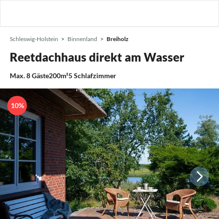
Schleswig-Holstein
Binnenland
Breiholz
Reetdachhaus direkt am Wasser
Max.
8
Gäste
200m²
5
Schlafzimmer
10%