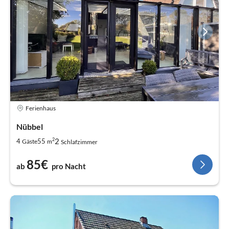
Ferienhaus
Nübbel
2
2
4
55
Gäste
m
Schlafzimmer
85€
ab
pro Nacht