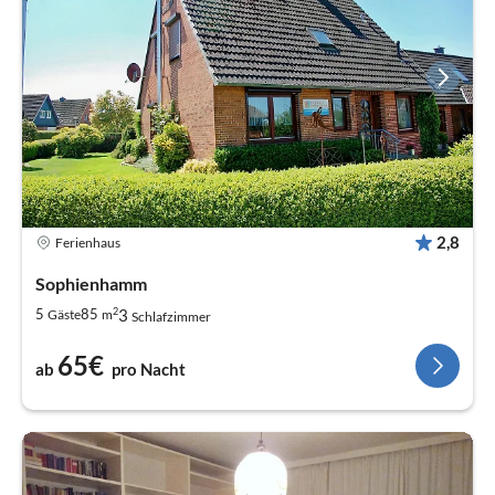
2,8
Ferienhaus
Sophienhamm
2
3
5
85
Gäste
m
Schlafzimmer
65€
ab
pro Nacht