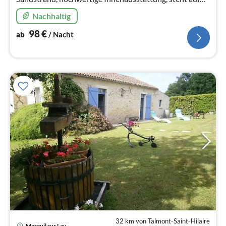
600 m² (Grundstück abgeschlossen), umgeben von
Nachhaltig
Pinienhaunen.
98
€
ab
/ Nacht
32 km von Talmont-Saint-Hilaire
Pre
Mareuil sur Lay