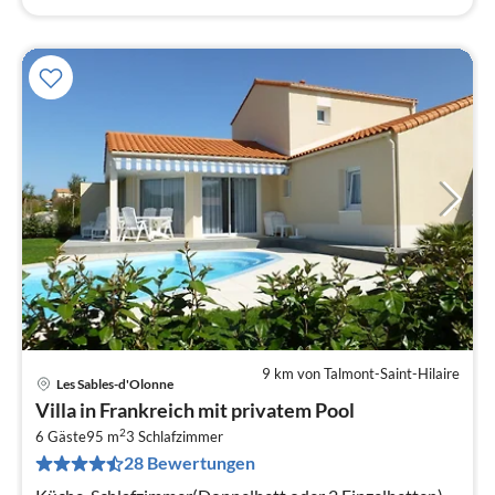
9 km von Talmont-Saint-Hilaire
Les Sables-d'Olonne
Pre
Villa in Frankreich mit privatem Pool
ab
2
5
6 Gäste
95 m
3
Schlafzimmer
28 Bewertungen
pr
Na