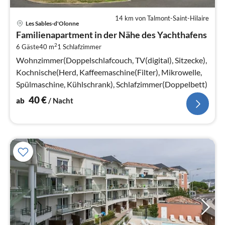
14 km von Talmont-Saint-Hilaire
Pre
Les Sables-d'Olonne
ab
Familienapartment in der Nähe des Yachthafens
4
2
6 Gäste
40 m
1
Schlafzimmer
pr
Na
Wohnzimmer(Doppelschlafcouch, TV(digital), Sitzecke),
Kochnische(Herd, Kaffeemaschine(Filter), Mikrowelle,
Spülmaschine, Kühlschrank), Schlafzimmer(Doppelbett)
40
€
ab
/ Nacht