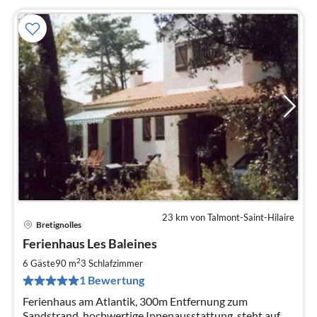
23 km von Talmont-Saint-Hilaire
Bretignolles
Pre
Ferienhaus Les Baleines
ab
9
2
6 Gäste
90 m
3
Schlafzimmer
pr
1 Bewertung
Na
Ferienhaus am Atlantik, 300m Entfernung zum
Sandstrand, hochwertige Innenausstattung, steht auf