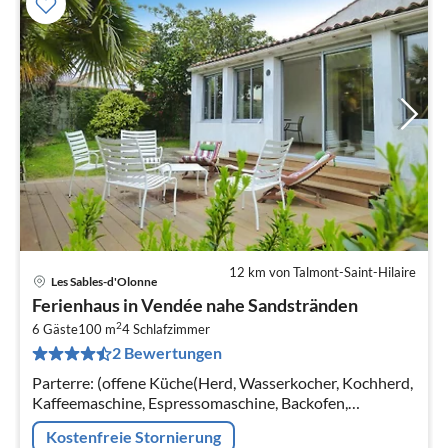
12 km von Talmont-Saint-Hilaire
Les Sables-d'Olonne
Pre
Ferienhaus in Vendée nahe Sandstränden
ab
2
1
6 Gäste
100 m
4
Schlafzimmer
2 Bewertungen
pr
Na
Parterre: (offene Küche(Herd, Wasserkocher, Kochherd,
Kaffeemaschine, Espressomaschine, Backofen,
Mikrowelle, Spülmaschine, Kühlschrank,
Kostenfreie Stornierung
Tiefkühlschrank), Wohn/Esszimmer(TV, Radio)