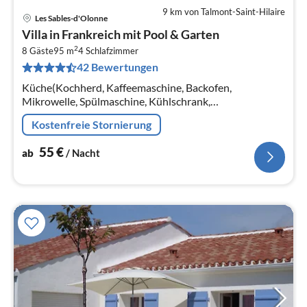
9 km von Talmont-Saint-Hilaire
Les Sables-d'Olonne
Pre
Villa in Frankreich mit Pool & Garten
ab
2
5
8 Gäste
95 m
4
Schlafzimmer
42 Bewertungen
pr
Na
Küche(Kochherd, Kaffeemaschine, Backofen,
Mikrowelle, Spülmaschine, Kühlschrank,
Tiefkühlschrank), Schlafzimmer(Doppelbett oder 2
Kostenfreie Stornierung
Einzelbetten)
55
€
ab
/ Nacht