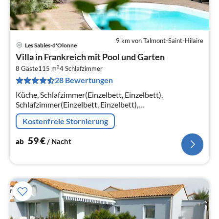
9 km von Talmont-Saint-Hilaire
Les Sables-d'Olonne
Pre
Villa in Frankreich mit Pool und Garten
ab
2
5
8 Gäste
115 m
4
Schlafzimmer
28 Bewertungen
pr
Na
Küche, Schlafzimmer(Einzelbett, Einzelbett),
Schlafzimmer(Einzelbett, Einzelbett),
Schlafzimmer(Einzelbett, Einzelbett),
Kostenfreie Stornierung
Schlafzimmer(Einzelbett, Einzelbett)
59
€
ab
/ Nacht