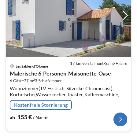
17 km von Talmont-Saint-Hilaire
Pre
Les Sables-d'Olonne
ab
Malerische 6-Personen-Maisonette-Oase
1
2
6 Gäste
77 m
3
Schlafzimmer
pr
Wohnzimmer(TV, Esstisch, Sitzecke, Chromecast),
Na
Kochnische(Wasserkocher, Toaster, Kaffeemaschine,
Espressomaschine, Spülmaschine, , ),
Kostenfreie Stornierung
Schlafzimmer(Doppelbett)
155
€
ab
/ Nacht