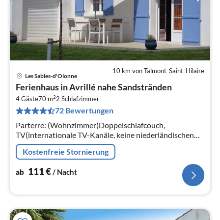
10 km von Talmont-Saint-Hilaire
Les Sables-d'Olonne
Pre
Ferienhaus in Avrillé nahe Sandstränden
ab
2
1
4 Gäste
70 m
2
Schlafzimmer
72 Bewertungen
pr
Na
Parterre: (Wohnzimmer(Doppelschlafcouch,
TV(internationale TV-Kanäle, keine niederländischen
Fernsehsender), Esstisch, DVD-Spieler),
Kostenfreie Stornierung
Küche(Kochherd(Induktion)
111
€
ab
/ Nacht