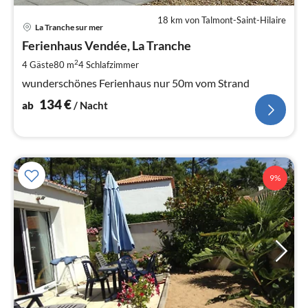
18 km von Talmont-Saint-Hilaire
Pre
La Tranche sur mer
ab
1
Ferienhaus Vendée, La Tranche
pr
2
4 Gäste
80 m
4
Schlafzimmer
Na
wunderschönes Ferienhaus nur 50m vom Strand
134
€
ab
/ Nacht
9%