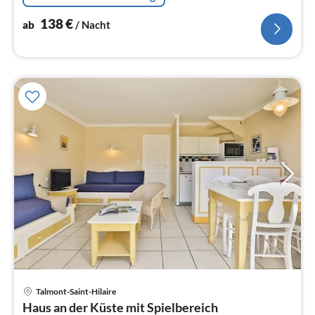
138
€
ab
/ Nacht
Pre
Talmont-Saint-Hilaire
ab
Haus an der Küste mit Spielbereich
1