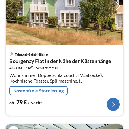
Pre
Talmont-Saint-Hilaire
ab
Bourgenay Flat in der Nähe der Küstenhänge
7
2
4 Gäste
32 m
1
Schlafzimmer
pr
Wohnzimmer(Doppelschlafcouch, TV, Sitzecke),
Na
Kochnische(Toaster, Spülmaschine, ),
Schlafzimmer(Doppelbett), Badezimmer(Badewanne,
Kostenfreie Stornierung
Waschbecken, Toilette)
79
€
ab
/ Nacht