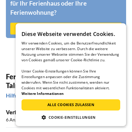
für Ihr Ferienhaus oder Ihre
Ferienwohnung?
Jetzt auf Ferienhausmiete.de vermieten
Diese Webseite verwendet Cookies.
Wir verwenden Cookies, um die Benutzerfreundlichkeit
unserer Website zu verbessern. Durch die weitere
Nutzung unserer Webseite stimmen Sie der Verwendung
von Cookies gemäß unserer Cookie-Richtlinie zu.
Unter Cookie-Einstellungen können Sie Ihre
Ferienhäuser & Ferienwohnungen in
Einstellungen anpassen oder die Zustimmung
widerrufen. Wenn Sie nicht zustimmen, werden nur
Talmont-Saint-Hilaire
Cookies mit wesentlichen Funktionalitäten aktiviert.
Weitere Informationen
Hilfreiche Informationen
ALLE COOKIES ZULASSEN
Verfügbare Ferienunterkünfte
COOKIE-EINSTELLUNGEN
6 Angebote