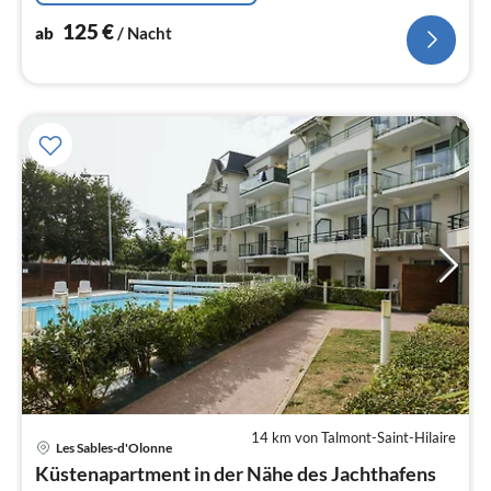
125
€
ab
/ Nacht
14 km von Talmont-Saint-Hilaire
Pre
Les Sables-d'Olonne
ab
Küstenapartment in der Nähe des Jachthafens
3