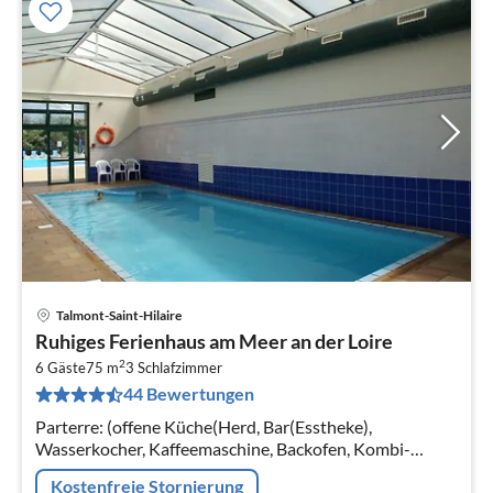
Talmont-Saint-Hilaire
Pre
Ruhiges Ferienhaus am Meer an der Loire
ab
2
1
6 Gäste
75 m
3
Schlafzimmer
44 Bewertungen
pr
Na
Parterre: (offene Küche(Herd, Bar(Esstheke),
Wasserkocher, Kaffeemaschine, Backofen, Kombi-
Mikrowelle, Spülmaschine, Kühl-/Gefrierkombination)
Kostenfreie Stornierung