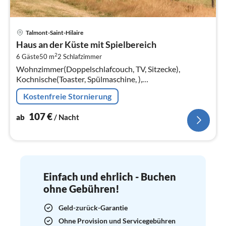
Pre
Talmont-Saint-Hilaire
ab
Haus an der Küste mit Spielbereich
1
2
6 Gäste
50 m
2
Schlafzimmer
pr
Wohnzimmer(Doppelschlafcouch, TV, Sitzecke),
Na
Kochnische(Toaster, Spülmaschine, ),
Schlafzimmer(Doppelbett), Schlafzimmer(Einzelbett,
Kostenfreie Stornierung
Einzelbett)
107
€
ab
/ Nacht
Einfach und ehrlich - Buchen
ohne Gebühren!
Geld-zurück-Garantie
Ohne Provision und Servicegebühren