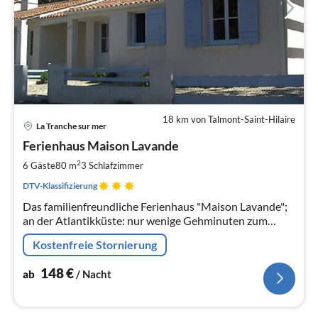
18 km von Talmont-Saint-Hilaire
Pre
La Tranche sur mer
ab
1
Ferienhaus Maison Lavande
pr
2
6 Gäste
80 m
3
Schlafzimmer
Na
DTV-Klassifizierung
Das familienfreundliche Ferienhaus "Maison Lavande";
an der Atlantikküste: nur wenige Gehminuten zum
Sandstrand, direkt neben einem malerischen
Kostenfreie Stornierung
Leuchtturm gelegen.
148
€
ab
/ Nacht