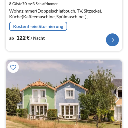
2
8 Gäste
70 m
3
Schlafzimmer
pr
Wohnzimmer(Doppelschlafcouch, TV, Sitzecke),
Na
Küche(Kaffeemaschine, Spülmaschine, ),
Kochnische(Toaster, Spülmaschine, ),
Kostenfreie Stornierung
Schlafzimmer(Doppelbett)
122
€
ab
/ Nacht