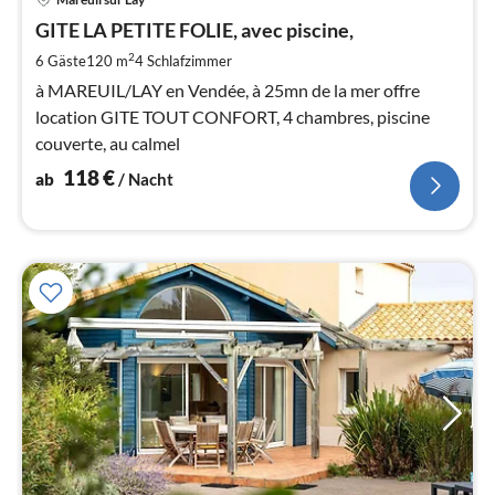
ab
1
GITE LA PETITE FOLIE, avec piscine,
pr
2
6 Gäste
120 m
4
Schlafzimmer
Na
à MAREUIL/LAY en Vendée, à 25mn de la mer offre
location GITE TOUT CONFORT, 4 chambres, piscine
couverte, au calmel
118
€
ab
/ Nacht