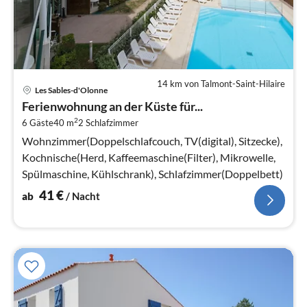
14 km von Talmont-Saint-Hilaire
Pre
Les Sables-d'Olonne
ab
Ferienwohnung an der Küste für...
4
2
6 Gäste
40 m
2
Schlafzimmer
pr
Na
Wohnzimmer(Doppelschlafcouch, TV(digital), Sitzecke),
Kochnische(Herd, Kaffeemaschine(Filter), Mikrowelle,
Spülmaschine, Kühlschrank), Schlafzimmer(Doppelbett)
41
€
ab
/ Nacht