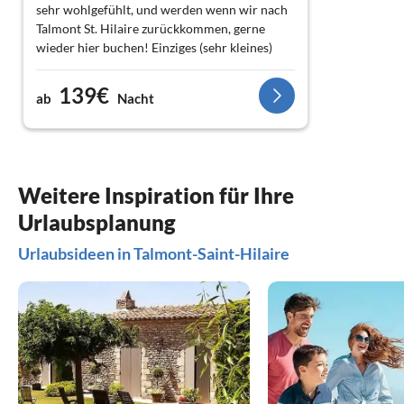
sehr wohlgefühlt, und werden wenn wir nach
Talmont St. Hilaire zurückkommen, gerne
wieder hier buchen! Einziges (sehr kleines)
Manko das Haus ist etwas hellhörig - wenn die
Kinder schlafen, geht man als Erwachsener
139€
ab
Nacht
am besten in den schönen großen Garten und
setzt sich unter den Maulbaarbaum zum
Weintrinken, unterhalten etc -)
Weitere Inspiration für Ihre
Urlaubsplanung
Urlaubsideen in Talmont-Saint-Hilaire