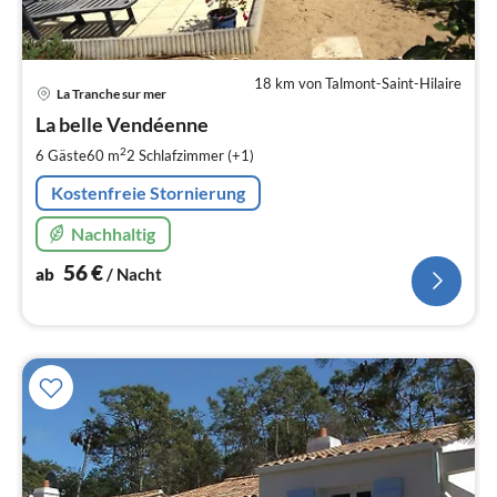
18 km von Talmont-Saint-Hilaire
Pre
La Tranche sur mer
ab
5
La belle Vendéenne
pr
2
6 Gäste
60 m
2
Schlafzimmer (+1)
Na
Kostenfreie Stornierung
Nachhaltig
56
€
ab
/ Nacht