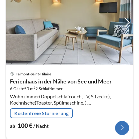
Pre
Talmont-Saint-Hilaire
ab
Ferienhaus in der Nähe von See und Meer
1
2
6 Gäste
50 m
2
Schlafzimmer
pr
Wohnzimmer(Doppelschlafcouch, TV, Sitzecke),
Na
Kochnische(Toaster, Spülmaschine, ),
Schlafzimmer(Doppelbett), Schlafzimmer(Einzelbett,
Kostenfreie Stornierung
Einzelbett)
100
€
ab
/ Nacht