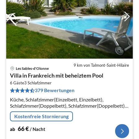
9 km von Talmont-Saint-Hilaire
Les Sables-d'Olonne
Pre
Villa in Frankreich mit beheiztem Pool
ab
6
6 Gäste
3
Schlafzimmer
379 Bewertungen
pr
Na
Küche, Schlafzimmer(Einzelbett, Einzelbett),
Schlafzimmer(Doppelbett), Schlafzimmer(Doppelbett),
Badezimmer, Toilette, Internet, Spülmaschine, Dusche,
Kostenfreie Stornierung
Terrasse, Terrasse, Parkplatz
66
€
ab
/ Nacht