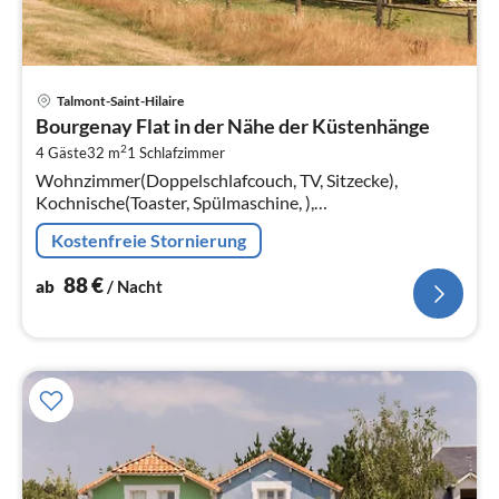
Pre
Talmont-Saint-Hilaire
ab
Bourgenay Flat in der Nähe der Küstenhänge
8
2
4 Gäste
32 m
1
Schlafzimmer
pr
Wohnzimmer(Doppelschlafcouch, TV, Sitzecke),
Na
Kochnische(Toaster, Spülmaschine, ),
Schlafzimmer(Doppelbett), Badezimmer(Badewanne,
Kostenfreie Stornierung
Waschbecken, Toilette)
88
€
ab
/ Nacht