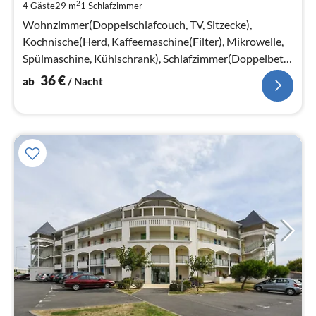
2
4 Gäste
29 m
1
Schlafzimmer
pr
Na
Wohnzimmer(Doppelschlafcouch, TV, Sitzecke),
Kochnische(Herd, Kaffeemaschine(Filter), Mikrowelle,
Spülmaschine, Kühlschrank), Schlafzimmer(Doppelbett),
Badezimmer(Badewanne)
36
€
ab
/ Nacht