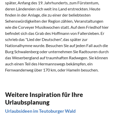
später, Anfang des 19. Jahrhunderts, zum Fürstentum,
deren Ländereien sich weit ins Land erstreckten. Heute
finden in der Anlage, die zu einer der beliebtesten
Sehenswürdigkeiten der Region zählen, Veranstaltungen
wie die Corveyer Musikwochen statt. Auf dem Friedhof hier
befindet sich das Grab des Hoffmann von Fallersleben. Er
schrieb das "Lied der Deutschen", das später zur
Nationalhymne wurde. Besuchen Sie auf jeden Fall auch die
Burg Schwalenberg oder unternehmen Sie Radtouren durch
das Weserbergland auf traumhaften Radwegen. Sie können
auch einen Teil des Hermannswegs bekämpfen, ein
Fernwanderweg über 170 km, oder Hameln besuchen.
Was sollte man im Teutoburger Wald erlebt
Was kann man im Teutoburger Wald mit
Was hat die regionale Küche von
Welche kulturellen Highlights gibt es im
Was sind beliebte Anreisewege nach
haben?
Kindern machen?
Teutoburger Wald zu bieten?
Teutoburger Wald?
Teutoburger Wald?
Urlaub für die Gesundheit
Mit der Familie und Hund durch Wälder und über
Man is dat lecka: Westfälisches (Abend-)Mahl von
Sakrale Kunst und High Technology
Urlaub im Teutoburger Wald
Weitere Inspiration für Ihre
Berge
fein bis herzhaft
Urlaubsplanung
Die Heilbäder in
Sakrale Kunst zeigt das Erzbischöfliche Diözesanmuseum in
Der Teutoburger Wald liegt zum Großteil in
Deutschland
feiern in den letzten Jahren
Nordrhein-
ein wahres Comeback. Mit sieben Heilbädern ist der
Die Gegend rund um den Teutoburger Wald eignet sich
Um das Jahr 1500 schuf ein heute unbekannter Künstler
Paderborn. Das Haus wurde von dem Kölner Architekten
Westfalen
in Ostwestfalen-Lippe. Der bequemste Weg zu
Urlaubsideen im Teutoburger Wald