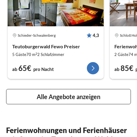
4,3
Schieder-Schwalenberg
Schloß Ho
Teutoburgerwald Fewo Preiser
Ferienwoh
2
5 Gäste
70 m
2
Schlafzimmer
2 Gäste
74 
65€
85€
ab
pro Nacht
ab
Alle Angebote anzeigen
Ferienwohnungen und Ferienhäuser