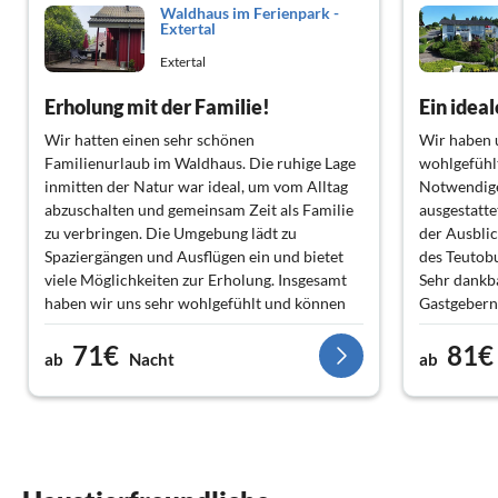
Waldhaus im Ferienpark -
Extertal
Extertal
Erholung mit der Familie!
Ein idea
Wir hatten einen sehr schönen
Wir haben 
Familienurlaub im Waldhaus. Die ruhige Lage
wohlgefühl
inmitten der Natur war ideal, um vom Alltag
Notwendige
abzuschalten und gemeinsam Zeit als Familie
ausgestatt
zu verbringen. Die Umgebung lädt zu
der Ausblic
Spaziergängen und Ausflügen ein und bietet
des Teutob
viele Möglichkeiten zur Erholung. Insgesamt
Sehr dankba
haben wir uns sehr wohlgefühlt und können
Gastgebern
das Waldhaus im Extertal Familien und allen,
Bushalteste
71€
81€
die Ruhe und Natur suchen, gerne
anschließe
ab
Nacht
ab
weiterempfehlen.
nächstgele
Als "Erstur
Nutzung der
und Bahn) 
Ausflugszie
Einschränk