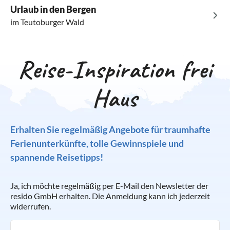
Wanderwegen grenzendes Gebiet. Das eindrucksvolle
Auswahl an regionalen Produkten. Das liebste Getränk zum
Über die Weser und den Mittellandkanal gelangen Sie zum
Urlaub in den Bergen
Natur- und Kulturdenkmal Externsteine gehört zu den
Essen ist dem Westfalen ein "lecker Pils". In der gesamten
Wasserstraßenkreuz in Minden. Buchen Sie jetzt eine
im Teutoburger Wald
bekanntesten und beliebtesten Ausflugszielen im
Region gibt es zahlreiche Brauereien.
gemütliche Ferienunterkunft oder eine Ferienwohnung mit
Teutoburger Wald. Perfekt für Ausflüge mit der Familie!
Sauna, Garten und Balkon und unternehmen Sie Ausflüge
zu sehenswerten Attraktionen. Ihre erholsamen Ferien
Reise-Inspiration frei
können starten!
Haus
Erhalten Sie regelmäßig Angebote für traumhafte
Ferienunterkünfte, tolle Gewinnspiele und
spannende Reisetipps!
Ja, ich möchte regelmäßig per E-Mail den Newsletter der
resido GmbH erhalten. Die Anmeldung kann ich jederzeit
widerrufen.