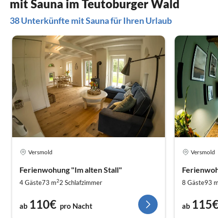
mit Sauna im Teutoburger Wald
38 Unterkünfte mit Sauna für Ihren Urlaub
Versmold
Versmold
Ferienwohung "Im alten Stall"
Ferienwoh
2
4 Gäste
73 m
2
Schlafzimmer
8 Gäste
93 
110€
115
ab
pro Nacht
ab