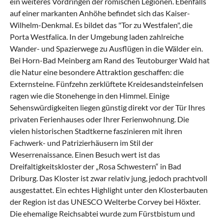
ein weiteres Vordringen der römischen Legionen. Ebenfalls
auf einer markanten Anhöhe befindet sich das Kaiser-
Wilhelm-Denkmal. Es bildet das "Tor zu Westfalen", die
Porta Westfalica. In der Umgebung laden zahlreiche
Wander- und Spazierwege zu Ausflügen in die Wälder ein.
Bei Horn-Bad Meinberg am Rand des Teutoburger Wald hat
die Natur eine besondere Attraktion geschaffen: die
Externsteine. Fünfzehn zerklüftete Kreidesandsteinfelsen
ragen wie die Stonehenge in den Himmel. Einige
Sehenswürdigkeiten liegen günstig direkt vor der Tür Ihres
privaten Ferienhauses oder Ihrer Ferienwohnung. Die
vielen historischen Stadtkerne faszinieren mit ihren
Fachwerk- und Patrizierhäusern im Stil der
Weserrenaissance. Einen Besuch wert ist das
Dreifaltigkeitskloster der „Rosa Schwestern“ in Bad
Driburg. Das Kloster ist zwar relativ jung, jedoch prachtvoll
ausgestattet. Ein echtes Highlight unter den Klosterbauten
der Region ist das UNESCO Welterbe Corvey bei Höxter.
Die ehemalige Reichsabtei wurde zum Fürstbistum und