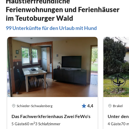
Haustierfreundliche
Streckennet
Ferienwohnungen und Ferienhäuser
Wir kommen
im Teutoburger Wald
99 Unterkünfte für den Urlaub mit Hund
4,4
Schieder-Schwalenberg
Brakel
Das Fachwerkferienhaus Zwei FeWo's
Unter den
2
5 Gäste
60 m
3
Schlafzimmer
4 Gäste
70 