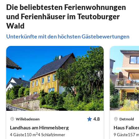
Die beliebtesten Ferienwohnungen
und Ferienhäuser im Teutoburger
Wald
Unterkünfte mit den höchsten Gästebewertungen
4.8
Willebadessen
Detmold
Landhaus am Himmelsberg
Haus Falke
2
4 Gäste
110 m
4
Schlafzimmer
9 Gäste
157 