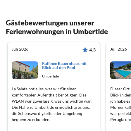
Gästebewertungen unserer
Ferienwohnungen in Umbertide
Juli 2026
Juli 2026
4.3
Raffinée Bauernhaus mit
Blick auf den Pool
Umbertide
La Salata bot alles, was wir für einen
Dieser Ort 
komfortablen Aufenthalt benötigten. Das
Blick in d
WLAN war zuverlässig, was uns wichtig war.
ich habe es
Die Nähe zu Umbertide ermöglichte es uns,
Morgenkaff
die Sehenswürdigkeiten der Umgebung
war perfekt
bequem zu erkunden.
Perugia und