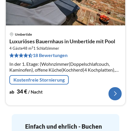
Umbertide
Pre
Luxuriöses Bauernhaus in Umbertide mit Pool
ab
2
3
4 Gäste
48 m
1
Schlafzimmer
18 Bewertungen
pr
Na
In der 1. Etage: (Wohnzimmer(Doppelschlafcouch,
Kaminofen), offene Küche(Kochherd(4 Kochplatten),
Kaffeemaschine(Espresso), Mikrowelle,
Kostenfreie Stornierung
Kühl-/Gefrierkombination)
34
€
ab
/ Nacht
Einfach und ehrlich - Buchen