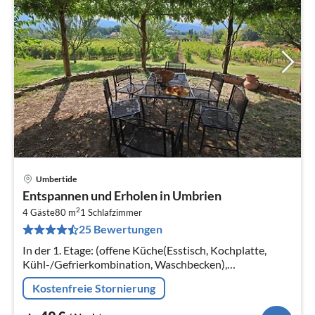
Umbertide
Pre
Entspannen und Erholen in Umbrien
ab
2
4
4 Gäste
80 m
1
Schlafzimmer
25 Bewertungen
pr
Na
In der 1. Etage: (offene Küche(Esstisch, Kochplatte,
Kühl-/Gefrierkombination, Waschbecken),
Wohn-/Schlafzimmer(Schlafcouch 1 Pers., Doppelbett),
Kostenfreie Stornierung
Schlafzimmer(Etagenbett)