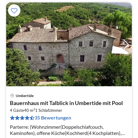
Umbertide
Pre
Bauernhaus mit Talblick in Umbertide mit Pool
ab
2
3
4 Gäste
40 m
1
Schlafzimmer
35 Bewertungen
pr
Na
Parterre: (Wohnzimmer(Doppelschlafcouch,
Kaminofen), offene Küche(Kochherd(4 Kochplatten),