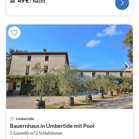
49
€
ab
/ Nacht
Umbertide
Pre
Bauernhaus in Umbertide mit Pool
ab
2
4
5 Gäste
80 m
2
Schlafzimmer