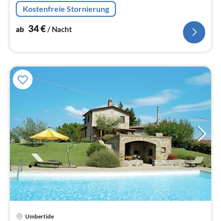
Kaffeemaschine(Espresso), Mikrowelle,
Kostenfreie Stornierung
Kühl-/Gefrierkombination), Schlafzimmer(Doppelbett)
34
€
ab
/ Nacht
Umbertide