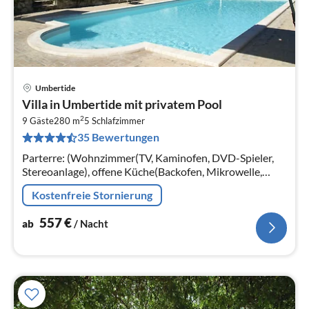
Umbertide
Pre
Villa in Umbertide mit privatem Pool
ab
2
5
9 Gäste
280 m
5
Schlafzimmer
35 Bewertungen
pr
Na
Parterre: (Wohnzimmer(TV, Kaminofen, DVD-Spieler,
Stereoanlage), offene Küche(Backofen, Mikrowelle,
Spülmaschine, Kühl-/Gefrierkombination),
Kostenfreie Stornierung
Schlafzimmer(2x Einzelbett)
557
€
ab
/ Nacht