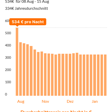
534€
für 08 Aug - 15 Aug
334€ Jahresdurchschnitt
600
500
400
300
200
100
0
Aug
Nov
Dez
Jan