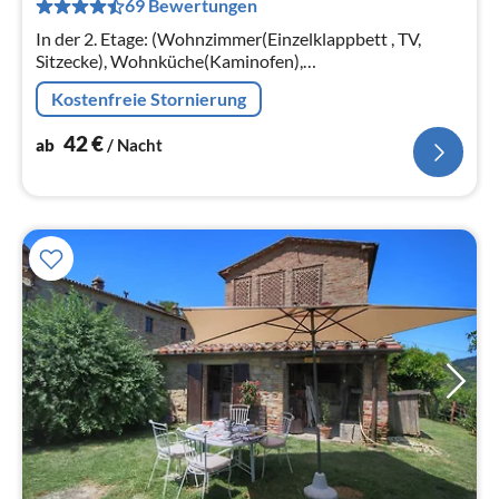
69 Bewertungen
pr
Na
In der 2. Etage: (Wohnzimmer(Einzelklappbett , TV,
Sitzecke), Wohnküche(Kaminofen),
Schlafzimmer(Doppelbett), Schlafzimmer(2x Einzelbett),
Kostenfreie Stornierung
Badezimmer(Dusche))
42
€
ab
/ Nacht