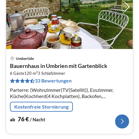
Umbertide
Pre
Bauernhaus in Umbrien mit Gartenblick
ab
2
7
6 Gäste
120 m
3
Schlafzimmer
33 Bewertungen
pr
Na
Parterre: (Wohnzimmer(TV(Satellit)), Esszimmer,
Küche(Kochherd(4 Kochplatten), Backofen,
Spülmaschine, Kühl-/Gefrierkombination),
Kostenfreie Stornierung
Schlafzimmer(2x Einzelbett)) In der 1.
76
€
ab
/ Nacht