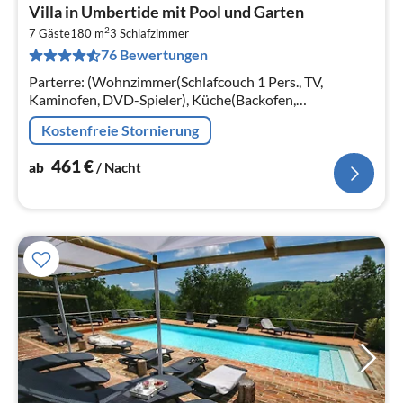
Pre
Villa in Umbertide mit Pool und Garten
ab
2
4
7 Gäste
180 m
3
Schlafzimmer
76 Bewertungen
pr
Na
Parterre: (Wohnzimmer(Schlafcouch 1 Pers., TV,
Kaminofen, DVD-Spieler), Küche(Backofen,
Spülmaschine, Kühl-/Gefrierkombination),
Kostenfreie Stornierung
Badezimmer(Dusche, Toilette)
461
€
ab
/ Nacht