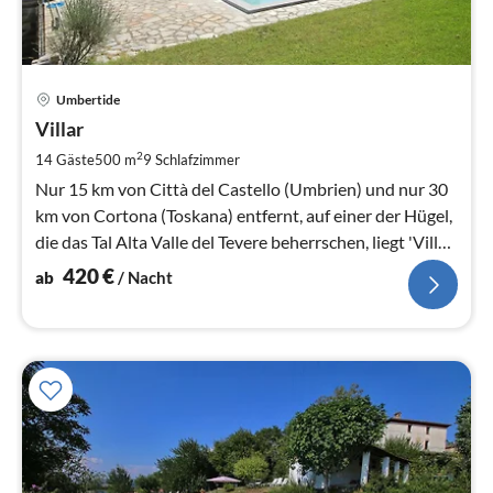
Pre
Umbertide
ab
4
Villar
pr
2
14 Gäste
500 m
9
Schlafzimmer
Na
Nur 15 km von Città del Castello (Umbrien) und nur 30
km von Cortona (Toskana) entfernt, auf einer der Hügel,
die das Tal Alta Valle del Tevere beherrschen, liegt 'Villa
Villar'.
420
€
ab
/ Nacht