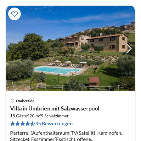
Umbertide
Pre
Villa in Umbrien mit Salzwasserpool
ab
2
1
18 Gäste
520 m
9
Schlafzimmer
35 Bewertungen
pr
Na
Parterre: (Aufenthaltsraum(TV(Satellit), Kaminofen,
Sitzecke), Esszimmer(Esstisch), offene