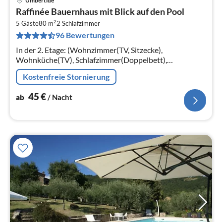
Umbertide
Pre
Raffinée Bauernhaus mit Blick auf den Pool
ab
2
4
5 Gäste
80 m
2
Schlafzimmer
96 Bewertungen
pr
Na
In der 2. Etage: (Wohnzimmer(TV, Sitzecke),
Wohnküche(TV), Schlafzimmer(Doppelbett),
Schlafzimmer(Einzelbett, Doppelbett),
Kostenfreie Stornierung
Badezimmer(Dusche))
45
€
ab
/ Nacht