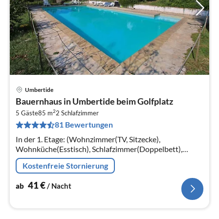
Umbertide
Pre
Bauernhaus in Umbertide beim Golfplatz
ab
2
4
5 Gäste
85 m
2
Schlafzimmer
81 Bewertungen
pr
Na
In der 1. Etage: (Wohnzimmer(TV, Sitzecke),
Wohnküche(Esstisch), Schlafzimmer(Doppelbett),
Schlafzimmer(Einzelbett, Einzelbett, Einzelklappbett ),
Kostenfreie Stornierung
Badezimmer(Dusche))
41
€
ab
/ Nacht