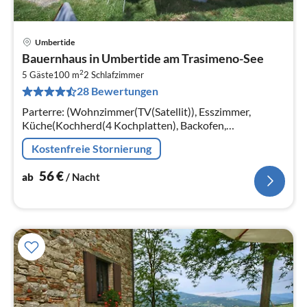
Umbertide
Pre
Bauernhaus in Umbertide am Trasimeno-See
ab
2
5
5 Gäste
100 m
2
Schlafzimmer
28 Bewertungen
pr
Na
Parterre: (Wohnzimmer(TV(Satellit)), Esszimmer,
Küche(Kochherd(4 Kochplatten), Backofen,
Spülmaschine, Kühl-/Gefrierkombination)) In der 1.
Kostenfreie Stornierung
Etage: (Schlafzimmer(3x Einzelbett)
56
€
ab
/ Nacht