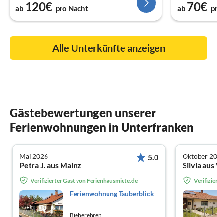
120€
70€
ab
pro Nacht
ab
p
Alle Unterkünfte anzeigen
Gästebewertungen unserer
Ferienwohnungen in Unterfranken
Mai 2026
Oktober 2
5.0
Petra J. aus Mainz
Silvia au
Verifizierter Gast von Ferienhausmiete.de
Verifizi
Ferienwohnung Tauberblick
Bieberehren