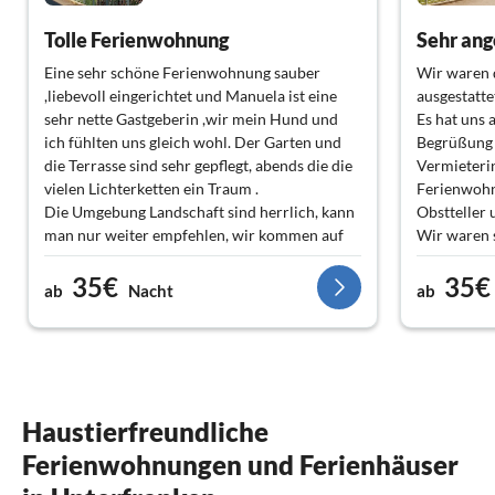
Tolle Ferienwohnung
Sehr an
Eine sehr schöne Ferienwohnung sauber
Wir waren d
,liebevoll eingerichtet und Manuela ist eine
ausgestatt
sehr nette Gastgeberin ,wir mein Hund und
Es hat uns 
ich fühlten uns gleich wohl. Der Garten und
Begrüßung b
die Terrasse sind sehr gepflegt, abends die die
Vermieterin
vielen Lichterketten ein Traum .
Ferienwohn
Die Umgebung Landschaft sind herrlich, kann
Obstteller
man nur weiter empfehlen, wir kommen auf
Wir waren s
jeden Fall wieder .
nächstes Ja
35€
35€
Leistung is
ab
Nacht
ab
Die Lage de
Wir können
weiterempf
Liebe Manu
viel Glück 
Gäste.
Haustierfreundliche
Ferienwohnungen und Ferienhäuser