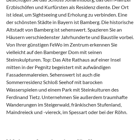
Erzbischöfen und Kurfürsten als Residenz diente. Der Ort
ist ideal, um Sightseeing und Erholung zu verbinden. Eine
der schönsten Städte in Bayern ist Bamberg. Die historische
Altstadt von Bamberg ist sehenswert. Spazieren Sie an
Häusern verschiedenster Jahrhunderte und Baustile vorbei.
Von Ihrer günstigen FeWo im Zentrum erkennen Sie
vielleicht auf den Bamberger Dom mit seinen
Steinskulpturen. Top: Das Alte Rathaus auf einer Insel
mitten in der Pegnitz begeistert mit aufwändigen
Fassadenmalereien. Sehenswert ist auch die
Sommerresidenz Schloß Seehof mit barocken
Wasserspielen und einem Park mit Steinkulturen des
Ferdinand Tietz. Unternehmen Sie außerdem traumhafte
Wanderungen im Steigerwald, fränkischen Stufenland,
Maindreieck und -viereck, im Spessart oder bei der Röhn.
Was sollte man in Unterfranken erlebt
Was kann man in Unterfranken mit Kindern
Was hat die regionale Küche von
Welche kulturellen Highlights gibt es in
Was sind beliebte Anreisewege nach
haben?
machen?
Unterfranken zu bieten?
Unterfranken?
Unterfranken?
Pompejanum
Bayern, Unterfranken, Franken in der eigenen
Regionale Küche in Unterfranken
Rhön bis zu den Haßbergen – Facettenreiche
Urlaub auf fränkisch