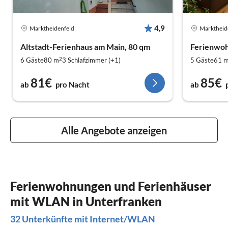
4,9
Marktheidenfeld
Marktheid
Altstadt-Ferienhaus am Main, 80 qm
Ferienwoh
2
6 Gäste
80 m
3
Schlafzimmer (+1)
5 Gäste
61 
81€
85€
ab
pro Nacht
ab
Alle Angebote anzeigen
Ferienwohnungen und Ferienhäuser
mit WLAN in Unterfranken
32 Unterkünfte mit Internet/WLAN