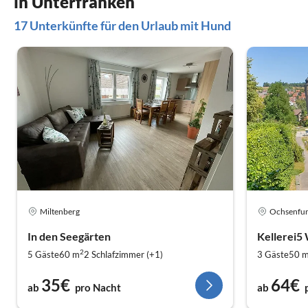
in Unterfranken
17 Unterkünfte für den Urlaub mit Hund
Miltenberg
Ochsenfur
In den Seegärten
Kellerei5
2
5 Gäste
60 m
2
Schlafzimmer (+1)
3 Gäste
50 
35€
64€
ab
pro Nacht
ab