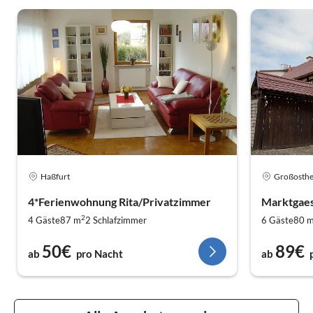
Haßfurt
Großosth
4*Ferienwohnung Rita/Privatzimmer
Marktgae
2
4 Gäste
87 m
2
Schlafzimmer
6 Gäste
80 
50€
89€
ab
pro Nacht
ab