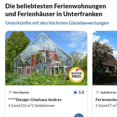
Die beliebtesten Ferienwohnungen
und Ferienhäuser in Unterfranken
Unterkünfte mit den höchsten Gästebewertungen
5.0
Kirchlauter
Sulzdorf an
*****Design-Glashaus Andres
Ferienwohn
2
2
4 Gäste
132 m
2
Schlafzimmer
5 Gäste
57 m