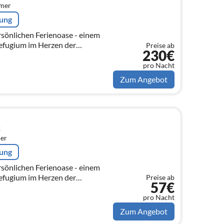
mmer
rung
sönlichen Ferienoase - einem
Refugium im Herzen der
Preise ab
230€
s keine Wünsche offenlässt.
pro Nacht
Zum Angebot
k
er
rung
sönlichen Ferienoase - einem
Refugium im Herzen der
Preise ab
57€
s keine Wünsche offenlässt.
pro Nacht
Zum Angebot