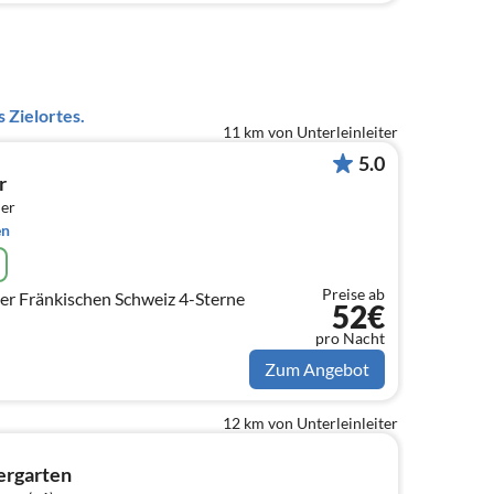
 Zielortes.
11 km von Unterleinleiter
5.0
r
er
en
Preise ab
er Fränkischen Schweiz 4-Sterne
52€
pro Nacht
Zum Angebot
12 km von Unterleinleiter
ergarten