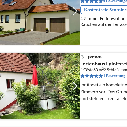
4 Bewertung
Kostenfreie Stornie
4 Zimmer Ferienwohnung mit Küche und Bad, + Terr
Rauchen auf der Terrass
Egloffstein
Ferienhaus Egloffste
2
4 Gäste
60 m
2
Schlafzimm
1 Bewertung
Ihr findet ein komplett 
Zimmern vor: Das Grund
und steht euch zur alle
Kostenloses WLAN 10