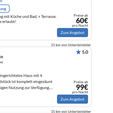
en
rung
Preise ab
asse.
60€
e erlaubt!
pro Nacht
Zum Angebot
15 km von Unterleinleiter
5.0
in
er
eingerichtetes Haus mit 4
stück ist komplett eingezäunt
Preise ab
99€
inigen Nutzung zur Verfügung.
pro Nacht
00Mbit
Zum Angebot
15 km von Unterleinleiter