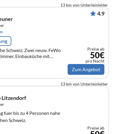
13 km von Unterleinleiter
4.9
euner
er
en
rung
Preise ab
sche Schweiz. Zwei neuw. FeWo
50€
zimmer, Einbauküche mit
pro Nacht
elschlafzimmer, Dusche + WC,
iese
Zum Angebot
13 km von Unterleinleiter
Litzendorf
er
fuer bis zu 4 Personen nahe
chen Schweiz.
Preise ab