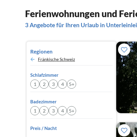
Ferienwohnungen und Ferie
3 Angebote für Ihren Urlaub in Unterleinlei
Regionen
Fränkische Schweiz
Schlafzimmer
1
2
3
4
5+
Badezimmer
1
2
3
4
5+
Preis / Nacht