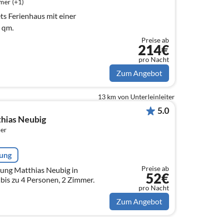
mer (+1)
ts Ferienhaus mit einer
 qm.
Preise ab
214€
pro Nacht
Zum Angebot
13 km von Unterleinleiter
5.0
hias Neubig
er
rung
Preise ab
ung Matthias Neubig in
52€
 bis zu 4 Personen, 2 Zimmer.
pro Nacht
Zum Angebot