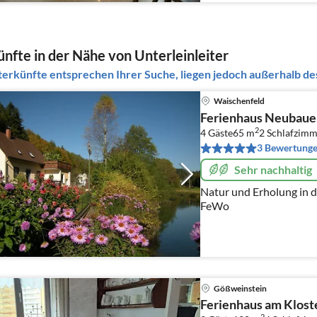
nfte in der Nähe von Unterleinleiter
erkünfte entsprechen Ihrer Suche, liegen jedoch außerhalb des
Waischenfeld
Ferienhaus Neubaue
2
4 Gäste
65 m
2
Schlafzimm
3 Bewertung
Sehr nachhaltig
Natur und Erholung in d
FeWo
Gößweinstein
Ferienhaus am Klost
2