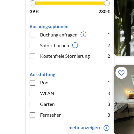
39
€
230
€
Buchungsoptionen
1
Buchung anfragen
2
Sofort buchen
Kostenfreie Stornierung
2
Ausstattung
Pool
1
WLAN
3
Garten
3
Fernseher
3
mehr anzeigen