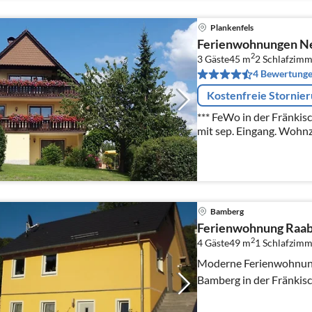
Plankenfels
Ferienwohnungen N
2
3 Gäste
45 m
2
Schlafzimm
4 Bewertung
Kostenfreie Stornie
*** FeWo in der Fränki
mit sep. Eingang. Wohn
Essecke,Doppel- u. Einz
große Terrasse+ Liegew
Bamberg
Ferienwohnung Raab 
2
4 Gäste
49 m
1
Schlafzimm
Moderne Ferienwohnung 
Bamberg in der Fränkis