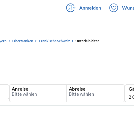
Anmelden
Wuns
yern
Oberfranken
Fränkische Schweiz
Unterleinleiter
Anreise
Abreise
Gä
2 