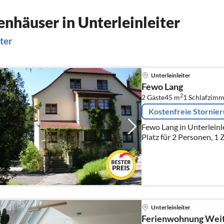
nhäuser in Unterleinleiter
ter
Unterleinleiter
Fewo Lang
2
2 Gäste
45 m
1
Schlafzimm
Kostenfreie Stornie
Fewo Lang in Unterlein
Platz für 2 Personen, 1 
Unterleinleiter
Ferienwohnung Weit