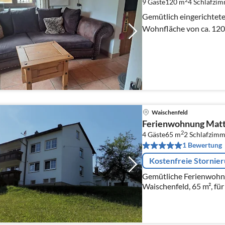
9 Gäste
120 m
4
Schlafzim
Gemütlich eingerichtete
Wohnfläche von ca. 120
Waischenfeld
Ferienwohnung Matt
2
4 Gäste
65 m
2
Schlafzimm
1 Bewertung
Kostenfreie Stornie
Gemütliche Ferienwohn
Waischenfeld, 65 m², für