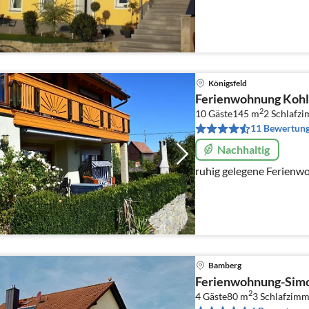
Königsfeld
Ferienwohnung Kohl
2
10 Gäste
145 m
2
Schlafzi
11 Bewertun
Nachhaltig
ruhig gelegene Ferienwo
Bamberg
Ferienwohnung-Sim
2
4 Gäste
80 m
3
Schlafzimm