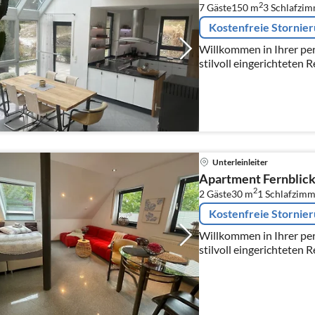
2
7 Gäste
150 m
3
Schlafzi
Kostenfreie Stornie
Willkommen in Ihrer per
stilvoll eingerichteten 
Fränkischen Schweiz, da
Unterleinleiter
Apartment Fernblic
2
2 Gäste
30 m
1
Schlafzimm
Kostenfreie Stornie
Willkommen in Ihrer per
stilvoll eingerichteten 
Fränkischen Schweiz, da