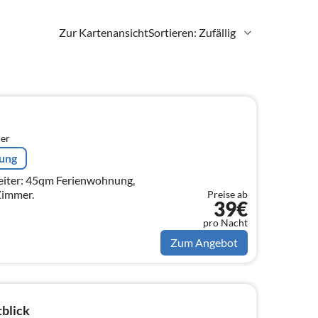
Zur Kartenansicht
Sortieren: Zufällig
er
rung
leiter: 45qm Ferienwohnung,
Zimmer.
Preise ab
39€
pro Nacht
Zum Angebot
blick