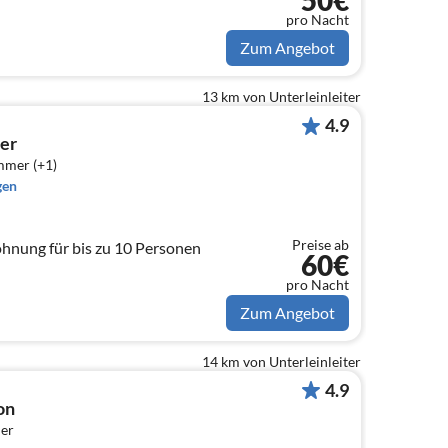
50€
pro Nacht
Zum Angebot
13 km von Unterleinleiter
4.9
er
mmer (+1)
gen
Preise ab
hnung für bis zu 10 Personen
60€
pro Nacht
Zum Angebot
14 km von Unterleinleiter
4.9
on
er