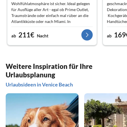
Wohlfühlatmosphäre ist sicher. Ideal gelegen
geschmackvo
für Ausflüge aller Art - egal ob Prime Outlet,
Dekoration
Traumstrände oder einfach mal rüber an die
Kochgeräte
Atlantikküste oder nach Miami. In
Handtüchern
unmittelbarer Nähe gibt es feine Lokale für
ausreichen
211€
169
jeglichen Gaumenschmaus. Wer lieber selber
Ein Grill w
ab
Nacht
ab
kocht findet im Farmermarkt top frische
tolle Ausst
Angebote, aber auch an Supermärkten
Der Pool is
mangelt es nicht.
zu schwimm
Terrasse du
die Ausric
Weitere Inspiration für Ihre
immer sowoh
Urlaubsplanung
Bereiche.
Draussen h
Urlaubsideen in Venice Beach
Center Road
Geschäfte w
Innenstadt
sind mit d
erreichen.
Herr Schlo
sehr gut zu