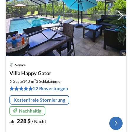
Venice
Pre
Villa Happy Gator
ab
2
2
6 Gäste
140 m
3
Schlafzimmer
pr
22 Bewertungen
Na
Kostenfreie Stornierung
Nachhaltig
228
$
ab
/ Nacht