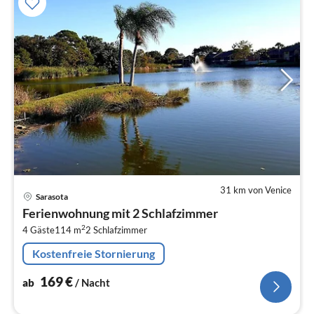
31 km von Venice
Pre
Sarasota
ab
Ferienwohnung mit 2 Schlafzimmer
1
2
4 Gäste
114 m
2
Schlafzimmer
pr
Na
Kostenfreie Stornierung
169
€
ab
/ Nacht