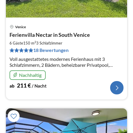
Venice
Pre
Ferienvilla Nectar in South Venice
ab
2
2
6 Gäste
150 m
3
Schlafzimmer
pr
18 Bewertungen
Na
Voll ausgestattetes modernes Ferienhaus mit 3
Schlafzimmern, 2 Bädern, beheizbarer Privatpool,
Highspeed Wifi, Strandnähe
Nachhaltig
211
€
ab
/ Nacht