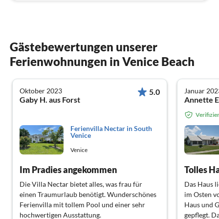
Gästebewertungen unserer
Ferienwohnungen in Venice Beach
Oktober 2023
Januar 202
5.0
Gaby H. aus Forst
Annette E
Verifizi
Ferienvilla Nectar in South
Venice
Venice
Im Pradies angekommen
Tolles Ha
Die Villa Nectar bietet alles, was frau für
Das Haus l
einen Traumurlaub benötigt. Wunderschönes
im Osten v
Ferienvilla mit tollem Pool und einer sehr
Haus und G
hochwertigen Ausstattung.
gepflegt. D