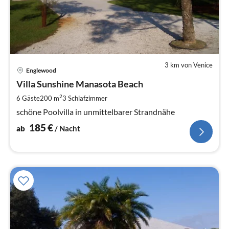
3 km von Venice
Pre
Englewood
ab
1
Villa Sunshine Manasota Beach
pr
2
6 Gäste
200 m
3
Schlafzimmer
Na
schöne Poolvilla in unmittelbarer Strandnähe
185
€
ab
/ Nacht