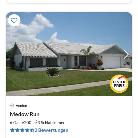
Venice
Pre
Medow Run
ab
1
2
6 Gäste
200 m
3
Schlafzimmer
pr
2 Bewertungen
Na