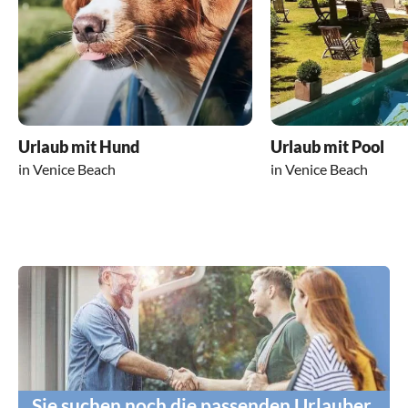
hilfsbereit.
Wir haben 
werden be
Urlaub mit Hund
Urlaub mit Pool
in Venice Beach
in Venice Beach
Sie suchen noch die passenden Urlauber