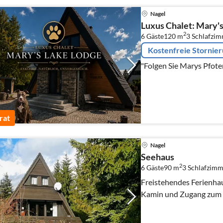
Nagel
Luxus Chalet: Mary'
2
6 Gäste
120 m
3
Schlafzi
Kostenfreie Stornie
"Folgen Sie Marys Pfote
rat
Nagel
Seehaus
2
6 Gäste
90 m
3
Schlafzimm
Freistehendes Ferienha
Kamin und Zugang zum 