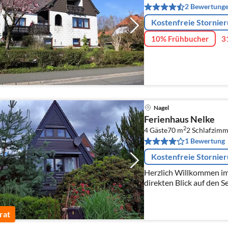
2 Bewertung
Kostenfreie Stornie
10% Frühbucher
3
Nagel
Ferienhaus Nelke
2
4 Gäste
70 m
2
Schlafzimm
1 Bewertung
Kostenfreie Stornie
Herzlich Willkommen im 
direkten Blick auf den Se
rat