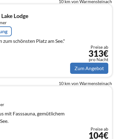
10 km von Warmensteinach
s Lake Lodge
mmer
rung
n zum schönsten Platz am See."
Preise ab
313€
pro Nacht
Zum Angebot
10 km von Warmensteinach
er
us mit Fasssauna, gemütlichem
See.
Preise ab
104€