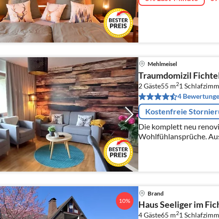
Mehlmeisel
Traumdomizil Fichte
2
2 Gäste
55 m
1
Schlafzimm
4 Bewertung
Kostenfreie Stornie
Die komplett neu renovi
Wohlfühlansprüche. Aus
Infrarotsauna, Walk-In 
Flachbild-TV, keine Schw
Brand
10%
Haus Seeliger im Fic
2
4 Gäste
65 m
1
Schlafzimm