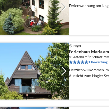
Ferienwohnung am Nagle
Nagel
Ferienhaus Maria am
2
4 Gäste
80 m
2
Schlafzimm
1 Bewertung
Herzlich willkommen im 
Aussicht zum Nagler See