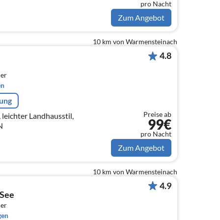
pro Nacht
Zum Angebot
10 km von Warmensteinach
4.8
er
en
rung
Preise ab
, leichter Landhausstil,
99€
N
pro Nacht
Zum Angebot
10 km von Warmensteinach
4.9
 See
er
gen