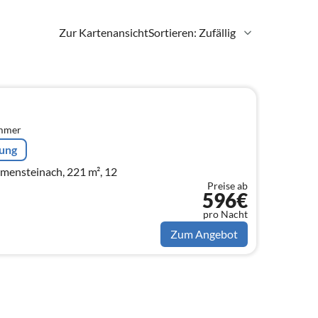
Zur Kartenansicht
Sortieren: Zufällig
immer
rung
mensteinach, 221 m², 12
Preise ab
596€
pro Nacht
Zum Angebot