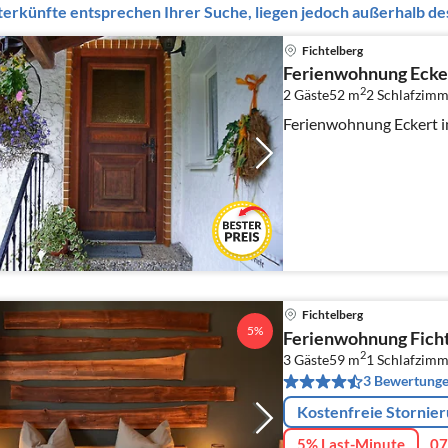
erkünfte entsprechen Ihrer Suche, liegen jedoch außerhalb des
Fichtelberg
Ferienwohnung Ecke
2
2 Gäste
52 m
2
Schlafzimm
Ferienwohnung Eckert in
Fichtelberg
5%
Ferienwohnung Fich
2
3 Gäste
59 m
1
Schlafzimm
3 Bewertung
Kostenfreie Stornie
5% Last-Minute
07