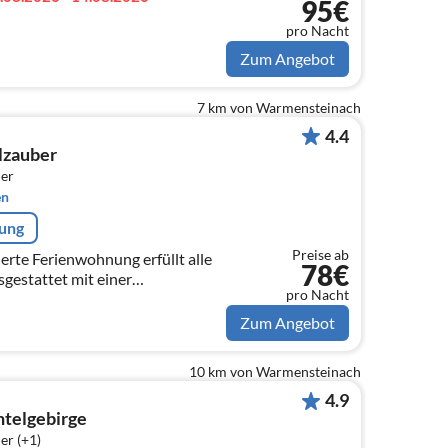
95€
pro Nacht
Zum Angebot
7 km von Warmensteinach
4.4
lzauber
er
en
rung
Preise ab
erte Ferienwohnung erfüllt alle
78€
gestattet mit einer
pro Nacht
Dusche, Boxspringbett, großer
ellen.
Zum Angebot
10 km von Warmensteinach
4.9
htelgebirge
er (+1)