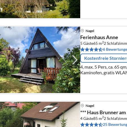
Nagel
Ferienhaus Anne
2
5 Gäste
65 m
2
Schlafzimm
6 Bewertung
Kostenfreie Stornie
4, max. 5 Pers, ca. 65 qm
Kaminofen, gratis WLA
Nagel
*** Haus Brunner am
2
4 Gäste
85 m
2
Schlafzimm
25 Bewertun