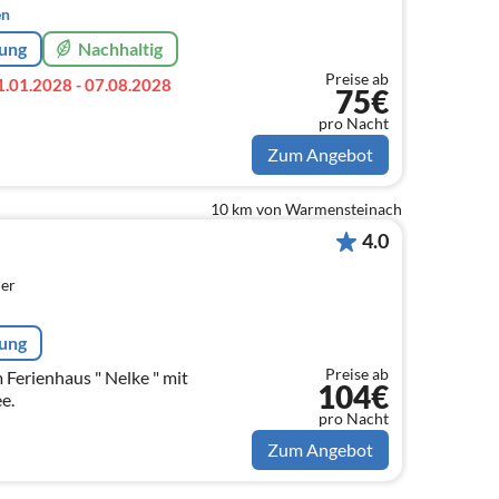
en
rung
Nachhaltig
Preise ab
1.01.2028 - 07.08.2028
75€
pro Nacht
Zum Angebot
10 km von Warmensteinach
4.0
er
rung
Preise ab
Ferienhaus " Nelke " mit
104€
e.
pro Nacht
Zum Angebot