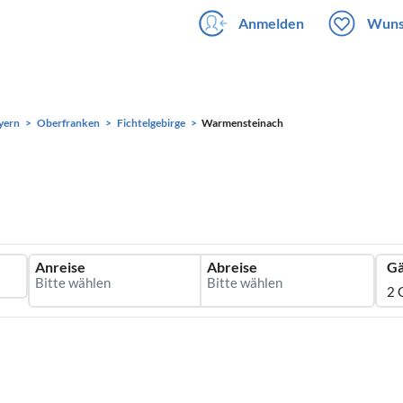
Anmelden
Wuns
yern
Oberfranken
Fichtelgebirge
Warmensteinach
Anreise
Abreise
Gä
2 