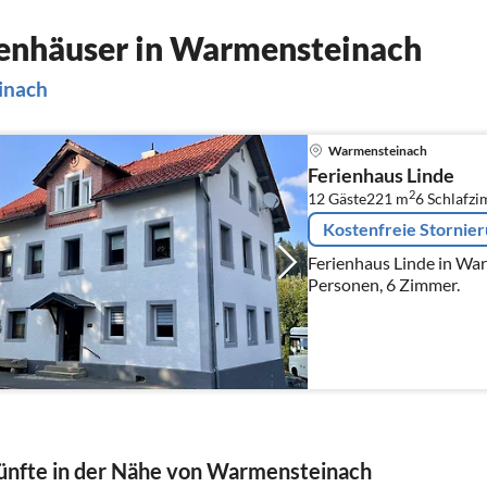
enhäuser in Warmensteinach
inach
Warmensteinach
Ferienhaus Linde
2
12 Gäste
221 m
6
Schlafz
Kostenfreie Stornie
Ferienhaus Linde in War
Personen, 6 Zimmer.
nfte in der Nähe von Warmensteinach