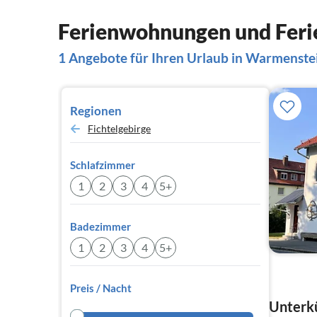
Ferienwohnungen und Feri
1 Angebote für Ihren Urlaub in Warmenste
Regionen
Fichtelgebirge
Schlafzimmer
1
2
3
4
5+
Badezimmer
1
2
3
4
5+
Preis / Nacht
Unterkü