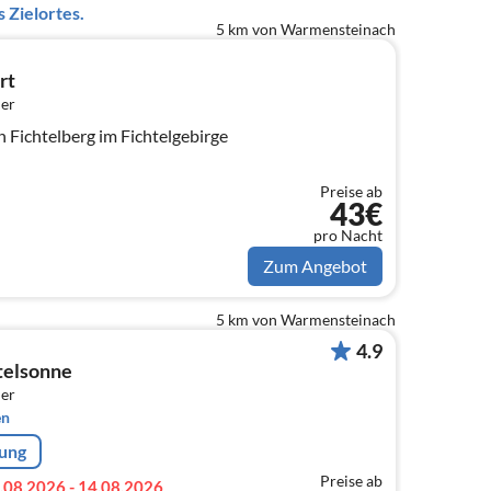
 Zielortes.
5 km von Warmensteinach
rt
er
 Fichtelberg im Fichtelgebirge
Preise ab
43€
pro Nacht
Zum Angebot
5 km von Warmensteinach
4.9
telsonne
er
en
rung
Preise ab
.08.2026 - 14.08.2026