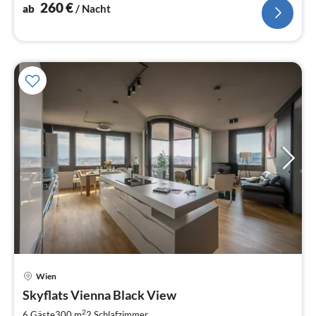
260
€
ab
/ Nacht
Pre
Wien
ab
2
Skyflats Vienna Black View
pr
2
6 Gäste
300 m
2
Schlafzimmer