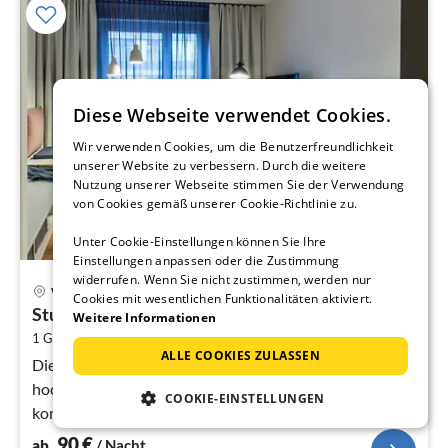
Diese Webseite verwendet Cookies.
Wir verwenden Cookies, um die Benutzerfreundlichkeit
unserer Website zu verbessern. Durch die weitere
Nutzung unserer Webseite stimmen Sie der Verwendung
von Cookies gemäß unserer Cookie-Richtlinie zu.
Unter Cookie-Einstellungen können Sie Ihre
Einstellungen anpassen oder die Zustimmung
widerrufen. Wenn Sie nicht zustimmen, werden nur
Pre
Wien
Cookies mit wesentlichen Funktionalitäten aktiviert.
ab
Studio 3
9
Weitere Informationen
2
1 Gast
20 m
pr
ALLE COOKIES ZULASSEN
Na
Die 162 Serviced Apartments in Wien sind mit
hochwertigen Designermöbeln, Kitchenette und einem
COOKIE-EINSTELLUNGEN
komfortablen Bett ausgestattet.
90
€
ab
/ Nacht