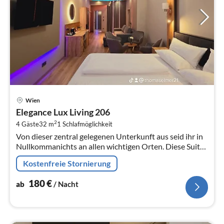
Pre
Wien
ab
Elegance Lux Living 206
1
2
4 Gäste
32 m
1
Schlafmöglichkeit
pr
Von dieser zentral gelegenen Unterkunft aus seid ihr in
Na
Nullkommanichts an allen wichtigen Orten. Diese Suite
bietet für bis zu 4 Personen Platz.
Kostenfreie Stornierung
180
€
ab
/ Nacht