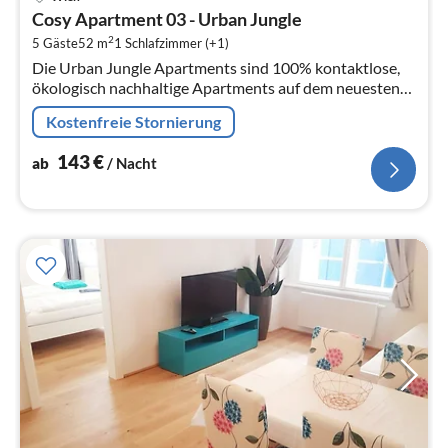
ab
Cosy Apartment 03 - Urban Jungle
1
2
5 Gäste
52 m
1
Schlafzimmer (+1)
pr
Die Urban Jungle Apartments sind 100% kontaktlose,
Na
ökologisch nachhaltige Apartments auf dem neuesten
Stand der Technik.
Kostenfreie Stornierung
143
€
ab
/ Nacht