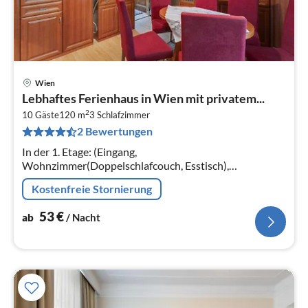
Wien
Pre
Lebhaftes Ferienhaus in Wien mit privatem...
ab
2
5
10 Gäste
120 m
3
Schlafzimmer
2 Bewertungen
pr
Na
In der 1. Etage: (Eingang,
Wohnzimmer(Doppelschlafcouch, Esstisch),
Küche(Wasserkocher, Kaffeemaschine, Backofen,
Kostenfreie Stornierung
Mikrowelle, Kühl-/Gefrierkombination)
53
€
ab
/ Nacht