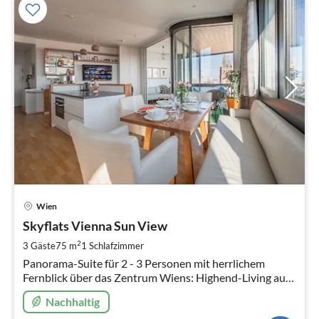
Pre
Wien
ab
2
Skyflats Vienna Sun View
pr
2
3 Gäste
75 m
1
Schlafzimmer
Na
Panorama-Suite für 2 - 3 Personen mit herrlichem
Fernblick über das Zentrum Wiens: Highend-Living auf
75 m2 im 9. Obergeschoss.
Nachhaltig