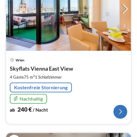
Pre
Wien
ab
2
Skyflats Vienna East View
pr
2
4 Gäste
75 m
1
Schlafzimmer
Na
Kostenfreie Stornierung
Nachhaltig
240
€
ab
/ Nacht