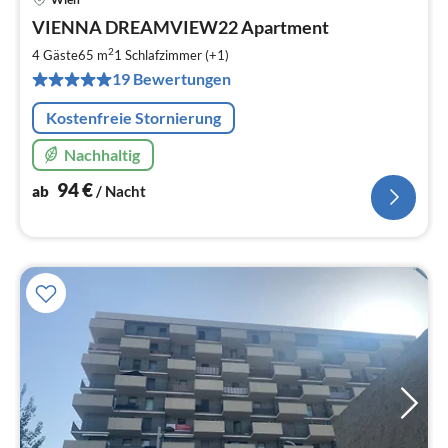
Pre
VIENNA DREAMVIEW22 Apartment
ab
9
2
4 Gäste
65 m
1
Schlafzimmer (+1)
pr
19 Bewertungen
Na
Kostenfreie Stornierung
Nachhaltig
94
€
ab
/ Nacht