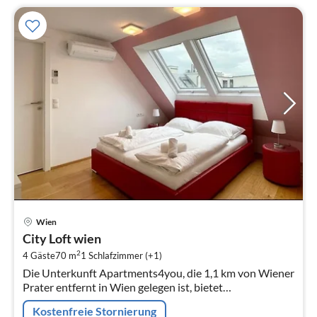
Pre
Wien
ab
City Loft wien
3
2
4 Gäste
70 m
1
Schlafzimmer (+1)
pr
Die Unterkunft Apartments4you, die 1,1 km von Wiener
Na
Prater entfernt in Wien gelegen ist, bietet
Übernachtungsmöglichkeiten mit einer Klimaanlage
Kostenfreie Stornierung
und kostenlosem WLAN.