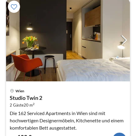
Pre
Wien
ab
Studio Twin 2
1
2
2 Gäste
20 m
pr
Na
Die 162 Serviced Apartments in Wien sind mit
hochwertigen Designermöbeln, Kitchenette und einem
komfortablen Bett ausgestattet.