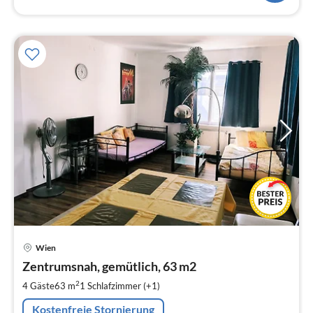
Pre
Wien
ab
9
Zentrumsnah, gemütlich, 63 m2
pr
2
4 Gäste
63 m
1
Schlafzimmer (+1)
Na
Kostenfreie Stornierung