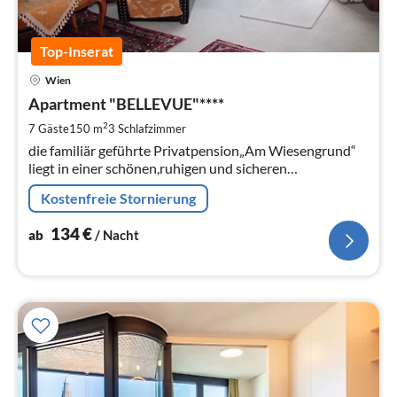
Top-Inserat
Pre
Wien
ab
1
Apartment "BELLEVUE"****
pr
2
7 Gäste
150 m
3
Schlafzimmer
Na
die familiär geführte Privatpension„Am Wiesengrund“
liegt in einer schönen,ruhigen und sicheren
Villengegend im Westen Wiens Parkplätze direkt vor
Kostenfreie Stornierung
dem Haus! Auch Hunde willkommen
134
€
ab
/ Nacht