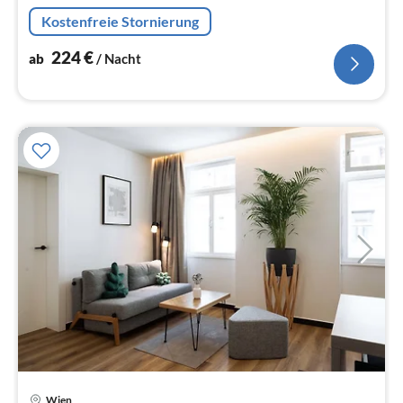
und legendäre Orte sind in wenigen Minuten zu Fuss
Kostenfreie Stornierung
erreichbar.
224
€
ab
/ Nacht
Pre
Wien