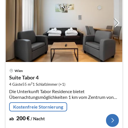
Pre
Wien
ab
Suite Tabor 4
2
2
4 Gäste
55 m
1
Schlafzimmer (+1)
pr
Die Unterkunft Tabor Residence bietet
Na
Übernachtungsmöglichkeiten 1 km vom Zentrum von
Wien entfernt und bietet eine Gemeinschaftslounge
Kostenfreie Stornierung
und eine Terrasse.
200
€
ab
/ Nacht