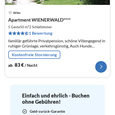
Wien
Pre
Apartment WIENERWALD****
ab
8
2
5 Gäste
50 m
2
Schlafzimmer
pr
1 Bewertung
Na
familiär geführte Privatpension, schöne Villengegend in
ruhiger Grünlage, verkehrsgünstig, Auch Hunde
willkommen! Vermieter wohnen selbst auch im Haus
Kostenfreie Stornierung
83
€
ab
/ Nacht
Einfach und ehrlich - Buchen
ohne Gebühren!
Geld-zurück-Garantie