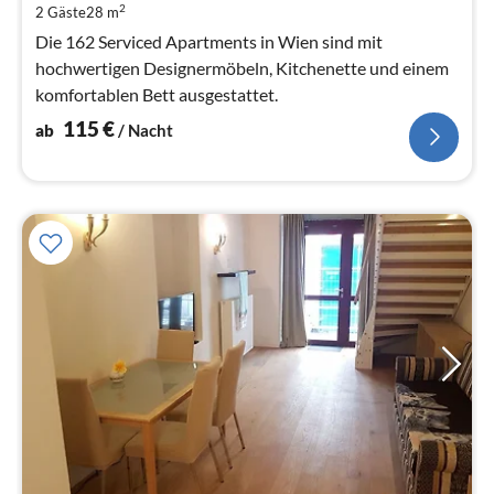
2
2 Gäste
28 m
pr
Na
Die 162 Serviced Apartments in Wien sind mit
hochwertigen Designermöbeln, Kitchenette und einem
komfortablen Bett ausgestattet.
115
€
ab
/ Nacht