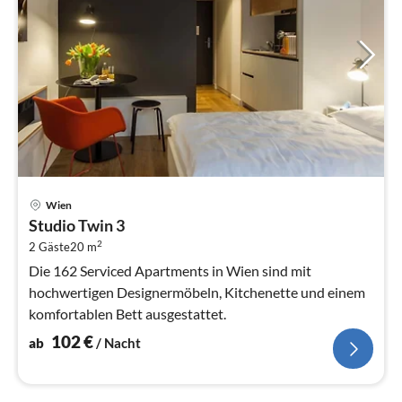
Pre
Wien
ab
Studio Twin 3
1
2
2 Gäste
20 m
pr
Na
Die 162 Serviced Apartments in Wien sind mit
hochwertigen Designermöbeln, Kitchenette und einem
komfortablen Bett ausgestattet.
102
€
ab
/ Nacht