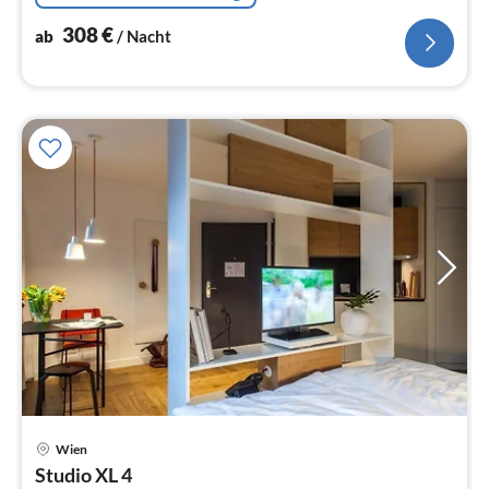
308
€
ab
/ Nacht
Pre
Wien
ab
Studio XL 4
1