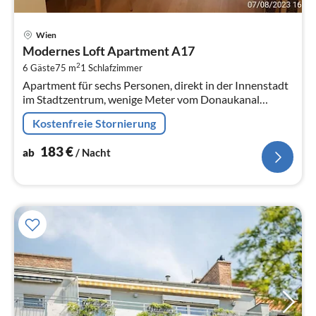
Pre
Wien
ab
Modernes Loft Apartment A17
1
2
6 Gäste
75 m
1
Schlafzimmer
pr
Apartment für sechs Personen, direkt in der Innenstadt
Na
im Stadtzentrum, wenige Meter vom Donaukanal
entfernt. Direkt online buchen.
Kostenfreie Stornierung
183
€
ab
/ Nacht