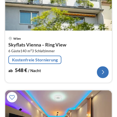
Pre
Wien
ab
Skyflats Vienna – Ring View
5
2
6 Gäste
140 m
3
Schlafzimmer
pr
Na
Kostenfreie Stornierung
548
€
ab
/ Nacht