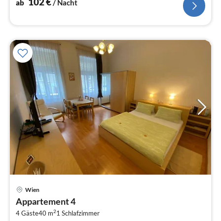
102
€
ab
/ Nacht
Pre
Wien
ab
Appartement 4
6
2
4 Gäste
40 m
1
Schlafzimmer
pr