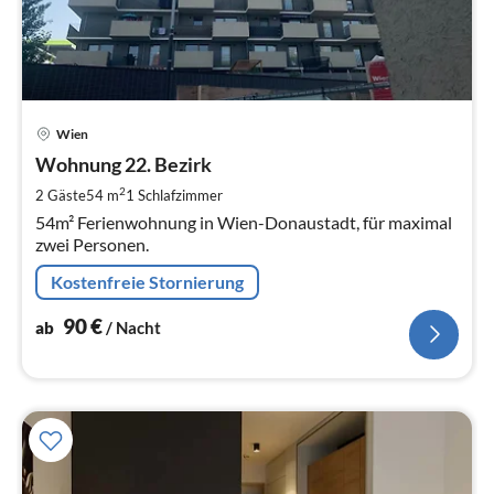
Pre
Wien
ab
9
Wohnung 22. Bezirk
pr
2
2 Gäste
54 m
1
Schlafzimmer
Na
54m² Ferienwohnung in Wien-Donaustadt, für maximal
zwei Personen.
Kostenfreie Stornierung
90
€
ab
/ Nacht