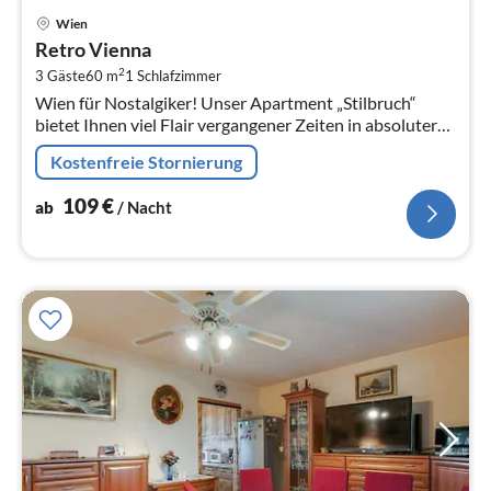
Pre
Wien
ab
Retro Vienna
1
2
3 Gäste
60 m
1
Schlafzimmer
pr
Wien für Nostalgiker! Unser Apartment „Stilbruch“
Na
bietet Ihnen viel Flair vergangener Zeiten in absoluter
Ruhelage.
Kostenfreie Stornierung
109
€
ab
/ Nacht