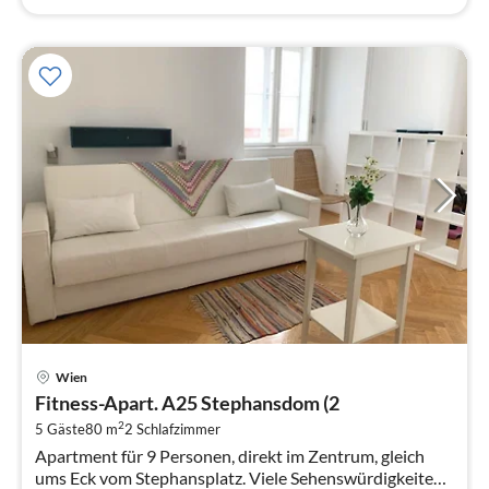
Pre
Wien
ab
Fitness-Apart. A25 Stephansdom (2
2
2
5 Gäste
80 m
2
Schlafzimmer
pr
Apartment für 9 Personen, direkt im Zentrum, gleich
Na
ums Eck vom Stephansplatz. Viele Sehenswürdigkeiten