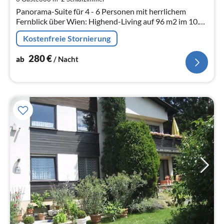
Na
Panorama-Suite für 4 - 6 Personen mit herrlichem
Fernblick über Wien: Highend-Living auf 96 m2 im 10.
Obergeschoss.
Kostenfreie Stornierung
280
€
ab
/ Nacht