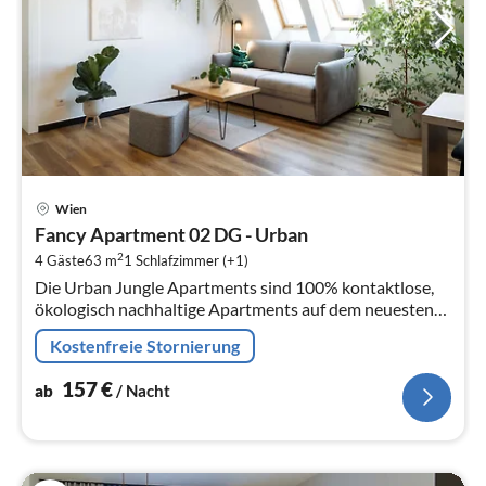
Pre
Wien
ab
Fancy Apartment 02 DG - Urban
1
2
4 Gäste
63 m
1
Schlafzimmer (+1)
pr
Die Urban Jungle Apartments sind 100% kontaktlose,
Na
ökologisch nachhaltige Apartments auf dem neuesten
Stand der Technik.
Kostenfreie Stornierung
157
€
ab
/ Nacht