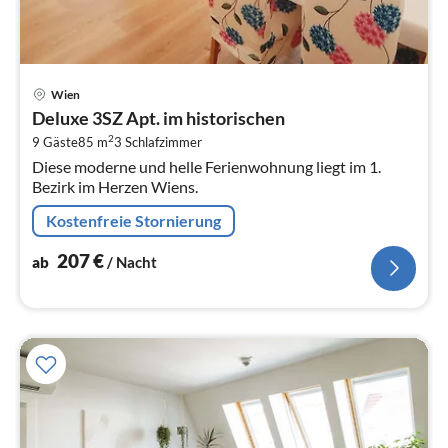
Pre
Wien
ab
Deluxe 3SZ Apt. im historischen
2
2
9 Gäste
85 m
3
Schlafzimmer
pr
Diese moderne und helle Ferienwohnung liegt im 1.
Na
Bezirk im Herzen Wiens.
Kostenfreie Stornierung
207
€
ab
/ Nacht