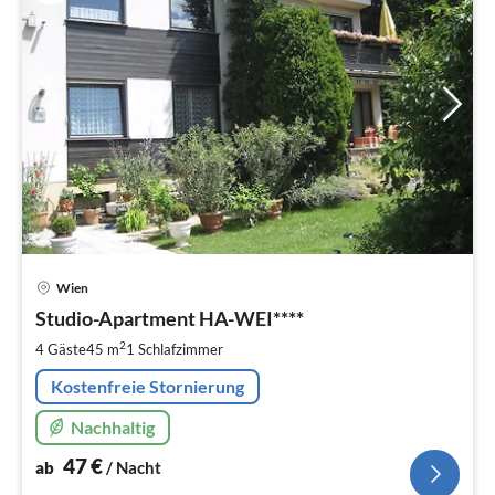
Pre
Wien
ab
4
Studio-Apartment HA-WEI****
pr
2
4 Gäste
45 m
1
Schlafzimmer
Na
Kostenfreie Stornierung
Nachhaltig
47
€
ab
/ Nacht