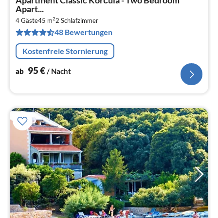
Apartment Classic Korčula - Two Bedroom
ab
Apart...
9
2
4 Gäste
45 m
2
Schlafzimmer
pr
48 Bewertungen
Na
Kostenfreie Stornierung
95
€
ab
/ Nacht