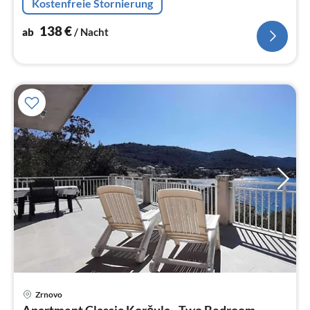
Kostenfreie Stornierung
138
€
ab
/ Nacht
Zrnovo
Pre