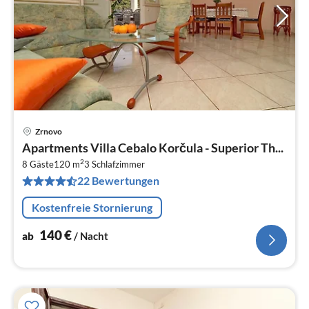
Zrnovo
Pre
Apartments Villa Cebalo Korčula - Superior Th...
ab
2
1
8 Gäste
120 m
3
Schlafzimmer
22 Bewertungen
pr
Na
Kostenfreie Stornierung
140
€
ab
/ Nacht