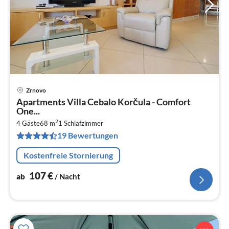
Zrnovo
Pre
Apartments Villa Cebalo Korčula - Comfort
ab
One...
1
2
4 Gäste
68 m
1
Schlafzimmer
pr
19 Bewertungen
Na
Kostenfreie Stornierung
107
€
ab
/ Nacht