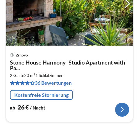
Zrnovo
Pre
Stone House Harmony -Studio Apartment with
ab
Pa...
2
2
2 Gäste
20 m
1
Schlafzimmer
pr
36 Bewertungen
Na
Kostenfreie Stornierung
26
€
ab
/ Nacht