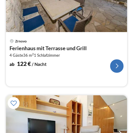
Pre
Zrnovo
ab
Ferienhaus mit Terrasse und Grill
1
2
4 Gäste
36 m
1
Schlafzimmer
pr
Na
122
€
ab
/ Nacht