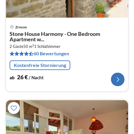
Zrnovo
Pre
Stone House Harmony - One Bedroom
ab
Apartment w...
2
2
2 Gäste
50 m
1
Schlafzimmer
pr
60 Bewertungen
Na
Kostenfreie Stornierung
26
€
ab
/ Nacht