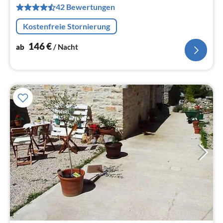
42 Bewertungen
Na
Kostenfreie Stornierung
146
€
ab
/ Nacht