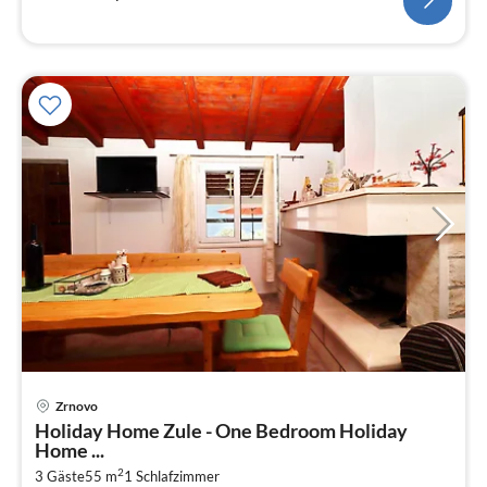
Zrnovo
Pre
Holiday Home Zule - One Bedroom Holiday
ab
Home ...
1
2
3 Gäste
55 m
1
Schlafzimmer
pr