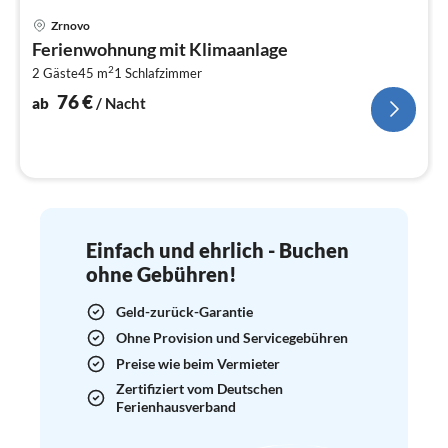
Pre
Zrnovo
ab
Ferienwohnung mit Klimaanlage
7
2
2 Gäste
45 m
1
Schlafzimmer
pr
Na
76
€
ab
/ Nacht
Einfach und ehrlich - Buchen
ohne Gebühren!
Geld-zurück-Garantie
Ohne Provision und Servicegebühren
Preise wie beim Vermieter
Zertifiziert vom Deutschen
Ferienhausverband