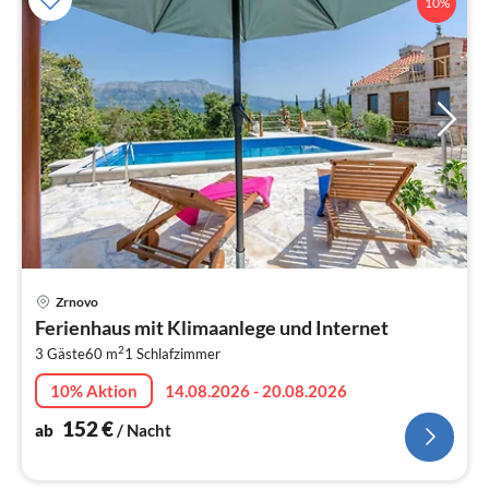
10%
Pre
Zrnovo
ab
Ferienhaus mit Klimaanlege und Internet
1
2
3 Gäste
60 m
1
Schlafzimmer
pr
Na
10% Aktion
14.08.2026 - 20.08.2026
152
€
ab
/ Nacht