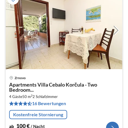
Zrnovo
Pre
Apartments Villa Cebalo Korčula - Two
ab
Bedroom...
1
2
4 Gäste
50 m
2
Schlafzimmer
pr
16 Bewertungen
Na
Kostenfreie Stornierung
100
€
ab
/ Nacht