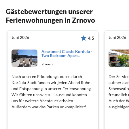
Gästebewertungen unserer
Ferienwohnungen in Zrnovo
Juni 2026
Juni 2026
4.5
Apartment Classic Korčula -
Two Bedroom Apart...
Zrnovo
Nach unseren Erkundungstouren durch
Der Service
Korčula-Stadt fanden wir jeden Abend Ruhe
aufmerksam
und Entspannung in unserer Ferienwohnung.
Sehenswürd
Wir fühlten uns wie zu Hause und konnten
freundlich 
uns für weitere Abenteuer erholen.
Auch der W
Außerdem war das Parken unkompliziert!
ausgiebigem