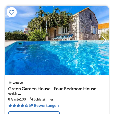
Zrnovo
Pre
Green Garden House - Four Bedroom House
ab
with ...
1
2
8 Gäste
130 m
4
Schlafzimmer
pr
69 Bewertungen
Na