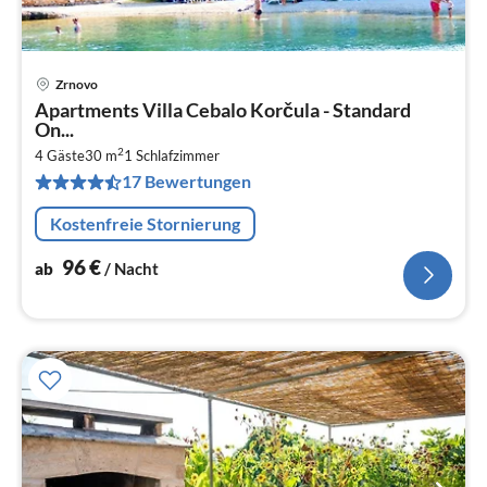
Zrnovo
Pre
Apartments Villa Cebalo Korčula - Standard
ab
On...
9
2
4 Gäste
30 m
1
Schlafzimmer
pr
17 Bewertungen
Na
Kostenfreie Stornierung
96
€
ab
/ Nacht