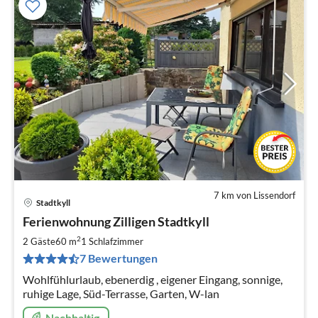
7 km von Lissendorf
Stadtkyll
Pre
Ferienwohnung Zilligen Stadtkyll
ab
6
2
2 Gäste
60 m
1
Schlafzimmer
pr
7 Bewertungen
Na
Wohlfühlurlaub, ebenerdig , eigener Eingang, sonnige,
ruhige Lage, Süd-Terrasse, Garten, W-lan
Nachhaltig