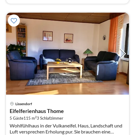
Pre
Lissendorf
ab
Eifelferienhaus Thome
7
2
5 Gäste
115 m
3
Schlafzimmer
pr
Wohlfühlhaus in der Vulkaneifel. Haus, Landschaft und
Na
Luft versprechen Erholung pur. Sie brauchen eine