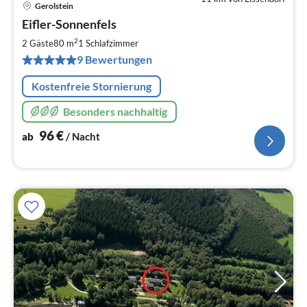
Gerolstein
Pre
Eifler-Sonnenfels
ab
9
2
2 Gäste
80 m
1
Schlafzimmer
pr
9 Bewertungen
Na
Kostenfreie Stornierung
Besonders nachhaltig
96
€
ab
/ Nacht