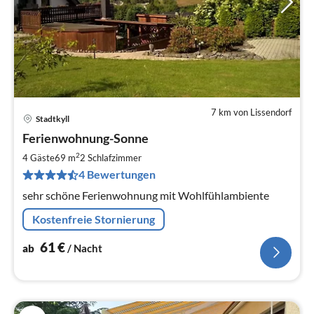
7 km von Lissendorf
Stadtkyll
Pre
Ferienwohnung-Sonne
ab
6
2
4 Gäste
69 m
2
Schlafzimmer
pr
4 Bewertungen
Na
sehr schöne Ferienwohnung mit Wohlfühlambiente
Kostenfreie Stornierung
61
€
ab
/ Nacht