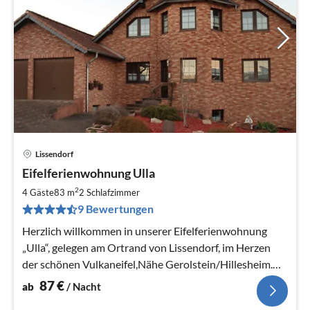
Lissendorf
Pre
Eifelferienwohnung Ulla
ab
8
2
4 Gäste
83 m
2
Schlafzimmer
pr
9 Bewertungen
Na
Herzlich willkommen in unserer Eifelferienwohnung
„Ulla“, gelegen am Ortrand von Lissendorf, im Herzen
der schönen Vulkaneifel,Nähe Gerolstein/Hillesheim.
Hunde herzlich willkommen
87
€
ab
/ Nacht