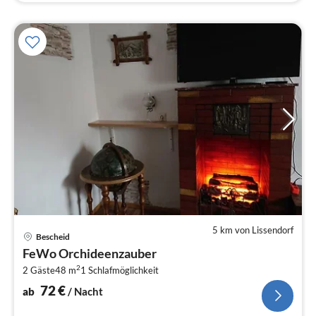
5 km von Lissendorf
Pre
Bescheid
ab
FeWo Orchideenzauber
7
2
2 Gäste
48 m
1
Schlafmöglichkeit
pr
Na
72
€
ab
/ Nacht