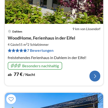
9 km von Lissendorf
Dahlem
Pre
WoodHome, Ferienhaus in der Eifel
ab
7
2
4 Gäste
55 m
2
Schlafzimmer
pr
7 Bewertungen
Na
freistehendes Ferienhaus in Dahlem in der Eifel!
Besonders nachhaltig
77
€
ab
/ Nacht