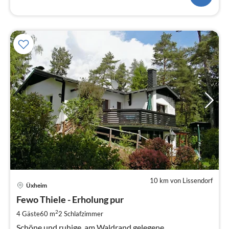
10 km von Lissendorf
Pre
Üxheim
ab
5
Fewo Thiele - Erholung pur
pr
2
4 Gäste
60 m
2
Schlafzimmer
Na
Schöne und ruhige, am Waldrand gelegene