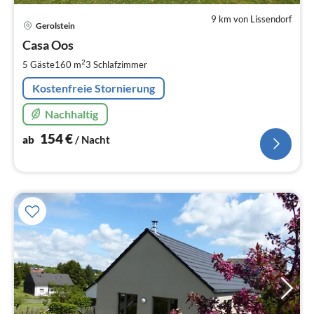
9 km von Lissendorf
Pre
Gerolstein
ab
1
Casa Oos
pr
2
5 Gäste
160 m
3
Schlafzimmer
Na
Kostenfreie Stornierung
Nachhaltig
154
€
ab
/ Nacht