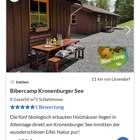
11 km von Lissendorf
Dahlem
Pre
Bibercamp Kronenburger See
ab
1
2
8 Gäste
50 m
1
Schlafzimmer
pr
1 Bewertung
Na
Die fünf ökologisch erbauten Holzhäuser liegen in
Alleinlage direkt am Kronenburger See inmitten der
wunderschönen Eifel. Natur pur!