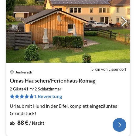
5 km von Lissendorf
Jünkerath
Pre
Omas Häuschen/Ferienhaus Romag
ab
8
2
2 Gäste
41 m
2
Schlafzimmer
pr
1 Bewertung
Na
Urlaub mit Hund in der Eifel, komplett eingezäuntes
Grundstück!
88
€
ab
/ Nacht