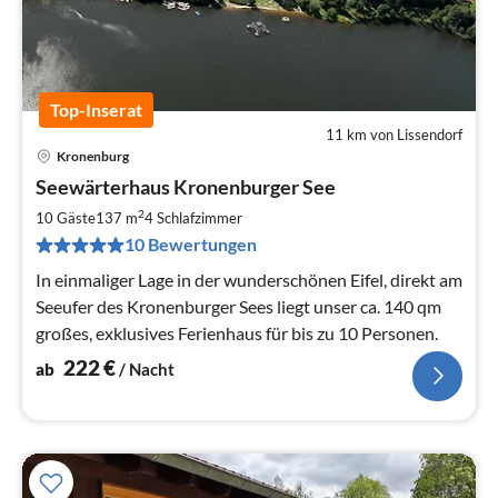
Top-Inserat
11 km von Lissendorf
Kronenburg
Pre
Seewärterhaus Kronenburger See
ab
2
2
10 Gäste
137 m
4
Schlafzimmer
pr
10 Bewertungen
Na
In einmaliger Lage in der wunderschönen Eifel, direkt am
Seeufer des Kronenburger Sees liegt unser ca. 140 qm
großes, exklusives Ferienhaus für bis zu 10 Personen.
222
€
ab
/ Nacht