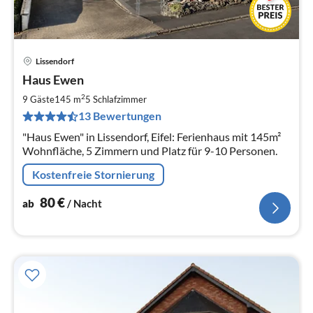
Lissendorf
Pre
Haus Ewen
ab
8
2
9 Gäste
145 m
5
Schlafzimmer
pr
13 Bewertungen
Na
"Haus Ewen" in Lissendorf, Eifel: Ferienhaus mit 145m²
Wohnfläche, 5 Zimmern und Platz für 9-10 Personen.
Kostenfreie Stornierung
80
€
ab
/ Nacht