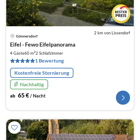
2 km von Lissendorf
Gönnersdorf
Pre
Eifel - Fewo Eifelpanorama
ab
6
2
4 Gäste
60 m
2
Schlafzimmer
pr
1 Bewertung
Na
Kostenfreie Stornierung
Nachhaltig
65
€
ab
/ Nacht