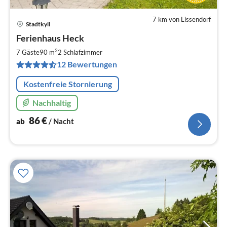
7 km von Lissendorf
Stadtkyll
Pre
Ferienhaus Heck
ab
8
2
7 Gäste
90 m
2
Schlafzimmer
pr
12 Bewertungen
Na
Kostenfreie Stornierung
Nachhaltig
86
€
ab
/ Nacht