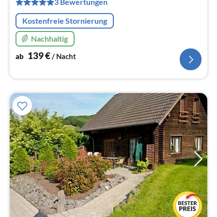
3 Bewertungen
Na
Kostenfreie Stornierung
Nachhaltig
139
€
ab
/ Nacht