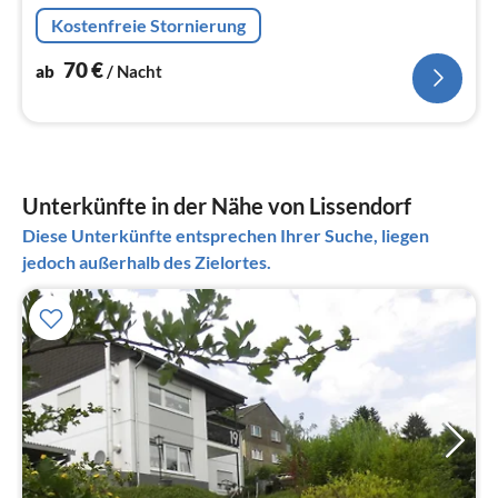
Auszeit von Ihrem Zuhause, flüchten jedoch ungern in
Kostenfreie Stornierung
die Anonymität eines H...
70
€
ab
/ Nacht
Unterkünfte in der Nähe von Lissendorf
Diese Unterkünfte entsprechen Ihrer Suche, liegen
jedoch außerhalb des Zielortes.