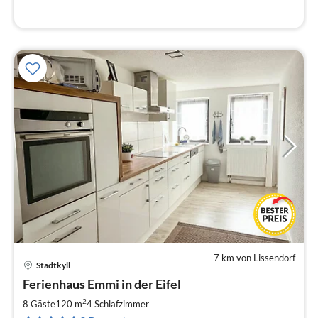
7 km von Lissendorf
Stadtkyll
Pre
Ferienhaus Emmi in der Eifel
ab
1
2
8 Gäste
120 m
4
Schlafzimmer
pr