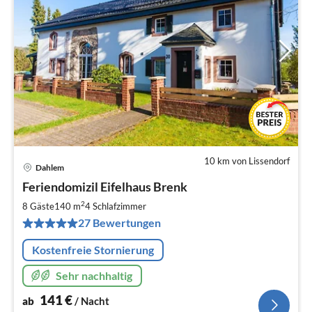
10 km von Lissendorf
Dahlem
Pre
Feriendomizil Eifelhaus Brenk
ab
1
2
8 Gäste
140 m
4
Schlafzimmer
pr
27 Bewertungen
Na
Kostenfreie Stornierung
Sehr nachhaltig
141
€
ab
/ Nacht