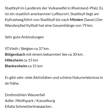
Stadtkyll im Landkreis der Vulkaneifel in Rheinland-Pfalz. Es
ist ein staatlich anerkannter Luftkurort. Stadtkyll liegt am
Kyllradweg,führt von Stadtkyll bis nach
Minden
(Sauer).Der
Wanderpfad Kylltall hat eine Gesamtlänge von 79 km.
Sehr gute Anbindungen
ST.Vieth / Belgien ca 37 km .
Bütgenbach
mit einem bekannten See ca 30 km .
Hillesheim
ca 15 km
Blankenheim
ca 15 km
Es gibt sehr viele Aktivitäten und schöne Naturerlebnisse in
de Nähe.
Dreihmühlen Wasserfall
Adler /Wolfspark / Kasselburg
Eifalia Schmetterlingsgarten ,