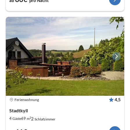
ab
pro Nacht
4,5
Ferienwohnung
Stadtkyll
2
2
4
69
Gäste
m
Schlafzimmer