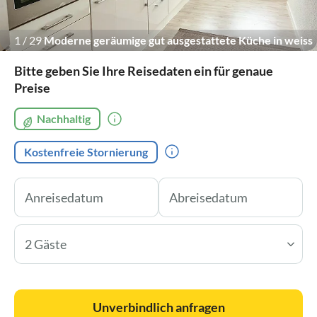
1
/
29
Moderne geräumige gut ausgestattete Küche in weiss
Hochglanz.
Bitte geben Sie Ihre Reisedaten ein für genaue
Preise
Nachhaltig
Kostenfreie Stornierung
2 Gäste
Unverbindlich anfragen