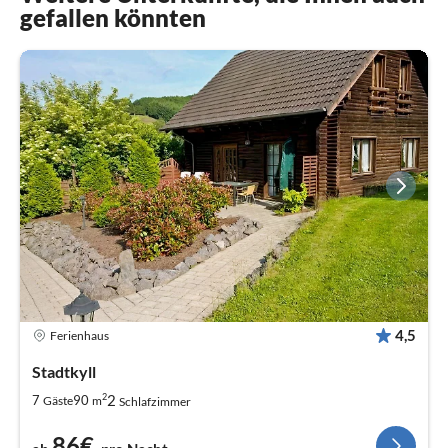
gefallen könnten
4,5
Ferienhaus
Stadtkyll
2
2
7
90
Gäste
m
Schlafzimmer
86€