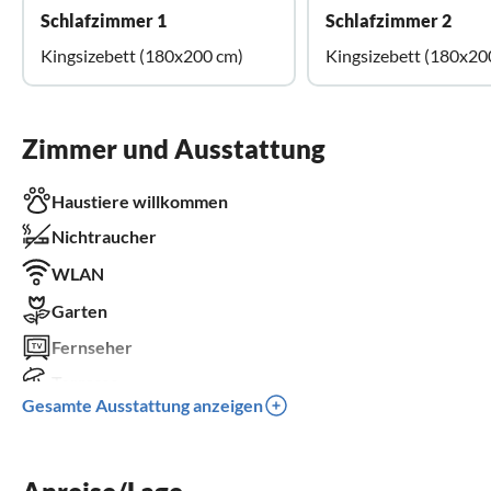
Schlafzimmer 1
Schlafzimmer 2
Kingsizebett (180x200 cm)
Kingsizebett (180x20
Zimmer und Ausstattung
Haustiere willkommen
Nichtraucher
WLAN
Garten
Fernseher
Terrasse
Gesamte Ausstattung anzeigen
Spülmaschine
Kinderbett
Parkplatz