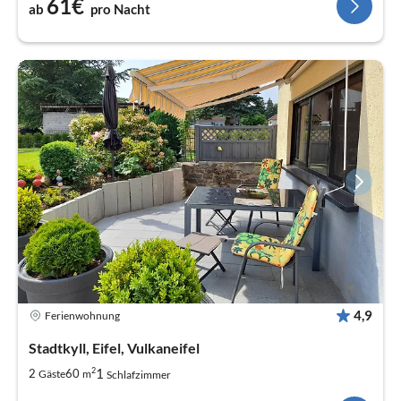
61€
ab
pro Nacht
4,9
Ferienwohnung
Stadtkyll, Eifel, Vulkaneifel
2
1
2
60
Gäste
m
Schlafzimmer