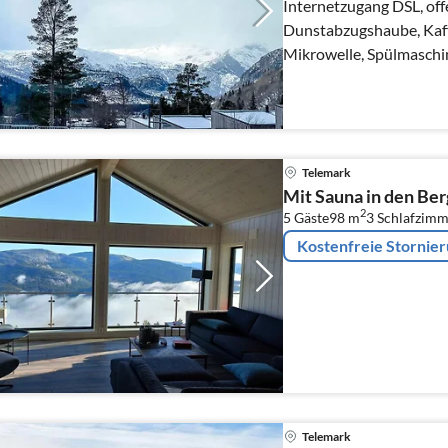
Internetzugang DSL, off
Dunstabzugshaube, Kaff
Mikrowelle, Spülmaschi
Tiefkühlschrank(1-59L)
Telemark
Mit Sauna in den Be
2
5 Gäste
98 m
3
Schlafzimm
Kostenfreie Stornie
Telemark