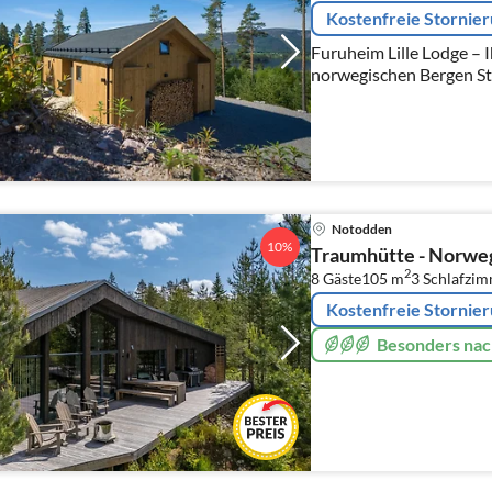
Kostenfreie Stornie
Furuheim Lille Lodge – I
norwegischen Bergen Sti
Notodden
10%
Traumhütte - Norwe
2
8 Gäste
105 m
3
Schlafzi
Kostenfreie Stornie
Besonders nac