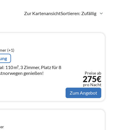
Zur Kartenansicht
Sortieren: Zufällig
mer (+1)
rung
: 110 m², 3 Zimmer, Platz für 8
stnorwegen genießen!
Preise ab
275€
pro Nacht
Zum Angebot
er