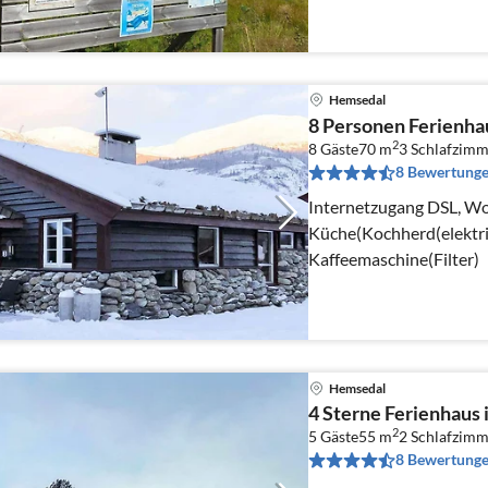
Hemsedal
8 Personen Ferienha
2
8 Gäste
70 m
3
Schlafzimm
8 Bewertung
Internetzugang DSL, Wo
Küche(Kochherd(elektri
Kaffeemaschine(Filter)
Hemsedal
4 Sterne Ferienhaus
2
5 Gäste
55 m
2
Schlafzimm
8 Bewertung