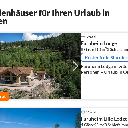
enhäuser für Ihren Urlaub in
en
Vrådal
Furuheim Lodge
2
8 Gäste
110 m
3
Schlafzim
Kostenfreie Stornie
Furuheim Lodge in Vrådal
Personen – Urlaub in O
rat
Vrådal
Furuheim Lille Lodge
2
4 Gäste
55 m
3
Schlafzimm