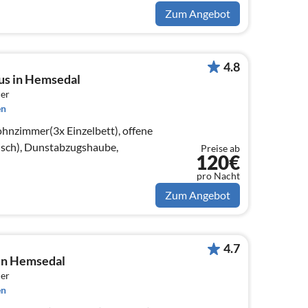
Zum Angebot
4.8
us in Hemsedal
er
en
hnzimmer(3x Einzelbett), offene
sch), Dunstabzugshaube,
Preise ab
120€
pro Nacht
Zum Angebot
4.7
 in Hemsedal
er
en