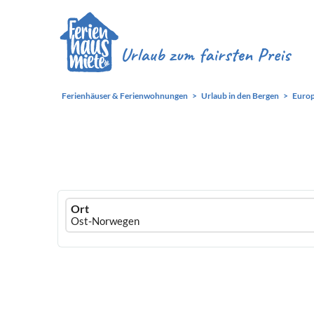
Ferienhäuser & Ferienwohnungen
Urlaub in den Bergen
Euro
Ferienhausmiete
Ort
logo