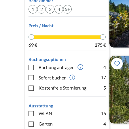
Badezimmer
1
2
3
4
5+
Preis / Nacht
69
€
275
€
Buchungsoptionen
4
Buchung anfragen
17
Sofort buchen
Kostenfreie Stornierung
5
Ausstattung
WLAN
16
Garten
4