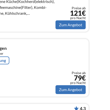
ene Küche(Kochherd(elektrisch),
eemaschine(Filter), Kombi-
Preise ab
121€
ne, Kühlschrank,
pro Nacht
, Waschmaschine)
Zum Angebot
rgen
er
rung
Preise ab
79€
pro Nacht
Zum Angebot
4.3