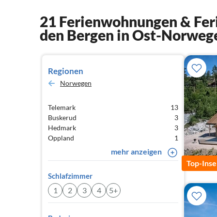
21 Ferienwohnungen & Feri
den Bergen in Ost-Norweg
Regionen
Norwegen
Telemark
13
Buskerud
3
Hedmark
3
Oppland
1
mehr anzeigen
Top-Inse
Schlafzimmer
1
2
3
4
5+