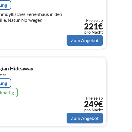
rung
hr idyllisches Ferienhaus in den
lle. Natur. Norwegen
Preise ab
221€
pro Nacht
Zum Angebot
gian Hideaway
mmer
rung
hhaltig
Preise ab
249€
pro Nacht
Zum Angebot