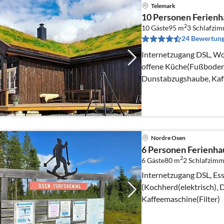
Telemark
10 Personen Ferienh
2
10 Gäste
95 m
3
Schlafzi
24 Bewertun
Internetzugang DSL, W
offene Küche(Fußbodenh
Dunstabzugshaube, Kaff
Nordre Osen
6 Personen Ferienha
2
6 Gäste
80 m
2
Schlafzimm
Internetzugang DSL, Es
(Kochherd(elektrisch),
Kaffeemaschine(Filter)