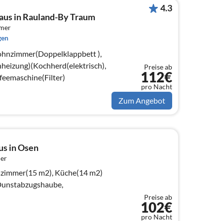
4.3
aus in Rauland-By Traum
mmer
gen
ohnzimmer(Doppelklappbett ),
eizung)(Kochherd(elektrisch),
Preise ab
112€
eemaschine(Filter)
pro Nacht
Zum Angebot
us in Osen
er
szimmer(15 m2), Küche(14 m2)
 Dunstabzugshaube,
Preise ab
102€
pro Nacht