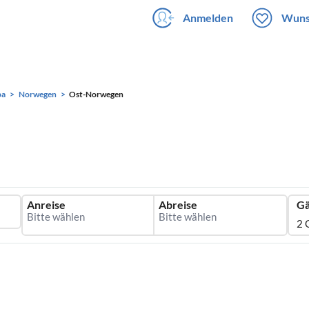
Anmelden
Wuns
pa
Norwegen
Ost-Norwegen
Anreise
Abreise
Gä
2 