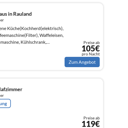
aus in Rauland
er
ene Küche(Kochherd(elektrisch),
emaschine(Filter), Waffeleisen,
maschine, Kühlschrank,
Preise ab
105€
9L)
pro Nacht
Zum Angebot
hlafzimmer
er
rung
Preise ab
119€