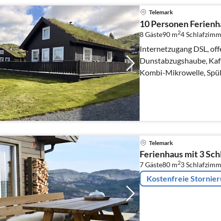
Telemark
10 Personen Ferienh
2
8 Gäste
90 m
4
Schlafzimm
Internetzugang DSL, off
Dunstabzugshaube, Kaffe
Kombi-Mikrowelle, Spül
Tiefkühlschrank(100-13
Telemark
Ferienhaus mit 3 Sc
2
7 Gäste
80 m
3
Schlafzimm
Kostenfreie Stornie