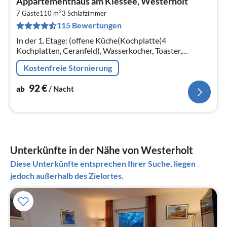
Appartementhaus am Kiessee, Westerholt
ab
2
9
7 Gäste
110 m
3
Schlafzimmer
115 Bewertungen
pr
Na
In der 1. Etage: (offene Küche(Kochplatte(4
Kochplatten, Ceranfeld), Wasserkocher, Toaster,
Kaffeemaschine, Backofen, Mikrowelle, Spülmaschine,
Kostenfreie Stornierung
Kühl-/Gefrierkombination)
92
€
ab
/ Nacht
Unterkünfte in der Nähe von Westerholt
Diese Unterkünfte entsprechen Ihrer Suche, liegen
jedoch außerhalb des Zielortes.