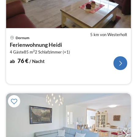
5 km von Westerholt
Pre
Dornum
ab
Ferienwohnung Heidi
7
2
4 Gäste
85 m
2
Schlafzimmer (+1)
pr
Na
76
€
ab
/ Nacht