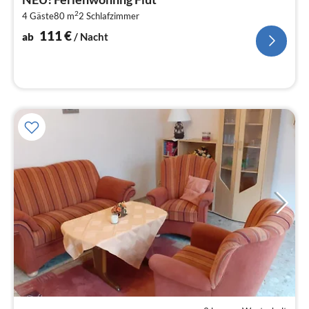
1
2
4 Gäste
80 m
2
Schlafzimmer
pr
Na
111
€
ab
/ Nacht