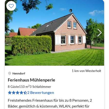
1 km von Westerholt
Nenndorf
Pre
Ferienhaus Mühlenperle
ab
1
2
8 Gäste
110 m
3
Schlafzimmer
pr
2 Bewertungen
Na
Freistehendes Friesenhaus für bis zu 8 Personen, 2
Bäder, gemütlich & küstennah, WLAN, perfekt für