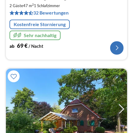
6
2
2 Gäste
47 m
1
Schlafzimmer
pr
32 Bewertungen
Na
Kostenfreie Stornierung
Sehr nachhaltig
69
€
ab
/ Nacht