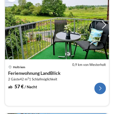
0,9 km von Westerholt
Pre
Holtriem
ab
Ferienwohnung LandBlick
5
2
2 Gäste
42 m
1
Schlafmöglichkeit
pr
Na
57
€
ab
/ Nacht