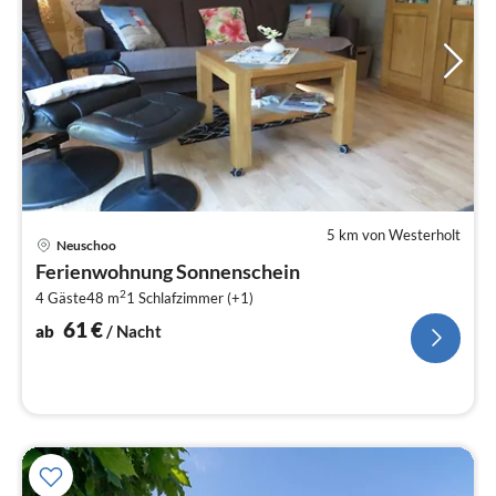
5 km von Westerholt
Pre
Neuschoo
ab
Ferienwohnung Sonnenschein
6
2
4 Gäste
48 m
1
Schlafzimmer (+1)
pr
Na
61
€
ab
/ Nacht