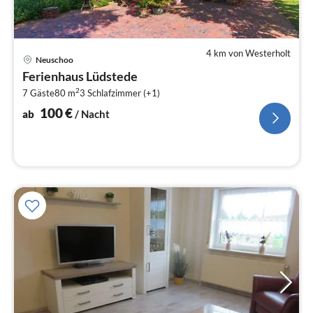
4 km von Westerholt
Pre
Neuschoo
ab
Ferienhaus Lüdstede
1
2
7 Gäste
80 m
3
Schlafzimmer (+1)
pr
Na
100
€
ab
/ Nacht