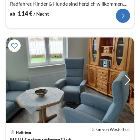
Radfahrer, Kinder & Hunde sind herzlich willkommen,
lückenlos eingezäunter Garten
114
€
ab
/ Nacht
3 km von Westerholt
Pre
Holtriem
ab
NEU! Ferienwohnng Flut