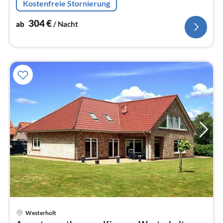
Kostenfreie Stornierung
304
€
ab
/ Nacht
Westerholt
Pre