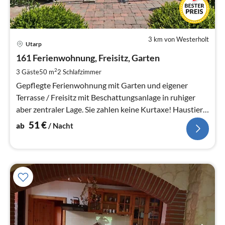
3 km von Westerholt
Pre
Utarp
ab
5
161 Ferienwohnung, Freisitz, Garten
pr
2
3 Gäste
50 m
2
Schlafzimmer
Na
Gepflegte Ferienwohnung mit Garten und eigener
Terrasse / Freisitz mit Beschattungsanlage in ruhiger
aber zentraler Lage. Sie zahlen keine Kurtaxe! Haustiere
sind nicht erlaubt.
51
€
ab
/ Nacht