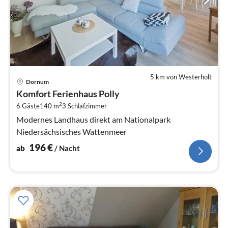
5 km von Westerholt
Pre
Dornum
ab
Komfort Ferienhaus Polly
1
2
6 Gäste
140 m
3
Schlafzimmer
pr
Na
Modernes Landhaus direkt am Nationalpark
Niedersächsisches Wattenmeer
196
€
ab
/ Nacht