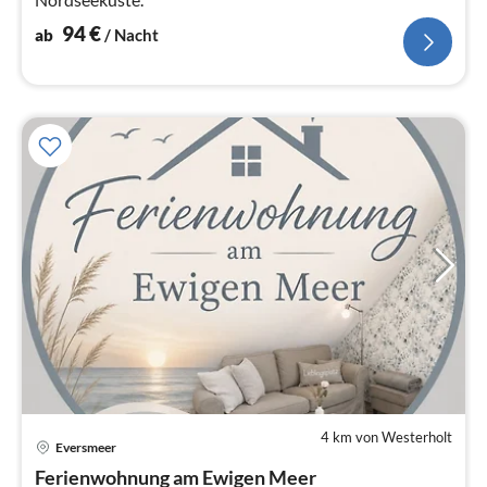
94
€
ab
/ Nacht
4 km von Westerholt
Eversmeer
Pre
Ferienwohnung am Ewigen Meer
ab