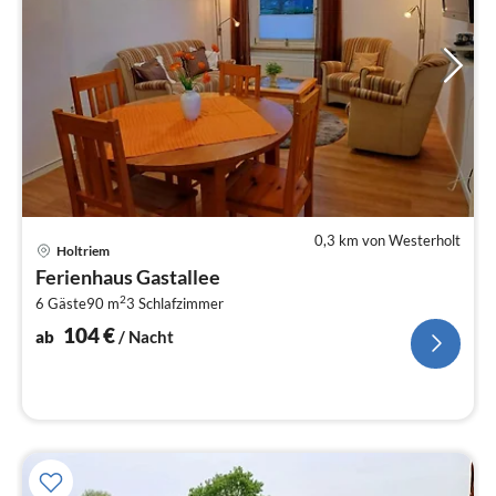
0,3 km von Westerholt
Pre
Holtriem
ab
Ferienhaus Gastallee
1
2
6 Gäste
90 m
3
Schlafzimmer
pr
Na
104
€
ab
/ Nacht