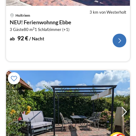
3 km von Westerholt
Pre
Holtriem
ab
NEU! Ferienwohnng Ebbe
9
2
3 Gäste
80 m
1
Schlafzimmer (+1)
pr
Na
92
€
ab
/ Nacht