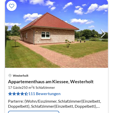
Westerholt
Pre
Appartementhaus am Kiessee, Westerholt
ab
2
3
17 Gäste
250 m
6
Schlafzimmer
111 Bewertungen
pr
Na
Parterre: (Wohn/Esszimmer, Schlafzimmer(Einzelbett,
Doppelbett), Schlafzimmer(Einzelbett, Doppelbett),
Schlafzimmer(Doppelschlafcouch, Etagenbett)