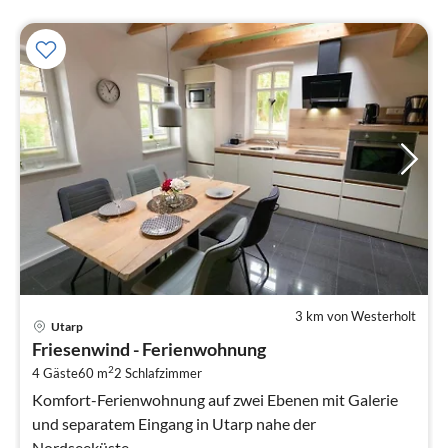
3 km von Westerholt
Pre
Utarp
ab
Friesenwind - Ferienwohnung
9
2
4 Gäste
60 m
2
Schlafzimmer
pr
Na
Komfort-Ferienwohnung auf zwei Ebenen mit Galerie
und separatem Eingang in Utarp nahe der
Nordseeküste.