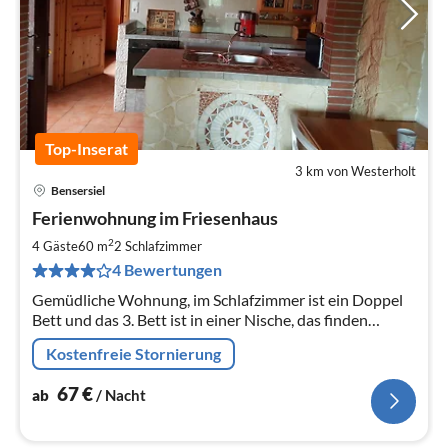
Top-Inserat
3 km von Westerholt
Bensersiel
Pre
Ferienwohnung im Friesenhaus
ab
6
2
4 Gäste
60 m
2
Schlafzimmer
pr
4 Bewertungen
Na
Gemüdliche Wohnung, im Schlafzimmer ist ein Doppel
Bett und das 3. Bett ist in einer Nische, das finden
Kinder im schön, im Wohnzimmer ist eine Schlafcoutsch.
Kostenfreie Stornierung
Inklusive Bettwäsche
67
€
ab
/ Nacht