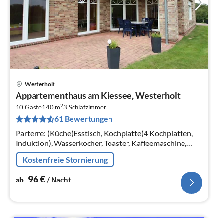
Westerholt
Pre
Appartementhaus am Kiessee, Westerholt
ab
2
9
10 Gäste
140 m
3
Schlafzimmer
61 Bewertungen
pr
Na
Parterre: (Küche(Esstisch, Kochplatte(4 Kochplatten,
Induktion), Wasserkocher, Toaster, Kaffeemaschine,
Backofen, Mikrowelle, Spülmaschine, Kühlschrank,
Kostenfreie Stornierung
Tiefkühlschrank)
96
€
ab
/ Nacht