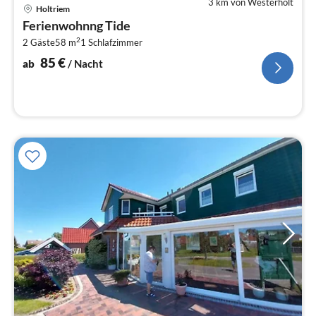
3 km von Westerholt
Pre
Holtriem
ab
Ferienwohnng Tide
8
2
2 Gäste
58 m
1
Schlafzimmer
pr
Na
85
€
ab
/ Nacht