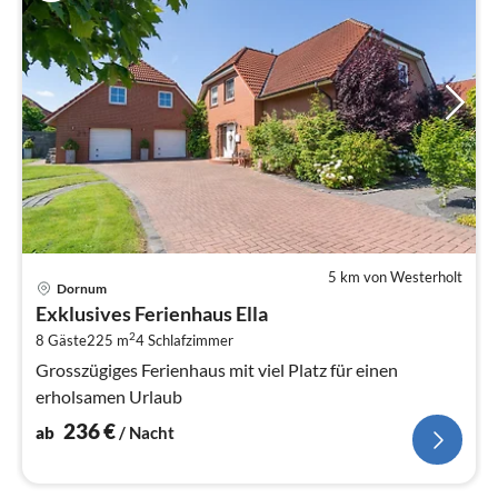
5 km von Westerholt
Pre
Dornum
ab
Exklusives Ferienhaus Ella
2
2
8 Gäste
225 m
4
Schlafzimmer
pr
Na
Grosszügiges Ferienhaus mit viel Platz für einen
erholsamen Urlaub
236
€
ab
/ Nacht