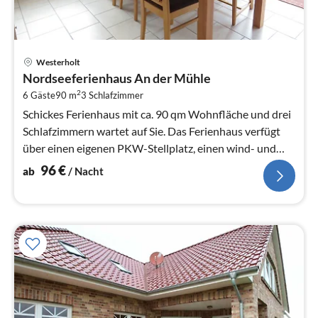
Pre
Westerholt
ab
Nordseeferienhaus An der Mühle
9
2
6 Gäste
90 m
3
Schlafzimmer
pr
Na
Schickes Ferienhaus mit ca. 90 qm Wohnfläche und drei
Schlafzimmern wartet auf Sie. Das Ferienhaus verfügt
über einen eigenen PKW-Stellplatz, einen wind- und
sichtgeschützen kleine...
96
€
ab
/ Nacht