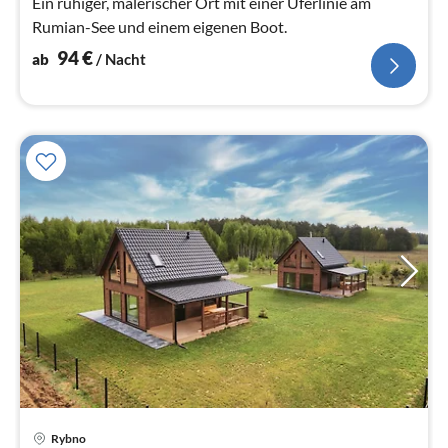
Ein ruhiger, malerischer Ort mit einer Uferlinie am
Rumian-See und einem eigenen Boot.
94
€
ab
/ Nacht
Pre
Rybno