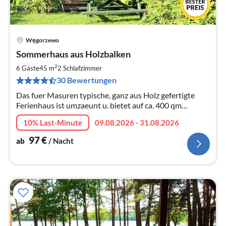
Węgorzewo
Pre
Sommerhaus aus Holzbalken
ab
9
2
6 Gäste
45 m
2
Schlafzimmer
pr
30 Bewertungen
Na
Das fuer Masuren typische, ganz aus Holz gefertigte
Ferienhaus ist umzaeunt u. bietet auf ca. 400 qm
Gartenflaeche eine wunderschoene Blumen- u.
10% Last-Minute
09.08.2026 - 31.08.2026
Rasenoase.
97
€
ab
/ Nacht