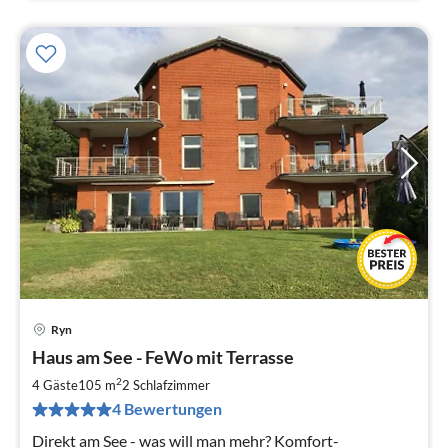
Ryn
Pre
Haus am See - FeWo mit Terrasse
ab
1
2
4 Gäste
105 m
2
Schlafzimmer
pr
4 Bewertungen
Na
Direkt am See - was will man mehr? Komfort-