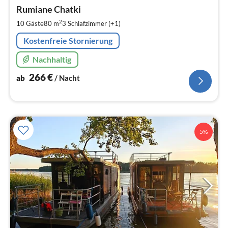
ab
2
Rumiane Chatki
pr
2
10 Gäste
80 m
3
Schlafzimmer (+1)
Na
Kostenfreie Stornierung
Nachhaltig
266
€
ab
/ Nacht
5%