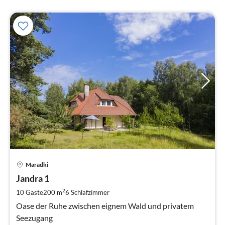
Pre
Maradki
ab
1
Jandra 1
pr
2
10 Gäste
200 m
6
Schlafzimmer
Na
Oase der Ruhe zwischen eignem Wald und privatem
Seezugang