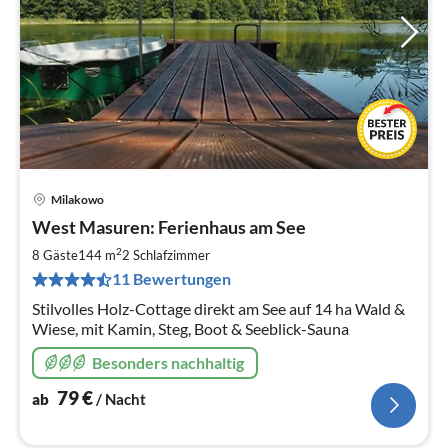
Milakowo
Pre
West Masuren: Ferienhaus am See
ab
7
2
8 Gäste
144 m
2
Schlafzimmer
pr
11 Bewertungen
Na
Stilvolles Holz-Cottage direkt am See auf 14 ha Wald &
Wiese, mit Kamin, Steg, Boot & Seeblick-Sauna
Besonders nachhaltig
79
€
ab
/ Nacht