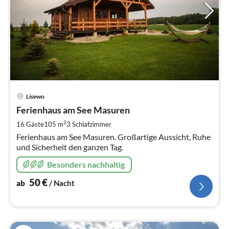
Pre
Lisewo
ab
5
Ferienhaus am See Masuren
pr
2
16 Gäste
105 m
3
Schlafzimmer
Na
Ferienhaus am See Masuren. Großartige Aussicht, Ruhe
und Sicherheit den ganzen Tag.
Besonders nachhaltig
50
€
ab
/ Nacht