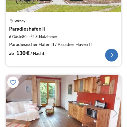
Pre
Wrony
ab
1
Paradieshafen II
pr
2
6 Gäste
80 m
2
Schlafzimmer
Na
Paradiesischer Hafen II / Paradies Haven II
130
€
ab
/ Nacht