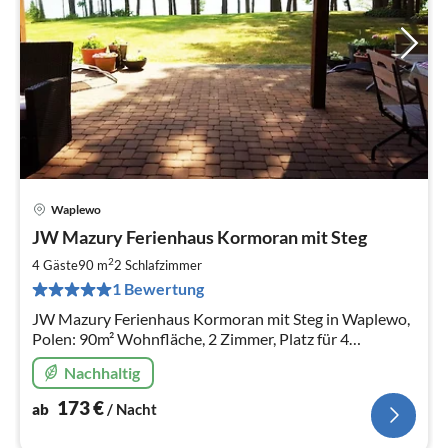
Waplewo
Pre
JW Mazury Ferienhaus Kormoran mit Steg
ab
1
2
4 Gäste
90 m
2
Schlafzimmer
pr
1 Bewertung
Na
JW Mazury Ferienhaus Kormoran mit Steg in Waplewo,
Polen: 90m² Wohnfläche, 2 Zimmer, Platz für 4
Personen.
Nachhaltig
173
€
ab
/ Nacht