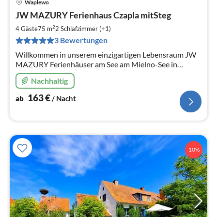
Waplewo
Pre
JW MAZURY Ferienhaus Czapla mitSteg
ab
1
2
4 Gäste
75 m
2
Schlafzimmer (+1)
pr
3 Bewertungen
Na
Willkommen in unserem einzigartigen Lebensraum JW
MAZURY Ferienhäuser am See am Mielno-See in
Masuren. Der See ist ein großer und sauberer See mit
Nachhaltig
einer Länge von uber 8 km.
163
€
ab
/ Nacht
10%