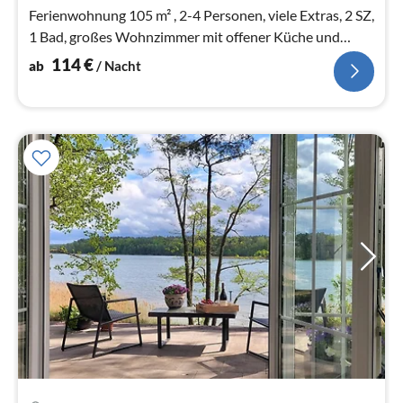
Ferienwohnung 105 m² , 2-4 Personen, viele Extras, 2 SZ,
1 Bad, großes Wohnzimmer mit offener Küche und
Esstisch, Terrasse, Garten...
114
€
ab
/ Nacht