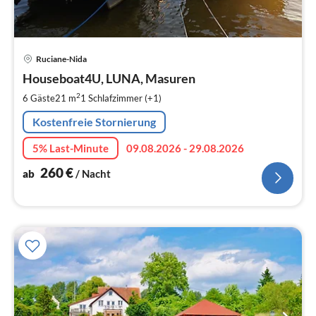
Pre
Ruciane-Nida
ab
2
Houseboat4U, LUNA, Masuren
pr
2
6 Gäste
21 m
1
Schlafzimmer (+1)
Na
Kostenfreie Stornierung
5% Last-Minute
09.08.2026 - 29.08.2026
260
€
ab
/ Nacht