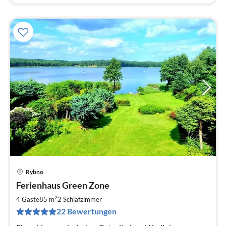
Rybno
Pre
Ferienhaus Green Zone
ab
9
2
4 Gäste
85 m
2
Schlafzimmer
pr
22 Bewertungen
Na