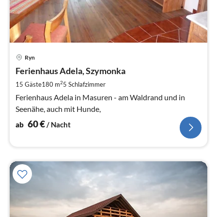
Pre
Ryn
ab
6
Ferienhaus Adela, Szymonka
pr
2
15 Gäste
180 m
5
Schlafzimmer
Na
Ferienhaus Adela in Masuren - am Waldrand und in
Seenähe, auch mit Hunde,
60
€
ab
/ Nacht