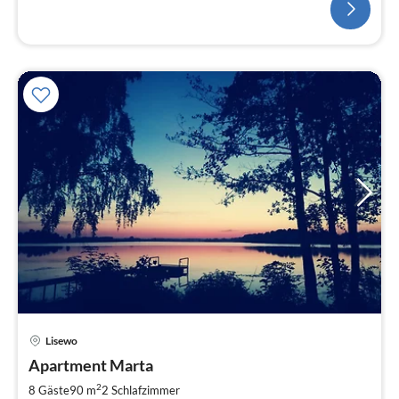
Lisewo
Pre
Apartment Marta
ab
9
2
8 Gäste
90 m
2
Schlafzimmer