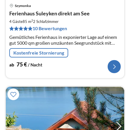
Szymonka
Pre
Ferienhaus Suleyken direkt am See
ab
7
2
4 Gäste
85 m
2
Schlafzimmer
pr
10 Bewertungen
Na
Gemütliches Ferienhaus in exponierter Lage auf einem
gut 5000 qm großen umzäunten Seegrundstück mit
eigenem Steg und Ruderboot
Kostenfreie Stornierung
75
€
ab
/ Nacht