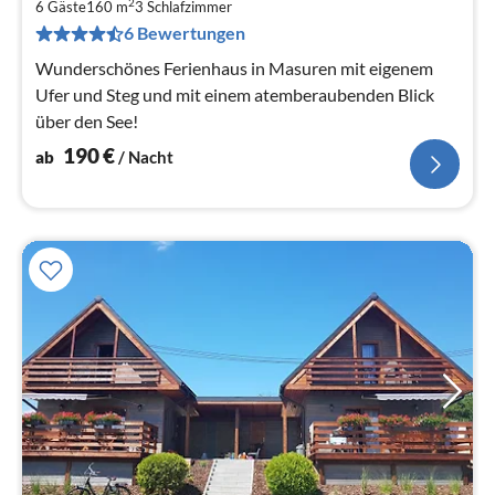
1
2
6 Gäste
160 m
3
Schlafzimmer
pr
6 Bewertungen
Na
Wunderschönes Ferienhaus in Masuren mit eigenem
Ufer und Steg und mit einem atemberaubenden Blick
über den See!
190
€
ab
/ Nacht