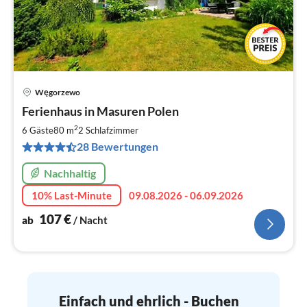
Węgorzewo
Pre
Ferienhaus in Masuren Polen
ab
1
2
6 Gäste
80 m
2
Schlafzimmer
pr
28 Bewertungen
Na
Nachhaltig
10% Last-Minute
09.08.2026 - 06.09.2026
107
€
ab
/ Nacht
Einfach und ehrlich - Buchen