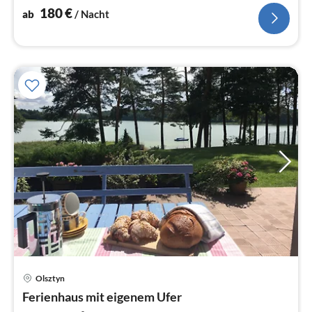
Rübezahl) steht.
180
€
ab
/ Nacht
Olsztyn
Pre
Ferienhaus mit eigenem Ufer
ab