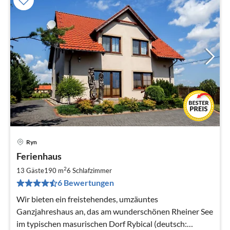
Ryn
Pre
Ferienhaus
ab
1
2
13 Gäste
190 m
6
Schlafzimmer
pr
6 Bewertungen
Na
Wir bieten ein freistehendes, umzäuntes
Ganzjahreshaus an, das am wunderschönen Rheiner See
im typischen masurischen Dorf Rybical (deutsch: