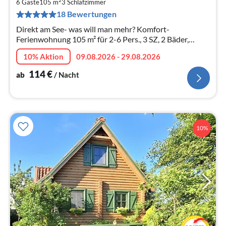
1
2
6 Gäste
105 m
3
Schlafzimmer
pr
18 Bewertungen
Na
Direkt am See- was will man mehr? Komfort-
Ferienwohnung 105 m² für 2-6 Pers., 3 SZ, 2 Bäder,
großes Wohnzimmer mit offener Küche und Essbereich,
10% Aktion
09.08.2026 - 29.08.2026
Balkon zum See, viele Extras
114
€
ab
/ Nacht
10%