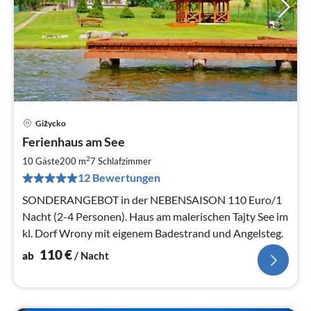
Giżycko
Pre
Ferienhaus am See
ab
1
2
10 Gäste
200 m
7
Schlafzimmer
pr
12 Bewertungen
Na
SONDERANGEBOT in der NEBENSAISON 110 Euro/1
Nacht (2-4 Personen). Haus am malerischen Tajty See im
kl. Dorf Wrony mit eigenem Badestrand und Angelsteg.
110
€
ab
/ Nacht