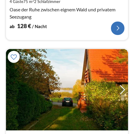
pr
2
4 Gäste
75 m
2
Schlafzimmer
Na
Oase der Ruhe zwischen eignem Wald und privatem
Seezugang
128
€
ab
/ Nacht