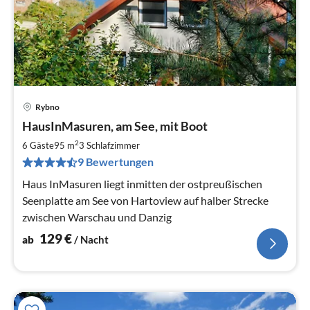
Rybno
Pre
HausInMasuren, am See, mit Boot
ab
1
2
6 Gäste
95 m
3
Schlafzimmer
pr
9 Bewertungen
Na
Haus InMasuren liegt inmitten der ostpreußischen
Seenplatte am See von Hartoview auf halber Strecke
zwischen Warschau und Danzig
129
€
ab
/ Nacht