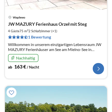
Waplewo
Pre
JW MAZURY Ferienhaus Orzeł mit Steg
ab
1
2
4 Gäste
75 m
2
Schlafzimmer (+1)
pr
1 Bewertung
Na
Willkommen in unserem einzigartigen Lebensraum JW
MAZURY Ferienhäuser am See am Mielno-See in
Masuren. Der See ist ein großer und sauberer See .
Nachhaltig
163
€
ab
/ Nacht