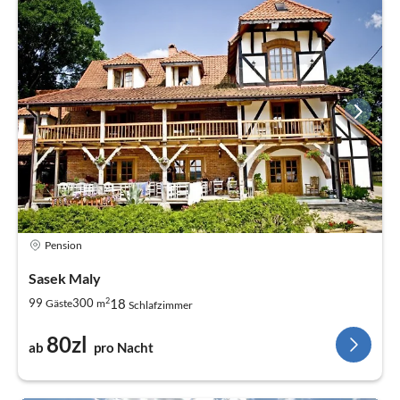
Pension
Sasek Maly
2
18
99
300
Gäste
m
Schlafzimmer
80zl
ab
pro Nacht