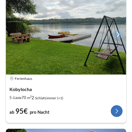
Ferienhaus
Kobylocha
2
2
5
70
Gäste
m
Schlafzimmer (+1)
95€
ab
pro Nacht