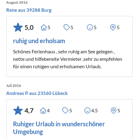
August 2016
Rene aus 39288 Burg
5,0
5
5
5
5
ruhig und erholsam
Schönes Ferienhaus , sehr ruhig am See gelegen ,
nette und hilfebereite Vermieter ,sehr zu empfehlen
für einen ruhigen und erholsamen Urlaub.
Juli 2016
Andreas P. aus 23560 Lübeck
4,7
4
5
4.5
5
Ruhiger Urlaub in wunderschöner
Umgebung