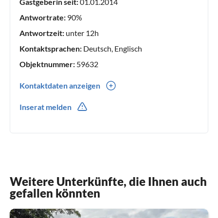
Gastgeberin seit:
01.01.2014
Antwortrate:
90%
Antwortzeit:
unter 12h
Kontaktsprachen:
Deutsch, Englisch
Objektnummer:
59632
Kontaktdaten anzeigen
0049(0) 15739864826
Inserat melden
0049(0) 15739864826
Weitere Unterkünfte, die Ihnen auch
gefallen könnten