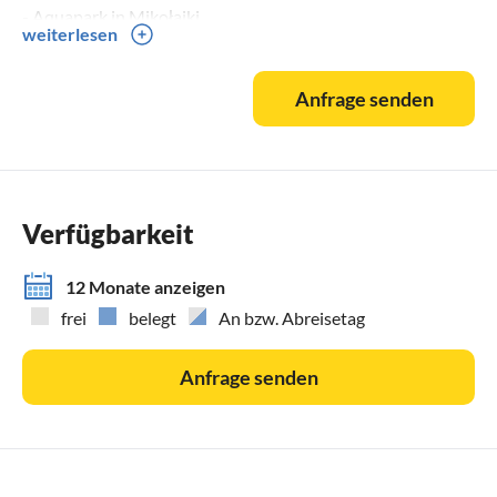
- Aquapark in Mikołajki
weiterlesen
- Aquapark in Olsztyn (Allenstein)
- Wildlife Reserve (Kajakfahren auf dem Krutynia Fluss)
Anfrage senden
- Waldmuseum in Spychów
- Seilpark in Spychów
- Freilichtmuseum in Spychów
- Hitlers Hauptquartier "Gierłoż" bei Kętrzyn
und zahlreiche Sommerveranstaltungen: Szczytno Days and
Verfügbarkeit
Nights (Juli), Country Picnic in Mragowo (Juli)
12 Monate anzeigen
frei
belegt
An bzw. Abreisetag
Anfrage senden