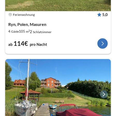
5,0
Ferienwohnung
Ryn, Polen, Masuren
2
2
4
105
Gäste
m
Schlafzimmer
114€
ab
pro Nacht