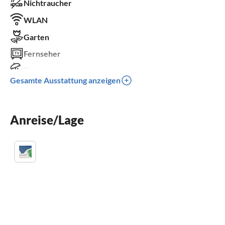
Nichtraucher
WLAN
Garten
Fernseher
Terrasse
Gesamte Ausstattung anzeigen
Spülmaschine
Waschmaschine
Anreise/Lage
Sauna