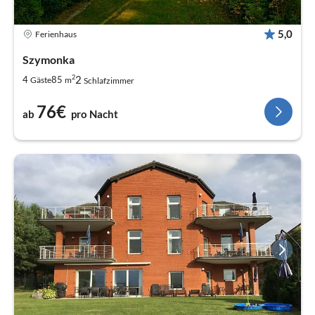
5,0
Ferienhaus
Szymonka
2
2
4
85
Gäste
m
Schlafzimmer
76€
ab
pro Nacht