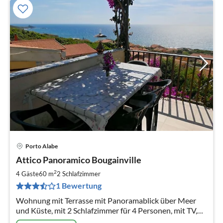
Porto Alabe
Pre
Attico Panoramico Bougainville
ab
8
2
4 Gäste
60 m
2
Schlafzimmer
pr
1 Bewertung
Na
Wohnung mit Terrasse mit Panoramablick über Meer
und Küste, mit 2 Schlafzimmer für 4 Personen, mit TV,
Bad mit Duschkabine, Waschmaschine, 2. Terrasse und