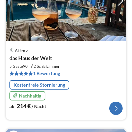
Alghero
Pre
das Haus der Welt
ab
2
2
5 Gäste
90 m
2
Schlafzimmer
pr
1 Bewertung
Na
Kostenfreie Stornierung
Nachhaltig
214
€
ab
/ Nacht