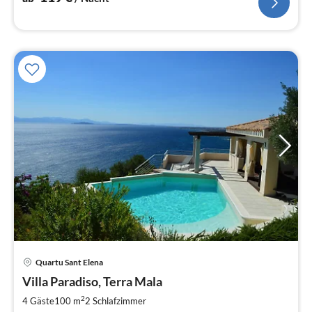
Quartu Sant Elena
Pre
Villa Paradiso, Terra Mala
ab
1
2
4 Gäste
100 m
2
Schlafzimmer