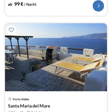
99
€
ab
/ Nacht
Porto Alabe
Pre
Santa Maria del Mare
ab
2