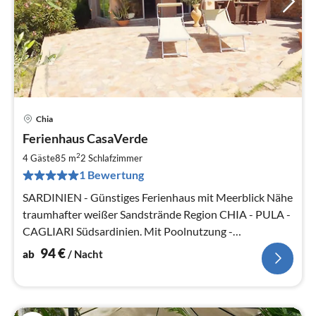
Chia
Pre
Ferienhaus CasaVerde
ab
9
2
4 Gäste
85 m
2
Schlafzimmer
pr
1 Bewertung
Na
SARDINIEN - Günstiges Ferienhaus mit Meerblick Nähe
traumhafter weißer Sandstrände Region CHIA - PULA -
CAGLIARI Südsardinien. Mit Poolnutzung -
Tennisplätze sind in der Anlage.
94
€
ab
/ Nacht