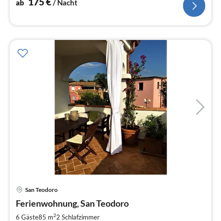
175
€
ab
/ Nacht
Pre
San Teodoro
ab
8
Ferienwohnung, San Teodoro
pr
2
6 Gäste
85 m
2
Schlafzimmer