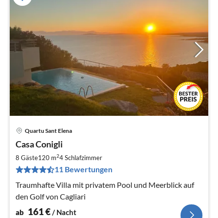
Quartu Sant Elena
Pre
Casa Conigli
ab
1
2
8 Gäste
120 m
4
Schlafzimmer
pr
11 Bewertungen
Na
Traumhafte Villa mit privatem Pool und Meerblick auf
den Golf von Cagliari
161
€
ab
/ Nacht