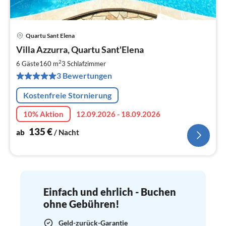
Quartu Sant Elena
Pre
Villa Azzurra, Quartu Sant'Elena
ab
1
2
6 Gäste
160 m
3
Schlafzimmer
pr
3 Bewertungen
Na
Kostenfreie Stornierung
10% Aktion
12.09.2026 - 18.09.2026
135
€
ab
/ Nacht
Einfach und ehrlich - Buchen
ohne Gebühren!
Geld-zurück-Garantie