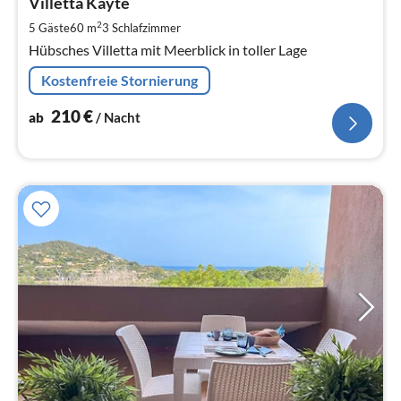
2
Villetta Kayte
pr
2
5 Gäste
60 m
3
Schlafzimmer
Na
Hübsches Villetta mit Meerblick in toller Lage
Kostenfreie Stornierung
210
€
ab
/ Nacht