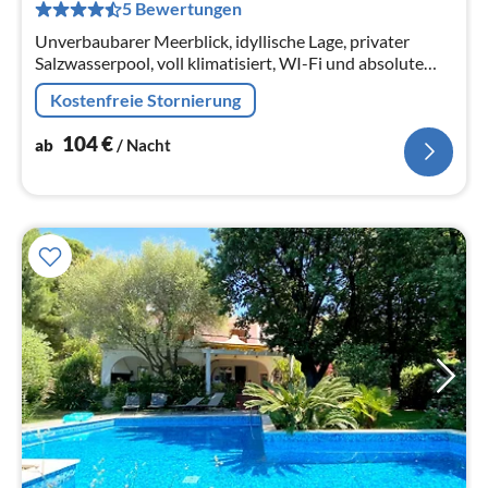
pr
5 Bewertungen
Na
Unverbaubarer Meerblick, idyllische Lage, privater
Salzwasserpool, voll klimatisiert, WI-Fi und absolute
Privatsphäre.
Kostenfreie Stornierung
104
€
ab
/ Nacht