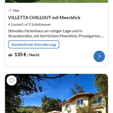
Pre
Chia
ab
1
VILLETTA CHILLOUT mit Meerblick
pr
2
4 Gäste
65 m
2
Schlafzimmer
Na
Stilvolles Ferienhaus an ruhiger Lage und in
Strandesnähe, mit herrlichem Meerblick, Privatgarten,
Klimaanlage, Smart-TV, Internet, Barbecue und
Kostenfreie Stornierung
Privatparkplatz.
135
€
ab
/ Nacht