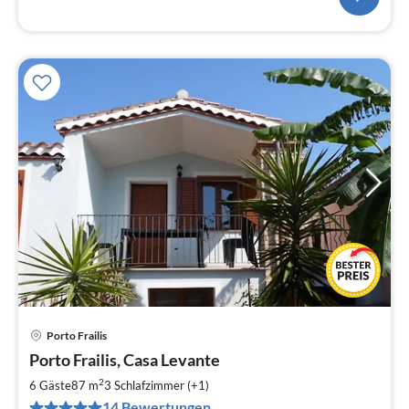
Porto Frailis
Pre
Porto Frailis, Casa Levante
ab
7
2
6 Gäste
87 m
3
Schlafzimmer (+1)
pr
14 Bewertungen