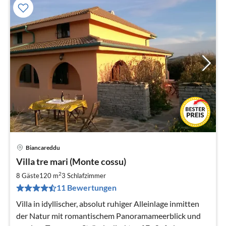
Biancareddu
Pre
Villa tre mari (Monte cossu)
ab
8
2
8 Gäste
120 m
3
Schlafzimmer
pr
11 Bewertungen
Na
Villa in idyllischer, absolut ruhiger Alleinlage inmitten
der Natur mit romantischem Panoramameerblick und