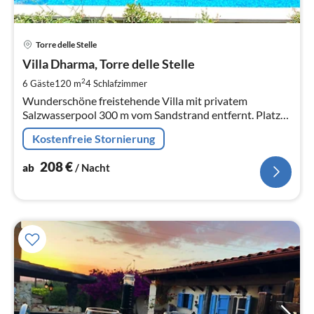
Pre
Torre delle Stelle
ab
2
Villa Dharma, Torre delle Stelle
pr
2
6 Gäste
120 m
4
Schlafzimmer
Na
Wunderschöne freistehende Villa mit privatem
Salzwasserpool 300 m vom Sandstrand entfernt. Platz
für 6 Personen, 3 Schlafzimmer und 3 Bäder, nur wenige
Kostenfreie Stornierung
Schritte vom Sandstrand entfernt.
208
€
ab
/ Nacht