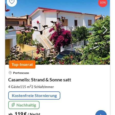
10%
Top-Inserat
Pre
Portoscuso
ab
1
Casamelis: Strand & Sonne satt
pr
2
4 Gäste
115 m
2
Schlafzimmer
Na
Kostenfreie Stornierung
Nachhaltig
119
€
ab
/ Nacht