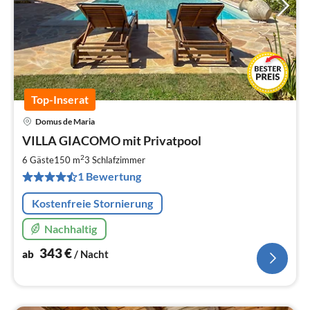
Top-Inserat
Domus de Maria
Pre
VILLA GIACOMO mit Privatpool
ab
3
2
6 Gäste
150 m
3
Schlafzimmer
pr
1 Bewertung
Na
Kostenfreie Stornierung
Nachhaltig
343
€
ab
/ Nacht