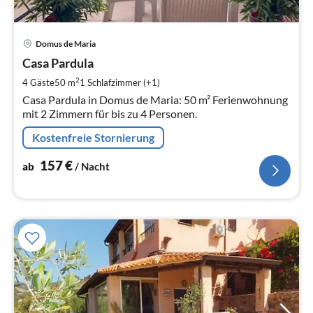
Pre
Domus de Maria
ab
1
Casa Pardula
pr
2
4 Gäste
50 m
1
Schlafzimmer (+1)
Na
Casa Pardula in Domus de Maria: 50 m² Ferienwohnung
mit 2 Zimmern für bis zu 4 Personen.
Kostenfreie Stornierung
157
€
ab
/ Nacht