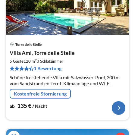
Torre delle Stelle
Pre
Villa Ami, Torre delle Stelle
ab
1
2
5 Gäste
120 m
3
Schlafzimmer
pr
1 Bewertung
Na
Schöne freistehende Villa mit Salzwasser-Pool, 300 m
vom Sandstrand entfernt, Klimaanlage und Wi-Fi.
Kostenfreie Stornierung
135
€
ab
/ Nacht