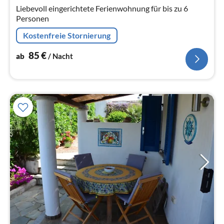
Na
Liebevoll eingerichtete Ferienwohnung für bis zu 6
Personen
Kostenfreie Stornierung
85
€
ab
/ Nacht