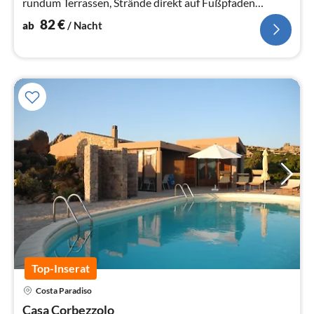
rundum Terrassen, Strände direkt auf Fußpfaden
erreichbar
82
€
ab
/ Nacht
Top-Inserat
Pre
Costa Paradiso
ab
1
Casa Corbezzolo