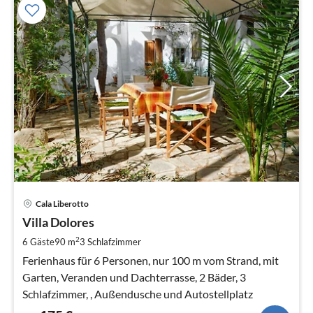
Pre
Cala Liberotto
ab
1
Villa Dolores
pr
2
6 Gäste
90 m
3
Schlafzimmer
Na
Ferienhaus für 6 Personen, nur 100 m vom Strand, mit
Garten, Veranden und Dachterrasse, 2 Bäder, 3
Schlafzimmer, , Außendusche und Autostellplatz