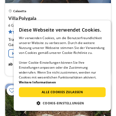
Calasetta
Pre
Villa Polygala
ab
7
2
6 Gäste
90 m
3
Schlafzimmer
Diese Webseite verwendet Cookies.
pr
3 Bewertungen
Na
Wir verwenden Cookies, um die Benutzerfreundlichkeit
Traumhaftes Ferienhaus für 6 +Baby Personen mit
unserer Website zu verbessern. Durch die weitere
Garten in Calasetta , 3 Schlafzimmer mit Klimaanlagen ,
Nutzung unserer Webseite stimmen Sie der Verwendung
2 Bäder, Wohnküche. Strand sowie Stadtzentrum sind
von Cookies gemäß unserer Cookie-Richtlinie zu.
Kostenfreie Stornierung
fußläufig erreichbar.
Unter Cookie-Einstellungen können Sie Ihre
77
€
ab
/ Nacht
Einstellungen anpassen oder die Zustimmung
widerrufen. Wenn Sie nicht zustimmen, werden nur
Cookies mit wesentlichen Funktionalitäten aktiviert.
Weitere Informationen
10%
ALLE COOKIES ZULASSEN
COOKIE-EINSTELLUNGEN