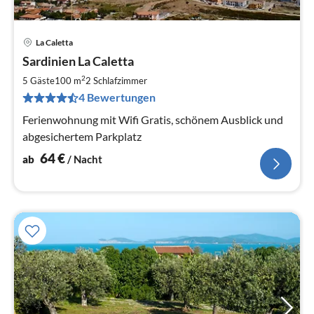
La Caletta
Pre
Sardinien La Caletta
ab
6
2
5 Gäste
100 m
2
Schlafzimmer
pr
4 Bewertungen
Na
Ferienwohnung mit Wifi Gratis, schönem Ausblick und
abgesichertem Parkplatz
64
€
ab
/ Nacht