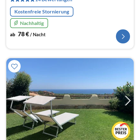
Na
Kostenfreie Stornierung
Nachhaltig
78
€
ab
/ Nacht