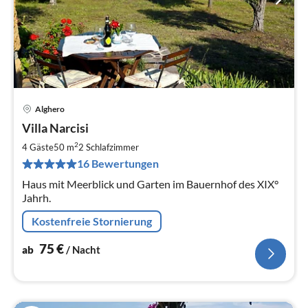
Alghero
Pre
Villa Narcisi
ab
7
2
4 Gäste
50 m
2
Schlafzimmer
pr
16 Bewertungen
Na
Haus mit Meerblick und Garten im Bauernhof des XIX°
Jahrh.
Kostenfreie Stornierung
75
€
ab
/ Nacht