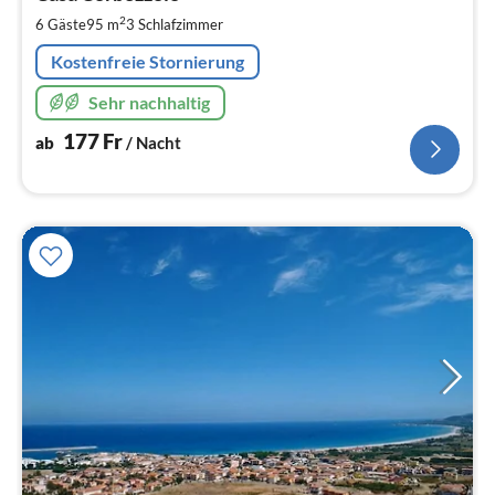
pr
2
6 Gäste
95 m
3
Schlafzimmer
Na
Kostenfreie Stornierung
Sehr nachhaltig
177
Fr
ab
/ Nacht