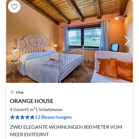
Chia
Pre
ORANGE HOUSE
ab
9
2
4 Gäste
45 m
1
Schlafzimmer
pr
12 Bewertungen
Na
ZWEI ELEGANTE WOHNUNGEN 800 METER VOM
MEER ENTFERNT