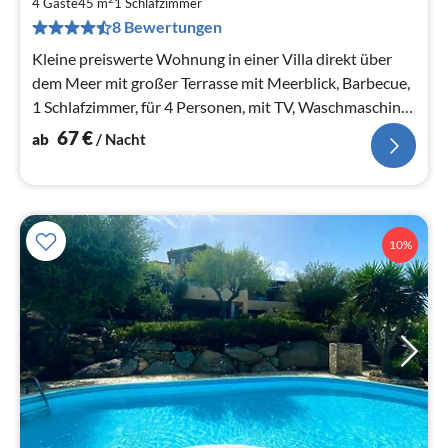
6
4 Gäste
45 m
1
Schlafzimmer
pr
8 Bewertungen
Na
Kleine preiswerte Wohnung in einer Villa direkt über
dem Meer mit großer Terrasse mit Meerblick, Barbecue,
1 Schlafzimmer, für 4 Personen, mit TV, Waschmaschine
und Autostellplatz
67
€
ab
/ Nacht
10%