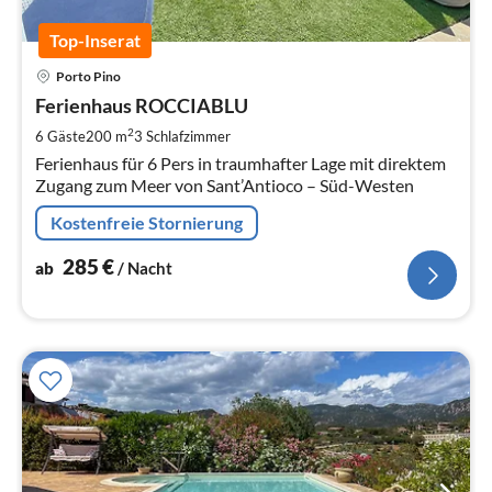
Top-Inserat
Pre
Porto Pino
ab
2
Ferienhaus ROCCIABLU
pr
2
6 Gäste
200 m
3
Schlafzimmer
Na
Ferienhaus für 6 Pers in traumhafter Lage mit direktem
Zugang zum Meer von Sant’Antioco – Süd-Westen
Kostenfreie Stornierung
285
€
ab
/ Nacht