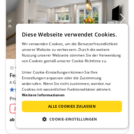
Diese Webseite verwendet Cookies.
Wir verwenden Cookies, um die Benutzerfreundlichkeit
unserer Website zu verbessern. Durch die weitere
Nutzung unserer Webseite stimmen Sie der Verwendung
von Cookies gemäß unserer Cookie-Richtlinie zu.
Westerland
Unter Cookie-Einstellungen können Sie Ihre
Pre
Ferienhaus Deichvilla Tinnum Sylt
Einstellungen anpassen oder die Zustimmung
ab
2
1
6 Gäste
125 m
3
Schlafzimmer
widerrufen. Wenn Sie nicht zustimmen, werden nur
2 Bewertungen
Cookies mit wesentlichen Funktionalitäten aktiviert.
pr
Weitere Informationen
Na
Premium Ferienhaus mit Sauna, Terrasse und Garten
ALLE COOKIES ZULASSEN
20% Aktion
07.08.2026 - 14.08.2026
189
€
ab
/ Nacht
COOKIE-EINSTELLUNGEN