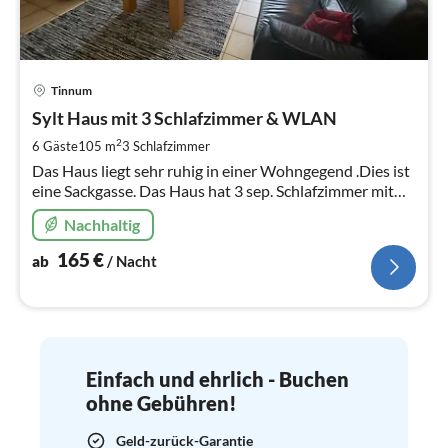
Pre
Tinnum
ab
1
Sylt Haus mit 3 Schlafzimmer & WLAN
pr
2
6 Gäste
105 m
3
Schlafzimmer
Na
Das Haus liegt sehr ruhig in einer Wohngegend .Dies ist
eine Sackgasse. Das Haus hat 3 sep. Schlafzimmer mit
Doppelbetten, 2 Duschbäder, Terrasse direkt am
Nachhaltig
Wohnraum, kleine Rasenf
165
€
ab
/ Nacht
Einfach und ehrlich - Buchen
ohne Gebühren!
Geld-zurück-Garantie