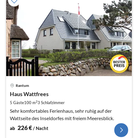
Pre
Rantum
ab
2
Haus Wattfrees
pr
2
5 Gäste
100 m
3
Schlafzimmer
Na
Sehr komfortables Ferienhaus, sehr ruhig auf der
Wattseite des Inseldorfes mit freiem Meeresblick.
226
€
ab
/ Nacht