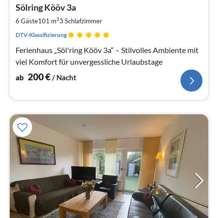
2
Sölring Kööv 3a
pr
2
6 Gäste
101 m
3
Schlafzimmer
Na
DTV-Klassifizierung
Ferienhaus „Söl'ring Kööv 3a“ – Stilvolles Ambiente mit
viel Komfort für unvergessliche Urlaubstage
200
€
ab
/ Nacht