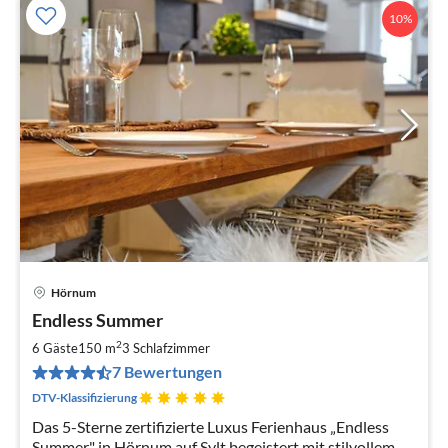
10%
Hörnum
Pre
Endless Summer
ab
2
2
6 Gäste
150 m
3
Schlafzimmer
pr
7 Bewertungen
Na
DTV-Klassifizierung
Das 5-Sterne zertifizierte Luxus Ferienhaus „Endless
Summer" in Hörnum auf Sylt begeistert mit stilvollem