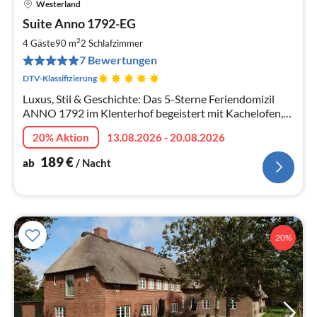
Westerland
Pre
Suite Anno 1792-EG
ab
1
2
4 Gäste
90 m
2
Schlafzimmer
pr
7 Bewertungen
Na
DTV-Klassifizierung
Luxus, Stil & Geschichte: Das 5-Sterne Feriendomizil
ANNO 1792 im Klenterhof begeistert mit Kachelofen,
Sauna, privater Terrasse und Strandnähe.
20% Aktion
13.08.2026 - 20.08.2026
189
€
ab
/ Nacht
20%