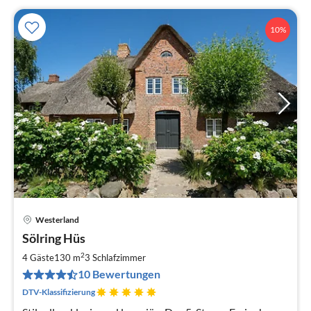
10%
Westerland
Pre
Sölring Hüs
ab
2
2
4 Gäste
130 m
3
Schlafzimmer
pr
10 Bewertungen
Na
DTV-Klassifizierung