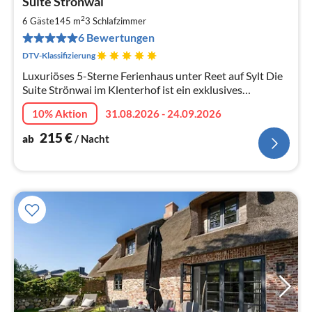
Suite Strönwai
ab
2
2
6 Gäste
145 m
3
Schlafzimmer
pr
6 Bewertungen
Na
DTV-Klassifizierung
Luxuriöses 5-Sterne Ferienhaus unter Reet auf Sylt Die
Suite Strönwai im Klenterhof ist ein exklusives
Ferienhaus in Alt-Westerland mit Kachelofen, privater
10% Aktion
31.08.2026 - 24.09.2026
Terrasse und Saunahaus.
215
€
ab
/ Nacht