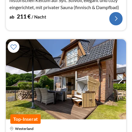
historischen Keitum auf Sylt. Stilvoll, elegant und cozy
eingerichtet, mit privater Sauna (finnisch & Dampfbad)
211
€
ab
/ Nacht
Top-Inserat
Pre
Westerland
ab