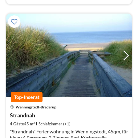
Top-Inserat
Pre
Wenningstedt-Braderup
ab
1
Strandnah
pr
2
4 Gäste
45 m
1
Schlafzimmer (+1)
Na
"Strandnah" Ferienwohnung in Wenningstedt, 45qm, für
bis zu 4 Personen, 2 Zimmer, Bad, Küchenzeile,