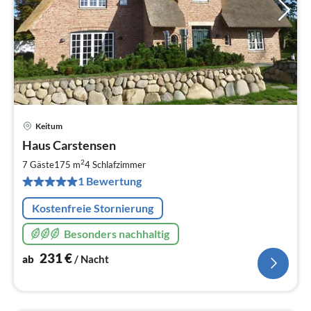
Keitum
Pre
Haus Carstensen
ab
2
2
7 Gäste
175 m
4
Schlafzimmer
pr
1 Bewertung
Na
Kostenfreie Stornierung
Besonders nachhaltig
231
€
ab
/ Nacht