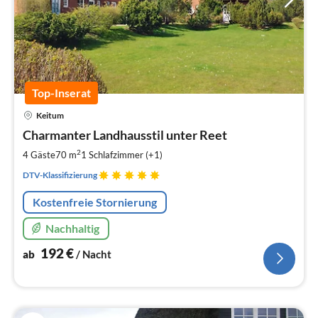
Top-Inserat
Pre
Keitum
ab
1
Charmanter Landhausstil unter Reet
pr
2
4 Gäste
70 m
1
Schlafzimmer (+1)
Na
DTV-Klassifizierung
Kostenfreie Stornierung
Nachhaltig
192
€
ab
/ Nacht