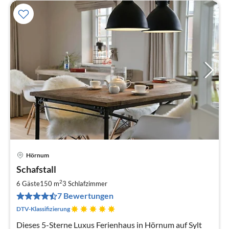
Hörnum
Pre
Schafstall
ab
2
2
6 Gäste
150 m
3
Schlafzimmer
pr
7 Bewertungen
Na
DTV-Klassifizierung
Dieses 5-Sterne Luxus Ferienhaus in Hörnum auf Sylt