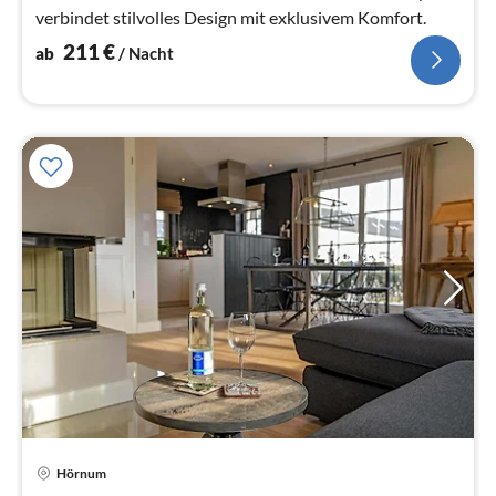
verbindet stilvolles Design mit exklusivem Komfort.
211
€
ab
/ Nacht
Hörnum
Pre