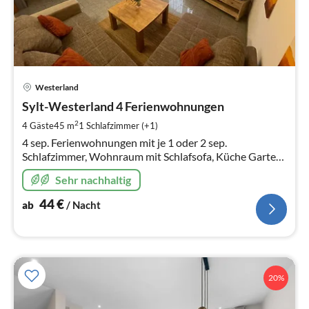
Pre
Westerland
ab
4
Sylt-Westerland 4 Ferienwohnungen
pr
2
4 Gäste
45 m
1
Schlafzimmer (+1)
Na
4 sep. Ferienwohnungen mit je 1 oder 2 sep.
Schlafzimmer, Wohnraum mit Schlafsofa, Küche Garten/
Rasenanteil oder Terrasse mit Strandkorb &
Sehr nachhaltig
Gartenmöbel, INTERNET/ WLAN
44
€
ab
/ Nacht
20%