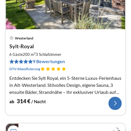
Westerland
Pre
Sylt-Royal
ab
3
2
6 Gäste
200 m
3
Schlafzimmer
pr
9 Bewertungen
Na
DTV-Klassifizierung
Entdecken Sie Sylt Royal, ein 5-Sterne Luxus-Ferienhaus
in Alt-Westerland. Stilvolles Design, eigene Sauna, 3
ensuite Bäder, Strandnähe – Ihr exklusiver Urlaub auf
Sylt.
314
€
ab
/ Nacht