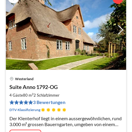
Westerland
Pre
Suite Anno 1792-OG
ab
1
2
4 Gäste
80 m
2
Schlafzimmer
pr
3 Bewertungen
Na
DTV-Klassifizierung
Der Klenterhof liegt in einem aussergewöhnlichen, rund
3.000 m² grossen Bauerngarten, umgeben von einem
typischen Friesenwall – eine echte Rarität auf Sylt.