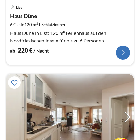
Pre
List
ab
2
Haus Düne
pr
2
6 Gäste
120 m
1
Schlafzimmer
Na
Haus Düne in List: 120 m² Ferienhaus auf den
Nordfriesischen Inseln für bis zu 6 Personen.
220
€
ab
/ Nacht