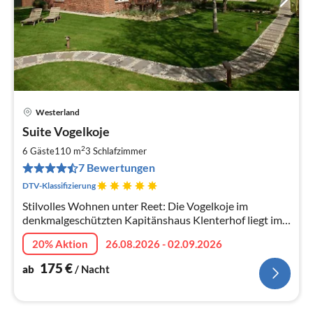
Westerland
Pre
Suite Vogelkoje
ab
1
2
6 Gäste
110 m
3
Schlafzimmer
pr
7 Bewertungen
Na
DTV-Klassifizierung
Stilvolles Wohnen unter Reet: Die Vogelkoje im
denkmalgeschützten Kapitänshaus Klenterhof liegt im
begehrten Alt-Westerland auf Sylt, nur wenige
20% Aktion
26.08.2026 - 02.09.2026
Gehminuten von Strand, Bahnhof und ...
175
€
ab
/ Nacht