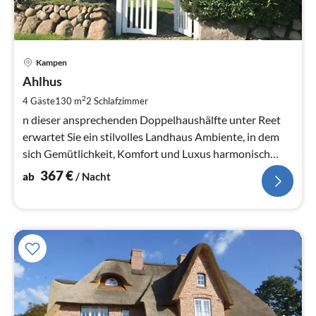
Pre
Kampen
ab
3
Ahlhus
pr
2
4 Gäste
130 m
2
Schlafzimmer
Na
n dieser ansprechenden Doppelhaushälfte unter Reet
erwartet Sie ein stilvolles Landhaus Ambiente, in dem
sich Gemütlichkeit, Komfort und Luxus harmonisch
miteinander verbinden.
367
€
ab
/ Nacht