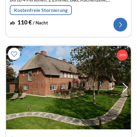
Südbalkon.
Kostenfreie Stornierung
110
€
ab
/ Nacht
20%