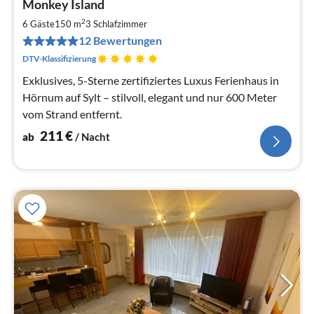
Monkey Island
ab
2
2
6 Gäste
150 m
3
Schlafzimmer
pr
12 Bewertungen
Na
DTV-Klassifizierung
Exklusives, 5-Sterne zertifiziertes Luxus Ferienhaus in
Hörnum auf Sylt – stilvoll, elegant und nur 600 Meter
vom Strand entfernt.
211
€
ab
/ Nacht