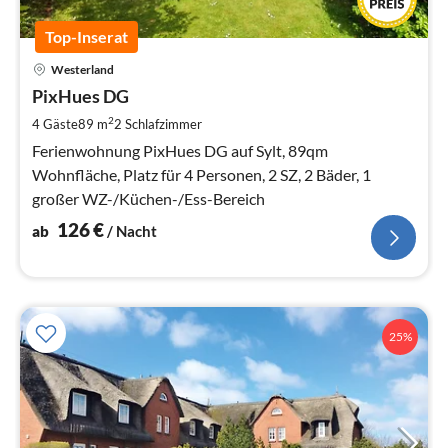
Top-Inserat
Pre
Westerland
ab
1
PixHues DG
pr
2
4 Gäste
89 m
2
Schlafzimmer
Na
Ferienwohnung PixHues DG auf Sylt, 89qm
Wohnfläche, Platz für 4 Personen, 2 SZ, 2 Bäder, 1
großer WZ-/Küchen-/Ess-Bereich
126
€
ab
/ Nacht
25%