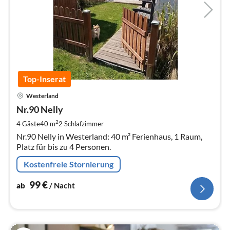
Top-Inserat
Pre
Westerland
ab
9
Nr.90 Nelly
pr
2
4 Gäste
40 m
2
Schlafzimmer
Na
Nr.90 Nelly in Westerland: 40 m² Ferienhaus, 1 Raum,
Platz für bis zu 4 Personen.
Kostenfreie Stornierung
99
€
ab
/ Nacht