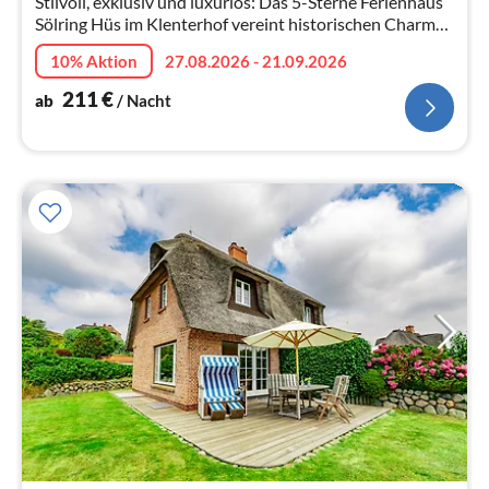
Stilvoll, exklusiv und luxuriös: Das 5-Sterne Ferienhaus
Sölring Hüs im Klenterhof vereint historischen Charme
mit modernem Luxus.
10% Aktion
27.08.2026 - 21.09.2026
211
€
ab
/ Nacht