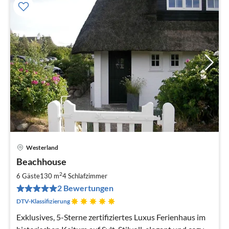
Westerland
Pre
Beachhouse
ab
2
2
6 Gäste
130 m
4
Schlafzimmer
pr
2 Bewertungen
Na
DTV-Klassifizierung
Exklusives, 5-Sterne zertifiziertes Luxus Ferienhaus im