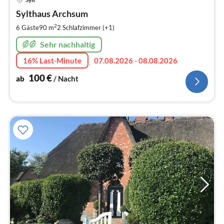
ab
1
Sylthaus Archsum
pr
2
6 Gäste
90 m
2
Schlafzimmer (+1)
Na
Sehr nachhaltig
16% Last-Minute
07.08.2026 - 08.08.2026
100
€
ab
/ Nacht