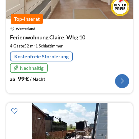
Top-Inserat
Pre
Westerland
ab
9
Ferienwohnung Claire, Whg 10
pr
2
4 Gäste
52 m
1
Schlafzimmer
Na
Kostenfreie Stornierung
Nachhaltig
99
€
ab
/ Nacht