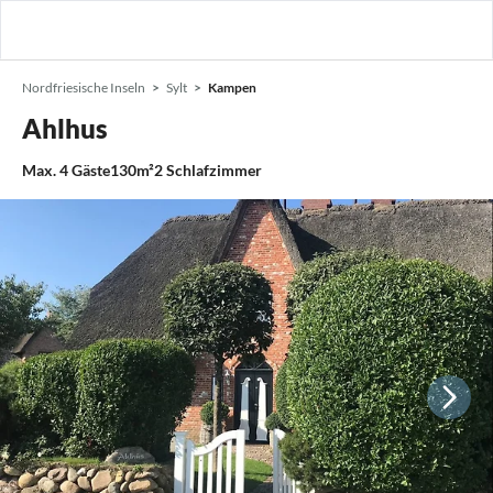
Nordfriesische Inseln
Sylt
Kampen
Ahlhus
Max.
4
Gäste
130m²
2
Schlafzimmer