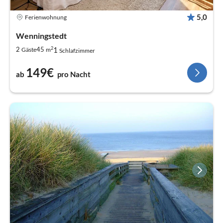
5,0
Ferienwohnung
Wenningstedt
2
1
2
45
Gäste
m
Schlafzimmer
149€
ab
pro Nacht