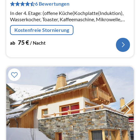
6 Bewertungen
pr
Na
In der 4. Etage: (offene Küche(Kochplatte(Induktion),
Wasserkocher, Toaster, Kaffeemaschine, Mikrowelle,
Spülmaschine, Kühlschrank, ())
Kostenfreie Stornierung
75
€
ab
/ Nacht