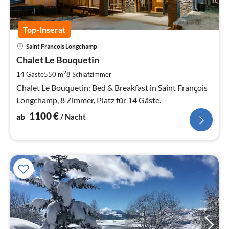
Top-Inserat
Pre
Saint Francois Longchamp
ab
1
Chalet Le Bouquetin
pr
2
14 Gäste
550 m
8
Schlafzimmer
Na
Chalet Le Bouquetin: Bed & Breakfast in Saint François
Longchamp, 8 Zimmer, Platz für 14 Gäste.
1100
€
ab
/ Nacht