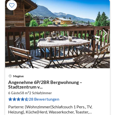
Megève
Pre
Angenehme 6P/2BR Bergwohnung –
ab
Stadtzentrum v...
1
2
6 Gäste
58 m
2
Schlafzimmer
pr
28 Bewertungen
Na
Parterre: (Wohnzimmer(Schlafcouch 1 Pers., TV,
Heizung), Küche(Herd, Wasserkocher, Toaster,