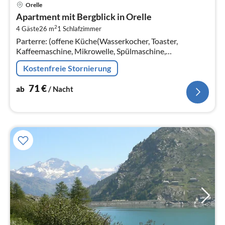
Pre
Orelle
ab
Apartment mit Bergblick in Orelle
7
2
4 Gäste
26 m
1
Schlafzimmer
pr
Parterre: (offene Küche(Wasserkocher, Toaster,
Na
Kaffeemaschine, Mikrowelle, Spülmaschine,
Kühlschrank, Tiefkühlschrank, elektrische Kochplatten, )
Kostenfreie Stornierung
71
€
ab
/ Nacht