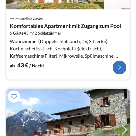
Pre
St. Sorlin d Arves
ab
Komfortables Apartment mit Zugang zum Pool
4
2
6 Gäste
43 m
2
Schlafzimmer
pr
Na
Wohnzimmer(Doppelschlafcouch, TV, Sitzecke),
Kochnische(Esstisch, Kochplatte(elektrisch),
Kaffeemaschine(Filter), Mikrowelle, Spülmaschine,
Kühlschrank), Schlafzimmer(Doppelbett)
43
€
ab
/ Nacht