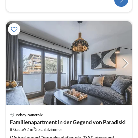
Pre
Peisey-Nancroix
ab
Familienapartment in der Gegend von Paradiski
2
2
8 Gäste
92 m
3
Schlafzimmer
pr
Na
Wohnzimmer(Doppelschlafcouch, TV(Flatscreen),