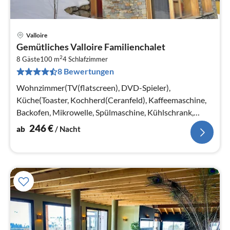
Valloire
Pre
Gemütliches Valloire Familienchalet
ab
2
2
8 Gäste
100 m
4
Schlafzimmer
8 Bewertungen
pr
Na
Wohnzimmer(TV(flatscreen), DVD-Spieler),
Küche(Toaster, Kochherd(Ceranfeld), Kaffeemaschine,
Backofen, Mikrowelle, Spülmaschine, Kühlschrank,
Tiefkühlschrank)
246
€
ab
/ Nacht