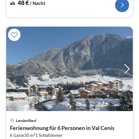
Spieler), Schlafzimmer(2x Einzelbett)
48
€
ab
/ Nacht
Lanslevillard
Pre
Ferienwohnung für 6 Personen in Val Cenis
ab
2
7
6 Gäste
30 m
1
Schlafzimmer