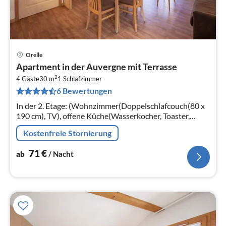
Orelle
Pre
Apartment in der Auvergne mit Terrasse
ab
2
7
4 Gäste
30 m
1
Schlafzimmer
6 Bewertungen
pr
Na
In der 2. Etage: (Wohnzimmer(Doppelschlafcouch(80 x
190 cm), TV), offene Küche(Wasserkocher, Toaster,
Kaffeemaschine, Mikrowelle, Spülmaschine,
Kostenfreie Stornierung
Kühlschrank, Tiefkühlschrank, elektr...
71
€
ab
/ Nacht