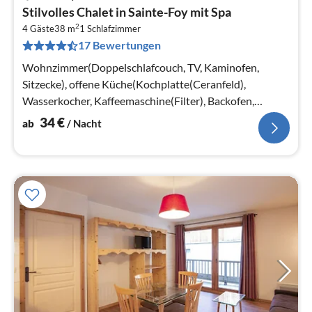
Pre
Stilvolles Chalet in Sainte-Foy mit Spa
ab
2
3
4 Gäste
38 m
1
Schlafzimmer
17 Bewertungen
pr
Na
Wohnzimmer(Doppelschlafcouch, TV, Kaminofen,
Sitzecke), offene Küche(Kochplatte(Ceranfeld),
Wasserkocher, Kaffeemaschine(Filter), Backofen,
Mikrowelle, Spülmaschine, Kühlschrank)
34
€
ab
/ Nacht