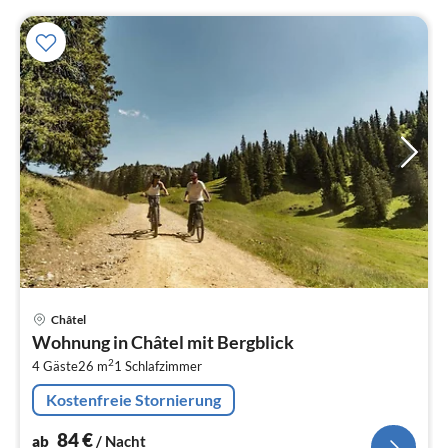
Pre
Châtel
ab
Wohnung in Châtel mit Bergblick
8
2
4 Gäste
26 m
1
Schlafzimmer
pr
Na
Kostenfreie Stornierung
84
€
ab
/ Nacht