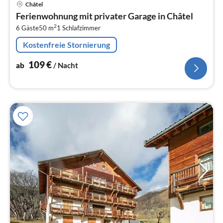
Pre
Châtel
ab
Ferienwohnung mit privater Garage in Châtel
1
2
6 Gäste
50 m
1
Schlafzimmer
pr
Na
Kostenfreie Stornierung
109
€
ab
/ Nacht