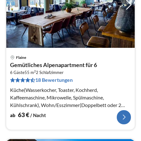
Flaine
Pre
Gemütliches Alpenapartment für 6
ab
2
6
6 Gäste
55 m
2
Schlafzimmer
18 Bewertungen
pr
Na
Küche(Wasserkocher, Toaster, Kochherd,
Kaffeemaschine, Mikrowelle, Spülmaschine,
Kühlschrank), Wohn/Esszimmer(Doppelbett oder 2
Einzelbetten)
63
€
ab
/ Nacht