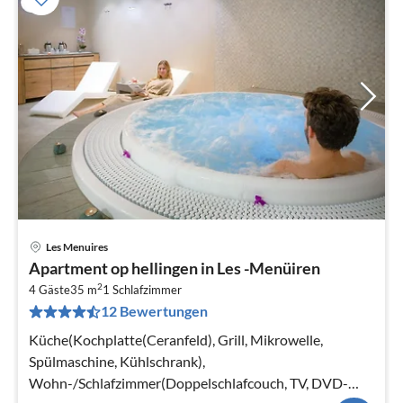
Les Menuires
Pre
Apartment op hellingen in Les -Menüiren
ab
2
4
4 Gäste
35 m
1
Schlafzimmer
12 Bewertungen
pr
Na
Küche(Kochplatte(Ceranfeld), Grill, Mikrowelle,
Spülmaschine, Kühlschrank),
Wohn-/Schlafzimmer(Doppelschlafcouch, TV, DVD-