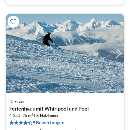
Orelle
Pre
Ferienhaus mit Whirlpool und Pool
ab
2
7
4 Gäste
25 m
1
Schlafzimmer
9 Bewertungen
pr
Na