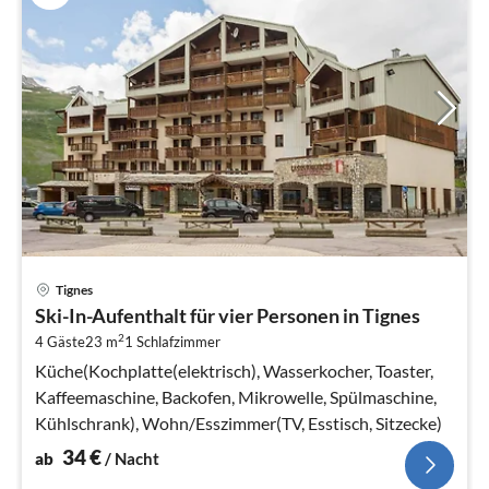
Pre
Tignes
ab
Ski-In-Aufenthalt für vier Personen in Tignes
3
2
4 Gäste
23 m
1
Schlafzimmer
pr
Na
Küche(Kochplatte(elektrisch), Wasserkocher, Toaster,
Kaffeemaschine, Backofen, Mikrowelle, Spülmaschine,
Kühlschrank), Wohn/Esszimmer(TV, Esstisch, Sitzecke)
34
€
ab
/ Nacht