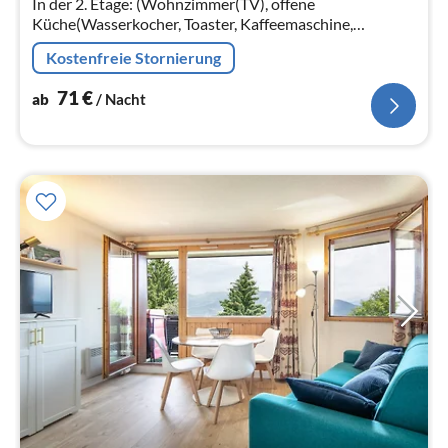
In der 2. Etage: (Wohnzimmer(TV), offene
Küche(Wasserkocher, Toaster, Kaffeemaschine,
Mikrowelle, Spülmaschine, Kühlschrank,
Kostenfreie Stornierung
Tiefkühlschrank, elektrische Kochplatten, elektrische K...
71
€
ab
/ Nacht