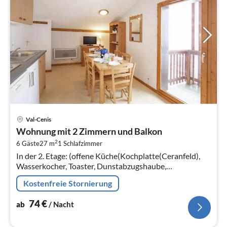
Pre
Val-Cenis
ab
Wohnung mit 2 Zimmern und Balkon
7
2
6 Gäste
27 m
1
Schlafzimmer
pr
In der 2. Etage: (offene Küche(Kochplatte(Ceranfeld),
Na
Wasserkocher, Toaster, Dunstabzugshaube,
Kaffeemaschine, Mikrowelle, Spülmaschine,
Kostenfreie Stornierung
Kühl-/Gefrierkombination, , )
74
€
ab
/ Nacht