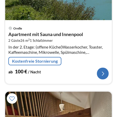
Pre
Orelle
ab
Apartment mit Sauna und Innenpool
1
2
2 Gäste
26 m
1
Schlafzimmer
pr
In der 2. Etage: (offene Küche(Wasserkocher, Toaster,
Na
Kaffeemaschine, Mikrowelle, Spülmaschine,
Kühlschrank, elektrische Kochplatten, ),
Kostenfreie Stornierung
Wohn-/Schlafzimmer(Einzelbett(80 x 190 cm)
100
€
ab
/ Nacht