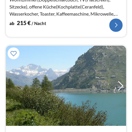
Sitzecke), offene Küche(Kochplatte(Ceranfeld),
Wasserkocher, Toaster, Kaffeemaschine, Mikrowelle,
Spülmaschine, Kühlschrank, , )
215
€
ab
/ Nacht