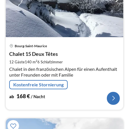
Pre
Bourg-Saint-Maurice
ab
1
Chalet 15 Deux Têtes
pr
2
12 Gäste
140 m
6
Schlafzimmer
Na
Chalet in den französischen Alpen für einen Aufenthalt
unter Freunden oder mit Familie
Kostenfreie Stornierung
168
€
ab
/ Nacht