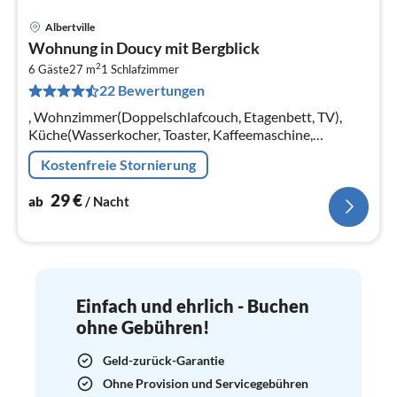
Albertville
Pre
Wohnung in Doucy mit Bergblick
ab
2
2
6 Gäste
27 m
1
Schlafzimmer
22 Bewertungen
pr
Na
, Wohnzimmer(Doppelschlafcouch, Etagenbett, TV),
Küche(Wasserkocher, Toaster, Kaffeemaschine,
Backofen, Mikrowelle, Spülmaschine, Kühlschrank, ),
Kostenfreie Stornierung
Schlafzimmer(Doppelbett)
29
€
ab
/ Nacht
Einfach und ehrlich - Buchen
ohne Gebühren!
Geld-zurück-Garantie
Ohne Provision und Servicegebühren