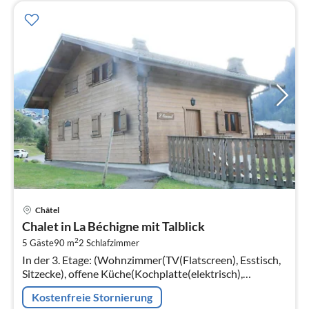
Pre
Châtel
ab
Chalet in La Béchigne mit Talblick
1
2
5 Gäste
90 m
2
Schlafzimmer
pr
In der 3. Etage: (Wohnzimmer(TV(Flatscreen), Esstisch,
Na
Sitzecke), offene Küche(Kochplatte(elektrisch),
Wasserkocher, Toaster, Kaffeemaschine(Filter)
Kostenfreie Stornierung