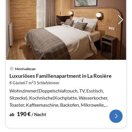
Pre
Montvalezan
ab
Luxuriöses Familienapartment in La Rosière
1
2
8 Gäste
67 m
3
Schlafzimmer
pr
Na
Wohnzimmer(Doppelschlafcouch, TV, Esstisch,
Sitzecke), Kochnische(Kochplatte, Wasserkocher,
Toaster, Kaffeemaschine, Backofen, Mikrowelle,
Spülmaschine, Kühl-/Gefrierkombination, )
190
€
ab
/ Nacht