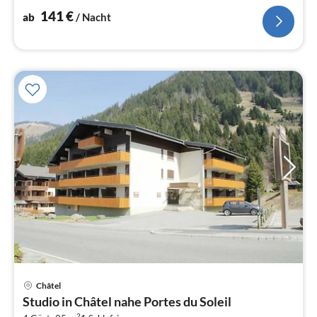
141
€
ab
/ Nacht
Pre
Châtel
ab
Studio in Châtel nahe Portes du Soleil
6
2