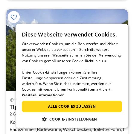
Diese Webseite verwendet Cookies.
Wir verwenden Cookies, um die Benutzerfreundlichkeit
unserer Website zu verbessern. Durch die weitere
Nutzung unserer Webseite stimmen Sie der Verwendung
von Cookies gemäß unserer Cookie-Richtlinie zu.
Unter Cookie-Einstellungen können Sie Ihre
Einstellungen anpassen oder die Zustimmung
widerrufen. Wenn Sie nicht zustimmen, werden nur
Cookies mit wesentlichen Funktionalitäten aktiviert.
Weitere Informationen
Pre
Tignes
ab
Tignes-Unterkunft mit Sauna und Pool
ALLE COOKIES ZULASSEN
6
2
2 Gäste
12 m
1
Schlafzimmer
pr
COOKIE-EINSTELLUNGEN
Na
Kochnische(), Schlafzimmer(Einzelbett, Einzelbett, TV),
Badezimmer(Badewanne, Waschbecken, Toilette, Föhn, )