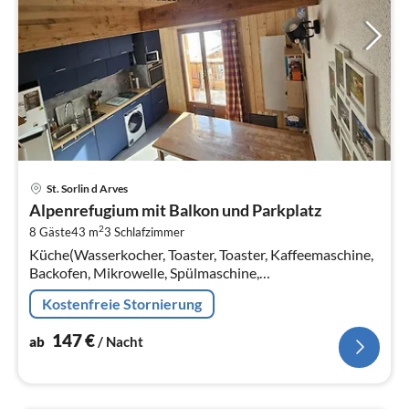
Pre
St. Sorlin d Arves
ab
Alpenrefugium mit Balkon und Parkplatz
1
2
8 Gäste
43 m
3
Schlafzimmer
pr
Küche(Wasserkocher, Toaster, Toaster, Kaffeemaschine,
Na
Backofen, Mikrowelle, Spülmaschine,
Kühl-/Gefrierkombination, , ),
Kostenfreie Stornierung
Wohn/Esszimmer(Doppelschlafcouch, TV, Esstisch,
Sitzecke)
147
€
ab
/ Nacht