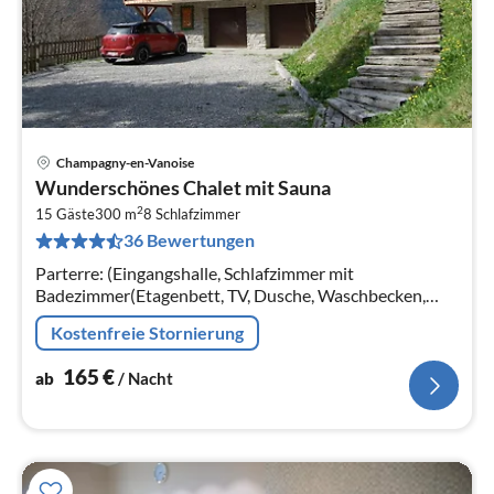
Champagny-en-Vanoise
Pre
Wunderschönes Chalet mit Sauna
ab
2
1
15 Gäste
300 m
8
Schlafzimmer
36 Bewertungen
pr
Na
Parterre: (Eingangshalle, Schlafzimmer mit
Badezimmer(Etagenbett, TV, Dusche, Waschbecken,
Toilette), Schlafzimmer mit Badezimmer(Einzelbett, TV,
Kostenfreie Stornierung
Dusche, Waschbecken, Toilette))
165
€
ab
/ Nacht