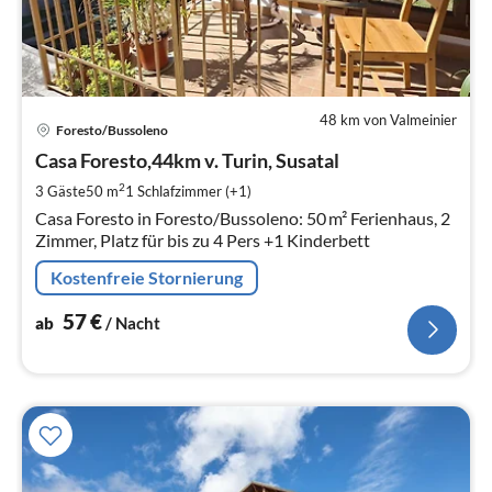
48 km von Valmeinier
Pre
Foresto/Bussoleno
ab
5
Casa Foresto,44km v. Turin, Susatal
pr
2
3 Gäste
50 m
1
Schlafzimmer (+1)
Na
Casa Foresto in Foresto/Bussoleno: 50 m² Ferienhaus, 2
Zimmer, Platz für bis zu 4 Pers +1 Kinderbett
Kostenfreie Stornierung
57
€
ab
/ Nacht