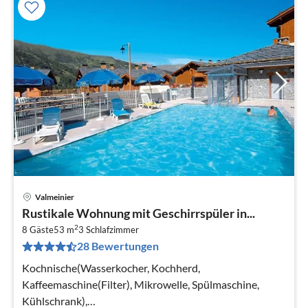
Valmeinier
Pre
Rustikale Wohnung mit Geschirrspüler in...
ab
2
1
8 Gäste
53 m
3
Schlafzimmer
28 Bewertungen
pr
Na
Kochnische(Wasserkocher, Kochherd,
Kaffeemaschine(Filter), Mikrowelle, Spülmaschine,
Kühlschrank),