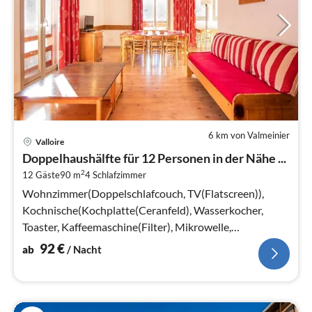
6 km von Valmeinier
Pre
Valloire
ab
Doppelhaushälfte für 12 Personen in der Nähe ...
9
2
12 Gäste
90 m
4
Schlafzimmer
pr
Na
Wohnzimmer(Doppelschlafcouch, TV(Flatscreen)),
Kochnische(Kochplatte(Ceranfeld), Wasserkocher,
Toaster, Kaffeemaschine(Filter), Mikrowelle,
Kühlschrank), Schlafzimmer(Doppelbett)
92
€
ab
/ Nacht