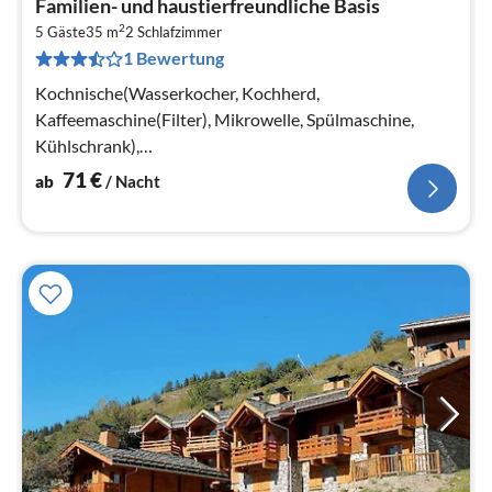
Familien- und haustierfreundliche Basis
ab
2
7
5 Gäste
35 m
2
Schlafzimmer
1 Bewertung
pr
Na
Kochnische(Wasserkocher, Kochherd,
Kaffeemaschine(Filter), Mikrowelle, Spülmaschine,
Kühlschrank),
Wohn-/Schlafzimmer(Doppelschlafcouch)
71
€
ab
/ Nacht