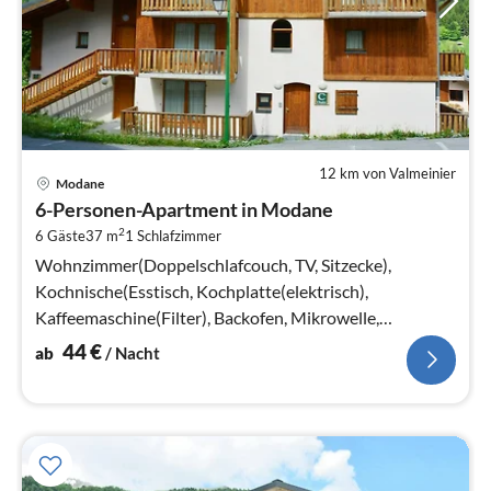
12 km von Valmeinier
Pre
Modane
ab
6-Personen-Apartment in Modane
4
2
6 Gäste
37 m
1
Schlafzimmer
pr
Na
Wohnzimmer(Doppelschlafcouch, TV, Sitzecke),
Kochnische(Esstisch, Kochplatte(elektrisch),
Kaffeemaschine(Filter), Backofen, Mikrowelle,
Spülmaschine, Kühlschrank)
44
€
ab
/ Nacht