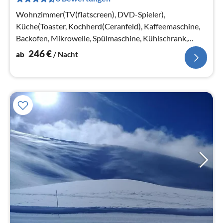
pr
Na
Wohnzimmer(TV(flatscreen), DVD-Spieler),
Küche(Toaster, Kochherd(Ceranfeld), Kaffeemaschine,
Backofen, Mikrowelle, Spülmaschine, Kühlschrank,
Tiefkühlschrank)
246
€
ab
/ Nacht