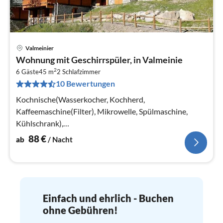
Valmeinier
Pre
Wohnung mit Geschirrspüler, in Valmeinie
ab
2
8
6 Gäste
45 m
2
Schlafzimmer
10 Bewertungen
pr
Na
Kochnische(Wasserkocher, Kochherd,
Kaffeemaschine(Filter), Mikrowelle, Spülmaschine,
Kühlschrank),
Wohn-/Schlafzimmer(Doppelschlafcouch),
88
€
ab
/ Nacht
Schlafzimmer(Doppelbett)
Einfach und ehrlich - Buchen
ohne Gebühren!