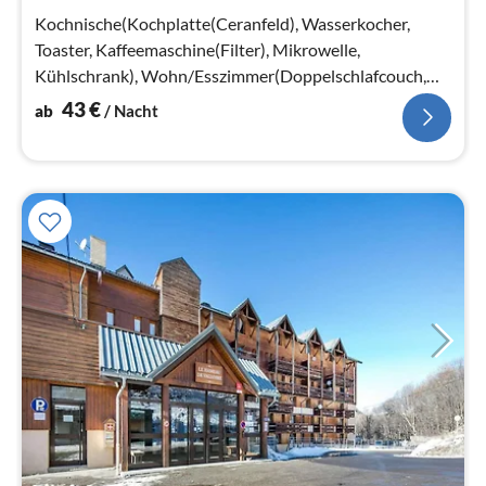
Na
Kochnische(Kochplatte(Ceranfeld), Wasserkocher,
Toaster, Kaffeemaschine(Filter), Mikrowelle,
Kühlschrank), Wohn/Esszimmer(Doppelschlafcouch,
TV(Flatscreen))
43
€
ab
/ Nacht