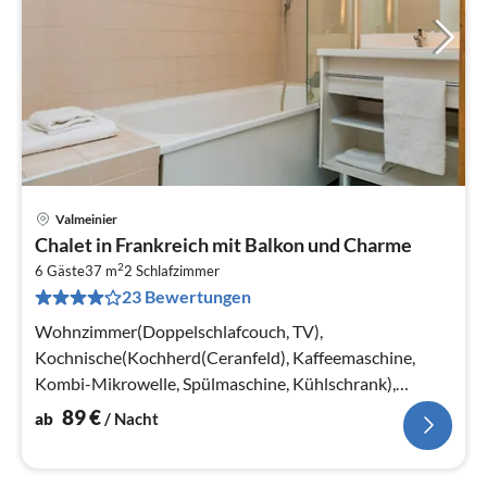
Valmeinier
Pre
Chalet in Frankreich mit Balkon und Charme
ab
2
8
6 Gäste
37 m
2
Schlafzimmer
23 Bewertungen
pr
Na
Wohnzimmer(Doppelschlafcouch, TV),
Kochnische(Kochherd(Ceranfeld), Kaffeemaschine,
Kombi-Mikrowelle, Spülmaschine, Kühlschrank),
Schlafzimmer(Doppelbett oder 2 Einzelbetten)
89
€
ab
/ Nacht