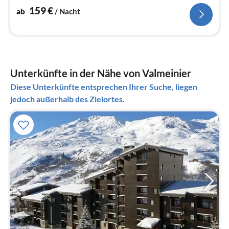
Wohn-/Schlafzimmer(Doppelschlafcouch),
159
€
ab
/ Nacht
Schlafzimmer(Doppelbett)
Unterkünfte in der Nähe von Valmeinier
Diese Unterkünfte entsprechen Ihrer Suche, liegen
jedoch außerhalb des Zielortes.