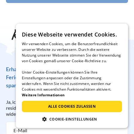
Reise-Inspiration frei
Diese Webseite verwendet Cookies.
Wir verwenden Cookies, um die Benutzerfreundlichkeit
Haus
unserer Website zu verbessern. Durch die weitere
Nutzung unserer Webseite stimmen Sie der Verwendung
von Cookies gemäß unserer Cookie-Richtlinie zu.
Erhalten Sie regelmäßig Angebote für traumhafte
Unter Cookie-Einstellungen können Sie Ihre
Ferienunterkünfte, tolle Gewinnspiele und
Einstellungen anpassen oder die Zustimmung
widerrufen. Wenn Sie nicht zustimmen, werden nur
spannende Reisetipps!
Cookies mit wesentlichen Funktionalitäten aktiviert.
Weitere Informationen
Ja, ich möchte regelmäßig per E-Mail den Newsletter der
ALLE COOKIES ZULASSEN
resido GmbH erhalten. Die Anmeldung kann ich jederzeit
widerrufen.
COOKIE-EINSTELLUNGEN