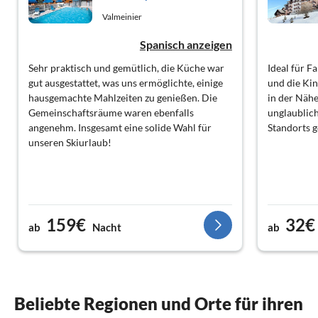
Valmeinier
Spanisch anzeigen
Sehr praktisch und gemütlich, die Küche war
Ideal für Fa
gut ausgestattet, was uns ermöglichte, einige
und die Kin
hausgemachte Mahlzeiten zu genießen. Die
in der Näh
Gemeinschaftsräume waren ebenfalls
unglaublich
angenehm. Insgesamt eine solide Wahl für
Standorts 
unseren Skiurlaub!
159€
32€
ab
Nacht
ab
Beliebte Regionen und Orte für ihren