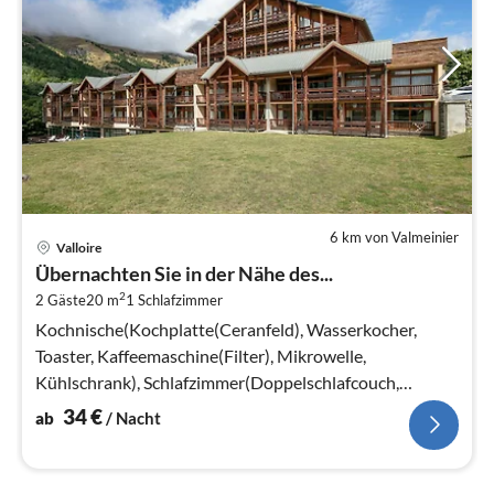
6 km von Valmeinier
Pre
Valloire
ab
Übernachten Sie in der Nähe des...
3
2
2 Gäste
20 m
1
Schlafzimmer
pr
Na
Kochnische(Kochplatte(Ceranfeld), Wasserkocher,
Toaster, Kaffeemaschine(Filter), Mikrowelle,
Kühlschrank), Schlafzimmer(Doppelschlafcouch,
TV(Flatscreen))
34
€
ab
/ Nacht