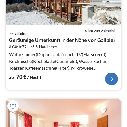
6 km von Valmeinier
Pre
Valloire
ab
Geräumige Unterkunft in der Nähe von Galibier
7
2
8 Gäste
77 m
3
Schlafzimmer
pr
Na
Wohnzimmer(Doppelschlafcouch, TV(Flatscreen)),
Kochnische(Kochplatte(Ceranfeld), Wasserkocher,
Toaster, Kaffeemaschine(Filter), Mikrowelle,
Kühlschrank), Schlafzimmer(Doppelbett)
70
€
ab
/ Nacht