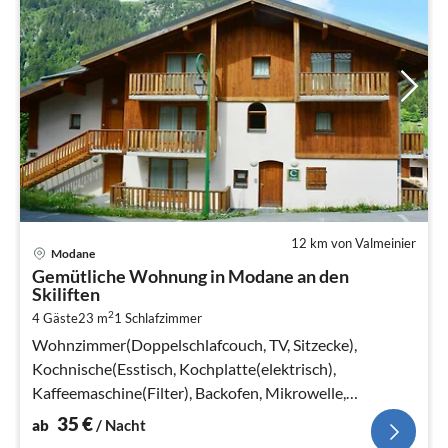
12 km von Valmeinier
Pre
Modane
ab
Gemütliche Wohnung in Modane an den
3
Skiliften
pr
2
4 Gäste
23 m
1
Schlafzimmer
Na
Wohnzimmer(Doppelschlafcouch, TV, Sitzecke),
Kochnische(Esstisch, Kochplatte(elektrisch),
Kaffeemaschine(Filter), Backofen, Mikrowelle,
Spülmaschine, Kühlschrank)
35
€
ab
/ Nacht