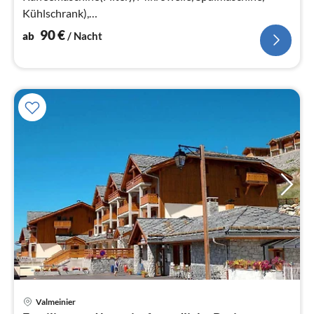
Kühlschrank),
Wohn-/Schlafzimmer(Doppelschlafcouch)
90
€
ab
/ Nacht
Valmeinier
Pre