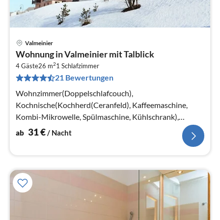
Valmeinier
Pre
Wohnung in Valmeinier mit Talblick
ab
2
3
4 Gäste
26 m
1
Schlafzimmer
21 Bewertungen
pr
Na
Wohnzimmer(Doppelschlafcouch),
Kochnische(Kochherd(Ceranfeld), Kaffeemaschine,
Kombi-Mikrowelle, Spülmaschine, Kühlschrank),
Schlafzimmer(Doppelbett oder 2 Einzelbetten)
31
€
ab
/ Nacht