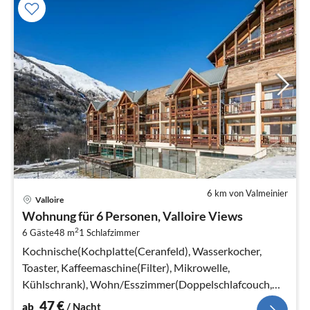
6 km von Valmeinier
Pre
Valloire
ab
Wohnung für 6 Personen, Valloire Views
4
2
6 Gäste
48 m
1
Schlafzimmer
pr
Na
Kochnische(Kochplatte(Ceranfeld), Wasserkocher,
Toaster, Kaffeemaschine(Filter), Mikrowelle,
Kühlschrank), Wohn/Esszimmer(Doppelschlafcouch,
TV(Flatscreen))
47
€
ab
/ Nacht