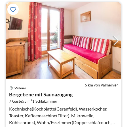
6 km von Valmeinier
Pre
Valloire
ab
Bergebene mit Saunazugang
4
2
7 Gäste
55 m
1
Schlafzimmer
pr
Na
Kochnische(Kochplatte(Ceranfeld), Wasserkocher,
Toaster, Kaffeemaschine(Filter), Mikrowelle,
Kühlschrank), Wohn/Esszimmer(Doppelschlafcouch,