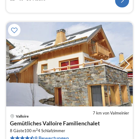
7 km von Valmeinier
Valloire
Pre
Gemütliches Valloire Familienchalet
ab
2
2
8 Gäste
100 m
4
Schlafzimmer
8 Bewertungen