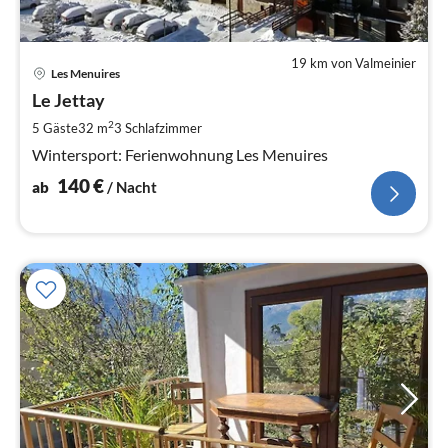
19 km von Valmeinier
Pre
Les Menuires
ab
1
Le Jettay
pr
2
5 Gäste
32 m
3
Schlafzimmer
Na
Wintersport: Ferienwohnung Les Menuires
140
€
ab
/ Nacht