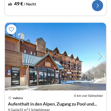
TV(Flatscreen))
49
€
ab
/ Nacht
6 km von Valmeinier
Pre
Valloire
ab
Aufenthalt in den Alpen, Zugang zu Pool und...
4
2
4 Gäste
32 m
1
Schlafzimmer
pr