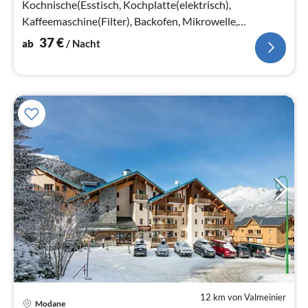
Kochnische(Esstisch, Kochplatte(elektrisch),
Kaffeemaschine(Filter), Backofen, Mikrowelle,
Spülmaschine, Kühlschrank)
37
€
ab
/ Nacht
12 km von Valmeinier
Pre
Modane