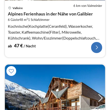
6 km von Valmeinier
Pre
Valloire
ab
Alpines Ferienhaus in der Nähe von Galibier
4
2
6 Gäste
48 m
1
Schlafzimmer
pr
Na
Kochnische(Kochplatte(Ceranfeld), Wasserkocher,
Toaster, Kaffeemaschine(Filter), Mikrowelle,
Kühlschrank), Wohn/Esszimmer(Doppelschlafcouch,
TV(Flatscreen))
47
€
ab
/ Nacht