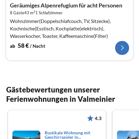
ab
Geräumiges Alpenrefugium für acht Personen
5
2
8 Gäste
43 m
1
Schlafzimmer
pr
Na
Wohnzimmer(Doppelschlafcouch, TV, Sitzecke),
Kochnische(Esstisch, Kochplatte(elektrisch),
Wasserkocher, Toaster, Kaffeemaschine(Filter)
58
€
ab
/ Nacht
Gästebewertungen unserer
Ferienwohnungen in Valmeinier
4.3
Rustikale Wohnung mit
Geschirrspüler in...