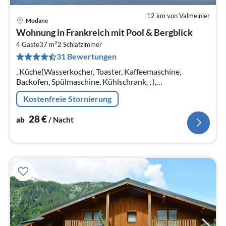
12 km von Valmeinier
Modane
Pre
Wohnung in Frankreich mit Pool & Bergblick
ab
2
2
4 Gäste
37 m
2
Schlafzimmer
31 Bewertungen
pr
Na
, Küche(Wasserkocher, Toaster, Kaffeemaschine,
Backofen, Spülmaschine, Kühlschrank, , ),
Schlafzimmer(Etagenbett), Schlafzimmer(Doppelbett),
Kostenfreie Stornierung
Badezimmer(Dusche)
28
€
ab
/ Nacht