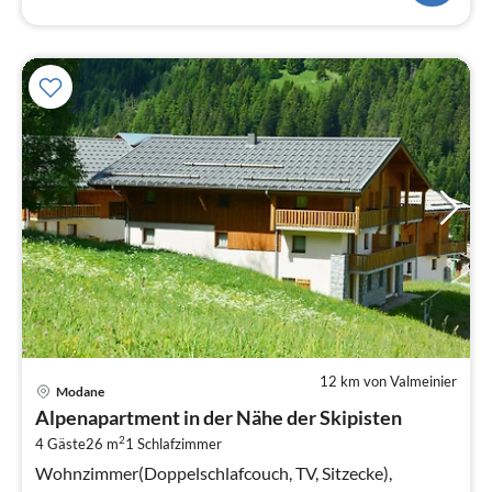
12 km von Valmeinier
Pre
Modane
ab
Alpenapartment in der Nähe der Skipisten
3
2
4 Gäste
26 m
1
Schlafzimmer
pr
Na
Wohnzimmer(Doppelschlafcouch, TV, Sitzecke),