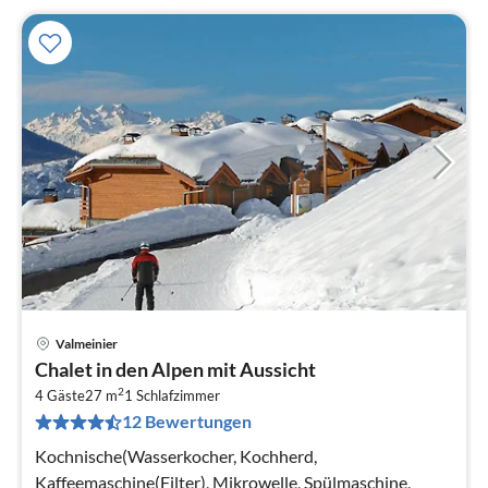
Valmeinier
Pre
Chalet in den Alpen mit Aussicht
ab
2
9
4 Gäste
27 m
1
Schlafzimmer
12 Bewertungen
pr
Na
Kochnische(Wasserkocher, Kochherd,
Kaffeemaschine(Filter), Mikrowelle, Spülmaschine,