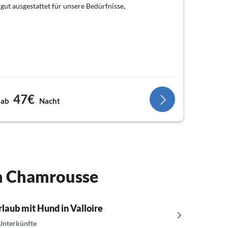
gut ausgestattet für unsere Bedürfnisse,
47€
ab
Nacht
in Chamrousse
rlaub mit Hund in Valloire
Urlaub m
Unterkünfte
13 Unterk