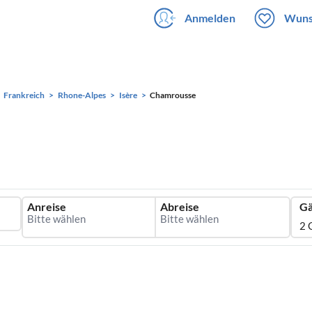
Anmelden
Wuns
Frankreich
Rhone-Alpes
Isère
Chamrousse
Anreise
Abreise
Gä
2 