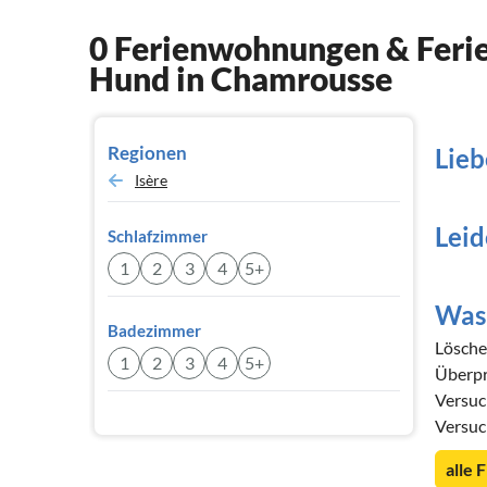
0 Ferienwohnungen & Ferie
Hund in Chamrousse
Regionen
Lieb
Isère
Leid
Schlafzimmer
1
2
3
4
5+
Was 
Badezimmer
Löschen
1
2
3
4
5+
Überpr
Versuc
Versuc
alle 