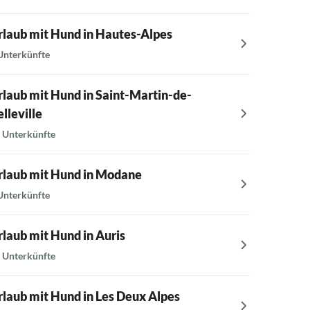
rlaub mit Hund in Hautes-Alpes
Urlaub m
Unterkünfte
9 Unterkü
rlaub mit Hund in Saint-Martin-de-
Urlaub m
lleville
10 Unterk
 Unterkünfte
Urlaub 
rlaub mit Hund in Modane
6 Unterkü
Unterkünfte
Urlaub m
rlaub mit Hund in Auris
6 Unterkü
 Unterkünfte
Urlaub 
rlaub mit Hund in Les Deux Alpes
Proven