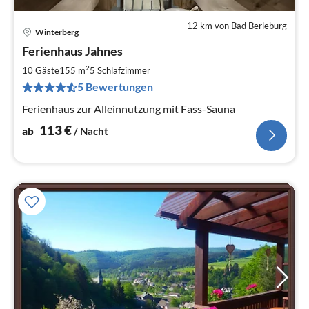
12 km von Bad Berleburg
Winterberg
Pre
Ferienhaus Jahnes
ab
1
2
10 Gäste
155 m
5
Schlafzimmer
pr
5 Bewertungen
Na
Ferienhaus zur Alleinnutzung mit Fass-Sauna
113
€
ab
/ Nacht