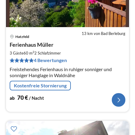
13 km von Bad Berleburg
Hatzfeld
Pre
Ferienhaus Müller
ab
7
2
3 Gäste
60 m
2
Schlafzimmer
pr
4 Bewertungen
Na
Freistehendes Ferienhaus in ruhiger sonniger und
sonniger Hanglage in Waldnähe
Kostenfreie Stornierung
70
€
ab
/ Nacht