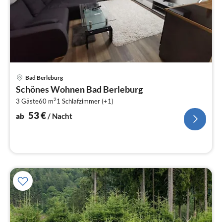
Pre
Bad Berleburg
ab
Schönes Wohnen Bad Berleburg
5
2
3 Gäste
60 m
1
Schlafzimmer (+1)
pr
Na
53
€
ab
/ Nacht