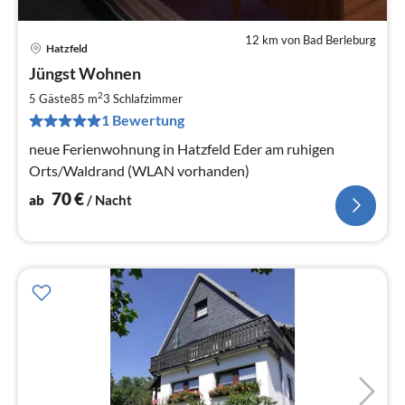
12 km von Bad Berleburg
Hatzfeld
Pre
Jüngst Wohnen
ab
7
2
5 Gäste
85 m
3
Schlafzimmer
pr
1 Bewertung
Na
neue Ferienwohnung in Hatzfeld Eder am ruhigen
Orts/Waldrand (WLAN vorhanden)
70
€
ab
/ Nacht