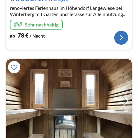
Na
renoviertes Ferienhaus im Höhendorf Langewiese bei
Winterberg mit Garten und Terasse zur Alleinnutzung
für unsere Gäste von 2 bis 6 Personen, mit
Sehr nachhaltig
Pensionsservice auf Anfrage
78
€
ab
/ Nacht