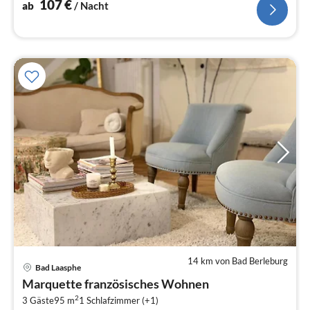
107
€
ab
/ Nacht
14 km von Bad Berleburg
Pre
Bad Laasphe
ab
Marquette französisches Wohnen
5
2
3 Gäste
95 m
1
Schlafzimmer (+1)
pr