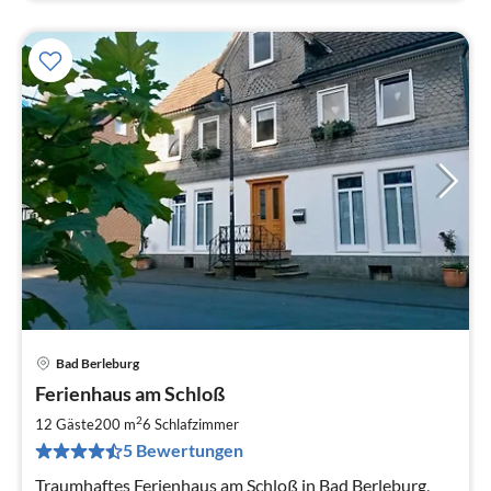
Bad Berleburg
Pre
Ferienhaus am Schloß
ab
2
2
12 Gäste
200 m
6
Schlafzimmer
pr
5 Bewertungen
Na
Traumhaftes Ferienhaus am Schloß in Bad Berleburg,