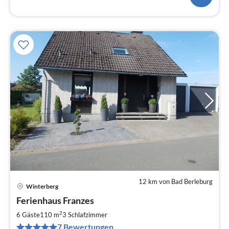
12 km von Bad Berleburg
Winterberg
Pre
Ferienhaus Franzes
ab
7
2
6 Gäste
110 m
3
Schlafzimmer
pr
7 Bewertungen