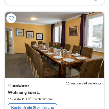
11 km von Bad Berleburg
Pre
Erndtebrück
ab
4
Wohnung Edertal
pr
2
16 Gäste
310 m
8
Schlafzimmer
Na
Kostenfreie Stornierung