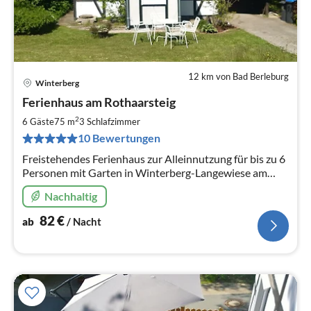
12 km von Bad Berleburg
Winterberg
Pre
Ferienhaus am Rothaarsteig
ab
8
2
6 Gäste
75 m
3
Schlafzimmer
pr
10 Bewertungen
Na
Freistehendes Ferienhaus zur Alleinnutzung für bis zu 6
Personen mit Garten in Winterberg-Langewiese am
Rothaarsteig
Nachhaltig
82
€
ab
/ Nacht