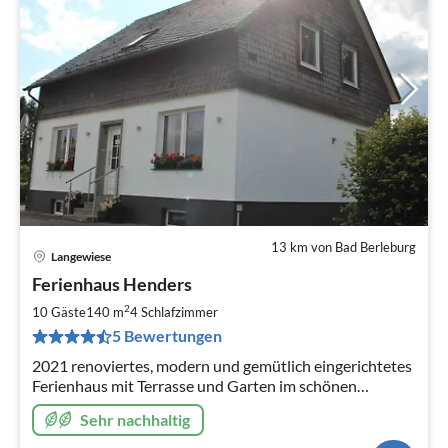
13 km von Bad Berleburg
Langewiese
Pre
Ferienhaus Henders
ab
1
2
10 Gäste
140 m
4
Schlafzimmer
pr
5 Bewertungen
Na
2021 renoviertes, modern und gemütlich eingerichtetes
Ferienhaus mit Terrasse und Garten im schönen
Winterberg - Langewiese direkt am Rothaarsteig
Sehr nachhaltig
gelegen.