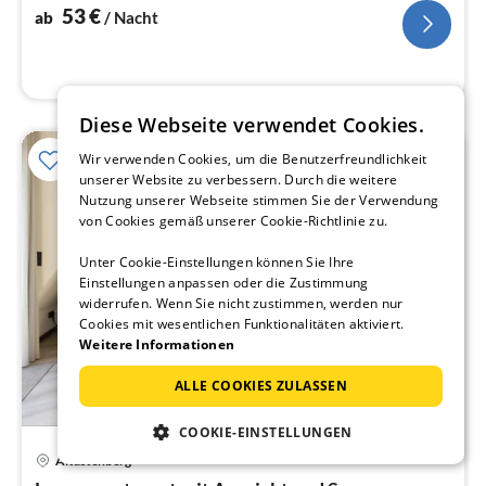
Na
53
€
ab
/ Nacht
Diese Webseite verwendet Cookies.
Wir verwenden Cookies, um die Benutzerfreundlichkeit
unserer Website zu verbessern. Durch die weitere
Nutzung unserer Webseite stimmen Sie der Verwendung
von Cookies gemäß unserer Cookie-Richtlinie zu.
Unter Cookie-Einstellungen können Sie Ihre
Einstellungen anpassen oder die Zustimmung
widerrufen. Wenn Sie nicht zustimmen, werden nur
Cookies mit wesentlichen Funktionalitäten aktiviert.
Weitere Informationen
ALLE COOKIES ZULASSEN
COOKIE-EINSTELLUNGEN
16 km von Bad Berleburg
Pre
Altastenberg
ab