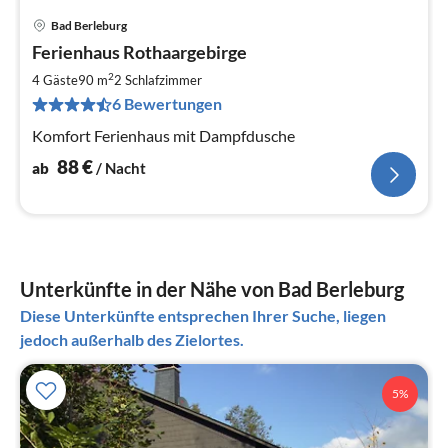
Bad Berleburg
Pre
Ferienhaus Rothaargebirge
ab
8
2
4 Gäste
90 m
2
Schlafzimmer
pr
6 Bewertungen
Na
Komfort Ferienhaus mit Dampfdusche
88
€
ab
/ Nacht
Unterkünfte in der Nähe von Bad Berleburg
Diese Unterkünfte entsprechen Ihrer Suche, liegen
jedoch außerhalb des Zielortes.
5%