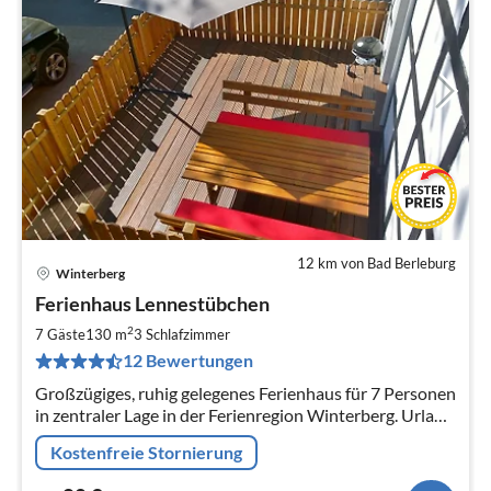
12 km von Bad Berleburg
Winterberg
Pre
Ferienhaus Lennestübchen
ab
8
2
7 Gäste
130 m
3
Schlafzimmer
pr
12 Bewertungen
Na
Großzügiges, ruhig gelegenes Ferienhaus für 7 Personen
in zentraler Lage in der Ferienregion Winterberg. Urlaub
im zeitgemäß ausgestatteten aber historischen
Kostenfreie Stornierung
Ambiente.