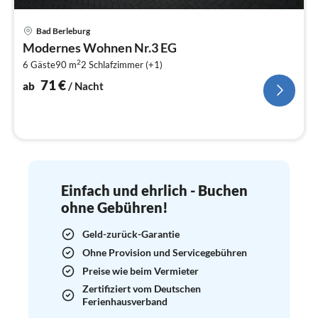
Pre
Bad Berleburg
ab
Modernes Wohnen Nr.3 EG
7
2
6 Gäste
90 m
2
Schlafzimmer (+1)
pr
Na
71
€
ab
/ Nacht
Einfach und ehrlich - Buchen
ohne Gebühren!
Geld-zurück-Garantie
Ohne Provision und Servicegebühren
Preise wie beim Vermieter
Zertifiziert vom Deutschen
Ferienhausverband