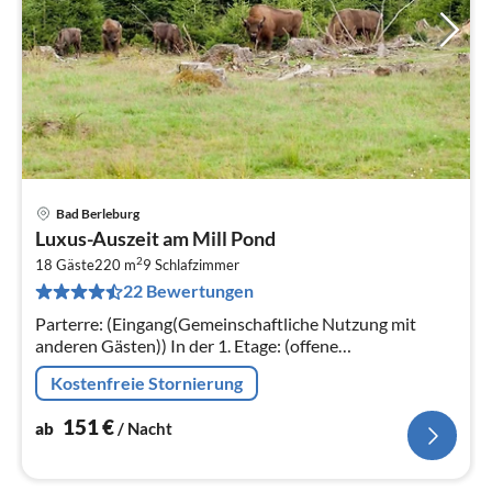
Bad Berleburg
Pre
Luxus-Auszeit am Mill Pond
ab
2
1
18 Gäste
220 m
9
Schlafzimmer
22 Bewertungen
pr
Na
Parterre: (Eingang(Gemeinschaftliche Nutzung mit
anderen Gästen)) In der 1. Etage: (offene
Küche(Wasserkocher, Toaster, Kochherd(4 Kochplatten,
Kostenfreie Stornierung
Induktion)
151
€
ab
/ Nacht