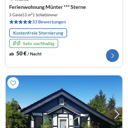
Pre
Ferienwohnung Münter *** Sterne
ab
5
2
3 Gäste
53 m
1
Schlafzimmer
pr
33 Bewertungen
Na
Kostenfreie Stornierung
Sehr nachhaltig
50
€
ab
/ Nacht