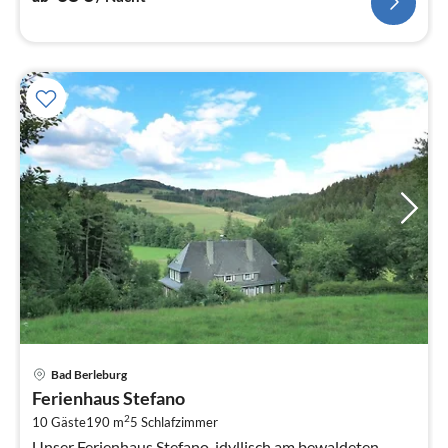
Pre
Bad Berleburg
ab
Ferienhaus Stefano
2
2
10 Gäste
190 m
5
Schlafzimmer
pr
Unser Ferienhaus Stefano, idyllisch am bewaldeten
Na