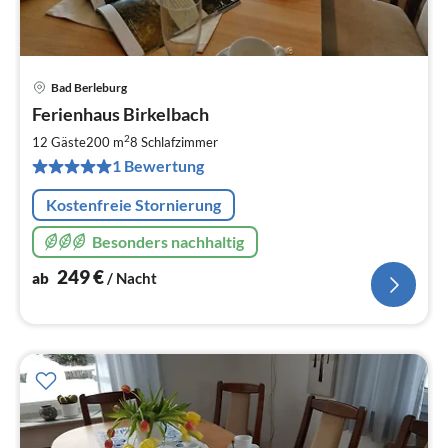
Bad Berleburg
Pre
Ferienhaus Birkelbach
ab
2
2
12 Gäste
200 m
8
Schlafzimmer
pr
1 Bewertung
Na
Kostenfreie Stornierung
Besonders nachhaltig
249
€
ab
/ Nacht