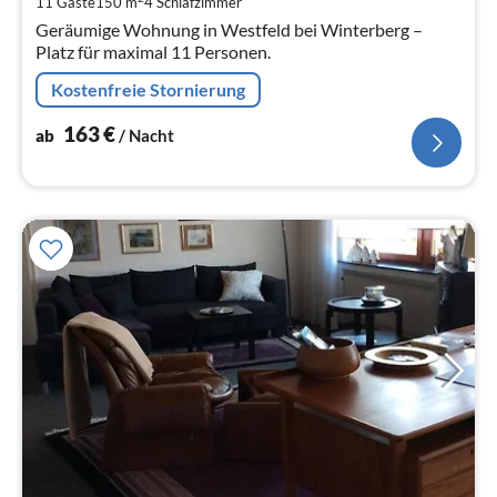
11 Gäste
150 m
4
Schlafzimmer
Na
Geräumige Wohnung in Westfeld bei Winterberg –
Platz für maximal 11 Personen.
Kostenfreie Stornierung
163
€
ab
/ Nacht