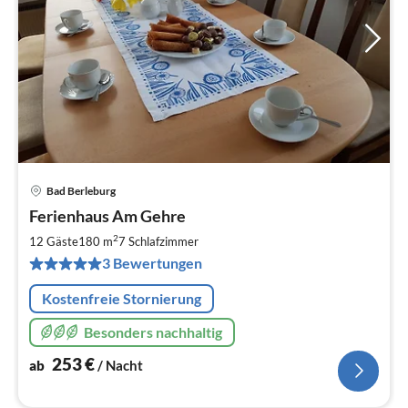
Bad Berleburg
Pre
Ferienhaus Am Gehre
ab
2
2
12 Gäste
180 m
7
Schlafzimmer
pr
3 Bewertungen
Na
Kostenfreie Stornierung
Besonders nachhaltig
253
€
ab
/ Nacht