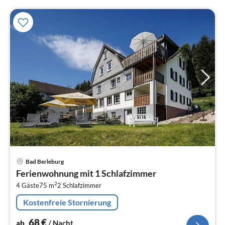
Pre
Bad Berleburg
ab
Ferienwohnung mit 1 Schlafzimmer
6
2
4 Gäste
75 m
2
Schlafzimmer
pr
Na
Kostenfreie Stornierung
68
€
ab
/ Nacht