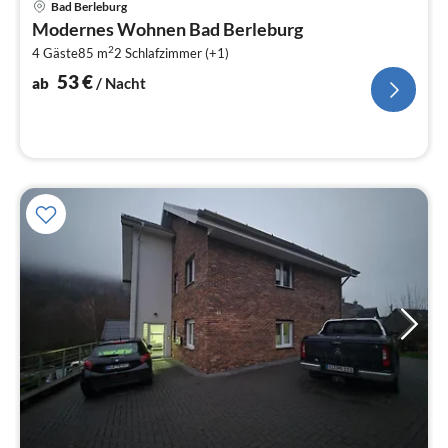
Bad Berleburg
ab
Modernes Wohnen Bad Berleburg
5
2
4 Gäste
85 m
2
Schlafzimmer (+1)
pr
Na
53
€
ab
/ Nacht