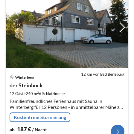
12 km von Bad Berleburg
Pre
Winterberg
ab
1
der Steinbock
pr
2
12 Gäste
240 m
6
Schlafzimmer
Na
Familienfreundliches Ferienhaus mit Sauna in
Winterberg für 12 Personen - in unmittelbarer Nähe zu
den Skigebieten Glückauf, Postwiese und dem
Kostenfreie Stornierung
Sesselliftkarussell Winterberg.
187
€
ab
/ Nacht