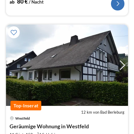
80
€
ab
/ Nacht
Top-Inserat
12 km von Bad Berleburg
Pre
Westfeld
ab
1
Geräumige Wohnung in Westfeld
pr
2