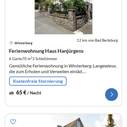
12 km von Bad Berleburg
Pre
Winterberg
ab
6
Ferienwohnung Haus Hanjürgens
pr
2
6 Gäste
70 m
3
Schlafzimmer
Na
Gemütliche Ferienwohnung in Winterberg-Langewiese,
die zum Erholen und Verweilen einläd.
Kinderfreundliches Haus! Haustiere sind willkommen!
Kostenfreie Stornierung
65
€
ab
/ Nacht