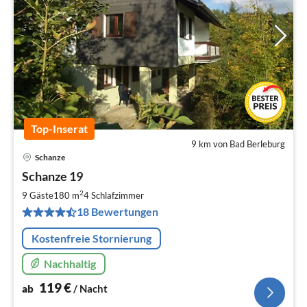
Top-Inserat
9 km von Bad Berleburg
Schanze
Pre
Schanze 19
ab
1
2
9 Gäste
180 m
4
Schlafzimmer
pr
18 Bewertungen
Na
Kostenfreie Stornierung
Nachhaltig
119
€
ab
/ Nacht