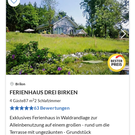
Brilon
Pre
FERIENHAUS DREI BIRKEN
ab
1
2
4 Gäste
87 m
2
Schlafzimmer
pr
63 Bewertungen
Na
Exklusives Ferienhaus in Waldrandlage zur
Alleinbenutzung auf einem großen - rund um die
Terrasse mit ungezäunten - Grundstück