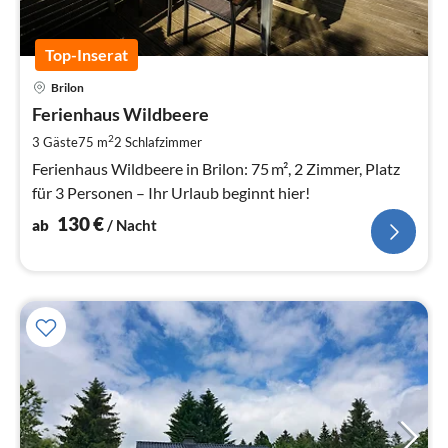
Top-Inserat
Pre
Brilon
ab
1
Ferienhaus Wildbeere
pr
2
3 Gäste
75 m
2
Schlafzimmer
Na
Ferienhaus Wildbeere in Brilon: 75 m², 2 Zimmer, Platz
für 3 Personen – Ihr Urlaub beginnt hier!
130
€
ab
/ Nacht