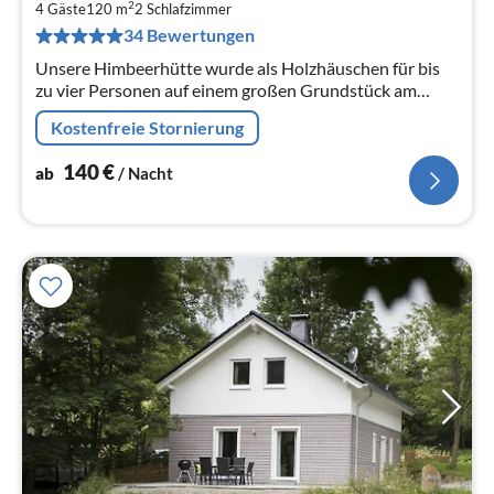
1
2
4 Gäste
120 m
2
Schlafzimmer
pr
34 Bewertungen
Na
Unsere Himbeerhütte wurde als Holzhäuschen für bis
zu vier Personen auf einem großen Grundstück am
Wald neu errichtet und gemütlich und komfortabel
Kostenfreie Stornierung
eingerichtet.
140
€
ab
/ Nacht