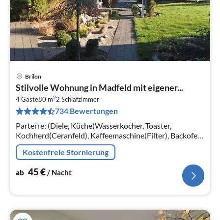
Brilon
Pre
Stilvolle Wohnung in Madfeld mit eigener...
ab
2
4
4 Gäste
80 m
2
Schlafzimmer
734 Bewertungen
pr
Na
Parterre: (Diele, Küche(Wasserkocher, Toaster,
Kochherd(Ceranfeld), Kaffeemaschine(Filter), Backofen,
Mikrowelle, Kühlschrank(+ Gefrierfach))
Kostenfreie Stornierung
45
€
ab
/ Nacht