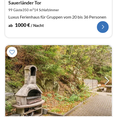
1
Sauerländer Tor
pr
2
99 Gäste
350 m
14
Schlafzimmer
Na
Luxus Ferienhaus für Gruppen vom 20 bis 36 Personen
1000
€
ab
/ Nacht