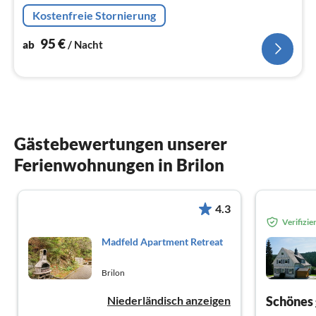
(Kühlschrank, Kochfeld, Spülmaschine)
Kostenfreie Stornierung
95
€
ab
/ Nacht
Gästebewertungen unserer
Ferienwohnungen in Brilon
4.3
Verifizi
Madfeld Apartment Retreat
Brilon
Niederländisch anzeigen