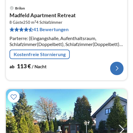
Brilon
Pre
Madfeld Apartment Retreat
ab
2
1
8 Gäste
250 m
4
Schlafzimmer
41 Bewertungen
pr
Na
Parterre: (Eingangshalle, Aufenthaltsraum,
Schlafzimmer(Doppelbett), Schlafzimmer(Doppelbett),
Schlafzimmer(Doppelbett), Schlafzimmer(Doppelbett)
Kostenfreie Stornierung
113
€
ab
/ Nacht