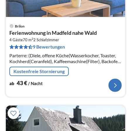
Brilon
Pre
Ferienwohnung in Madfeld nahe Wald
ab
2
4
4 Gäste
70 m
2
Schlafzimmer
9 Bewertungen
pr
Na
Parterre: (Diele, offene Küche(Wasserkocher, Toaster,
Kochherd(Ceranfeld), Kaffeemaschine(Filter), Backofen,
Mikrowelle, Spülmaschine, Kühlschrank(+ Gefrierfach))
Kostenfreie Stornierung
43
€
ab
/ Nacht