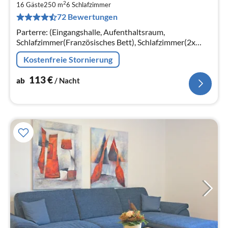
2
1
16 Gäste
250 m
6
Schlafzimmer
72 Bewertungen
pr
Na
Parterre: (Eingangshalle, Aufenthaltsraum,
Schlafzimmer(Französisches Bett), Schlafzimmer(2x
Einzelbett, 2x Einzelunterschiebebett, Etagenbett für 3
Kostenfreie Stornierung
Personen)
113
€
ab
/ Nacht