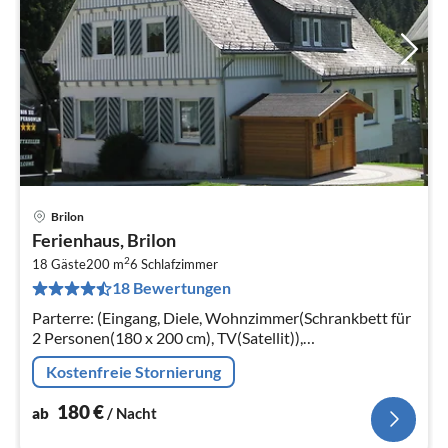
Brilon
Pre
Ferienhaus, Brilon
ab
2
1
18 Gäste
200 m
6
Schlafzimmer
18 Bewertungen
pr
Na
Parterre: (Eingang, Diele, Wohnzimmer(Schrankbett für
2 Personen(180 x 200 cm), TV(Satellit)),
Küche(Kochherd(Ceranfeld), Backofen, Mikrowelle,
Kostenfreie Stornierung
Spülmaschine)
180
€
ab
/ Nacht