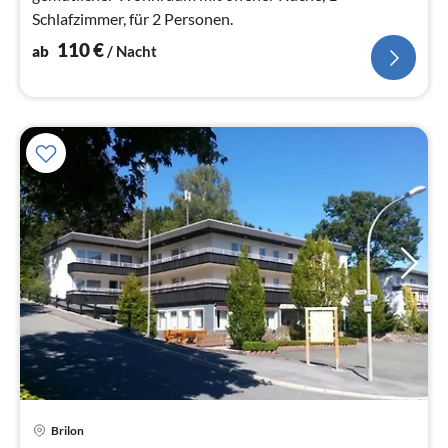
Schlafzimmer, für 2 Personen.
110
€
ab
/ Nacht
Pre
Brilon
ab