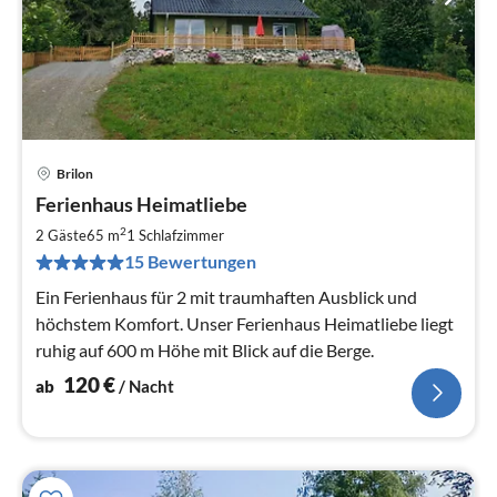
Brilon
Pre
Ferienhaus Heimatliebe
ab
1
2
2 Gäste
65 m
1
Schlafzimmer
pr
15 Bewertungen
Na
Ein Ferienhaus für 2 mit traumhaften Ausblick und
höchstem Komfort. Unser Ferienhaus Heimatliebe liegt
ruhig auf 600 m Höhe mit Blick auf die Berge.
120
€
ab
/ Nacht