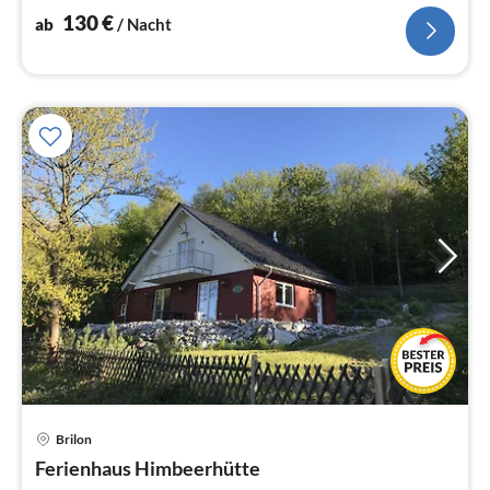
130
€
ab
/ Nacht
Brilon
Pre
Ferienhaus Himbeerhütte
ab