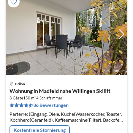
Brilon
Pre
Wohnung in Madfeld nahe Willingen Skilift
ab
2
8
8 Gäste
150 m
4
Schlafzimmer
36 Bewertungen
pr
Na
Parterre: (Eingang, Diele, Küche(Wasserkocher, Toaster,
Kochherd(Ceranfeld), Kaffeemaschine(Filter), Backofen,
Mikrowelle, Spülmaschine, Kühlschrank(+ Gefrierfach))
Kostenfreie Stornierung