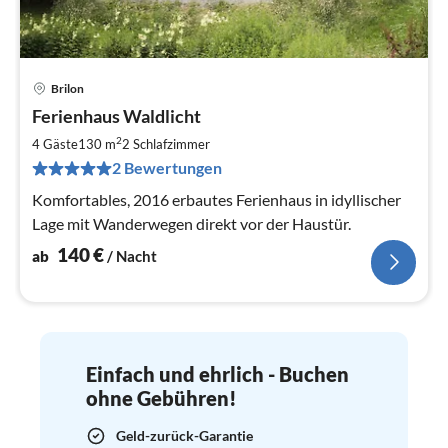
Brilon
Pre
Ferienhaus Waldlicht
ab
1
2
4 Gäste
130 m
2
Schlafzimmer
pr
2 Bewertungen
Na
Komfortables, 2016 erbautes Ferienhaus in idyllischer
Lage mit Wanderwegen direkt vor der Haustür.
140
€
ab
/ Nacht
Einfach und ehrlich - Buchen
ohne Gebühren!
Geld-zurück-Garantie