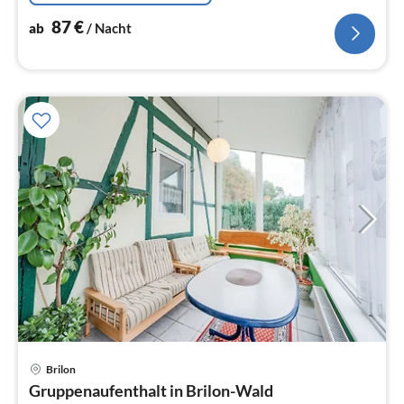
87
€
ab
/ Nacht
Brilon
Pre
Gruppenaufenthalt in Brilon-Wald
ab