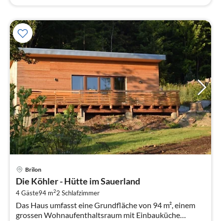
Pre
Brilon
ab
Die Köhler - Hütte im Sauerland
9
2
4 Gäste
94 m
2
Schlafzimmer
pr
Das Haus umfasst eine Grundfläche von 94 m², einem
Na
grossen Wohnaufenthaltsraum mit Einbauküche