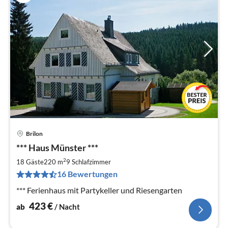
Brilon
Pre
*** Haus Münster ***
ab
4
2
18 Gäste
220 m
9
Schlafzimmer
pr
16 Bewertungen
Na
*** Ferienhaus mit Partykeller und Riesengarten
423
€
ab
/ Nacht