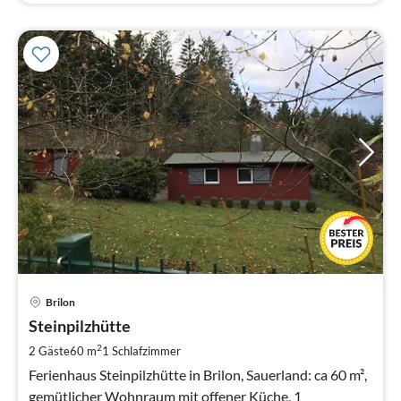
Pre
Brilon
ab
1
Steinpilzhütte
pr
2
2 Gäste
60 m
1
Schlafzimmer
Na
Ferienhaus Steinpilzhütte in Brilon, Sauerland: ca 60 m²,
gemütlicher Wohnraum mit offener Küche, 1