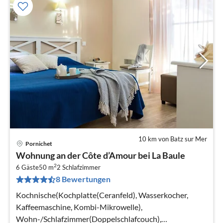
10 km von Batz sur Mer
Pornichet
Pre
Wohnung an der Côte d’Amour bei La Baule
ab
2
9
6 Gäste
50 m
2
Schlafzimmer
8 Bewertungen
pr
Na
Kochnische(Kochplatte(Ceranfeld), Wasserkocher,
Kaffeemaschine, Kombi-Mikrowelle),
Wohn-/Schlafzimmer(Doppelschlafcouch),