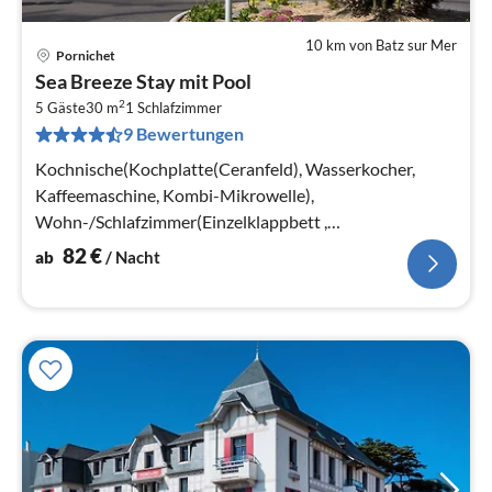
10 km von Batz sur Mer
Pornichet
Pre
Sea Breeze Stay mit Pool
ab
2
8
5 Gäste
30 m
1
Schlafzimmer
9 Bewertungen
pr
Na
Kochnische(Kochplatte(Ceranfeld), Wasserkocher,
Kaffeemaschine, Kombi-Mikrowelle),
Wohn-/Schlafzimmer(Einzelklappbett ,
Doppelschlafcouch), Schlafzimmer(2x Einzelbett)
82
€
ab
/ Nacht