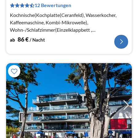
8
12 Bewertungen
pr
Na
Kochnische(Kochplatte(Ceranfeld), Wasserkocher,
Kaffeemaschine, Kombi-Mikrowelle),
Wohn-/Schlafzimmer(Einzelklappbett ,
Doppelschlafcouch), Schlafzimmer(Doppelbett)
86
€
ab
/ Nacht