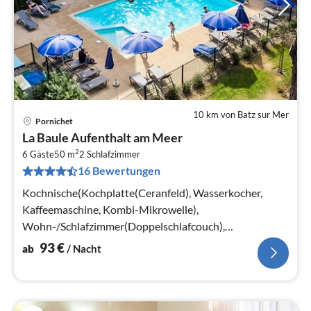
10 km von Batz sur Mer
Pornichet
Pre
La Baule Aufenthalt am Meer
ab
2
9
6 Gäste
50 m
2
Schlafzimmer
16 Bewertungen
pr
Na
Kochnische(Kochplatte(Ceranfeld), Wasserkocher,
Kaffeemaschine, Kombi-Mikrowelle),
Wohn-/Schlafzimmer(Doppelschlafcouch),
Schlafzimmer(Doppelbett oder 2 Einzelbetten)
93
€
ab
/ Nacht