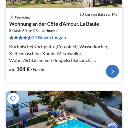
10 km von Batz sur Mer
Pornichet
Pre
Wohnung an der Côte d’Amour, La Baule
ab
2
1
8 Gäste
60 m
3
Schlafzimmer
21 Bewertungen
pr
Na
Kochnische(Kochplatte(Ceranfeld), Wasserkocher,
Kaffeemaschine, Kombi-Mikrowelle),
Wohn-/Schlafzimmer(Doppelschlafcouch),
Schlafzimmer(Doppelbett), Schlafzimmer(2x Einzelbett)
101
€
ab
/ Nacht