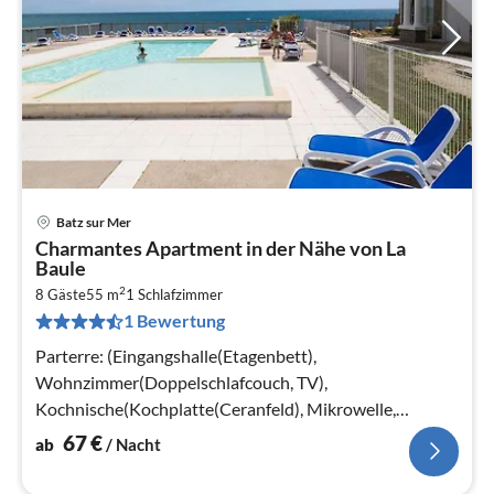
Batz sur Mer
Pre
Charmantes Apartment in der Nähe von La
ab
Baule
6
2
8 Gäste
55 m
1
Schlafzimmer
pr
1 Bewertung
Na
Parterre: (Eingangshalle(Etagenbett),
Wohnzimmer(Doppelschlafcouch, TV),
Kochnische(Kochplatte(Ceranfeld), Mikrowelle,
Spülmaschine, Kühlschrank)
67
€
ab
/ Nacht