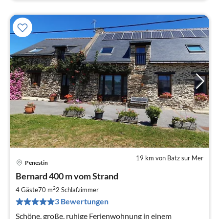
19 km von Batz sur Mer
Penestin
Pre
Bernard 400 m vom Strand
ab
7
2
4 Gäste
70 m
2
Schlafzimmer
pr
3 Bewertungen
Na
Schöne, große, ruhige Ferienwohnung in einem