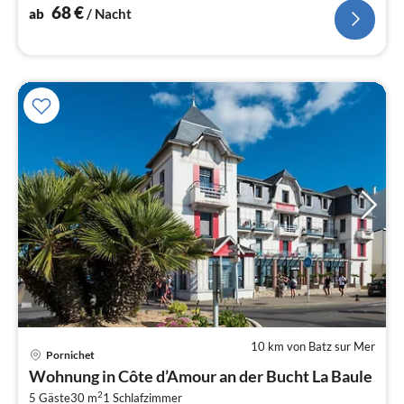
Wohn-/Schlafzimmer(Doppelschlafcouch)
68
€
ab
/ Nacht
10 km von Batz sur Mer
Pornichet
Pre
Wohnung in Côte d’Amour an der Bucht La Baule
ab
2
5 Gäste
30 m
1
Schlafzimmer