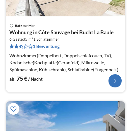
Batz sur Mer
Pre
Wohnung in Côte Sauvage bei Bucht La Baule
ab
2
7
6 Gäste
35 m
1
Schlafzimmer
1 Bewertung
pr
Na
Wohnzimmer(Doppelbett, Doppelschlafcouch, TV),
Kochnische(Kochplatte(Ceranfeld), Mikrowelle,
Spülmaschine, Kühlschrank), Schlafkabine(Etagenbett)
75
€
ab
/ Nacht