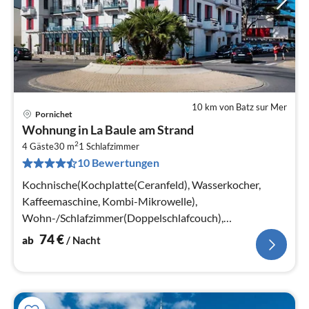
10 km von Batz sur Mer
Pornichet
Pre
Wohnung in La Baule am Strand
ab
2
7
4 Gäste
30 m
1
Schlafzimmer
10 Bewertungen
pr
Na
Kochnische(Kochplatte(Ceranfeld), Wasserkocher,
Kaffeemaschine, Kombi-Mikrowelle),
Wohn-/Schlafzimmer(Doppelschlafcouch),
Schlafzimmer(Doppelbett oder 2 Einzelbetten)
74
€
ab
/ Nacht