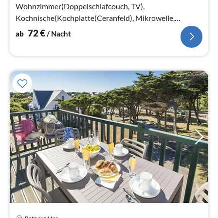
Wohnzimmer(Doppelschlafcouch, TV),
Kochnische(Kochplatte(Ceranfeld), Mikrowelle,
Spülmaschine, Kühlschrank)
72
€
ab
/ Nacht