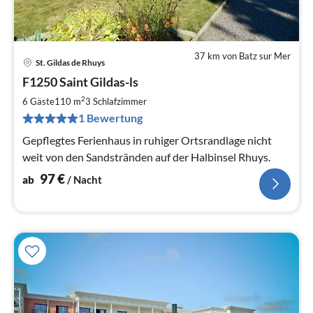
37 km von Batz sur Mer
St. Gildas de Rhuys
Pre
F1250 Saint Gildas-ls
ab
9
2
6 Gäste
110 m
3
Schlafzimmer
pr
1 Bewertung
Na
Gepflegtes Ferienhaus in ruhiger Ortsrandlage nicht
weit von den Sandstränden auf der Halbinsel Rhuys.
97
€
ab
/ Nacht