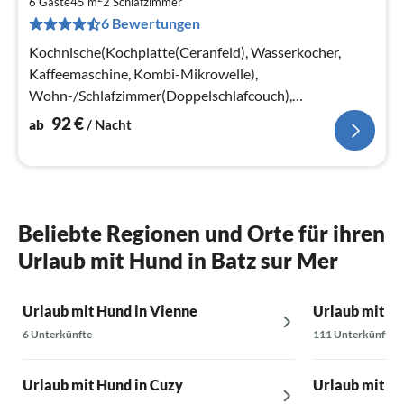
9
6 Gäste
45 m
2
Schlafzimmer
6 Bewertungen
pr
Na
Kochnische(Kochplatte(Ceranfeld), Wasserkocher,
Kaffeemaschine, Kombi-Mikrowelle),
Wohn-/Schlafzimmer(Doppelschlafcouch),
Schlafzimmer(Doppelbett oder 2 Einzelbetten)
92
€
ab
/ Nacht
Beliebte Regionen und Orte für ihren
Urlaub mit Hund in Batz sur Mer
Urlaub mit Hund in Vienne
Urlaub mit Hu
6 Unterkünfte
111 Unterkünfte
Urlaub mit Hund in Cuzy
Urlaub mit Hu