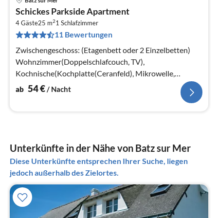
Batz sur Mer
Pre
Schickes Parkside Apartment
ab
2
5
4 Gäste
25 m
1
Schlafzimmer
11 Bewertungen
pr
Na
Zwischengeschoss: (Etagenbett oder 2 Einzelbetten)
Wohnzimmer(Doppelschlafcouch, TV),
Kochnische(Kochplatte(Ceranfeld), Mikrowelle,
Spülmaschine, Kühlschrank)
54
€
ab
/ Nacht
Unterkünfte in der Nähe von Batz sur Mer
Diese Unterkünfte entsprechen Ihrer Suche, liegen
jedoch außerhalb des Zielortes.