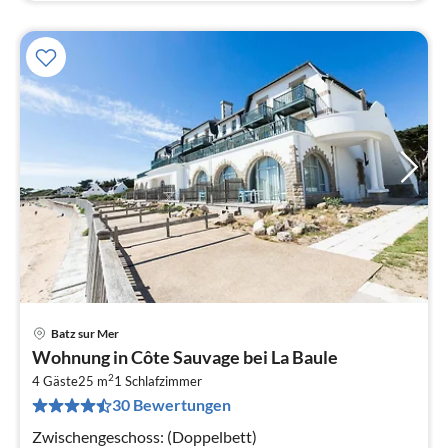
Batz sur Mer
Pre
Wohnung in Côte Sauvage bei La Baule
ab
2
7
4 Gäste
25 m
1
Schlafzimmer
30 Bewertungen
pr
Na
Zwischengeschoss: (Doppelbett)