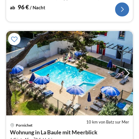
Schlafzimmer(Doppelbett oder 2 Einzelbetten)
96
€
ab
/ Nacht
10 km von Batz sur Mer
Pornichet
Pre
Wohnung in La Baule mit Meerblick
ab
2