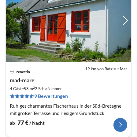
19 km von Batz sur Mer
Penestin
Pre
mad-mare
ab
7
2
4 Gäste
58 m
2
Schlafzimmer
pr
9 Bewertungen
Na
Ruhiges charmantes Fischerhaus in der Süd-Bretagne
mit großer Terrasse und riesigem Grundstück
77
€
ab
/ Nacht