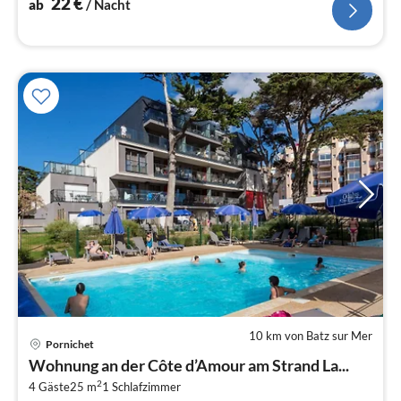
22
€
ab
/ Nacht
10 km von Batz sur Mer
Pornichet
Pre
Wohnung an der Côte d’Amour am Strand La...
ab
2
7
4 Gäste
25 m
1
Schlafzimmer