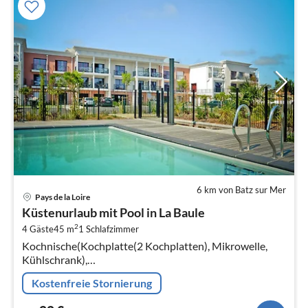
6 km von Batz sur Mer
Pre
Pays de la Loire
ab
Küstenurlaub mit Pool in La Baule
2
2
4 Gäste
45 m
1
Schlafzimmer
pr
Kochnische(Kochplatte(2 Kochplatten), Mikrowelle,
Na
Kühlschrank),
Wohn-/Schlafzimmer(Doppelschlafcouch,
Kostenfreie Stornierung
TV(Flatscreen)), Schlafzimmer(Doppelbett(160 x 190
cm))