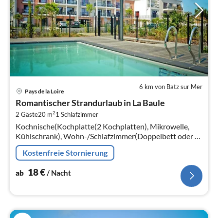
6 km von Batz sur Mer
Pre
Pays de la Loire
ab
Romantischer Strandurlaub in La Baule
1
2
2 Gäste
20 m
1
Schlafzimmer
pr
Kochnische(Kochplatte(2 Kochplatten), Mikrowelle,
Na
Kühlschrank), Wohn-/Schlafzimmer(Doppelbett oder 2
Einzelbetten, TV(Flatscreen)), Badezimmer(Dusche,
Kostenfreie Stornierung
Toilette)
18
€
ab
/ Nacht