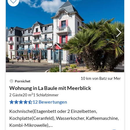
10 km von Batz sur Mer
Pornichet
Pre
Wohnung in La Baule mit Meerblick
ab
2
6
2 Gäste
20 m
1
Schlafzimmer
12 Bewertungen
pr
Na
Kochnische(Etagenbett oder 2 Einzelbetten,
Kochplatte(Ceranfeld), Wasserkocher, Kaffeemaschine,
Kombi-Mikrowelle),