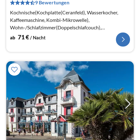
9 Bewertungen
pr
Na
Kochnische(Kochplatte(Ceranfeld), Wasserkocher,
Kaffeemaschine, Kombi-Mikrowelle),
Wohn-/Schlafzimmer(Doppelschlafcouch),
Schlafkabine(Etagenbett), Badezimmer(Dusche,
71
€
ab
/ Nacht
Toilette)