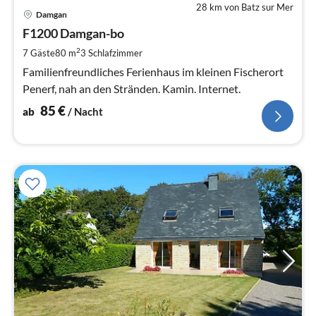
28 km von Batz sur Mer
Pre
Damgan
ab
8
F1200 Damgan-bo
pr
2
7 Gäste
80 m
3
Schlafzimmer
Na
Familienfreundliches Ferienhaus im kleinen Fischerort
Penerf, nah an den Stränden. Kamin. Internet.
85
€
ab
/ Nacht