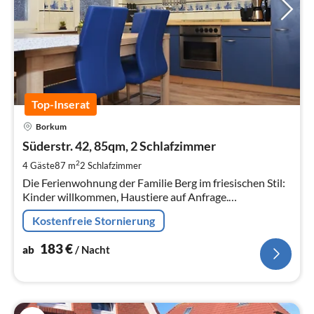
Top-Inserat
Pre
Borkum
ab
1
Süderstr. 42, 85qm, 2 Schlafzimmer
pr
2
4 Gäste
87 m
2
Schlafzimmer
Na
Die Ferienwohnung der Familie Berg im friesischen Stil:
Kinder willkommen, Haustiere auf Anfrage.
Nichtraucher, 2 Schlafzimmer, kleines Wohnzimmer,
Kostenfreie Stornierung
große Küche, 2019 renoviert.
183
€
ab
/ Nacht