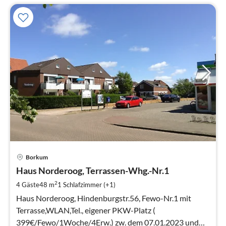
Pre
Borkum
ab
6
Haus Norderoog, Terrassen-Whg.-Nr.1
pr
2
4 Gäste
48 m
1
Schlafzimmer (+1)
Na
Haus Norderoog, Hindenburgstr.56, Fewo-Nr.1 mit
Terrasse,WLAN,Tel., eigener PKW-Platz (
399€/Fewo/1Woche/4Erw.) zw. dem 07.01.2023 und