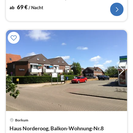
dem 24.02.2022, zwei-Wochen-Urlaub
69
€
ab
/ Nacht
Pre
Borkum
ab
6
Haus Norderoog, Balkon-Wohnung-Nr.8