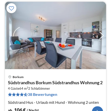
Borkum
Pre
Südstrandhus Borkum Südstrandhus Wohnung 2
ab
2
1
4 Gäste
64 m
2
Schlafzimmer
38 Bewertungen
pr
Na
Südstrand Hus - Urlaub mit Hund - Wohnung 2 unten
106
€
ab
/ Nacht