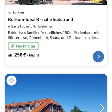
Pre
Borkum
ab
2
Borkum-Ideal B - nahe Südstrand
pr
2
6 Gäste
150 m
3
Schlafzimmer
Na
Exklusives familienfreundliches 150m² Ferienhaus mit
Südterasse, Dünenblick, Sauna und Gaskamin in der
Nähe des Südstrandes.
Nachhaltig
258
€
ab
/ Nacht