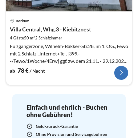
Pre
Borkum
ab
7
Villa Central, Whg.3 - Kiebitznest
pr
2
4 Gäste
50 m
2
Schlafzimmer
Na
Fußgängerzone, Wilhelm-Bakker-Str.28, im 1. OG., Fewo
mit 2 Schlafzi.,Internet+Tel, [399,-
-/Fewo/1Woche/4Erw] ggf. zw. dem 21.11. - 29.12.2022,
2-Wochen-Urlaub.
78
€
ab
/ Nacht
Einfach und ehrlich - Buchen
ohne Gebühren!
Geld-zurück-Garantie
Ohne Provision und Servicegebühren