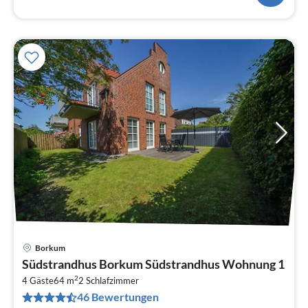
Borkum
Pre
Südstrandhus Borkum Südstrandhus Wohnung 1
ab
2
1
4 Gäste
64 m
2
Schlafzimmer
46 Bewertungen
pr