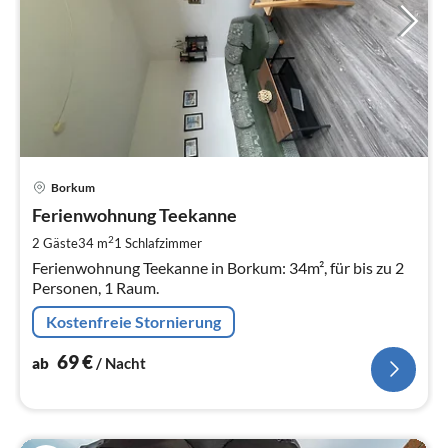
Pre
Borkum
ab
7
Ferienwohnung Teekanne
pr
2
2 Gäste
34 m
1
Schlafzimmer
Na
Ferienwohnung Teekanne in Borkum: 34m², für bis zu 2
Personen, 1 Raum.
Kostenfreie Stornierung
69
€
ab
/ Nacht