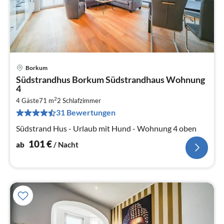
Borkum
Pre
Südstrandhus Borkum Südstrandhaus Wohnung
ab
4
1
2
4 Gäste
71 m
2
Schlafzimmer
pr
31 Bewertungen
Na
Südstrand Hus - Urlaub mit Hund - Wohnung 4 oben
101
€
ab
/ Nacht