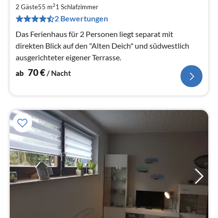
7
2
2 Gäste
55 m
1
Schlafzimmer
pr
2 Bewertungen
Na
Das Ferienhaus für 2 Personen liegt separat mit
direkten Blick auf den "Alten Deich" und südwestlich
ausgerichteter eigener Terrasse.
70
€
ab
/ Nacht