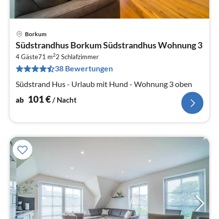
Borkum
Pre
Südstrandhus Borkum Südstrandhus Wohnung 3
ab
2
1
4 Gäste
71 m
2
Schlafzimmer
38 Bewertungen
pr
Na
Südstrand Hus - Urlaub mit Hund - Wohnung 3 oben
101
€
ab
/ Nacht