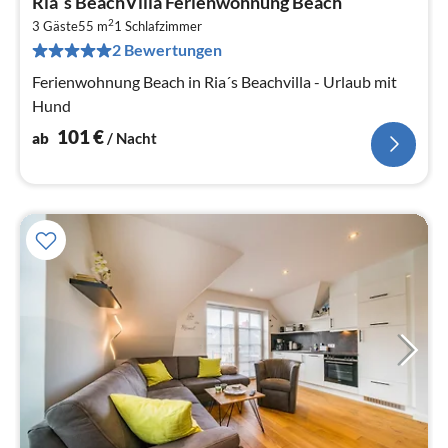
Ria´s BeachVilla Ferienwohnung Beach
ab
2
1
3 Gäste
55 m
1
Schlafzimmer
2 Bewertungen
pr
Na
Ferienwohnung Beach in Ria´s Beachvilla - Urlaub mit
Hund
101
€
ab
/ Nacht