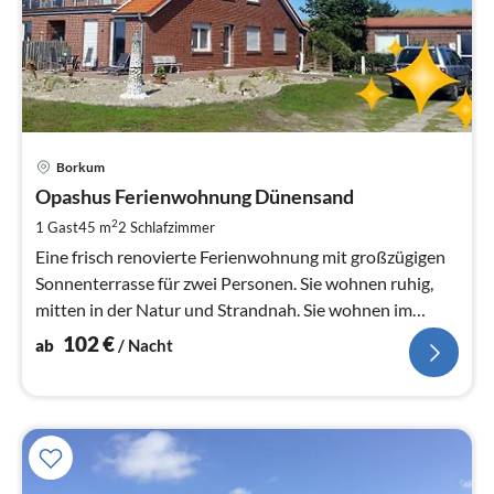
Pre
Borkum
ab
1
Opashus Ferienwohnung Dünensand
pr
2
1 Gast
45 m
2
Schlafzimmer
Na
Eine frisch renovierte Ferienwohnung mit großzügigen
Sonnenterrasse für zwei Personen. Sie wohnen ruhig,
mitten in der Natur und Strandnah. Sie wohnen im
Bungalow - linkes Seite.
102
€
ab
/ Nacht