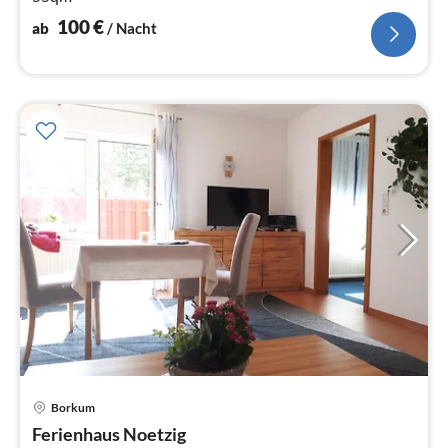
100
€
ab
/ Nacht
Borkum
Pre
Ferienhaus Noetzig
ab