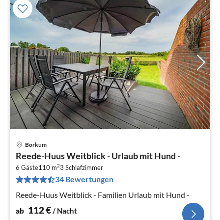
Borkum
Pre
Reede-Huus Weitblick - Urlaub mit Hund -
ab
2
1
6 Gäste
110 m
3
Schlafzimmer
34 Bewertungen
pr
Na
Reede-Huus Weitblick - Familien Urlaub mit Hund -
112
€
ab
/ Nacht