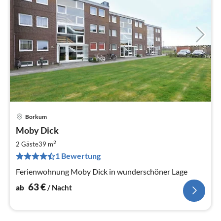
Borkum
Pre
Moby Dick
ab
6
2
2 Gäste
39 m
pr
1 Bewertung
Na
Ferienwohnung Moby Dick in wunderschöner Lage
63
€
ab
/ Nacht