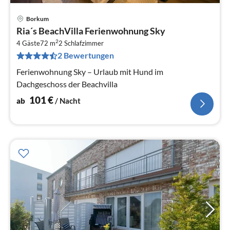
Borkum
Pre
Ria´s BeachVilla Ferienwohnung Sky
ab
2
1
4 Gäste
72 m
2
Schlafzimmer
2 Bewertungen
pr
Na
Ferienwohnung Sky – Urlaub mit Hund im
Dachgeschoss der Beachvilla
101
€
ab
/ Nacht