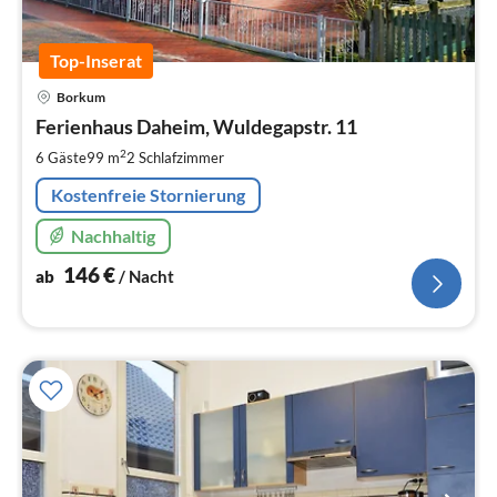
Top-Inserat
Pre
Borkum
ab
1
Ferienhaus Daheim, Wuldegapstr. 11
pr
2
6 Gäste
99 m
2
Schlafzimmer
Na
Kostenfreie Stornierung
Nachhaltig
146
€
ab
/ Nacht