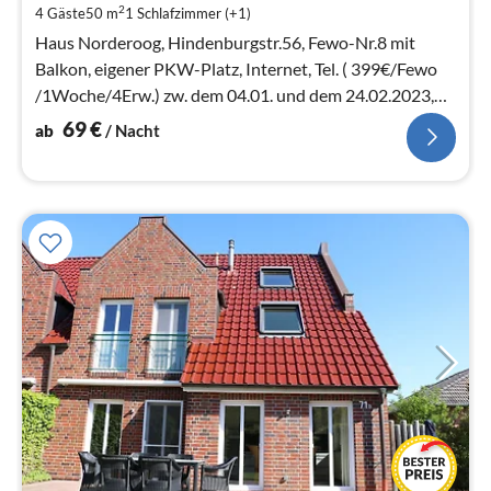
pr
2
4 Gäste
50 m
1
Schlafzimmer (+1)
Na
Haus Norderoog, Hindenburgstr.56, Fewo-Nr.8 mit
Balkon, eigener PKW-Platz, Internet, Tel. ( 399€/Fewo
/1Woche/4Erw.) zw. dem 04.01. und dem 24.02.2023,
zwei-Wochen-Urlaub.
69
€
ab
/ Nacht