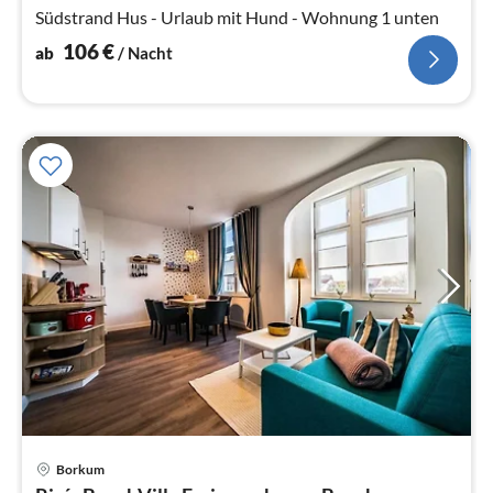
Na
Südstrand Hus - Urlaub mit Hund - Wohnung 1 unten
106
€
ab
/ Nacht
Borkum
Pre