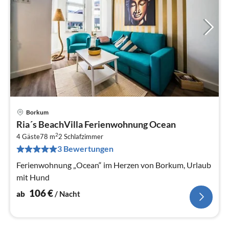
Borkum
Pre
Ria´s BeachVilla Ferienwohnung Ocean
ab
2
1
4 Gäste
78 m
2
Schlafzimmer
3 Bewertungen
pr
Na
Ferienwohnung „Ocean“ im Herzen von Borkum, Urlaub
mit Hund
106
€
ab
/ Nacht