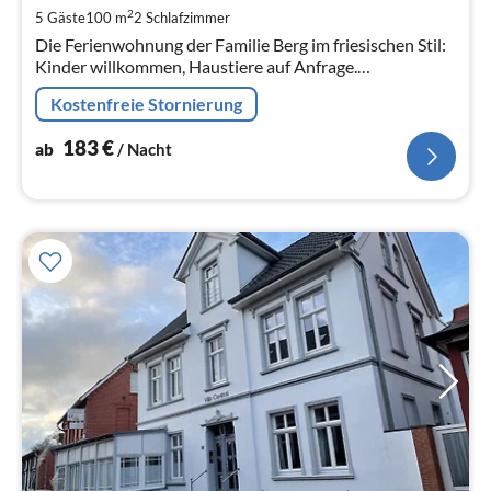
pr
2
5 Gäste
100 m
2
Schlafzimmer
Na
Die Ferienwohnung der Familie Berg im friesischen Stil:
Kinder willkommen, Haustiere auf Anfrage.
Nichtraucher, 2 Schlafzimmer, großes Wohnzimmer,
Kostenfreie Stornierung
große Küche, 2019 renoviert.
183
€
ab
/ Nacht