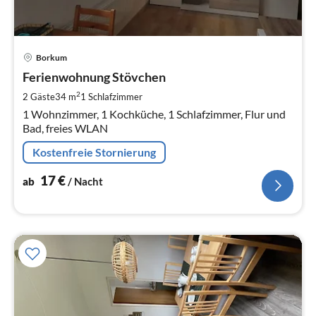
Pre
Borkum
ab
1
Ferienwohnung Stövchen
pr
2
2 Gäste
34 m
1
Schlafzimmer
Na
1 Wohnzimmer, 1 Kochküche, 1 Schlafzimmer, Flur und
Bad, freies WLAN
Kostenfreie Stornierung
17
€
ab
/ Nacht