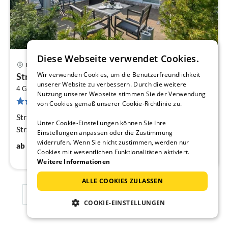
Diese Webseite verwendet Cookies.
Borkum
Pre
Wir verwenden Cookies, um die Benutzerfreundlichkeit
Strandhus Alfonso
ab
unserer Website zu verbessern. Durch die weitere
2
1
4 Gäste
81 m
2
Schlafzimmer
Nutzung unserer Webseite stimmen Sie der Verwendung
55 Bewertungen
pr
von Cookies gemäß unserer Cookie-Richtlinie zu.
Na
Strandhus Alfonso am Hauptbadestrand mit
Unter Cookie-Einstellungen können Sie Ihre
Strandkorb!
Einstellungen anpassen oder die Zustimmung
widerrufen. Wenn Sie nicht zustimmen, werden nur
106
€
ab
/ Nacht
Cookies mit wesentlichen Funktionalitäten aktiviert.
Weitere Informationen
ALLE COOKIES ZULASSEN
1
2
3
COOKIE-EINSTELLUNGEN