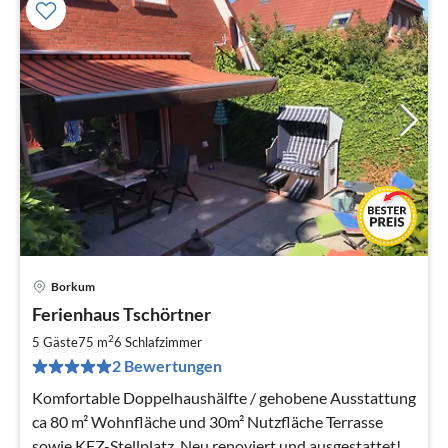
Borkum
Pre
Ferienhaus Tschörtner
ab
1
2
5 Gäste
75 m
6
Schlafzimmer
pr
2 Bewertungen
Na
Komfortable Doppelhaushälfte / gehobene Ausstattung
ca 80 m² Wohnfläche und 30m² Nutzfläche Terrasse
sowie KFZ-Stellplatz. Neu renoviert und ausgestattet!