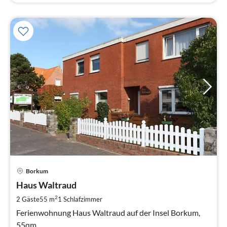
Pre
Borkum
ab
1
Haus Waltraud
pr
2
2 Gäste
55 m
1
Schlafzimmer
Na
Ferienwohnung Haus Waltraud auf der Insel Borkum,
55qm