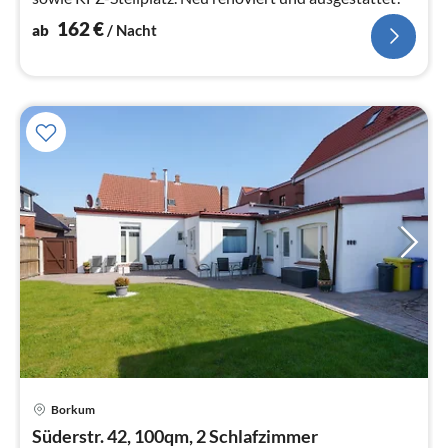
162
€
ab
/ Nacht
Pre
Borkum
ab
1
Süderstr. 42, 100qm, 2 Schlafzimmer