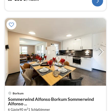
Borkum
Pre
Sommerwind Alfonso Borkum Sommerwind
ab
Alfonso ...
1
2
6 Gäste
90 m
1
Schlafzimmer