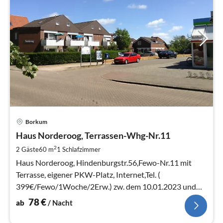
Pre
Borkum
ab
7
Haus Norderoog, Terrassen-Whg-Nr.11
pr
2
2 Gäste
60 m
1
Schlafzimmer
Na
Haus Norderoog, Hindenburgstr.56,Fewo-Nr.11 mit
Terrasse, eigener PKW-Platz, Internet,Tel. (
399€/Fewo/1Woche/2Erw.) zw. dem 10.01.2023 und
dem 28.02.2023, zwei-Wochen-Urlaub
78
€
ab
/ Nacht