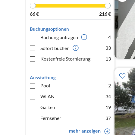
66
€
216
€
Buchungsoptionen
4
Buchung anfragen
33
Sofort buchen
Kostenfreie Stornierung
13
Ausstattung
Pool
2
WLAN
34
Garten
19
Fernseher
37
mehr anzeigen