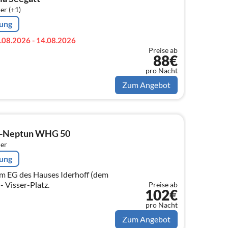
er (+1)
rung
.08.2026 - 14.08.2026
Preise ab
88€
pro Nacht
Zum Angebot
wo-Neptun WHG 50
er
rung
m EG des Hauses Iderhoff (dem
 Visser-Platz.
Preise ab
102€
pro Nacht
Zum Angebot