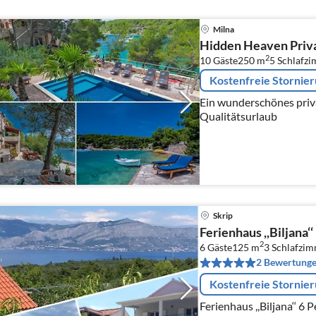
Milna
Hidden Heaven Priva
2
10 Gäste
250 m
5
Schlafz
Kostenfreie Stornie
Ein wunderschönes priva
Qualitätsurlaub
Skrip
Ferienhaus ,,Biljana‘‘
2
6 Gäste
125 m
3
Schlafzi
2 Bewertung
Kostenfreie Stornie
Ferienhaus ,,Biljana‘‘ 6 