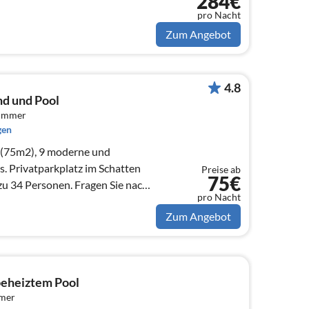
284€
pro Nacht
Zum Angebot
4.8
d und Pool
zimmer
gen
 (75m2), 9 moderne und
s. Privatparkplatz im Schatten
Preise ab
75€
 zu 34 Personen. Fragen Sie nach
pro Nacht
sen
Zum Angebot
beheiztem Pool
mmer