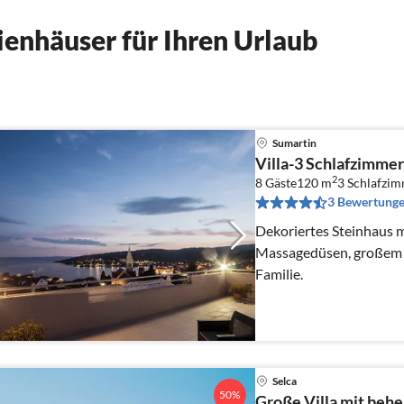
enhäuser für Ihren Urlaub
Sumartin
Villa-3 Schlafzimme
2
8 Gäste
120 m
3
Schlafzi
3 Bewertung
Dekoriertes Steinhaus m
Massagedüsen, großem Ga
Familie.
Selca
50%
Große Villa mit beh