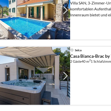
Villa SAN, 3-Zimmer-Unt
komfortablen Aufenthalt
Innenraum bietet und e
die natürliche Umgebun
Selca
Casa Bianca-Brac by 
2
2 Gäste
40 m
1
Schlafzimm