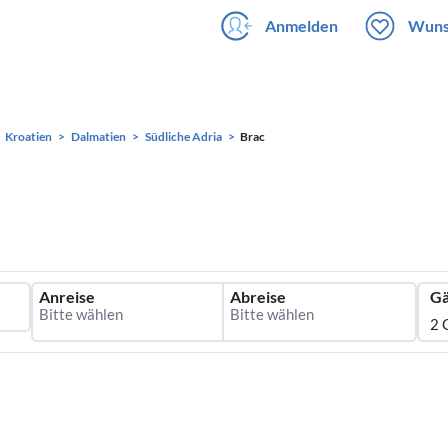
Anmelden
Wuns
Kroatien
Dalmatien
Südliche Adria
Brac
Anreise
Abreise
Gä
2 