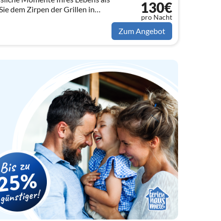
130€
ie dem Zirpen der Grillen in
pro Nacht
rparadies mit dem Duft frischer
.
Zum Angebot