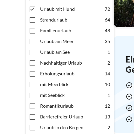
Urlaub mit Hund
72
Strandurlaub
64
Familienurlaub
48
Urlaub am Meer
35
Urlaub am See
1
Ei
Nachhaltiger Urlaub
2
G
Erholungsurlaub
14
mit Meerblick
10
mit Seeblick
1
Romantikurlaub
12
Barrierefreier Urlaub
13
Urlaub in den Bergen
2