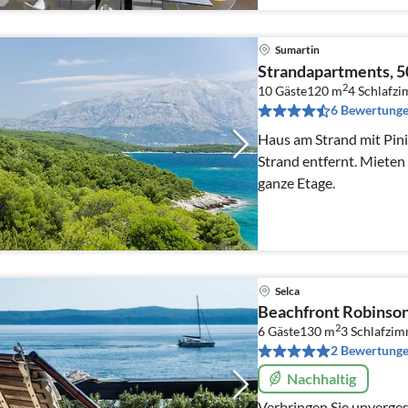
Sumartin
Strandapartments, 5
2
10 Gäste
120 m
4
Schlafz
6 Bewertung
Haus am Strand mit Pin
Strand entfernt. Mieten
ganze Etage.
Selca
Beachfront Robinso
2
6 Gäste
130 m
3
Schlafzi
2 Bewertung
Nachhaltig
Verbringen Sie unverges