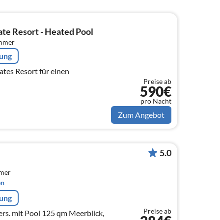
te Resort - Heated Pool
immer
rung
tes Resort für einen
Preise ab
590€
pro Nacht
Zum Angebot
5.0
mmer
en
rung
Preise ab
Pers. mit Pool 125 qm Meerblick,