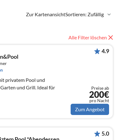
Zur Kartenansicht
Sortieren: Zufällig
Alle Filter löschen
4.9
rn&Pool
mmer
en
it privatem Pool und
rten und Grill. Ideal für
Preise ab
200€
pro Nacht
Zum Angebot
5.0
eiztem Pool *Abendessen