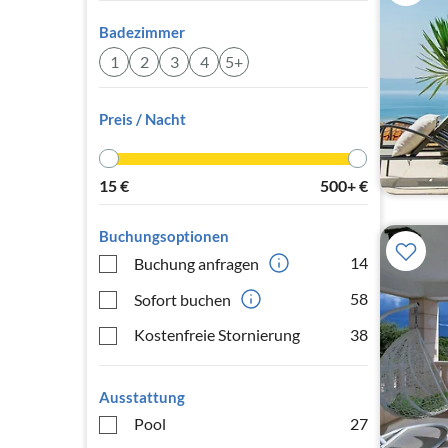
Badezimmer
1
2
3
4
5+
Preis / Nacht
15
€
500+
€
Buchungsoptionen
14
Buchung anfragen
58
Sofort buchen
Kostenfreie Stornierung
38
Ausstattung
Pool
27