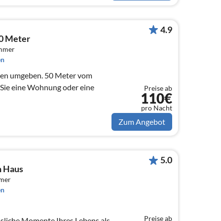
4.9
0 Meter
immer
en
ien umgeben. 50 Meter vom
 Sie eine Wohnung oder eine
Preise ab
110€
pro Nacht
Zum Angebot
5.0
n Haus
mmer
en
Preise ab
sliche Momente Ihres Lebens als