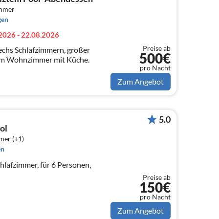
immer
gen
2026 - 22.08.2026
Preise ab
 sechs Schlafzimmern, großer
500€
em Wohnzimmer mit Küche.
pro Nacht
Zum Angebot
5.0
ol
mer (+1)
en
Schlafzimmer, für 6 Personen,
Preise ab
150€
pro Nacht
Zum Angebot