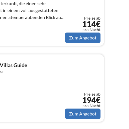
erkunft, die einen sehr
 in einem voll ausgestatteten
inen atemberaubenden Blick auf
Preise ab
114€
g
pro Nacht
Zum Angebot
Villas Guide
er
Preise ab
194€
pro Nacht
Zum Angebot