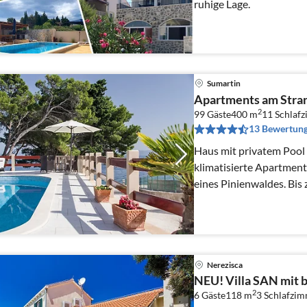
ruhige Lage.
Sumartin
Apartments am Stran
2
99 Gäste
400 m
11
Schlaf
13 Bewertun
Haus mit privatem Pool
klimatisierte Apartment
eines Pinienwaldes. Bis
Verfügbarkeit und Prei
Nerezisca
NEU! Villa SAN mit 
2
6 Gäste
118 m
3
Schlafzi