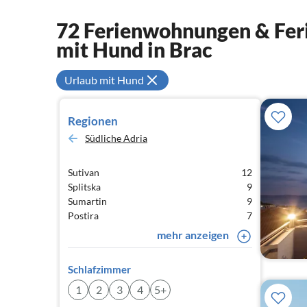
72 Ferienwohnungen & Feri
mit Hund in Brac
Urlaub mit Hund
Regionen
Südliche Adria
Sutivan
12
Splitska
9
Sumartin
9
Postira
7
mehr anzeigen
Schlafzimmer
1
2
3
4
5+