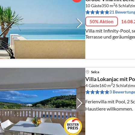
2
10 Gäste
350 m
6
Schlafz
21 Bewertun
50% Aktion
16.08.
Villa mit Infinity-Pool,
Terrasse und geräumig
Selca
Villa Lokanjac mit Po
2
4 Gäste
160 m
2
Schlafzim
3 Bewertung
Ferienvilla mit Pool, 2 
Haustiere willkommen.