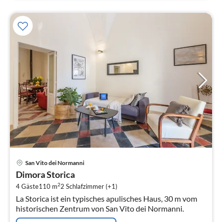
Pre
San Vito dei Normanni
ab
Dimora Storica
1
2
4 Gäste
110 m
2
Schlafzimmer (+1)
pr
La Storica ist ein typisches apulisches Haus, 30 m vom
Na
historischen Zentrum von San Vito dei Normanni.