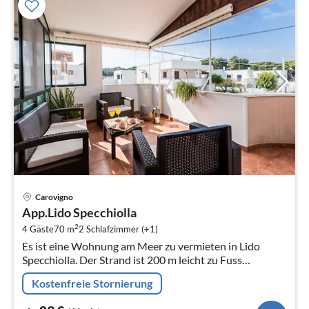
Pre
Carovigno
ab
App.Lido Specchiolla
8
2
4 Gäste
70 m
2
Schlafzimmer (+1)
pr
Es ist eine Wohnung am Meer zu vermieten in Lido
Na
Specchiolla. Der Strand ist 200 m leicht zu Fuss
erreichbar.
Kostenfreie Stornierung