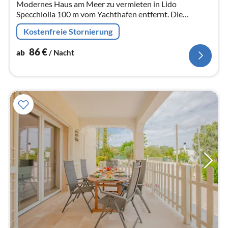
Modernes Haus am Meer zu vermieten in Lido
Na
Specchiolla 100 m vom Yachthafen entfernt. Die
Sandstrände sind 350 m entfernt.
Kostenfreie Stornierung
86
€
ab
/ Nacht