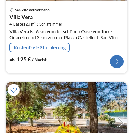
Pre
San Vito dei Normanni
ab
Villa Vera
1
2
4 Gäste
120 m
3
Schlafzimmer
pr
Villa Vera ist 6 km von der schönen Oase von Torre
Na
Guaceto und 3 km von der Piazza Castello di San Vito
dei Normanni.
Kostenfreie Stornierung
125
€
ab
/ Nacht