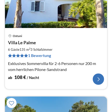
Ostuni
Pre
Villa Le Palme
ab
1
2
6 Gäste
135 m
3
Schlafzimmer
pr
1 Bewertung
Na
Exklusives Sommervilla für 2-6 Personen nur 200 m
vom herrlichen Pilone-Sandstrand
108
€
ab
/ Nacht