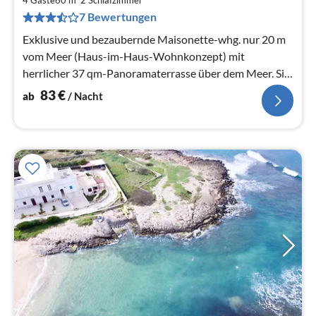
8
4 Gäste
60 m
2
Schlafzimmer
pr
7 Bewertungen
Na
Exklusive und bezaubernde Maisonette-whg. nur 20 m
vom Meer (Haus-im-Haus-Wohnkonzept) mit
herrlicher 37 qm-Panoramaterrasse über dem Meer. Sie
ist Im mediterranen Stil konzipiert.
83
€
ab
/ Nacht