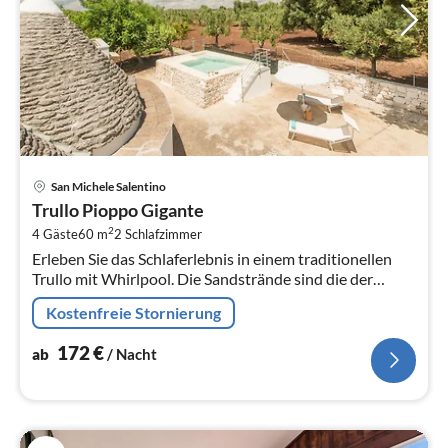
Pre
San Michele Salentino
ab
Trullo Pioppo Gigante
1
2
4 Gäste
60 m
2
Schlafzimmer
pr
Erleben Sie das Schlaferlebnis in einem traditionellen
Na
Trullo mit Whirlpool. Die Sandstrände sind die der
wunderschönen Oase von Torre Guaceto.
Kostenfreie Stornierung
172
€
ab
/ Nacht