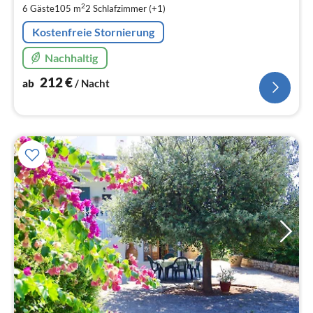
pr
2
6 Gäste
105 m
2
Schlafzimmer (+1)
Na
Kostenfreie Stornierung
Nachhaltig
212
€
ab
/ Nacht