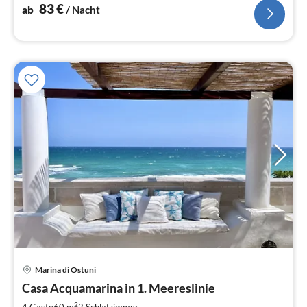
83
€
ab
/ Nacht
Marina di Ostuni
Pre
Casa Acquamarina in 1. Meereslinie
ab
2