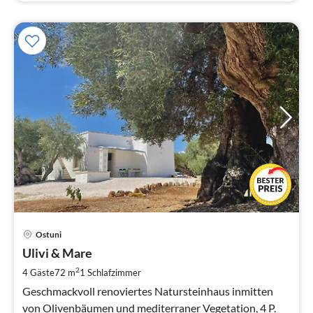
Pre
Ostuni
ab
9
Ulivi & Mare
pr
2
4 Gäste
72 m
1
Schlafzimmer
Na
Geschmackvoll renoviertes Natursteinhaus inmitten
von Olivenbäumen und mediterraner Vegetation, 4 P.