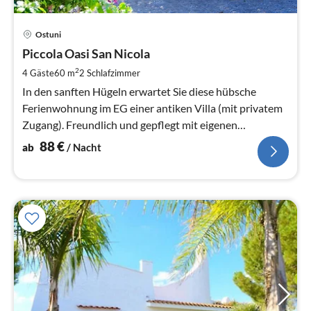
Pre
Ostuni
ab
8
Piccola Oasi San Nicola
pr
2
4 Gäste
60 m
2
Schlafzimmer
Na
In den sanften Hügeln erwartet Sie diese hübsche
Ferienwohnung im EG einer antiken Villa (mit privatem
Zugang). Freundlich und gepflegt mit eigenen
Außenbereich
88
€
ab
/ Nacht