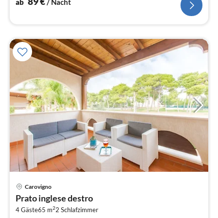
89
€
ab
/ Nacht
Pre
Carovigno
ab
Prato inglese destro
8
2
4 Gäste
65 m
2
Schlafzimmer
pr