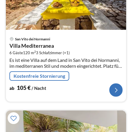
Pre
San Vito dei Normanni
ab
Villa Mediterranea
1
2
6 Gäste
120 m
3
Schlafzimmer (+1)
pr
Es ist eine Villa auf dem Land in San Vito dei Normanni,
Na
im mediterranen Stil und modern eingerichtet. Platz für
8 Personen und Tiere sind willkommen.
Kostenfreie Stornierung
105
€
ab
/ Nacht