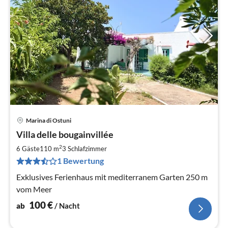
Marina di Ostuni
Pre
Villa delle bougainvillée
ab
1
2
6 Gäste
110 m
3
Schlafzimmer
pr
1 Bewertung
Na
Exklusives Ferienhaus mit mediterranem Garten 250 m
vom Meer
100
€
ab
/ Nacht