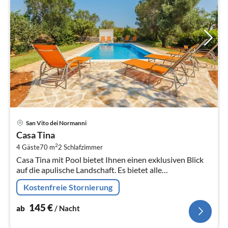
Pre
San Vito dei Normanni
ab
Casa Tina
1
2
4 Gäste
70 m
2
Schlafzimmer
pr
Casa Tina mit Pool bietet Ihnen einen exklusiven Blick
Na
auf die apulische Landschaft. Es bietet alle
Annehmlichkeiten für einen erholsamen Urlaub.
Kostenfreie Stornierung
145
€
ab
/ Nacht