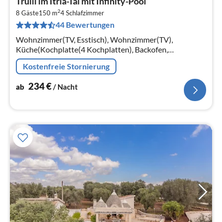
Trulli im Itria-Tal mit Infinity-Pool
ab
2
2
8 Gäste
150 m
4
Schlafzimmer
44 Bewertungen
pr
Na
Wohnzimmer(TV, Esstisch), Wohnzimmer(TV),
Küche(Kochplatte(4 Kochplatten), Backofen,
Kühl-/Gefrierkombination), Küche(Kochplatte(4
Kostenfreie Stornierung
Kochplatten), Backofen, Kühl-/Gefrierkombination)
234
€
ab
/ Nacht