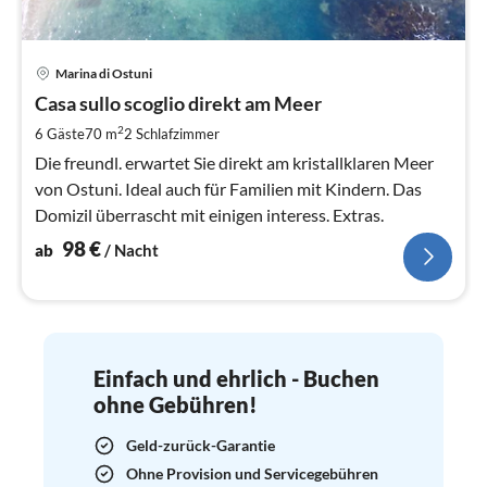
Pre
Marina di Ostuni
ab
9
Casa sullo scoglio direkt am Meer
pr
2
6 Gäste
70 m
2
Schlafzimmer
Na
Die freundl. erwartet Sie direkt am kristallklaren Meer
von Ostuni. Ideal auch für Familien mit Kindern. Das
Domizil überrascht mit einigen interess. Extras.
98
€
ab
/ Nacht
Einfach und ehrlich - Buchen
ohne Gebühren!
Geld-zurück-Garantie
Ohne Provision und Servicegebühren