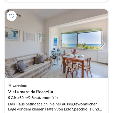
Pre
Carovigno
ab
Vista mare da Rossella
1
2
5 Gäste
80 m
2
Schlafzimmer (+1)
pr
Das Haus befindet sich in einer aussergewöhnlichen
Na
Lage vor dem kleinen Hafen von Lido Specchiolla und