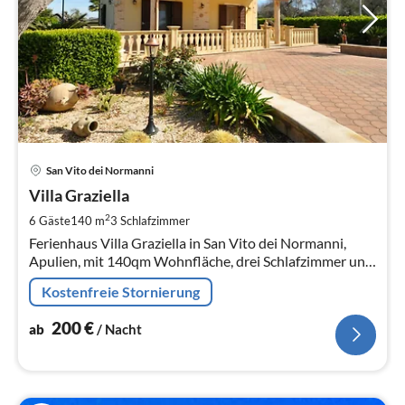
Pre
San Vito dei Normanni
ab
2
Villa Graziella
pr
2
6 Gäste
140 m
3
Schlafzimmer
Na
Ferienhaus Villa Graziella in San Vito dei Normanni,
Apulien, mit 140qm Wohnfläche, drei Schlafzimmer und
Platz für 6 Personen.
Kostenfreie Stornierung
200
€
ab
/ Nacht