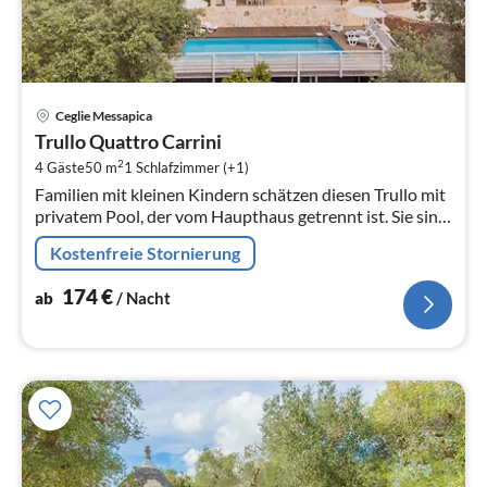
Pre
Ceglie Messapica
ab
Trullo Quattro Carrini
1
2
4 Gäste
50 m
1
Schlafzimmer (+1)
pr
Familien mit kleinen Kindern schätzen diesen Trullo mit
Na
privatem Pool, der vom Haupthaus getrennt ist. Sie sind
ideal gelegen, um die Adriaküste und die Ionische Küste
Kostenfreie Stornierung
zu erkunden.
174
€
ab
/ Nacht