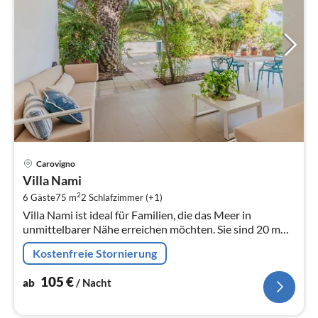
Pre
Carovigno
ab
Villa Nami
1
2
6 Gäste
75 m
2
Schlafzimmer (+1)
pr
Villa Nami ist ideal für Familien, die das Meer in
Na
unmittelbarer Nähe erreichen möchten. Sie sind 20 m
von den Sandstränden von Lido Pantanagianni entfernt
Kostenfreie Stornierung
und haben viel Platz im ...
105
€
ab
/ Nacht