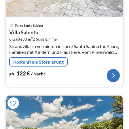
Pre
Torre Santa Sabina
ab
Villa Salento
1
2
6 Gäste
80 m
2
Schlafzimmer
pr
Strandvilla zu vermieten in Torre Santa Sabina für Paare,
Na
Familien mit Kindern und Haustiere. Vom Pinienwald
aus erreichen Sie zu Fuss den Sandstrand in nur 250
Kostenfreie Stornierung
Metern Entfernung.
122
€
ab
/ Nacht