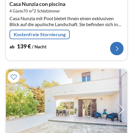
ab
Casa Nunzia con piscina
1
2
4 Gäste
70 m
2
Schlafzimmer
pr
Casa Nunzia mit Pool bietet Ihnen einen exklusiven
Na
Blick auf die apulische Landschaft. Sie befinden sich in
einer Villa, die aus 3 unabhängigen Häusern mit
Kostenfreie Stornierung
privaten Aussenbereichen...
139
€
ab
/ Nacht