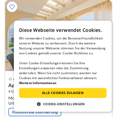
Diese Webseite verwendet Cookies.
Wir verwenden Cookies, um die Benutzerfreundlichkeit
unserer Website zu verbessern. Durch die weitere
Nutzung unserer Webseite stimmen Sie der Verwendung
von Cookies gemäß unserer Cookie-Richtlinie zu.
Unter Cookie-Einstellungen können Sie Ihre
Einstellungen anpassen oder die Zustimmung
widerrufen. Wenn Sie nicht zustimmen, werden nur
Pre
Cookies mit wesentlichen Funktionalitäten aktiviert.
Carovigno
ab
Weitere Informationen
App.Smeraldo
1
2
4 Gäste
70 m
2
Schlafzimmer
pr
ALLE COOKIES ZULASSEN
Modernes Haus am Meer für 5 Personen ideal für
Na
Urlaub in Ostuni. Es befindet sich in Pantanagianni, 400
COOKIE-EINSTELLUNGEN
m von den Sandstränden entfernt.
Kostenfreie Stornierung