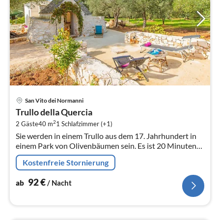
Pre
San Vito dei Normanni
ab
Trullo della Quercia
9
2
2 Gäste
40 m
1
Schlafzimmer (+1)
pr
Sie werden in einem Trullo aus dem 17. Jahrhundert in
Na
einem Park von Olivenbäumen sein. Es ist 20 Minuten
vom Naturschutzgebiet von Torre Guaceto und 10 von
Kostenfreie Stornierung
der berühmten Ostuni.
92
€
ab
/ Nacht