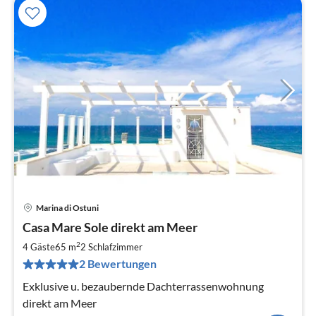
Marina di Ostuni
Pre
Casa Mare Sole direkt am Meer
ab
8
2
4 Gäste
65 m
2
Schlafzimmer
pr
2 Bewertungen
Na
Exklusive u. bezaubernde Dachterrassenwohnung
direkt am Meer