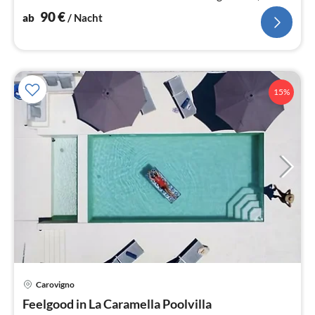
90
€
ab
/ Nacht
15%
Pre
Carovigno
ab
2
Feelgood in La Caramella Poolvilla