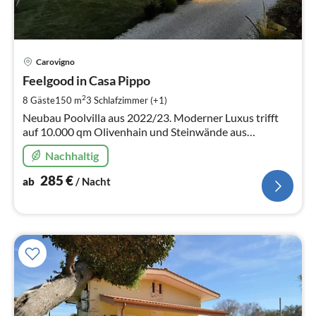
Pre
Carovigno
ab
2
Feelgood in Casa Pippo
pr
2
8 Gäste
150 m
3
Schlafzimmer (+1)
Na
Neubau Poolvilla aus 2022/23. Moderner Luxus trifft
auf 10.000 qm Olivenhain und Steinwände aus
heimischen Pietra Stein. Hunde erlaubt
Nachhaltig
285
€
ab
/ Nacht