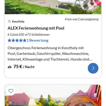
4 km von Cserszegtomaj
Keszthely
Pre
ALEX Ferienwohnung mit Pool
ab
7
2
6 Gäste
100 m
3
Schlafzimmer
pr
1 Bewertung
Na
Obergeschoss Ferienwohnung in Keszthely mit
Pool, Gartenlaub, Geschirrspüler, Waschmaschine,
Internet, Klímaanlage und Tischtennis. Hunde sind
erlaubt.
75
€
ab
/ Nacht