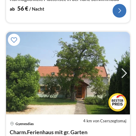
56
€
ab
/ Nacht
4 km von Cserszegtomaj
Gyenesdias
Pre
Charm.Ferienhaus mit gr. Garten
ab