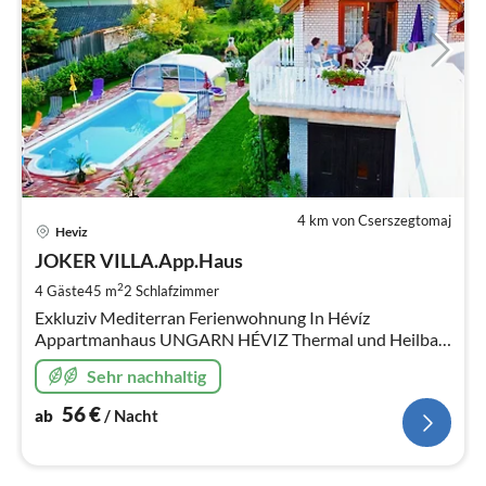
4 km von Cserszegtomaj
Pre
Heviz
ab
5
JOKER VILLA.App.Haus
pr
2
4 Gäste
45 m
2
Schlafzimmer
Na
Exkluziv Mediterran Ferienwohnung In Hévíz
Appartmanhaus UNGARN HÉVIZ Thermal und Heilbad.
Kurmöglichkeit. Plattensee 5 KM. Schwimmbad
Sehr nachhaltig
56
€
ab
/ Nacht