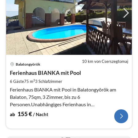
10 km von Cserszegtomaj
Pre
Balatongyörök
ab
1
Ferienhaus BIANKA mit Pool
pr
2
6 Gäste
75 m
3
Schlafzimmer
Na
Ferienhaus BIANKA mit Pool in Balatongyörök am
Balaton, 75qm, 3 Zimmer, bis zu 6
Personen.Unabhängiges Ferienhaus in
Balatongyörök,mit Balaton-Panorama, Klimaanlage,
155
€
ab
/ Nacht
WLAN, mit Hund