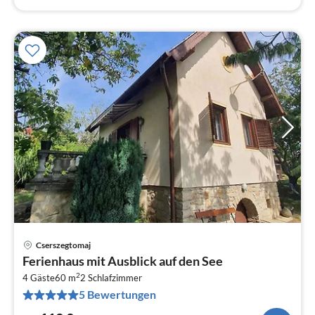
Cserszegtomaj
Pre
Ferienhaus mit Ausblick auf den See
ab
2
1
4 Gäste
60 m
2
Schlafzimmer
5 Bewertungen
pr
Na