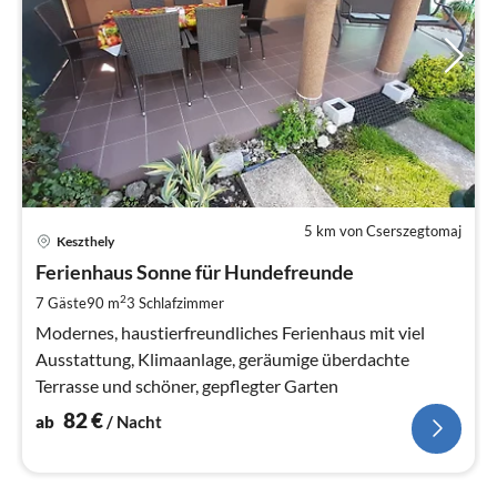
5 km von Cserszegtomaj
Pre
Keszthely
ab
8
Ferienhaus Sonne für Hundefreunde
pr
2
7 Gäste
90 m
3
Schlafzimmer
Na
Modernes, haustierfreundliches Ferienhaus mit viel
Ausstattung, Klimaanlage, geräumige überdachte
Terrasse und schöner, gepflegter Garten
82
€
ab
/ Nacht