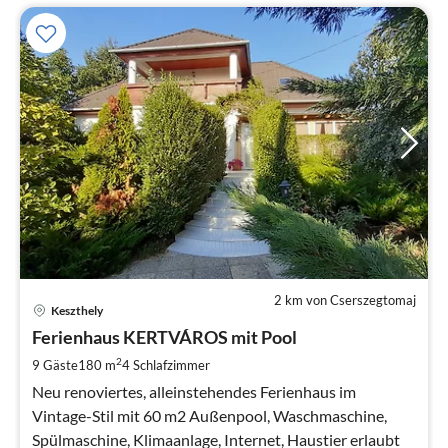
2 km von Cserszegtomaj
Pre
Keszthely
ab
2
Ferienhaus KERTVÁROS mit Pool
pr
2
9 Gäste
180 m
4
Schlafzimmer
Na
Neu renoviertes, alleinstehendes Ferienhaus im
Vintage-Stil mit 60 m2 Außenpool, Waschmaschine,
Spülmaschine, Klimaanlage, Internet, Haustier erlaubt