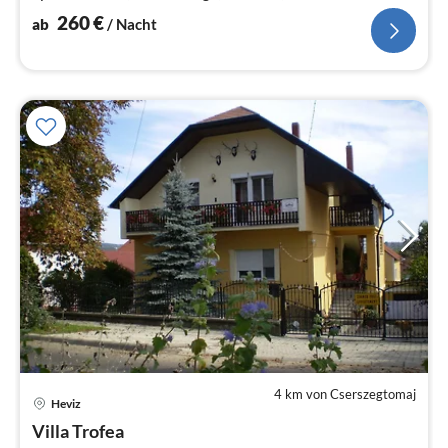
260
€
ab
/ Nacht
4 km von Cserszegtomaj
Heviz
Pre
Villa Trofea
ab