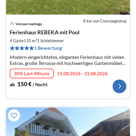
8 km von Cserszegtomaj
Vonyarcvashegy
Pre
Ferienhaus REBEKA mit Pool
ab
1
2
4 Gäste
110 m
2
Schlafzimmer
pr
1 Bewertung
Na
Modern eingerichtetes, elegantes Ferienhaus mit vielen
Extras, große Terrasse mit hochwertigen Gartenmöbeln,
Gartenteich und Pool im Hof
30% Last-Minute
15.08.2026 - 31.08.2026
150
€
ab
/ Nacht