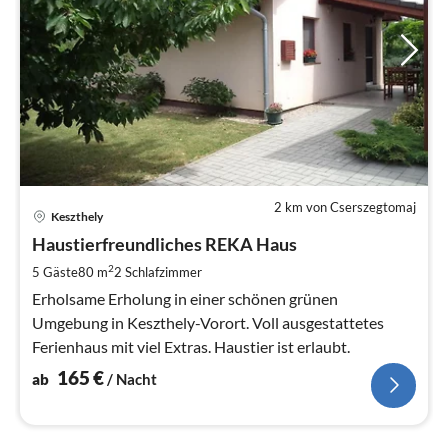
2 km von Cserszegtomaj
Pre
Keszthely
ab
1
Haustierfreundliches REKA Haus
pr
2
5 Gäste
80 m
2
Schlafzimmer
Na
Erholsame Erholung in einer schönen grünen
Umgebung in Keszthely-Vorort. Voll ausgestattetes
Ferienhaus mit viel Extras. Haustier ist erlaubt.
165
€
ab
/ Nacht