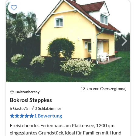
13 km von Cserszegtomaj
Balatonbereny
Pre
Bokrosi Steppkes
ab
5
2
6 Gäste
75 m
3
Schlafzimmer
pr
1 Bewertung
Na
Freistehendes Ferienhaus am Plattensee, 1200 qm
eingezäuntes Grundstück, ideal für Familien mit Hund