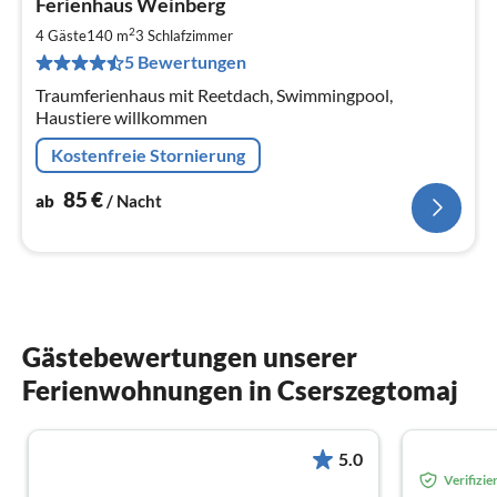
Ferienhaus Weinberg
ab
8
2
4 Gäste
140 m
3
Schlafzimmer
pr
5 Bewertungen
Na
Traumferienhaus mit Reetdach, Swimmingpool,
Haustiere willkommen
Kostenfreie Stornierung
85
€
ab
/ Nacht
Gästebewertungen unserer
Ferienwohnungen in Cserszegtomaj
5.0
Verifizi