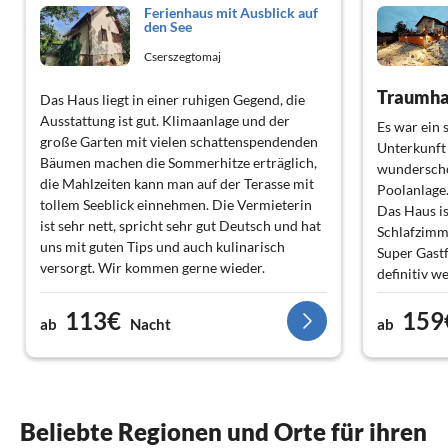
Ferienhaus mit Ausblick auf
den See
Cserszegtomaj
Traumhaf
Das Haus liegt in einer ruhigen Gegend, die
Ausstattung ist gut. Klimaanlage und der
Es war ein 
große Garten mit vielen schattenspendenden
Unterkunft 
Bäumen machen die Sommerhitze erträglich,
wunderschö
die Mahlzeiten kann man auf der Terasse mit
Poolanlage.
tollem Seeblick einnehmen. Die Vermieterin
Das Haus is
ist sehr nett, spricht sehr gut Deutsch und hat
Schlafzimm
uns mit guten Tips und auch kulinarisch
Super Gastf
versorgt. Wir kommen gerne wieder.
definitiv 
definitiv wi
113€
159
ab
Nacht
ab
Beliebte Regionen und Orte für ihren