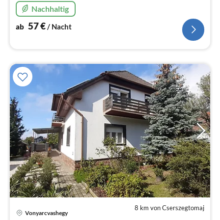
Nachhaltig
57
€
ab
/ Nacht
8 km von Cserszegtomaj
Pre
Vonyarcvashegy
ab