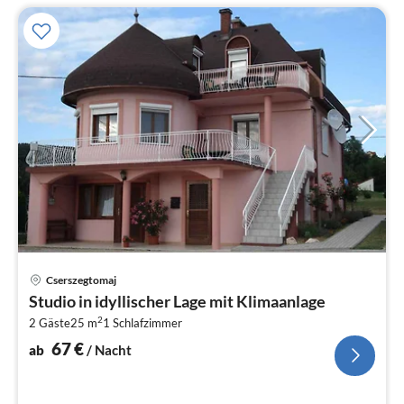
Pre
Cserszegtomaj
ab
Studio in idyllischer Lage mit Klimaanlage
6
2
2 Gäste
25 m
1
Schlafzimmer
pr
Na
67
€
ab
/ Nacht