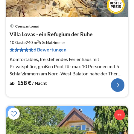
Cserszegtomaj
Pre
Villa Lovas - ein Refugium der Ruhe
ab
1
2
10 Gäste
240 m
5
Schlafzimmer
pr
6 Bewertungen
Na
Komfortables, freistehendes Ferienhaus mit
Privatsphäre, großen Pool, für max 10 Personen mit 5
Schlafzimmern am Nord-West Balaton nahe der Therme
Bad Heviz.
158
€
ab
/ Nacht
5%