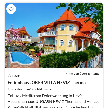
4 km von Cserszegtomaj
Pre
Heviz
ab
5
Ferienhaus JOKER VILLA HÉVIZ Therma
pr
2
10 Gäste
250 m
7
Schlafzimmer
Na
Exkluziv Mediterran Ferienwohnung In Hévíz
Appartmanhaus UNGARN HÉVIZ Thermal und Heilbad.
Kurmöglichkeit. Plattensee in der nähe Schwimmbad