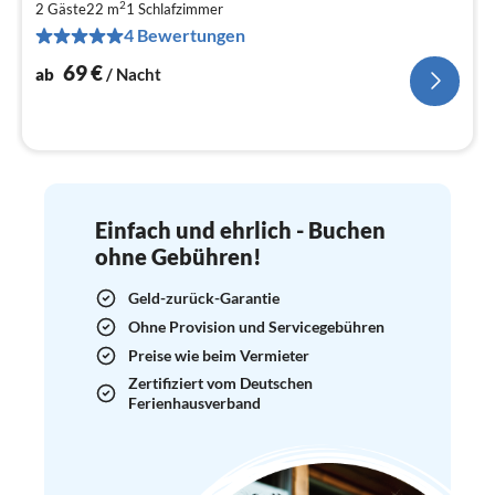
2
7
2 Gäste
22 m
1
Schlafzimmer
4 Bewertungen
pr
Na
69
€
ab
/ Nacht
Einfach und ehrlich - Buchen
ohne Gebühren!
Geld-zurück-Garantie
Ohne Provision und Servicegebühren
Preise wie beim Vermieter
Zertifiziert vom Deutschen
Ferienhausverband