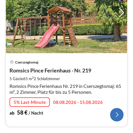
Pre
Cserszegtomaj
ab
5
Romsics Pince Ferienhaus - Nr. 219
pr
2
5 Gäste
65 m
2
Schlafzimmer
Na
Romsics Pince Ferienhaus Nr. 219 in Cserszegtomaj: 65
m², 2 Zimmer, Platz für bis zu 5 Personen.
5% Last-Minute
08.08.2026 - 15.08.2026
58
€
ab
/ Nacht