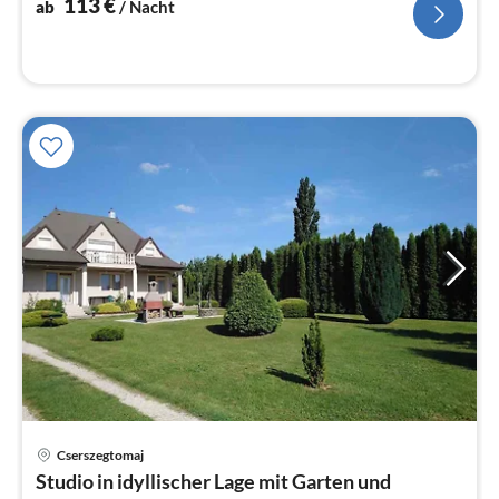
113
€
ab
/ Nacht
Cserszegtomaj
Pre
Studio in idyllischer Lage mit Garten und
ab