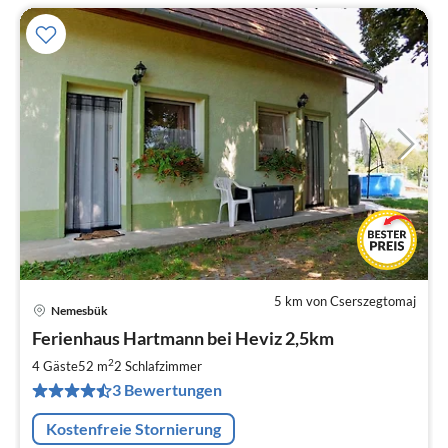
5 km von Cserszegtomaj
Nemesbük
Pre
Ferienhaus Hartmann bei Heviz 2,5km
ab
5
2
4 Gäste
52 m
2
Schlafzimmer
pr
3 Bewertungen
Na
Kostenfreie Stornierung