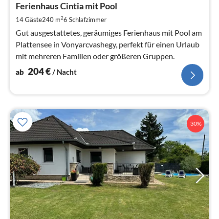
2
Ferienhaus Cintia mit Pool
pr
2
14 Gäste
240 m
6
Schlafzimmer
Na
Gut ausgestattetes, geräumiges Ferienhaus mit Pool am
Plattensee in Vonyarcvashegy, perfekt für einen Urlaub
mit mehreren Familien oder größeren Gruppen.
204
€
ab
/ Nacht
30%