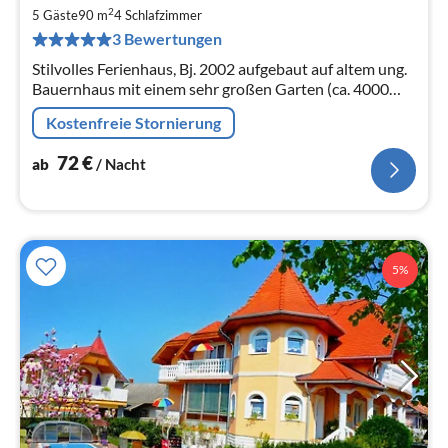
7
2
5 Gäste
90 m
4
Schlafzimmer
pr
3 Bewertungen
Na
Stilvolles Ferienhaus, Bj. 2002 aufgebaut auf altem ung.
Bauernhaus mit einem sehr großen Garten (ca. 4000
qm2 großes Grundstück mit altem
Kostenfreie Stornierung
Weinberg,Obstbäumen Wiese, Garage, etc. )
72
€
ab
/ Nacht
5%