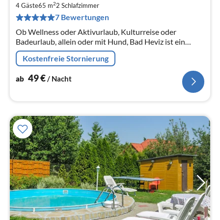
4
2
4 Gäste
65 m
2
Schlafzimmer
pr
7 Bewertungen
Na
Ob Wellness oder Aktivurlaub, Kulturreise oder
Badeurlaub, allein oder mit Hund, Bad Heviz ist ein
idealer Ort dazu. Nicht weit vom Thermalsee!
Kostenfreie Stornierung
49
€
ab
/ Nacht