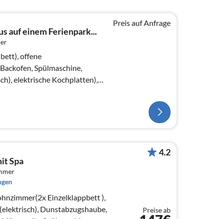
Preis auf Anfrage
s auf einem Ferienpark...
er
ett), offene
Backofen, Spülmaschine,
h), elektrische Kochplatten),
ppelklappbett , TV)
4.2
it Spa
immer
ngen
hnzimmer(2x Einzelklappbett ),
elektrisch), Dunstabzugshaube,
Preise ab