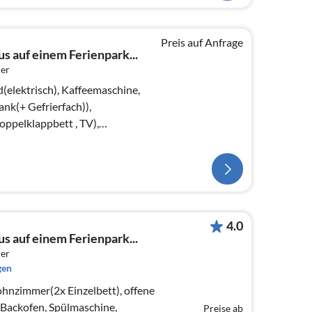
Preis auf Anfrage
s auf einem Ferienpark...
er
(elektrisch), Kaffeemaschine,
nk(+ Gefrierfach)),
pelklappbett , TV),
ett)
4.0
s auf einem Ferienpark...
er
gen
hnzimmer(2x Einzelbett), offene
Backofen, Spülmaschine,
Preise ab