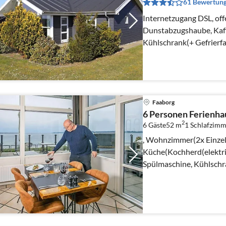
61 Bewertun
Internetzugang DSL, off
Dunstabzugshaube, Kaf
Kühlschrank(+ Gefrierfa
Wohn-/Schlafzimmer(TV
Faaborg
6 Personen Ferienhau
2
6 Gäste
52 m
1
Schlafzimm
, Wohnzimmer(2x Einzelb
Küche(Kochherd(elektri
Spülmaschine, Kühlschra
Wohn-/Schlafzimmer(Do