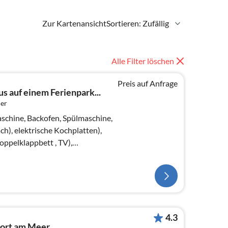
Zur Kartenansicht
Sortieren: Zufällig
Alle Filter löschen
Preis auf Anfrage
s auf einem Ferienpark...
er
schine, Backofen, Spülmaschine,
h), elektrische Kochplatten),
pelklappbett , TV),
ett)
4.3
sort am Meer