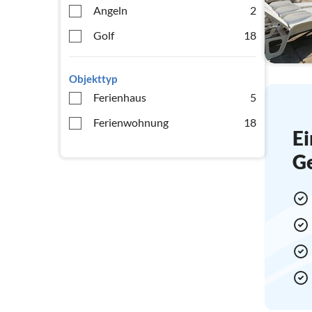
Angeln
2
Golf
18
Objekttyp
Ferienhaus
5
Ferienwohnung
18
Ei
G