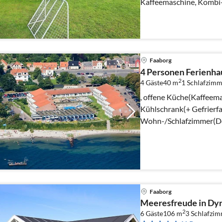
Kaffeemaschine, Kombi-
Kühl-/Gefrierkombination
Faaborg
4 Personen Ferienhau
2
4 Gäste
40 m
1
Schlafzimm
, offene Küche(Kaffeema
Kühlschrank(+ Gefrierfac
Wohn-/Schlafzimmer(Dop
Schlafzimmer(2x Einzelb
Faaborg
Meeresfreude in Dy
2
6 Gäste
106 m
3
Schlafzi