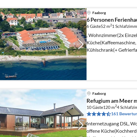
Faaborg
6 Personen Ferienhau
2
6 Gäste
52 m
1
Schlafzimm
, Wohnzimmer(2x Einzelb
Küche(Kaffeemaschine, 
Kühlschrank(+ Gefrierfac
Wohn-/Schlafzimmer(Do
Faaborg
Refugium am Meer m
2
10 Gäste
120 m
4
Schlafz
161 Bewertu
Internetzugang DSL, Wo
offene Küche(Kochherd(