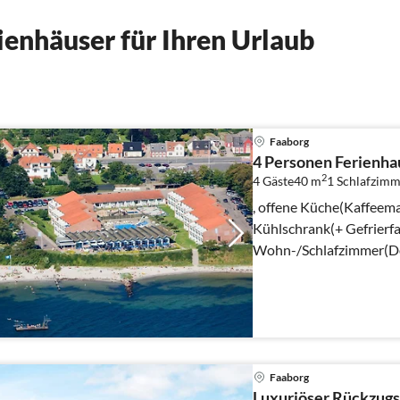
enhäuser für Ihren Urlaub
Faaborg
4 Personen Ferienhau
2
4 Gäste
40 m
1
Schlafzimm
, offene Küche(Kaffeema
Kühlschrank(+ Gefrierfac
Wohn-/Schlafzimmer(Dop
Schlafzimmer(2x Einzelb
Faaborg
Luxuriöser Rückzug