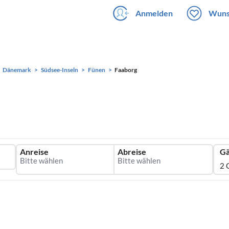
Anmelden
Wuns
Dänemark
Südsee-Inseln
Fünen
Faaborg
Anreise
Abreise
Gä
2 