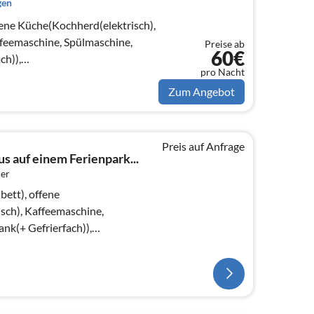
gen
ene Küche(Kochherd(elektrisch),
feemaschine, Spülmaschine,
Preise ab
60€
ch)),
pro Nacht
(dänische Fernsehsender)
Zum Angebot
Preis auf Anfrage
s auf einem Ferienpark...
er
ett), offene
sch), Kaffeemaschine,
nk(+ Gefrierfach)),
ppelklappbett , TV)