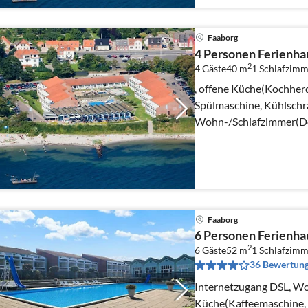
Faaborg
4 Personen Ferienhau
2
4 Gäste
40 m
1
Schlafzimm
, offene Küche(Kochherd
Spülmaschine, Kühlschra
Wohn-/Schlafzimmer(Dop
Schlafzimmer(2x Einzelb
Faaborg
6 Personen Ferienhau
2
6 Gäste
52 m
1
Schlafzimm
36 Bewertun
Internetzugang DSL, Wo
Küche(Kaffeemaschine, 