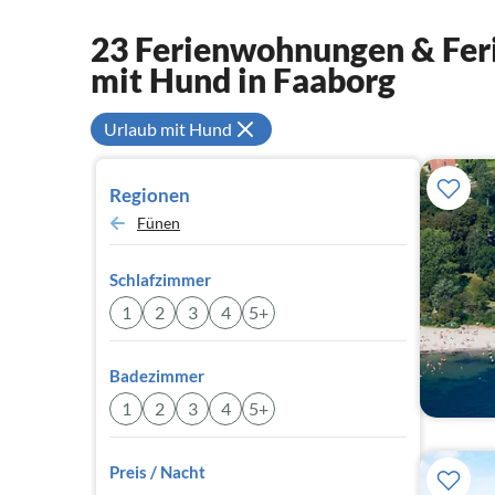
23 Ferienwohnungen & Feri
mit Hund in Faaborg
Urlaub mit Hund
Regionen
Fünen
Schlafzimmer
1
2
3
4
5+
Badezimmer
1
2
3
4
5+
Preis / Nacht