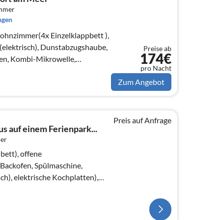
immer
ngen
ohnzimmer(4x Einzelklappbett ),
elektrisch), Dunstabzugshaube,
Preise ab
174€
en, Kombi-Mikrowelle,
pro Nacht
k, T...
Zum Angebot
Preis auf Anfrage
s auf einem Ferienpark...
er
ett), offene
Backofen, Spülmaschine,
h), elektrische Kochplatten),
ppelklappbett , TV)