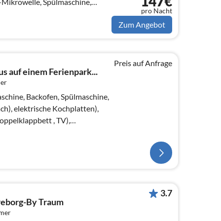
147€
Mikrowelle, Spülmaschine,
pro Nacht
, ...
Zum Angebot
Preis auf Anfrage
s auf einem Ferienpark...
er
schine, Backofen, Spülmaschine,
h), elektrische Kochplatten),
pelklappbett , TV),
ett)
3.7
reborg-By Traum
mmer