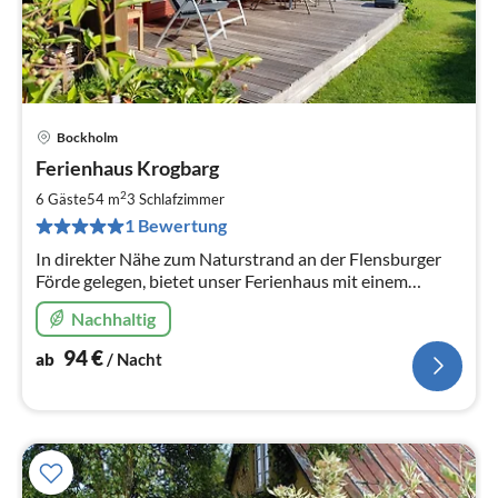
Bockholm
Pre
Ferienhaus Krogbarg
ab
9
2
6 Gäste
54 m
3
Schlafzimmer
pr
1 Bewertung
Na
In direkter Nähe zum Naturstrand an der Flensburger
Förde gelegen, bietet unser Ferienhaus mit einem
großen Garten beste Voraussetzungen für einen
Nachhaltig
erholsamen Urlaub.
94
€
ab
/ Nacht