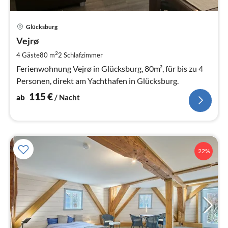
Pre
Glücksburg
ab
1
Vejrø
pr
2
4 Gäste
80 m
2
Schlafzimmer
Na
Ferienwohnung Vejrø in Glücksburg, 80m², für bis zu 4
Personen, direkt am Yachthafen in Glücksburg.
115
€
ab
/ Nacht
22%