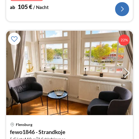
105
€
ab
/ Nacht
22%
Pre
Flensburg
ab
fewo1846 - Strandkoje
1
2