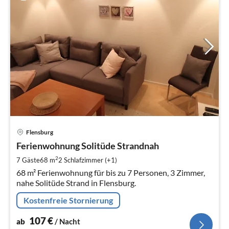
Pre
Flensburg
ab
1
Ferienwohnung Solitüde Strandnah
pr
2
7 Gäste
68 m
2
Schlafzimmer (+1)
Na
68 m² Ferienwohnung für bis zu 7 Personen, 3 Zimmer,
nahe Solitüde Strand in Flensburg.
Kostenfreie Stornierung
107
€
ab
/ Nacht