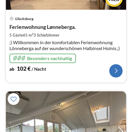
Pre
Glücksburg
ab
1
Ferienwohnung Lønneberga.
pr
2
5 Gäste
65 m
3
Schlafzimmer
Na
;) Willkommen in der komfortablen Ferienwohnung
Lönneberga auf der wunderschönen Halbinsel Holnis.;)
Besonders nachhaltig
102
€
ab
/ Nacht