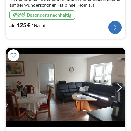
auf der wunderschönen Halbinsel Holnis.;)
Besonders nachhaltig
125
€
ab
/ Nacht