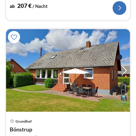
207
€
ab
/ Nacht
Pre
Grundhof
ab
1
Bönstrup