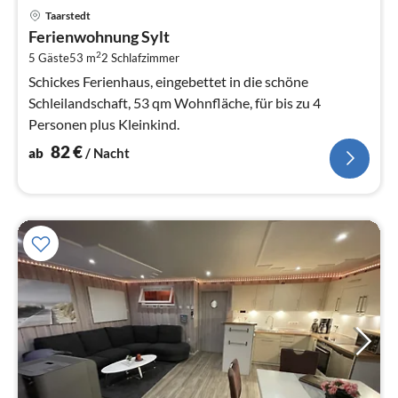
Pre
Taarstedt
ab
Ferienwohnung Sylt
8
2
5 Gäste
53 m
2
Schlafzimmer
pr
Na
Schickes Ferienhaus, eingebettet in die schöne
Schleilandschaft, 53 qm Wohnfläche, für bis zu 4
Personen plus Kleinkind.
82
€
ab
/ Nacht