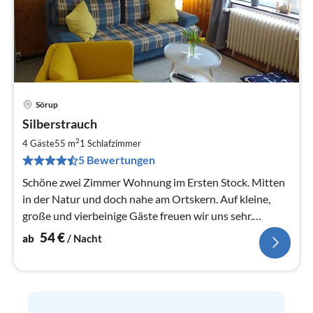
Sörup
Pre
Silberstrauch
ab
5
2
4 Gäste
55 m
1
Schlafzimmer
pr
5 Bewertungen
Na
Schöne zwei Zimmer Wohnung im Ersten Stock. Mitten
in der Natur und doch nahe am Ortskern. Auf kleine,
große und vierbeinige Gäste freuen wir uns sehr.
Buchung für eine Nacht mögl
54
€
ab
/ Nacht