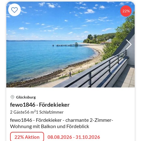
22%
Pre
Glücksburg
ab
fewo1846 - Fördekieker
1
2
2 Gäste
56 m
1
Schlafzimmer
pr
fewo1846 - Fördekieker - charmante 2-Zimmer-
Na
Wohnung mit Balkon und Fördeblick
22% Aktion
08.08.2026 - 31.10.2026