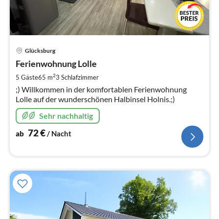
Pre
Glücksburg
ab
7
Ferienwohnung Lolle
pr
2
5 Gäste
65 m
3
Schlafzimmer
Na
;) Willkommen in der komfortablen Ferienwohnung
Lolle auf der wunderschönen Halbinsel Holnis.;)
Sehr nachhaltig
72
€
ab
/ Nacht