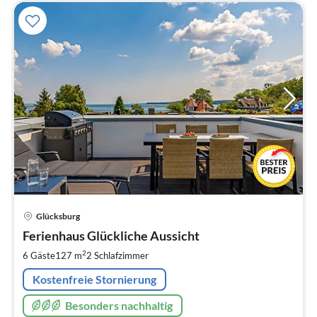
Pre
Glücksburg
ab
2
Ferienhaus Glückliche Aussicht
pr
2
6 Gäste
127 m
2
Schlafzimmer
Na
Kostenfreie Stornierung
Besonders nachhaltig