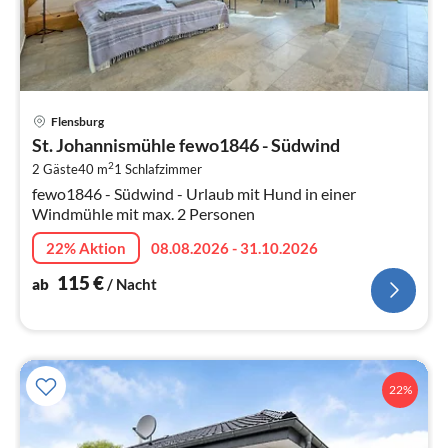
Pre
Flensburg
ab
St. Johannismühle fewo1846 - Südwind
1
2
2 Gäste
40 m
1
Schlafzimmer
pr
fewo1846 - Südwind - Urlaub mit Hund in einer
Na
Windmühle mit max. 2 Personen
22% Aktion
08.08.2026 - 31.10.2026
115
€
ab
/ Nacht
22%