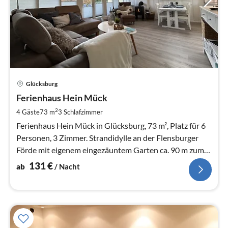
Pre
Glücksburg
ab
1
Ferienhaus Hein Mück
pr
2
4 Gäste
73 m
3
Schlafzimmer
Na
Ferienhaus Hein Mück in Glücksburg, 73 m², Platz für 6
Personen, 3 Zimmer. Strandidylle an der Flensburger
Förde mit eigenem eingezäuntem Garten ca. 90 m zum
Meer , 3 Sc
131
€
ab
/ Nacht