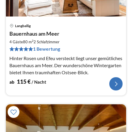
Langballig
Pre
Bauernhaus am Meer
ab
1
2
4 Gäste
80 m
2
Schlafzimmer
pr
1 Bewertung
Na
Hinter Rosen und Efeu versteckt liegt unser gemütliches
Bauernhaus am Meer. Der wunderschöne Wintergarten
bietet Ihnen traumhaften Ostsee-Blick.
115
€
ab
/ Nacht