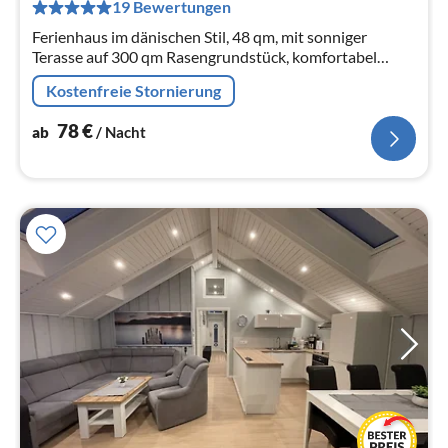
pr
19 Bewertungen
Na
Ferienhaus im dänischen Stil, 48 qm, mit sonniger
Terasse auf 300 qm Rasengrundstück, komfortabel
eingerichtet für 4 Personen. 2 Schlafzimmer,
Kostenfreie Stornierung
Wohnzimmer mit Essbereich und Küche.
78
€
ab
/ Nacht