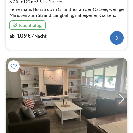
pr
2
6 Gäste
120 m
3
Schlafzimmer
Na
Ferienhaus Bönstrup in Grundhof an der Ostsee, wenige
Minuten zum Strand Langballig, mit eigenen Garten
bietet tolle Tage an der Ostsee!
Nachhaltig
109
€
ab
/ Nacht