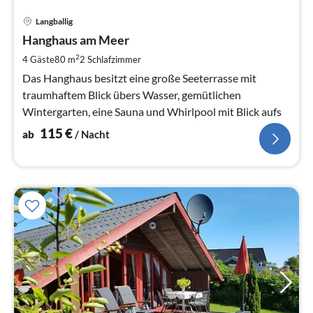
Pre
Langballig
ab
1
Hanghaus am Meer
pr
2
4 Gäste
80 m
2
Schlafzimmer
Na
Das Hanghaus besitzt eine große Seeterrasse mit
traumhaftem Blick übers Wasser, gemütlichen
Wintergarten, eine Sauna und Whirlpool mit Blick aufs
115
€
ab
/ Nacht