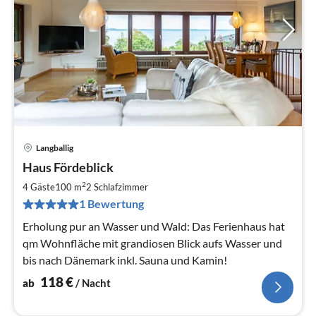
Langballig
Pre
Haus Fördeblick
ab
1
2
4 Gäste
100 m
2
Schlafzimmer
pr
1 Bewertung
Na
Erholung pur an Wasser und Wald: Das Ferienhaus hat
qm Wohnfläche mit grandiosen Blick aufs Wasser und
bis nach Dänemark inkl. Sauna und Kamin!
118
€
ab
/ Nacht