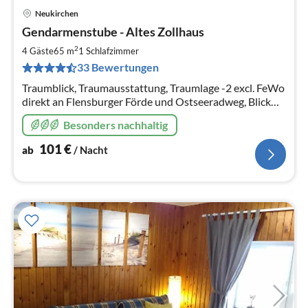
Neukirchen
Pre
Gendarmenstube - Altes Zollhaus
ab
1
2
4 Gäste
65 m
1
Schlafzimmer
pr
33 Bewertungen
Na
Traumblick, Traumausstattung, Traumlage -2 excl. FeWo
direkt an Flensburger Förde und Ostseeradweg, Blick
auf dänische Südsee, Strand, Kamin, Infrarotsauna,
Besonders nachhaltig
Hunde willkommen, WLAN
101
€
ab
/ Nacht