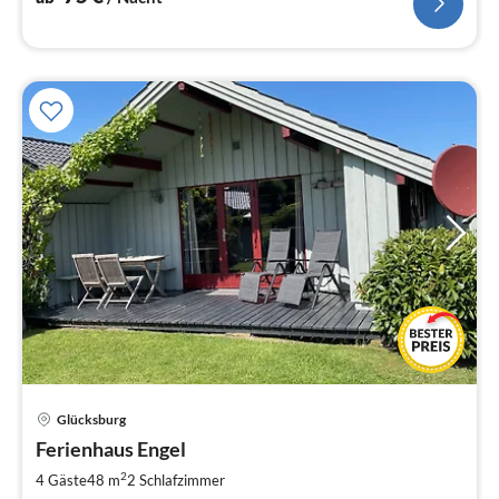
Glücksburg
Pre
Ferienhaus Engel
ab
7
2
4 Gäste
48 m
2
Schlafzimmer