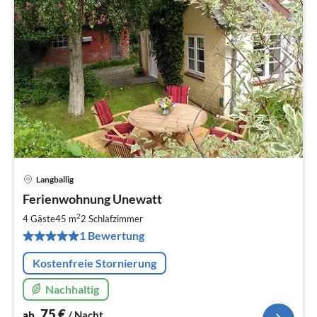
Langballig
Pre
Ferienwohnung Unewatt
ab
7
2
4 Gäste
45 m
2
Schlafzimmer
pr
1 Bewertung
Na
Kostenfreie Stornierung
Nachhaltig
75
€
ab
/ Nacht