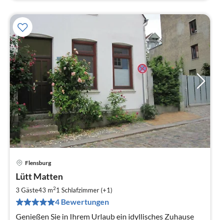
Flensburg
Pre
Lütt Matten
ab
5
2
3 Gäste
43 m
1
Schlafzimmer (+1)
pr
4 Bewertungen
Na
Genießen Sie in Ihrem Urlaub ein idyllisches Zuhause