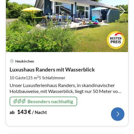
Pre
Neukirchen
ab
1
Luxushaus Randers mit Wasserblick
pr
2
10 Gäste
125 m
5
Schlafzimmer
Na
Unser Luxusferienhaus Randers, in skandinavischer
Holzbauweise, mit Wasserblick, liegt nur 50 Meter vom
Strand entfernt und hat einen eigenen Strandzugang!
Besonders nachhaltig
143
€
ab
/ Nacht