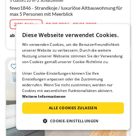
5 Gäste
110 m
2
Schlafzimmer
pr
fewo1846 - Strandkoje / luxuriöse Altbauwohnung für
Na
max 5 Personen mit Meerblick
22% Aktion
08.08.2026 - 09.01.2028
114
€
Diese Webseite verwendet Cookies.
ab
/ Nacht
Wir verwenden Cookies, um die Benutzerfreundlichkeit
unserer Website zu verbessern. Durch die weitere
Nutzung unserer Webseite stimmen Sie der Verwendung
von Cookies gemäß unserer Cookie-Richtlinie zu.
22%
Unter Cookie-Einstellungen können Sie Ihre
Einstellungen anpassen oder die Zustimmung
widerrufen. Wenn Sie nicht zustimmen, werden nur
Cookies mit wesentlichen Funktionalitäten aktiviert.
Weitere Informationen
ALLE COOKIES ZULASSEN
COOKIE-EINSTELLUNGEN