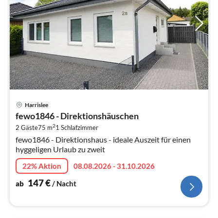
Pre
Harrislee
ab
fewo1846 - Direktionshäuschen
1
2
2 Gäste
75 m
1
Schlafzimmer
pr
fewo1846 - Direktionshaus - ideale Auszeit für einen
Na
hyggeligen Urlaub zu zweit
22% Aktion
08.08.2026 - 31.10.2026
147
€
ab
/ Nacht