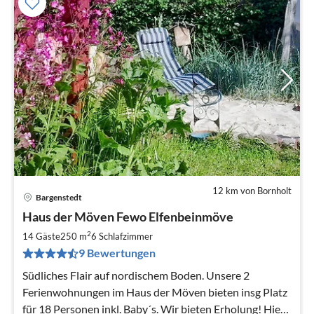
12 km von Bornholt
Bargenstedt
Pre
Haus der Möven Fewo Elfenbeinmöve
ab
1
2
14 Gäste
250 m
6
Schlafzimmer
pr
9 Bewertungen
Na
Südliches Flair auf nordischem Boden. Unsere 2
Ferienwohnungen im Haus der Möven bieten insg Platz
für 18 Personen inkl. Baby´s. Wir bieten Erholung! Hier