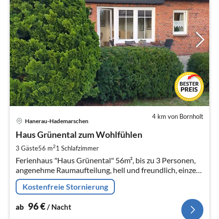
4 km von Bornholt
Pre
Hanerau-Hademarschen
ab
9
Haus Grünental zum Wohlfühlen
pr
2
3 Gäste
56 m
1
Schlafzimmer
Na
Ferienhaus "Haus Grünental" 56m², bis zu 3 Personen,
angenehme Raumaufteilung, hell und freundlich, einzeln
gelegen, 200 m zum NOK Kanal, Blick auf Felder und
Kostenfreie Stornierung
Natur in der 1.Saison
96
€
ab
/ Nacht