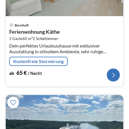
Pre
Bornholt
ab
Ferienwohnung Käthe
6
2
3 Gäste
60 m
2
Schlafzimmer
pr
Dein perfektes Urlaubszuhause mit exklusiver
Na
Ausstattung in stilvollem Ambiente, sehr ruhige
Ortsrand-Lage, 300m entfernt vom Nord-Ostsee-
Kostenfreie Stornierung
Kanal;
65
€
ab
/ Nacht