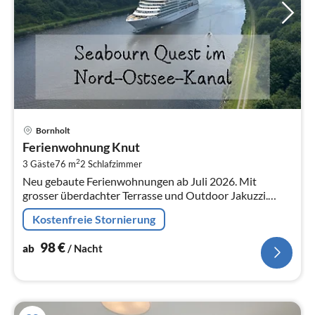
Pre
Bornholt
ab
Ferienwohnung Knut
9
2
3 Gäste
76 m
2
Schlafzimmer
pr
Neu gebaute Ferienwohnungen ab Juli 2026. Mit
Na
grosser überdachter Terrasse und Outdoor Jakuzzi.
Komplett eingezäunter Garten. Hunde ausdrücklich
Kostenfreie Stornierung
Willkommen, ohne Aufpreis!
98
€
ab
/ Nacht