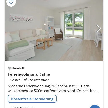
Pre
Bornholt
ab
Ferienwohnung Käthe
6
2
3 Gäste
65 m
2
Schlafzimmer
pr
Moderne Ferienwohnung im Landhausstil; Hunde
Na
willkommen, ca 500m entfernt vom Nord-Ostsee-Kanal,
eingezäunter Garten, Waschmaschine, kostenloses
Kostenfreie Stornierung
WLAN Geniessen Sie einen entspann...