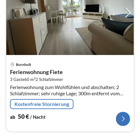
Pre
Bornholt
ab
Ferienwohnung Fiete
5
2
3 Gäste
60 m
2
Schlafzimmer
pr
Ferienwohnung zum Wohlfühlen und abschalten; 2
Na
Schlafzimmer; sehr ruhige Lage; 300m entfernt vom
Nord-Ostsee-Kanal, mit Terrasse und eingezäuntem
Kostenfreie Stornierung
Garten, Hunde Willkommen ohne Aufp...
50
€
ab
/ Nacht