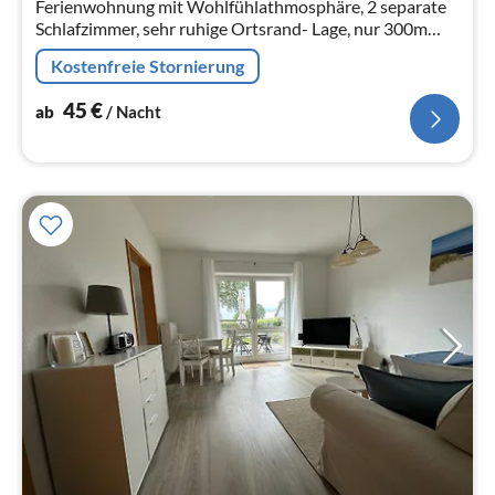
Ferienwohnung mit Wohlfühlathmosphäre, 2 separate
Na
Schlafzimmer, sehr ruhige Ortsrand- Lage, nur 300m
entfernt vom Nord-Ostsee-Kanal, mit Balkon, Hunde
Kostenfreie Stornierung
ohne Aufpreis, idealer Ausgan...
45
€
ab
/ Nacht