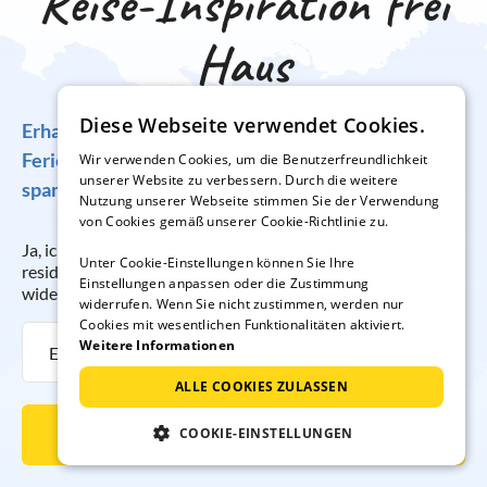
Reise-Inspiration frei
Haus
Diese Webseite verwendet Cookies.
Erhalten Sie regelmäßig Angebote für traumhafte
Ferienunterkünfte, tolle Gewinnspiele und
Wir verwenden Cookies, um die Benutzerfreundlichkeit
unserer Website zu verbessern. Durch die weitere
spannende Reisetipps!
Nutzung unserer Webseite stimmen Sie der Verwendung
von Cookies gemäß unserer Cookie-Richtlinie zu.
Ja, ich möchte regelmäßig per E-Mail den Newsletter der
Unter Cookie-Einstellungen können Sie Ihre
resido GmbH erhalten. Die Anmeldung kann ich jederzeit
Einstellungen anpassen oder die Zustimmung
widerrufen.
widerrufen. Wenn Sie nicht zustimmen, werden nur
Cookies mit wesentlichen Funktionalitäten aktiviert.
Weitere Informationen
ALLE COOKIES ZULASSEN
Newsletter abonnieren
COOKIE-EINSTELLUNGEN