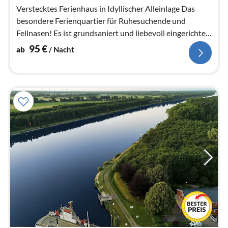
Na
Verstecktes Ferienhaus in Idyllischer Alleinlage Das
besondere Ferienquartier für Ruhesuchende und
Fellnasen! Es ist grundsaniert und liebevoll eingerichtet
2500qm eingez.Grundstück
95
€
ab
/ Nacht