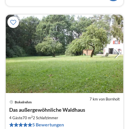
7 km von Bornholt
Bokelrehm
Pre
Das außergewöhnliche Waldhaus
ab
9
2
4 Gäste
70 m
2
Schlafzimmer
pr
5 Bewertungen