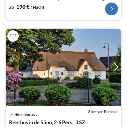
die Fewo Elfenbeinmöve.
190
€
ab
/ Nacht
18 km von Bornholt
Pre
Hemmingstedt
ab
1
Reethus in de Sünn, 2-6 Pers., 3 SZ