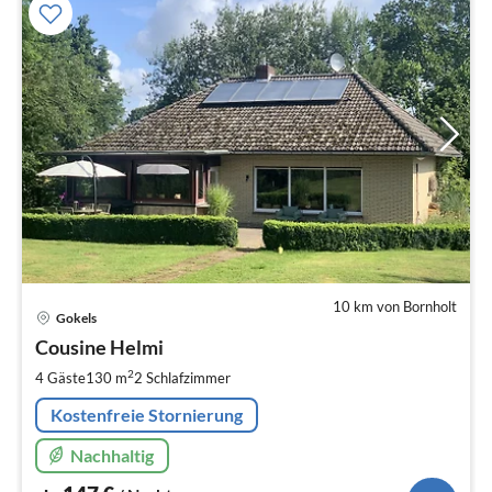
10 km von Bornholt
Pre
Gokels
ab
1
Cousine Helmi
pr
2
4 Gäste
130 m
2
Schlafzimmer
Na
Kostenfreie Stornierung
Nachhaltig