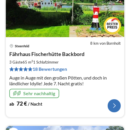
8 km von Bornholt
Steenfeld
Pre
Fährhaus Fischerhütte Backbord
ab
7
2
3 Gäste
65 m
1
Schlafzimmer
pr
18 Bewertungen
Na
Auge in Auge mit den großen Pötten, und doch in
ländlicher Idylle! Jede 7. Nacht gratis!
Sehr nachhaltig
72
€
ab
/ Nacht