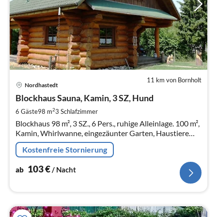
11 km von Bornholt
Pre
Nordhastedt
ab
1
Blockhaus Sauna, Kamin, 3 SZ, Hund
pr
2
6 Gäste
98 m
3
Schlafzimmer
Na
Blockhaus 98 m², 3 SZ., 6 Pers., ruhige Alleinlage. 100 m²,
Kamin, Whirlwanne, eingezäunter Garten, Haustiere
WLAN
Kostenfreie Stornierung
103
€
ab
/ Nacht