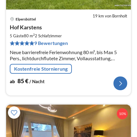
19 km von Bornholt
Elpersbüttel
Pre
Hof Karstens
ab
8
2
5 Gäste
80 m
2
Schlafzimmer
pr
9 Bewertungen
Na
Neue barrierefreie Ferienwohnung 80 m², bis Max 5
Pers., lichtdurchflutete Zimmer, Vollausstattung,
Nichtraucher, Hund nach Absprache, Glasfaser WLAN
Kostenfreie Stornierung
kostenlos,
85
€
ab
/ Nacht
10%