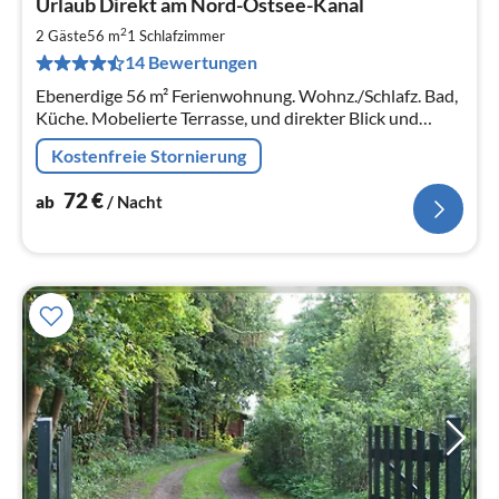
Urlaub Direkt am Nord-Ostsee-Kanal
ab
7
2
2 Gäste
56 m
1
Schlafzimmer
pr
14 Bewertungen
Na
Ebenerdige 56 m² Ferienwohnung. Wohnz./Schlafz. Bad,
Küche. Mobelierte Terrasse, und direkter Blick und
Zugang zum Nord-Ostsee-Kanal, für 2 Erw., eventuell
Kostenfreie Stornierung
mit Kind. WLAN, Hund
72
€
ab
/ Nacht