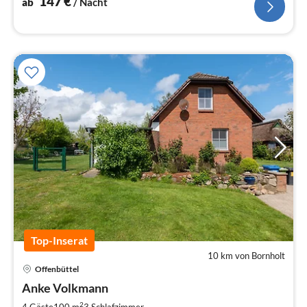
147
€
ab
/ Nacht
Top-Inserat
10 km von Bornholt
Pre
Offenbüttel
ab
1
Anke Volkmann
pr
2
4 Gäste
100 m
3
Schlafzimmer