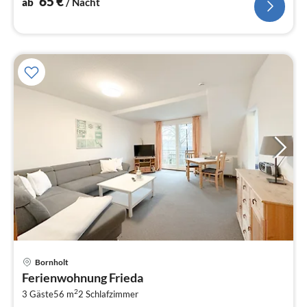
65
€
ab
/ Nacht
Pre
Bornholt
ab
Ferienwohnung Frieda
4
2
3 Gäste
56 m
2
Schlafzimmer
pr