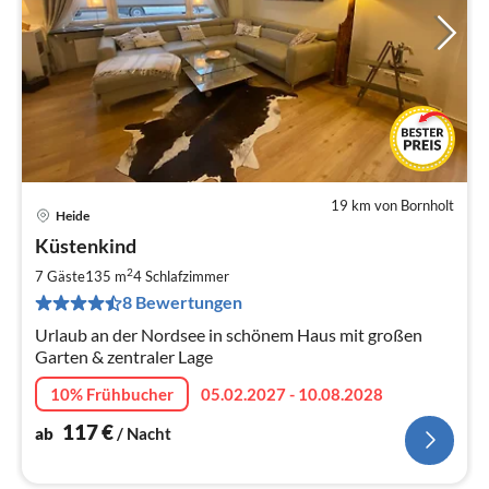
19 km von Bornholt
Heide
Pre
Küstenkind
ab
1
2
7 Gäste
135 m
4
Schlafzimmer
pr
8 Bewertungen
Na
Urlaub an der Nordsee in schönem Haus mit großen
Garten & zentraler Lage
10% Frühbucher
05.02.2027 - 10.08.2028
117
€
ab
/ Nacht