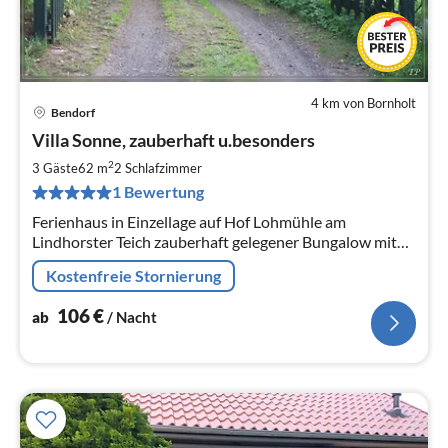
4 km von Bornholt
Bendorf
Pre
Villa Sonne, zauberhaft u.besonders
ab
1
2
3 Gäste
62 m
2
Schlafzimmer
pr
1 Bewertung
Na
Ferienhaus in Einzellage auf Hof Lohmühle am
Lindhorster Teich zauberhaft gelegener Bungalow mit
Kaminofen und eigener Zufahrt Für Hunde ein
Kostenfreie Stornierung
Badetraum im Natursee
106
€
ab
/ Nacht