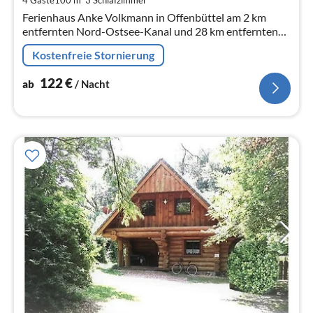
Na
Ferienhaus Anke Volkmann in Offenbüttel am 2 km
entfernten Nord-Ostsee-Kanal und 28 km entfernten
Nordsee, 100m² Wohnfläche, Platz für 4 Personen. Mit
Kostenfreie Stornierung
Wintergarten, Sauna und Ofen
122
€
ab
/ Nacht