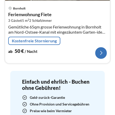
Pre
Bornholt
ab
Ferienwohnung Fiete
5
2
3 Gäste
65 m
2
Schlafzimmer
pr
Gemütliche 65qm grosse Ferienwohnung in Bornholt
Na
am Nord-Ostsee-Kanal mit eingezäuntem Garten-ideal
für einen entspannten Urlaub mit Hund!
Kostenfreie Stornierung
50
€
ab
/ Nacht
Einfach und ehrlich - Buchen
ohne Gebühren!
Geld-zurück-Garantie
Ohne Provision und Servicegebühren
Preise wie beim Vermieter