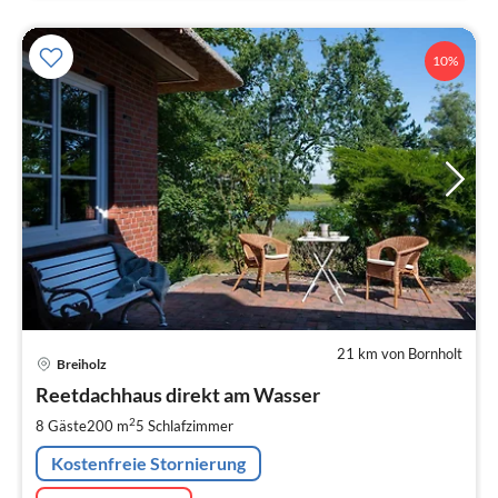
10%
21 km von Bornholt
Pre
Breiholz
ab
2
Reetdachhaus direkt am Wasser
pr
2
8 Gäste
200 m
5
Schlafzimmer
Na
Kostenfreie Stornierung