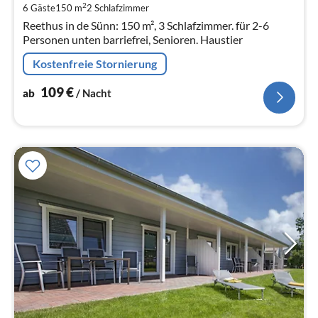
pr
2
6 Gäste
150 m
2
Schlafzimmer
Na
Reethus in de Sünn: 150 m², 3 Schlafzimmer. für 2-6
Personen unten barriefrei, Senioren. Haustier
Kostenfreie Stornierung
109
€
ab
/ Nacht