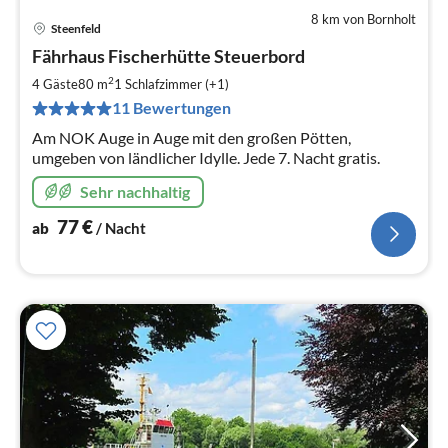
8 km von Bornholt
Steenfeld
Pre
Fährhaus Fischerhütte Steuerbord
ab
7
2
4 Gäste
80 m
1
Schlafzimmer (+1)
pr
11 Bewertungen
Na
Am NOK Auge in Auge mit den großen Pötten,
umgeben von ländlicher Idylle. Jede 7. Nacht gratis.
Sehr nachhaltig
77
€
ab
/ Nacht