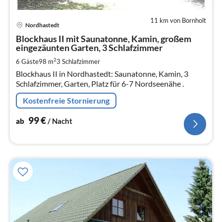
11 km von Bornholt
Pre
Nordhastedt
ab
1
Blockhaus II mit Saunatonne, Kamin, großem
eingezäunten Garten, 3 Schlafzimmer
pr
Na
2
6 Gäste
98 m
3
Schlafzimmer
Blockhaus II in Nordhastedt: Saunatonne, Kamin, 3
Schlafzimmer, Garten, Platz für 6-7 Nordseenähe .
Kostenfreie Stornierung
99
€
ab
/ Nacht